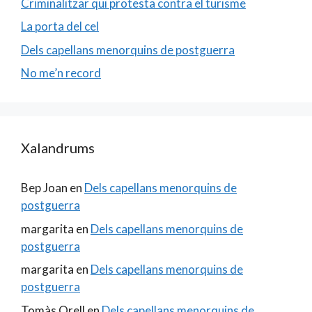
Criminalitzar qui protesta contra el turisme
La porta del cel
Dels capellans menorquins de postguerra
No me’n record
Xalandrums
Bep Joan
en
Dels capellans menorquins de
postguerra
margarita
en
Dels capellans menorquins de
postguerra
margarita
en
Dels capellans menorquins de
postguerra
Tomàs Orell
en
Dels capellans menorquins de