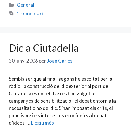
e
ai
itt
m
Categories
General
b
l
er
p
1 comentari
o
ar
o
te
k
ix
Dic a Ciutadella
30 juny, 2006
per
Joan Carles
Sembla ser que al final, segons he escoltat per la
ràdio, la construcció del dic exterior al port de
Ciutadella és un fet. De res han valgut les
campanyes de sensibilització i el debat entorn a la
necessitat o no del dic. S’han imposat els crits, el
populisme i els interessos econòmics al debat
d’idees. …
Llegiu més