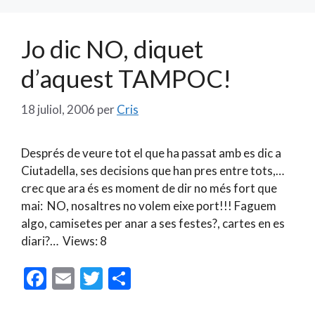
o
te
k
ix
Jo dic NO, diquet
d’aquest TAMPOC!
18 juliol, 2006
per
Cris
Després de veure tot el que ha passat amb es dic a
Ciutadella, ses decisions que han pres entre tots,…
crec que ara és es moment de dir no més fort que
mai: NO, nosaltres no volem eixe port!!! Faguem
algo, camisetes per anar a ses festes?, cartes en es
diari?… Views: 8
F
E
T
C
ac
m
w
o