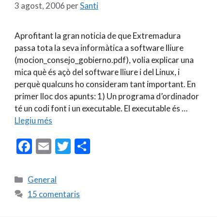
3 agost, 2006
per
Santi
Aprofitant la gran noticia de que Extremadura
passa tota la seva informàtica a software lliure
(mocion_consejo_gobierno.pdf), volia explicar una
mica què és açò del software lliure i del Linux, i
perquè qualcuns ho consideram tant important. En
primer lloc dos apunts: 1) Un programa d’ordinador
té un codi font i un executable. El executable és …
Llegiu més
F
E
T
C
ac
m
w
o
e
ai
itt
m
Categories
General
b
l
er
p
15 comentaris
o
ar