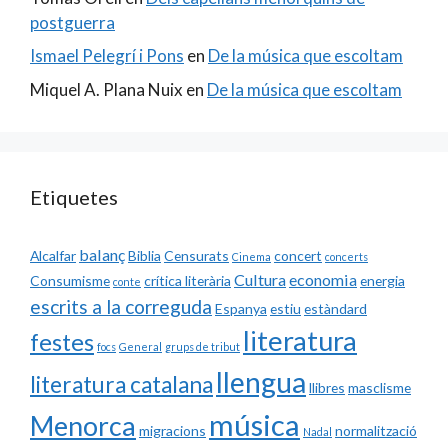
postguerra
Ismael Pelegrí i Pons
en
De la música que escoltam
Miquel A. Plana Nuix
en
De la música que escoltam
Etiquetes
balanç
Alcalfar
Biblia
Censurats
concert
Cinema
concerts
Cultura
economia
Consumisme
crítica literària
energia
conte
escrits a la correguda
Espanya
estiu
estàndard
literatura
festes
focs
General
grups de tribut
llengua
literatura catalana
llibres
masclisme
música
Menorca
migracions
normalització
Nadal