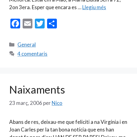
2on 3era. Esper que encara es …
Llegiu més
F
E
T
C
ac
m
w
o
e
ai
itt
m
Categories
General
b
l
er
p
4 comentaris
o
ar
o
te
k
ix
Naixaments
23 març, 2006
per
Nico
Abans de res, deixau-me que feliciti a na Virgínia i en
Joan Carles per la tan bona notícia que ens han