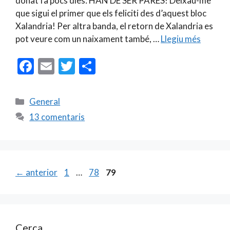
donat fa pocs dies: HAN DE SER PARES! Deixau-me
que sigui el primer que els feliciti des d’aquest bloc
Xalandria! Per altra banda, el retorn de Xalandria es
pot veure com un naixament també, …
Llegiu més
F
E
T
C
ac
m
w
o
e
ai
itt
m
Categories
General
b
l
er
p
13 comentaris
o
ar
o
te
k
ix
Pàgina
Pàgina
Pàgina
←
anterior
1
…
78
79
Cerca