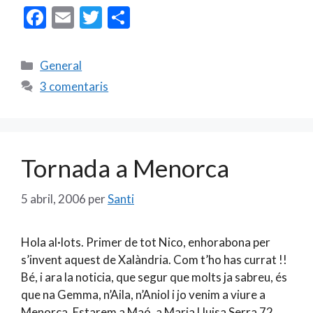
F
E
T
C
ac
m
w
o
e
ai
itt
m
Categories
General
b
l
er
p
3 comentaris
o
ar
o
te
k
ix
Tornada a Menorca
5 abril, 2006
per
Santi
Hola al·lots. Primer de tot Nico, enhorabona per
s’invent aquest de Xalàndria. Com t’ho has currat !!
Bé, i ara la noticia, que segur que molts ja sabreu, és
que na Gemma, n’Aila, n’Aniol i jo venim a viure a
Menorca. Estarem a Maó, a Maria Lluisa Serra 72,