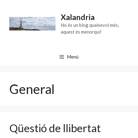
Vés
al
Xalandria
contingut
No és un blog qualsevol més,
aquest és menorquí!
Menú
General
Qüestió de llibertat