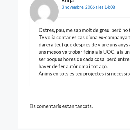
Borja
3 novembre, 2006 a les 14:08
Ostres, pau, me sap molt de greu, però no 
Te volia contar es cas d’una ex-companya 
darera teu) que després de viure uns anys 
uns mesos va trobar feina a la UOC, a la u
ser poques hores de cada cosa, però entre
haver de fer autònoma i tot açò.
Ànims en tots es teu projectes i si necessite
Els comentaris estan tancats.