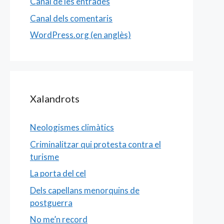
Canal de les entrades
Canal dels comentaris
WordPress.org (en anglès)
Xalandrots
Neologismes climàtics
Criminalitzar qui protesta contra el
turisme
La porta del cel
Dels capellans menorquins de
postguerra
No me’n record