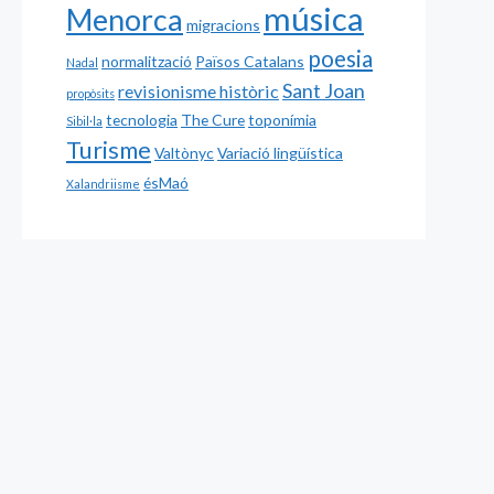
música
Menorca
migracions
poesia
normalització
Països Catalans
Nadal
Sant Joan
revisionisme històric
propòsits
tecnologia
The Cure
toponímia
Sibil·la
Turisme
Valtònyc
Variació lingüística
ésMaó
Xalandriisme