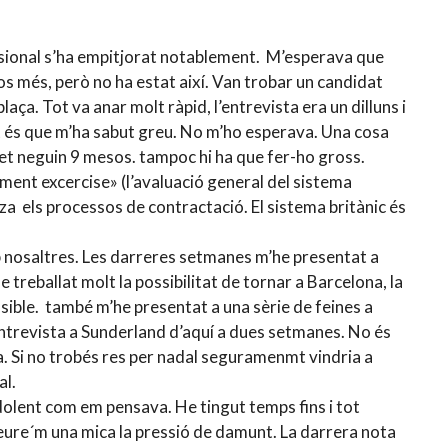
ssional s’ha empitjorat notablement. M’esperava que
 més, però no ha estat així. Van trobar un candidat
laça. Tot va anar molt ràpid, l’entrevista era un dilluns i
tat és que m’ha sabut greu. No m’ho esperava. Una cosa
ue et neguin 9 mesos. tampoc hi ha que fer-ho gross.
ment excercise» (l’avaluació general del sistema
itza els processos de contractació. El sistema britànic és
b nosaltres. Les darreres setmanes m’he presentat a
 treballat molt la possibilitat de tornar a Barcelona, la
ssible. també m’he presentat a una sèrie de feines a
 entrevista a Sunderland d’aquí a dues setmanes. No és
a. Si no trobés res per nadal seguramenmt vindria a
al.
 dolent com em pensava. He tingut temps fins i tot
treure´m una mica la pressió de damunt. La darrera nota