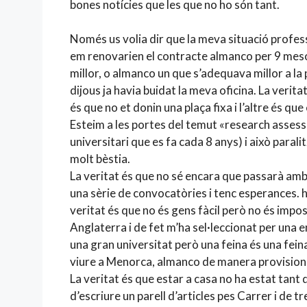
bones notícies que les que no ho són tant.
Només us volia dir que la meva situació profe
em renovarien el contracte almanco per 9 mesos
millor, o almanco un que s’adequava millor a la p
dijous ja havia buidat la meva oficina. La veri
és que no et donin una plaça fixa i l’altre és q
Esteim a les portes del temut «research assess
universitari que es fa cada 8 anys) i això paral
molt bèstia.
La veritat és que no sé encara que passarà am
una sèrie de convocatòries i tenc esperances. he
veritat és que no és gens fàcil però no és impo
Anglaterra i de fet m’ha sel·leccionat per una
una gran universitat però una feina és una fein
viure a Menorca, almanco de manera provision
La veritat és que estar a casa no ha estat tant
d’escriure un parell d’articles pes Carrer i de 