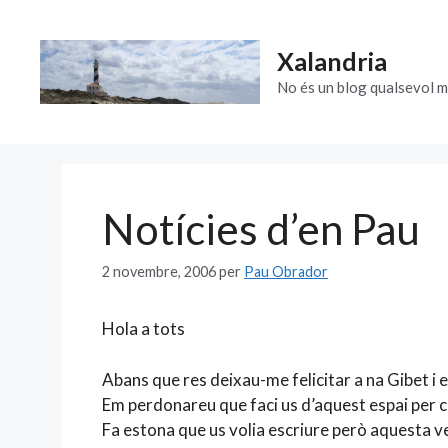
Vés
al
Xalandria
contingut
No és un blog qualsevol m
Notícies d’en Pau
2 novembre, 2006
per
Pau Obrador
Hola a tots
Abans que res deixau-me felicitar a na Gibet i e
Em perdonareu que faci us d’aquest espai per c
Fa estona que us volia escriure però aquesta v