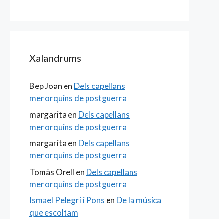
Xalandrums
Bep Joan
en
Dels capellans
menorquins de postguerra
margarita
en
Dels capellans
menorquins de postguerra
margarita
en
Dels capellans
menorquins de postguerra
Tomàs Orell
en
Dels capellans
menorquins de postguerra
Ismael Pelegrí i Pons
en
De la música
que escoltam