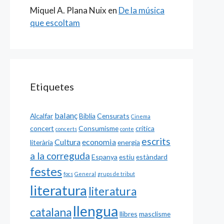
Miquel A. Plana Nuix
en
De la música
que escoltam
Etiquetes
balanç
Alcalfar
Biblia
Censurats
Cinema
concert
Consumisme
crítica
concerts
conte
escrits
Cultura
economia
literària
energia
a la correguda
Espanya
estiu
estàndard
festes
focs
General
grups de tribut
literatura
literatura
llengua
catalana
llibres
masclisme