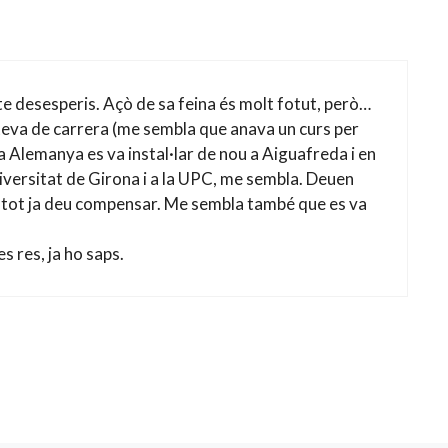
te desesperis. Açò de sa feina és molt fotut, però…
teva de carrera (me sembla que anava un curs per
a Alemanya es va instal·lar de nou a Aiguafreda i en
niversitat de Girona i a la UPC, me sembla. Deuen
 tot ja deu compensar. Me sembla també que es va
s res, ja ho saps.