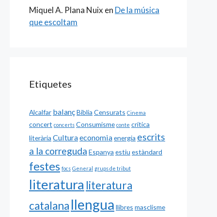
Miquel A. Plana Nuix
en
De la música
que escoltam
Etiquetes
balanç
Alcalfar
Biblia
Censurats
Cinema
concert
Consumisme
crítica
concerts
conte
escrits
Cultura
economia
literària
energia
a la correguda
Espanya
estiu
estàndard
festes
focs
General
grups de tribut
literatura
literatura
llengua
catalana
llibres
masclisme