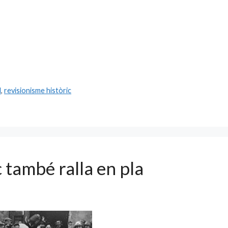
l
,
revisionisme històric
c també ralla en pla