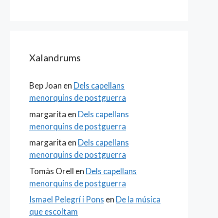
Xalandrums
Bep Joan
en
Dels capellans
menorquins de postguerra
margarita
en
Dels capellans
menorquins de postguerra
margarita
en
Dels capellans
menorquins de postguerra
Tomàs Orell
en
Dels capellans
menorquins de postguerra
Ismael Pelegrí i Pons
en
De la música
que escoltam