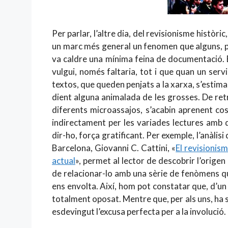
Per parlar, l’altre dia, del revisionisme històri
un marc més general un fenomen que alguns, pel
va caldre una mínima feina de documentació. 
vulgui, només faltaria, tot i que quan un ser
textos, que queden penjats a la xarxa, s’esti
dient alguna animalada de les grosses. De ret
diferents microassajos, s’acabin aprenent co
indirectament per les variades lectures amb q
dir-ho, força gratificant. Per exemple, l’anàlisi
Barcelona, Giovanni C. Cattini, «
El revisionism
actual
», permet al lector de descobrir l’origen
de relacionar-lo amb una sèrie de fenòmens qu
ens envolta. Així, hom pot constatar que, d’un
totalment oposat. Mentre que, per als uns, ha se
esdevingut l’excusa perfecta per a la involució.