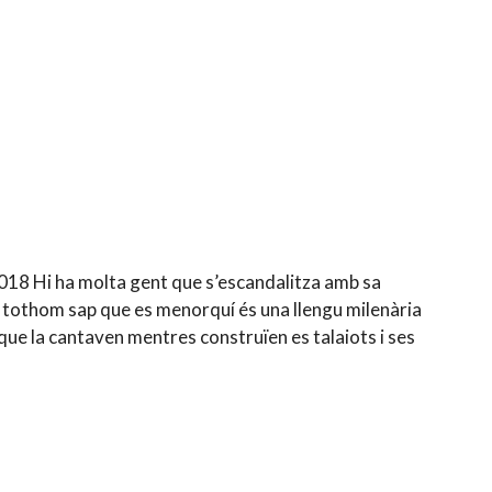
2018 Hi ha molta gent que s’escandalitza amb sa
ue tothom sap que es menorquí és una llengu milenària
que la cantaven mentres construïen es talaiots i ses