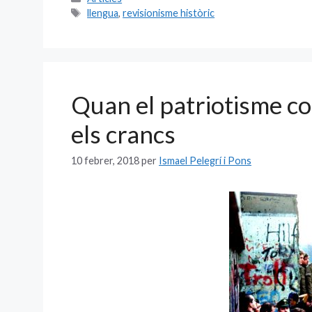
e
ai
itt
m
Etiquetes
llengua
,
revisionisme històric
b
l
er
p
o
ar
o
te
k
ix
Quan el patriotisme c
els crancs
10 febrer, 2018
per
Ismael Pelegrí i Pons