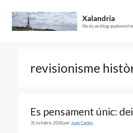
Vés
al
Xalandria
contingut
No és un blog qualsevol m
revisionisme histò
Es pensament únic: de
31 octubre, 2018
per
Joan Carles