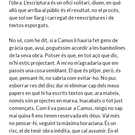
l’obra. L’escriptura és un ofici solitari, diuen, en què
allò que arriba al públic és el resultat, no el procés,
que sol ser llarg i carregat de reescriptures i de
textos esporgats.
No sé, com he dit, si a Camus li hauria fet gens de
gràcia que, avui, poguéssim accedir a les bambolines
de la seva obra. Potser és que, en tot açò que dic,
m’hi estic projectant. A mi no m’agradaria que em
passés una cosa semblant. El que és pitjor, però, és
que, pensant-hi, no sabria com evitar-ho. No puc
esborrar res del disc dur ni eliminar cap dels meus
papers en què hi ha escrits textos que, ara mateix,
només són projectes en marxa. Inacabats o tot just
començats. Com li va passar a Camus, ningú no sap
mai quina fi ens tenen reservada els déus. Val més
no pensar-hi, seguint la màxima horaciana. És un
risc, el de tenir obra inèdita, que cal assumir. En el