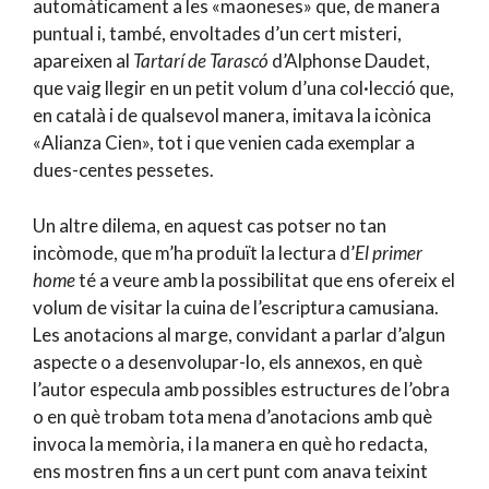
automàticament a les «maoneses» que, de manera
puntual i, també, envoltades d’un cert misteri,
apareixen al
Tartarí de Tarascó
d’Alphonse Daudet,
que vaig llegir en un petit volum d’una col·lecció que,
en català i de qualsevol manera, imitava la icònica
«Alianza Cien», tot i que venien cada exemplar a
dues-centes pessetes.
Un altre dilema, en aquest cas potser no tan
incòmode, que m’ha produït la lectura d’
El primer
home
té a veure amb la possibilitat que ens ofereix el
volum de visitar la cuina de l’escriptura camusiana.
Les anotacions al marge, convidant a parlar d’algun
aspecte o a desenvolupar-lo, els annexos, en què
l’autor especula amb possibles estructures de l’obra
o en què trobam tota mena d’anotacions amb què
invoca la memòria, i la manera en què ho redacta,
ens mostren fins a un cert punt com anava teixint