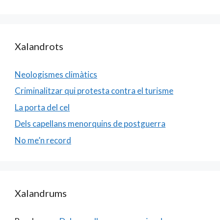
Xalandrots
Neologismes climàtics
Criminalitzar qui protesta contra el turisme
La porta del cel
Dels capellans menorquins de postguerra
No me’n record
Xalandrums