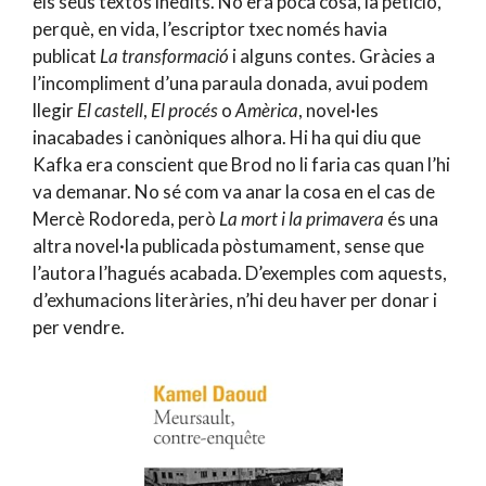
els seus textos inèdits. No era poca cosa, la petició,
perquè, en vida, l’escriptor txec només havia
publicat
La transformació
i alguns contes. Gràcies a
l’incompliment d’una paraula donada, avui podem
llegir
El castell
,
El procés
o
Amèrica
, novel·les
inacabades i canòniques alhora. Hi ha qui diu que
Kafka era conscient que Brod no li faria cas quan l’hi
va demanar. No sé com va anar la cosa en el cas de
Mercè Rodoreda, però
La mort i la primavera
és una
altra novel·la publicada pòstumament, sense que
l’autora l’hagués acabada. D’exemples com aquests,
d’exhumacions literàries, n’hi deu haver per donar i
per vendre.