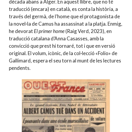
dècada abans a Alger. En aquest llibre, que no té
traducció (encara) en català, es conta la història, a
través del germà, de l’home que el protagonista de
la novel·la de Camus ha assassinat a la platja. Enmig,
he devorat
El primer home
(Raig Verd, 2023), en
traducció catalana d’Anna Casasses, amb la
convicció que prest hi tornaré, tot i que en versió
original. El volum, icònic, de la col·lecció «Folio» de
Gallimard, espera el seu torn al munt de les lectures
pendents.