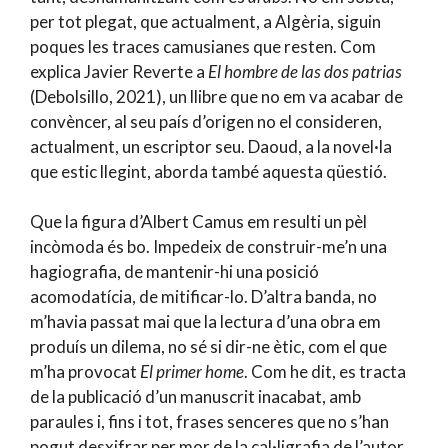
per tot plegat, que actualment, a Algèria, siguin
poques les traces camusianes que resten. Com
explica Javier Reverte a
El hombre de las dos patrias
(Debolsillo, 2021), un llibre que no em va acabar de
convèncer, al seu país d’origen no el consideren,
actualment, un escriptor seu. Daoud, a la novel·la
que estic llegint, aborda també aquesta qüestió.
Que la figura d’Albert Camus em resulti un pèl
incòmoda és bo. Impedeix de construir-me’n una
hagiografia, de mantenir-hi una posició
acomodatícia, de mitificar-lo. D’altra banda, no
m’havia passat mai que la lectura d’una obra em
produís un dilema, no sé si dir-ne ètic, com el que
m’ha provocat
El primer home
. Com he dit, es tracta
de la publicació d’un manuscrit inacabat, amb
paraules i, fins i tot, frases senceres que no s’han
pogut desxifrar per mor de la cal·ligrafia de l’autor,