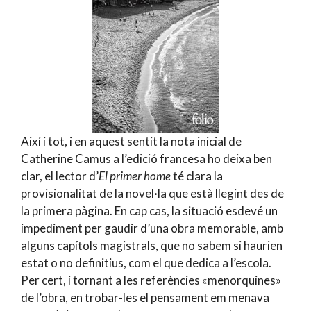
Així i tot, i en aquest sentit la nota inicial de
Catherine Camus a l’edició francesa ho deixa ben
clar, el lector d’
El primer home
té clara la
provisionalitat de la novel·la que està llegint des de
la primera pàgina. En cap cas, la situació esdevé un
impediment per gaudir d’una obra memorable, amb
alguns capítols magistrals, que no sabem si haurien
estat o no definitius, com el que dedica a l’escola.
Per cert, i tornant a les referències «menorquines»
de l’obra, en trobar-les el pensament em menava