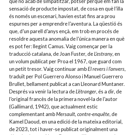
què no acab de simpatitzar, potser perquè em fan la
sensació de producte impostat, de cosa en què l’illa
és només un escenari, havien estat fins ara prou
espurnes per a emprendre l’aventura. La qüestió és
que, d’un parell d’anys ençà, em trob en procés de
resoldre aquesta anomalia de l’única manera en què
es pot fer: llegint Camus. Vaig començar per la
traducció catalana, de Joan Fuster, de
L’estrany
, en
un volum publicat per Proa el 1967, que guard com
un petit tresor. Vaig continuar amb
El revers i l’anvers
,
traduït per Pol Guerrero Alonso i Manuel Guerrero
Brullet, bellament publicat a can Lleonard Muntaner.
Després va venir la lectura de
L’étranger
, és a dir, de
l’original francès de la primera novel·la de l’autor
(Gallimard, 1942), que actualment estic
complementant amb
Mersault, contre-enquête
, de
Kamel Daoud, en una edició de la mateixa editorial,
de 2023, tot i haver-se publicat originalment una