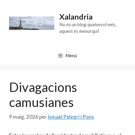
Vés
al
Xalandria
contingut
No és un blog qualsevol més,
aquest és menorquí!
Menú
Divagacions
camusianes
9 maig, 2026
per
Ismael Pelegrí i Pons