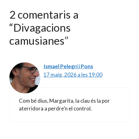
2 comentaris a
“Divagacions
camusianes”
Ismael Pelegrí i Pons
17 maig, 2026 a les 19:00
Com bé dius, Margarita, la clau és la por
aterridora a perdre’n el control.