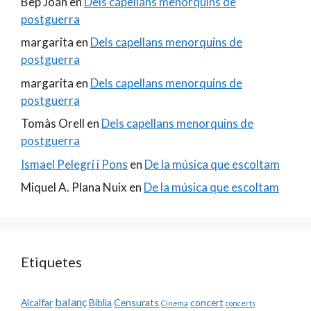
Bep Joan
en
Dels capellans menorquins de
postguerra
margarita
en
Dels capellans menorquins de
postguerra
margarita
en
Dels capellans menorquins de
postguerra
Tomàs Orell
en
Dels capellans menorquins de
postguerra
Ismael Pelegrí i Pons
en
De la música que escoltam
Miquel A. Plana Nuix
en
De la música que escoltam
Etiquetes
balanç
Alcalfar
Biblia
Censurats
concert
Cinema
concerts