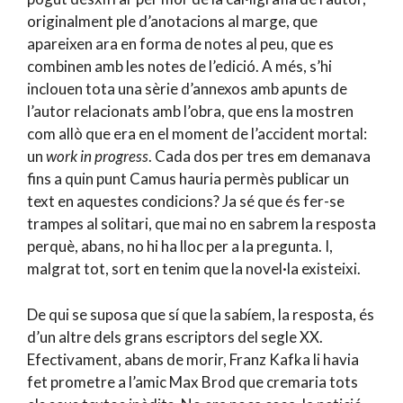
originalment ple d’anotacions al marge, que
apareixen ara en forma de notes al peu, que es
combinen amb les notes de l’edició. A més, s’hi
inclouen tota una sèrie d’annexos amb apunts de
l’autor relacionats amb l’obra, que ens la mostren
com allò que era en el moment de l’accident mortal:
un
work in progress
. Cada dos per tres em demanava
fins a quin punt Camus hauria permès publicar un
text en aquestes condicions? Ja sé que és fer-se
trampes al solitari, que mai no en sabrem la resposta
perquè, abans, no hi ha lloc per a la pregunta. I,
malgrat tot, sort en tenim que la novel·la existeixi.
De qui se suposa que sí que la sabíem, la resposta, és
d’un altre dels grans escriptors del segle XX.
Efectivament, abans de morir, Franz Kafka li havia
fet prometre a l’amic Max Brod que cremaria tots