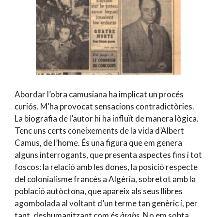
Abordar l’obra camusiana ha implicat un procés
curiós. M’ha provocat sensacions contradictòries.
La biografia de l’autor hi ha influït de manera lògica.
Tenc uns certs coneixements de la vida d’Albert
Camus, de l’home. És una figura que em genera
alguns interrogants, que presenta aspectes fins i tot
foscos: la relació amb les dones, la posició respecte
del colonialisme francès a Algèria, sobretot amb la
població autòctona, que apareix als seus llibres
agombolada al voltant d’un terme tan genèric i, per
tant, deshumanitzant com és
àrabs
. No em sobta,