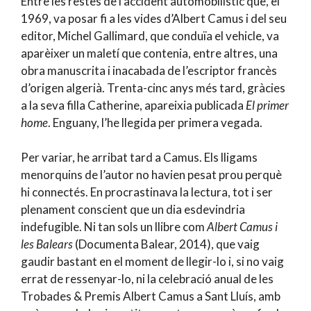
Entre les restes de l’accident automobilístic que, el
1969, va posar fi a les vides d’Albert Camus i del seu
editor, Michel Gallimard, que conduïa el vehicle, va
aparèixer un maletí que contenia, entre altres, una
obra manuscrita i inacabada de l’escriptor francès
d’origen algerià. Trenta-cinc anys més tard, gràcies
a la seva filla Catherine, apareixia publicada
El primer
home
. Enguany, l’he llegida per primera vegada.
Per variar, he arribat tard a Camus. Els lligams
menorquins de l’autor no havien pesat prou perquè
hi connectés. En procrastinava la lectura, tot i ser
plenament conscient que un dia esdevindria
indefugible. Ni tan sols un llibre com
Albert Camus i
les Balears
(Documenta Balear, 2014), que vaig
gaudir bastant en el moment de llegir-lo i, si no vaig
errat de ressenyar-lo, ni la celebració anual de les
Trobades & Premis Albert Camus a Sant Lluís, amb