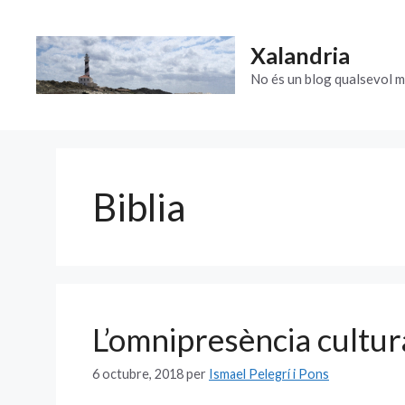
Vés
al
Xalandria
contingut
No és un blog qualsevol m
Biblia
L’omnipresència cultura
6 octubre, 2018
per
Ismael Pelegrí i Pons