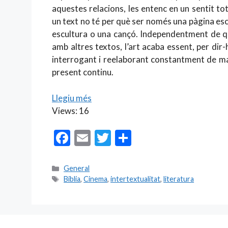
aquestes relacions, les entenc en un sentit tot
un text no té per què ser només una pàgina escr
escultura o una cançó. Independentment de qu
amb altres textos, l’art acaba essent, per d
interrogant i reelaborant constantment de mane
present continu.
Llegiu més
Views: 16
F
E
T
C
ac
m
w
o
e
ai
itt
m
Categories
General
Etiquetes
Biblia
,
Cinema
,
intertextualitat
,
literatura
b
l
er
p
o
ar
o
te