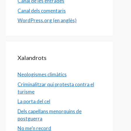
Canal de les entrades
Canal dels comentaris
WordPress.org (en anglès)
Xalandrots
Neologismes climàtics
Criminalitzar qui protesta contra el
turisme
La porta del cel
Dels capellans menorquins de
postguerra
No me’n record