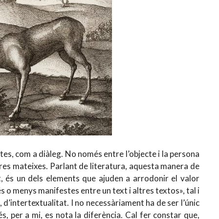
tes, com a diàleg. No només entre l’objecte i la persona
bres mateixes. Parlant de literatura, aquesta manera de
t, és un dels elements que ajuden a arrodonir el valor
s o menys manifestes entre un text i altres textos», tal i
, d’intertextualitat. I no necessàriament ha de ser l’únic
s, per a mi, es nota la diferència. Cal fer constar que,