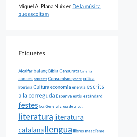
Miquel A. Plana Nuix
en
De la música
que escoltam
Etiquetes
balanç
Alcalfar
Biblia
Censurats
Cinema
concert
Consumisme
crítica
concerts
conte
escrits
Cultura
economia
literària
energia
a la correguda
Espanya
estiu
estàndard
festes
focs
General
grups de tribut
literatura
literatura
llengua
catalana
llibres
masclisme