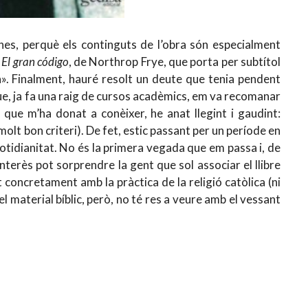
ones, perquè els continguts de l’obra són especialment
e
El gran código
, de Northrop Frye, que porta per subtítol
ia». Finalment, hauré resolt un deute que tenia pendent
e, ja fa una raig de cursos acadèmics, em va recomanar
 que m’ha donat a conèixer, he anat llegint i gaudint:
 molt bon criteri). De fet, estic passant per un període en
uotidianitat. No és la primera vegada que em passa i, de
terès pot sorprendre la gent que sol associar el llibre
t concretament amb la pràctica de la religió catòlica (ni
del material bíblic, però, no té res a veure amb el vessant