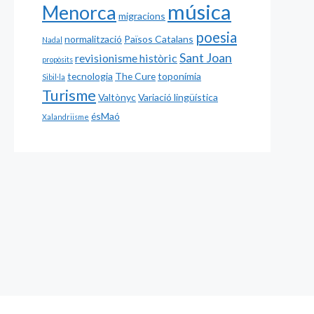
música
Menorca
migracions
poesia
normalització
Països Catalans
Nadal
Sant Joan
revisionisme històric
propòsits
tecnologia
The Cure
toponímia
Sibil·la
Turisme
Valtònyc
Variació lingüística
ésMaó
Xalandriisme