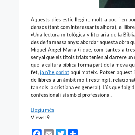
Aquests dies estic llegint, molt a poc i en b
densos (tant com interessants alhora), el llibr
«Una lectura mitológica y literaria de la Bíbl
des de fa massa anys: abordar aquesta obra qu
Miquel Àngel Maria (i que, com tantes altres
senyal que els títols triats tenien al darrere un
què la cultura bíblica forma part de la meva q
fet,
ja n’he parlat
aquí mateix. Potser aquest in
de llibres a un àmbit molt restringit, relaciona
tan sols la cristiana en general). L’ús que faig 
confessional i sí amb el professional.
Llegiu més
Views: 9
F
E
T
C