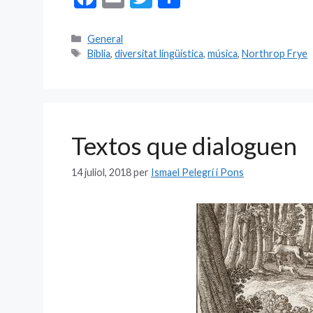
ac
m
w
o
e
ai
itt
m
Categories
General
Etiquetes
Biblia
,
diversitat lingüística
,
música
,
Northrop Frye
b
l
er
p
o
ar
o
te
k
ix
Textos que dialoguen
14 juliol, 2018
per
Ismael Pelegrí i Pons