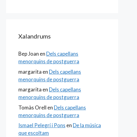
Xalandrums
Bep Joan
en
Dels capellans
menorquins de postguerra
margarita
en
Dels capellans
menorquins de postguerra
margarita
en
Dels capellans
menorquins de postguerra
Tomàs Orell
en
Dels capellans
menorquins de postguerra
Ismael Pelegrí i Pons
en
De la música
que escoltam