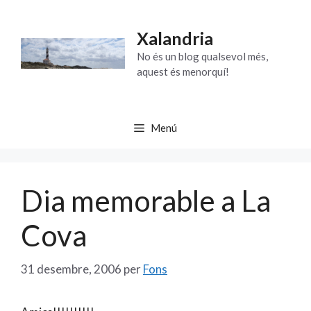
Vés
al
Xalandria
contingut
No és un blog qualsevol més,
aquest és menorquí!
Menú
Dia memorable a La
Cova
31 desembre, 2006
per
Fons