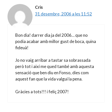
Cris
31 desembre, 2006 a les 11:52
Bon dia! darrer dia ja del 2006… que no
podia acabar amb millor gust de boca, quina
fideuà!
Jo no vaig arribar a tastar sa sobrassada
però tot i així me qued també amb aquesta
sensació que ben diu en Fonso, dies com
aquest fan que la vida valgui la pena.
Gràcies a tots!!! i feliç 2007!