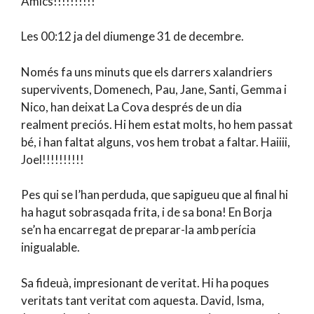
Amics!!!!!!!!!!
Les 00:12 ja del diumenge 31 de decembre.
Només fa uns minuts que els darrers xalandriers
supervivents, Domenech, Pau, Jane, Santi, Gemma i
Nico, han deixat La Cova després de un dia
realment preciós. Hi hem estat molts, ho hem passat
bé, i han faltat alguns, vos hem trobat a faltar. Haiiii,
Joel!!!!!!!!!!
Pes qui se l’han perduda, que sapigueu que al final hi
ha hagut sobrasqada frita, i de sa bona! En Borja
se’n ha encarregat de preparar-la amb perícia
inigualable.
Sa fideuà, impresionant de veritat. Hi ha poques
veritats tant veritat com aquesta. David, Isma,