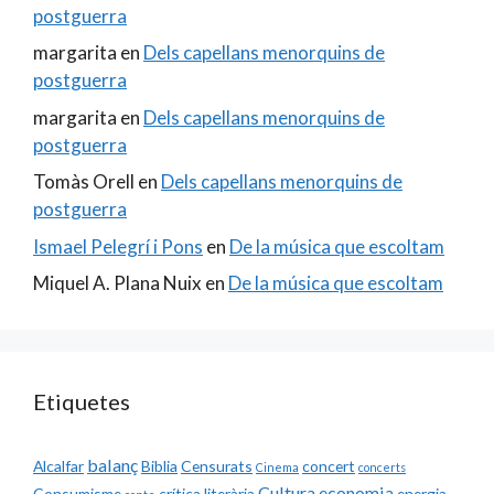
postguerra
margarita
en
Dels capellans menorquins de
postguerra
margarita
en
Dels capellans menorquins de
postguerra
Tomàs Orell
en
Dels capellans menorquins de
postguerra
Ismael Pelegrí i Pons
en
De la música que escoltam
Miquel A. Plana Nuix
en
De la música que escoltam
Etiquetes
balanç
Alcalfar
Biblia
Censurats
concert
Cinema
concerts
Cultura
economia
Consumisme
crítica literària
energia