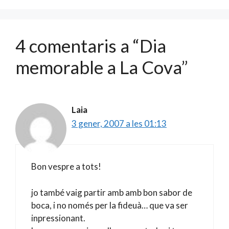
o
te
k
ix
4 comentaris a “Dia
memorable a La Cova”
Laia
3 gener, 2007 a les 01:13
Bon vespre a tots!
jo també vaig partir amb amb bon sabor de
boca, i no només per la fideuà… que va ser
inpressionant.