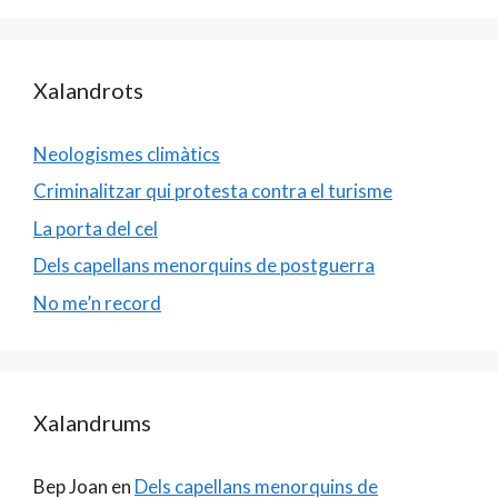
Xalandrots
Neologismes climàtics
Criminalitzar qui protesta contra el turisme
La porta del cel
Dels capellans menorquins de postguerra
No me’n record
Xalandrums
Bep Joan
en
Dels capellans menorquins de