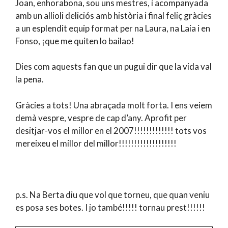
Joan, enhorabona, sou uns mestres, i acompanyada
amb un allioli deliciós amb història i final feliç gràcies
a un esplendit equip format per na Laura, na Laia i en
Fonso, ¡que me quiten lo bailao!
Dies com aquests fan que un pugui dir que la vida val
la pena.
Gràcies a tots! Una abraçada molt forta. I ens veiem
demà vespre, vespre de cap d’any. Aprofit per
desitjar-vos el millor en el 2007!!!!!!!!!!!!! tots vos
mereixeu el millor del millor!!!!!!!!!!!!!!!!!!!
p.s. Na Berta diu que vol que torneu, que quan veniu
es posa ses botes. I jo també!!!!! tornau prest!!!!!!