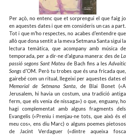
Per açò, no entenc que et sorprengui el que faig jo
en aquestes dates i que em consideris un cas a part.
Tot i que m’ho respectes, no acabes d’entendre que
allò que dona sentit a la meva Setmana Santa sigui la
lectura temàtica, que acompany amb música de
temporada, per a dir-ne d’alguna manera: des de
La
passió segons Sant Mateu
de Bach fins a les
Advaitic
Songs
d’OM. Però tu trobes que és una fricada que,
gairebé com un ritual, llegeixi per aquestes dates el
Memorial de Setmana Santa
, de Blai Bonet («A
Jerusalem, hi havia un costum, una tradició antiga
ferm, que els venia de nissaga») o que, enguany, ho
hagi complementat amb alguns fragments dels
Evangelis («Preniu i menjau-ne tots, que això és el
meu cos», ens diu Marc) o alguns poemes pietosos
de Jacint Verdaguer («dintre aqueixa fosca