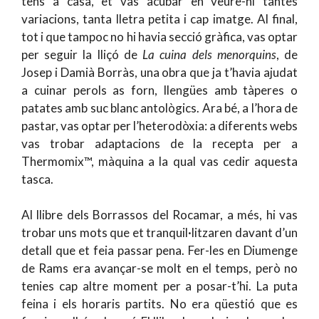
tens a casa, et vas acubar en veure-hi tantes
variacions, tanta lletra petita i cap imatge. Al final,
tot i que tampoc no hi havia secció gràfica, vas optar
per seguir la lliçó de
La cuina dels menorquins
, de
Josep i Damià Borràs, una obra que ja t’havia ajudat
a cuinar perols as forn, llengües amb tàperes o
patates amb suc blanc antològics. Ara bé, a l’hora de
pastar, vas optar per l’heterodòxia: a diferents webs
vas trobar adaptacions de la recepta per a
Thermomix™, màquina a la qual vas cedir aquesta
tasca.
Al llibre dels Borrassos del Rocamar, a més, hi vas
trobar uns mots que et tranquil·litzaren davant d’un
detall que et feia passar pena. Fer-les en Diumenge
de Rams era avançar-se molt en el temps, però no
tenies cap altre moment per a posar-t’hi. La puta
feina i els horaris partits. No era qüestió que es