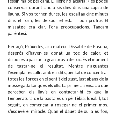
fessin malbé pel camí. El llibre ho aclaria: «les podeu
conservar durant cinc o sis dies dins una capsa de
llauna. Si vos tornen dures, les escalfau cinc minuts
dins el forn, les deixau refredar i bon profit». El
missatge era clar. Fora preocupacions. Tancam
parèntesi.
Per açò, Pràxedes, ara mateix, Dissabte de Pasqua,
després d’haver-les donat un toc de calor, et
disposes a passar la gran prova de foc. És el moment
de tastar-ne el resultat. Mentre n’aguantes
l’exemplar escollit amb els dits, per tal de concentrar
totes les forces en el sentit del gust, just abans de la
mossegada tanques els ulls. La primera sensació que
perceben els llavis en contactar-hi és que la
temperatura de la pasta és un pèl tèbia. Ideal. I, tot
seguit, en començar a rosegar-ne el primer mos,
s’esdevé el miracle. Quan el dauet de xulla es fon,