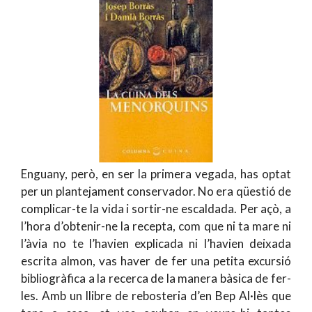
Enguany, però, en ser la primera vegada, has optat
per un plantejament conservador. No era qüestió de
complicar-te la vida i sortir-ne escaldada. Per açò, a
l’hora d’obtenir-ne la recepta, com que ni ta mare ni
l’àvia no te l’havien explicada ni l’havien deixada
escrita almon, vas haver de fer una petita excursió
bibliogràfica a la recerca de la manera bàsica de fer-
les. Amb un llibre de rebosteria d’en Bep Al·lès que