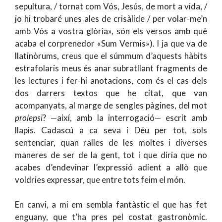
sepultura, / tornat com Vós, Jesús, de mort a vida, /
jo hi trobaré unes ales de crisàlide / per volar-me’n
amb Vós a vostra glòria», són els versos amb què
acaba el corprenedor «Sum Vermis»). I ja que va de
llatinòrums, creus que el súmmum d’aquests hàbits
estrafolaris meus és anar subratllant fragments de
les lectures i fer-hi anotacions, com és el cas dels
dos darrers textos que he citat, que van
acompanyats, al marge de sengles pàgines, del mot
prolepsi
? —així, amb la interrogació— escrit amb
llapis. Cadascú a ca seva i Déu per tot, sols
sentenciar, quan ralles de les moltes i diverses
maneres de ser de la gent, tot i que diria que no
acabes d’endevinar l’expressió adient a allò que
voldries expressar, que entre tots feim el món.
En canvi, a mi em sembla fantàstic el que has fet
enguany, que t’ha pres pel costat gastronòmic.