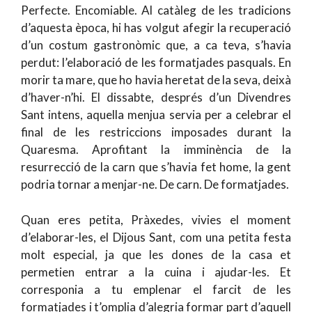
Perfecte. Encomiable. Al catàleg de les tradicions
d’aquesta època, hi has volgut afegir la recuperació
d’un costum gastronòmic que, a ca teva, s’havia
perdut: l’elaboració de les formatjades pasquals. En
morir ta mare, que ho havia heretat de la seva, deixà
d’haver-n’hi. El dissabte, després d’un Divendres
Sant intens, aquella menjua servia per a celebrar el
final de les restriccions imposades durant la
Quaresma. Aprofitant la imminència de la
resurrecció de la carn que s’havia fet home, la gent
podria tornar a menjar-ne. De carn. De formatjades.
Quan eres petita, Pràxedes, vivies el moment
d’elaborar-les, el Dijous Sant, com una petita festa
molt especial, ja que les dones de la casa et
permetien entrar a la cuina i ajudar-les. Et
corresponia a tu emplenar el farcit de les
formatjades i t’omplia d’alegria formar part d’aquell