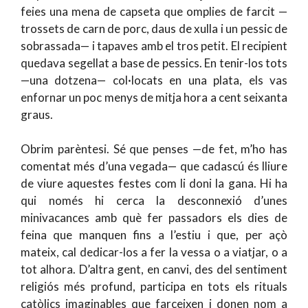
feies una mena de capseta que omplies de farcit —
trossets de carn de porc, daus de xulla i un pessic de
sobrassada— i tapaves amb el tros petit. El recipient
quedava segellat a base de pessics. En tenir-los tots
—una dotzena— col·locats en una plata, els vas
enfornar un poc menys de mitja hora a cent seixanta
graus.
Obrim parèntesi. Sé que penses —de fet, m’ho has
comentat més d’una vegada— que cadascú és lliure
de viure aquestes festes com li doni la gana. Hi ha
qui només hi cerca la desconnexió d’unes
minivacances amb què fer passadors els dies de
feina que manquen fins a l’estiu i que, per açò
mateix, cal dedicar-los a fer la vessa o a viatjar, o a
tot alhora. D’altra gent, en canvi, des del sentiment
religiós més profund, participa en tots els rituals
catòlics imaginables que farceixen i donen nom a