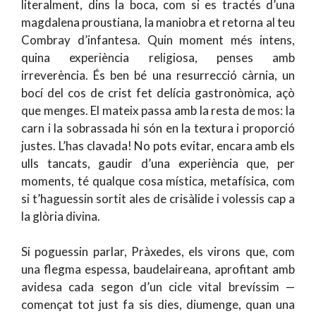
literalment, dins la boca, com si es tractés d’una
magdalena proustiana, la maniobra et retorna al teu
Combray d’infantesa. Quin moment més intens,
quina experiència religiosa, penses amb
irreverència. És ben bé una resurrecció càrnia, un
bocí del cos de crist fet delícia gastronòmica, açò
que menges. El mateix passa amb la resta de mos: la
carn i la sobrassada hi són en la textura i proporció
justes. L’has clavada! No pots evitar, encara amb els
ulls tancats, gaudir d’una experiència que, per
moments, té qualque cosa mística, metafísica, com
si t’haguessin sortit ales de crisàlide i volessis cap a
la glòria divina.
Si poguessin parlar, Pràxedes, els virons que, com
una flegma espessa, baudelaireana, aprofitant amb
avidesa cada segon d’un cicle vital brevíssim —
començat tot just fa sis dies, diumenge, quan una