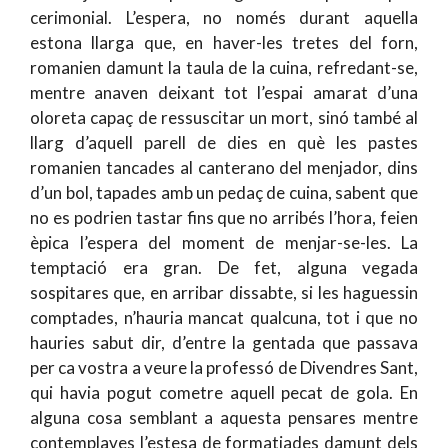
cerimonial. L’espera, no només durant aquella
estona llarga que, en haver-les tretes del forn,
romanien damunt la taula de la cuina, refredant-se,
mentre anaven deixant tot l’espai amarat d’una
oloreta capaç de ressuscitar un mort, sinó també al
llarg d’aquell parell de dies en què les pastes
romanien tancades al canterano del menjador, dins
d’un bol, tapades amb un pedaç de cuina, sabent que
no es podrien tastar fins que no arribés l’hora, feien
èpica l’espera del moment de menjar-se-les. La
temptació era gran. De fet, alguna vegada
sospitares que, en arribar dissabte, si les haguessin
comptades, n’hauria mancat qualcuna, tot i que no
hauries sabut dir, d’entre la gentada que passava
per ca vostra a veure la professó de Divendres Sant,
qui havia pogut cometre aquell pecat de gola. En
alguna cosa semblant a aquesta pensares mentre
contemplaves l’estesa de formatjades damunt dels