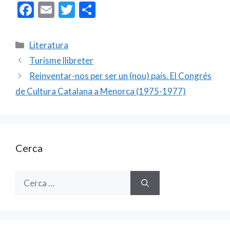
F
E
T
C
ac
m
w
o
e
ai
itt
m
Categories
Literatura
b
l
er
p
Turisme llibreter
o
ar
Reinventar-nos per ser un (nou) país. El Congrés
o
te
de Cultura Catalana a Menorca (1975-1977)
k
ix
Cerca
Cerca: