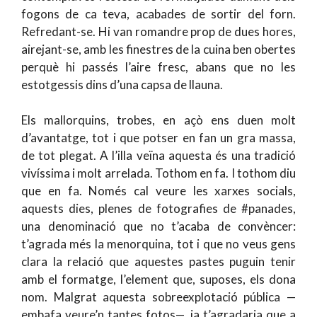
fogons de ca teva, acabades de sortir del forn.
Refredant-se. Hi van romandre prop de dues hores,
airejant-se, amb les finestres de la cuina ben obertes
perquè hi passés l’aire fresc, abans que no les
estotgessis dins d’una capsa de llauna.
Els mallorquins, trobes, en açò ens duen molt
d’avantatge, tot i que potser en fan un gra massa,
de tot plegat. A l’illa veïna aquesta és una tradició
vivíssima i molt arrelada. Tothom en fa. I tothom diu
que en fa. Només cal veure les xarxes socials,
aquests dies, plenes de fotografies de #panades,
una denominació que no t’acaba de convèncer:
t’agrada més la menorquina, tot i que no veus gens
clara la relació que aquestes pastes puguin tenir
amb el formatge, l’element que, suposes, els dona
nom. Malgrat aquesta sobreexplotació pública —
embafa veure’n tantes fotos—, ja t’agradaria que a