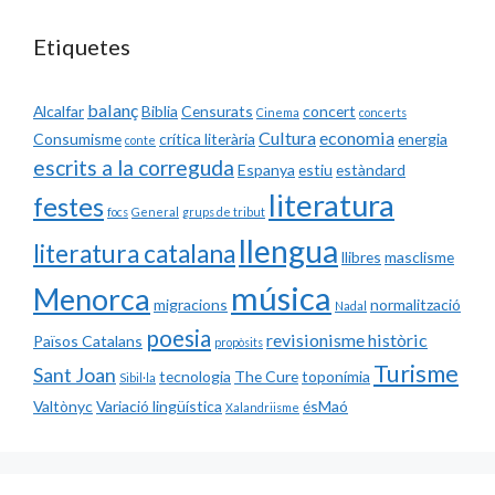
Etiquetes
balanç
Alcalfar
Biblia
Censurats
concert
Cinema
concerts
Cultura
economia
Consumisme
crítica literària
energia
conte
escrits a la correguda
Espanya
estiu
estàndard
literatura
festes
focs
General
grups de tribut
llengua
literatura catalana
llibres
masclisme
música
Menorca
migracions
normalització
Nadal
poesia
revisionisme històric
Països Catalans
propòsits
Turisme
Sant Joan
tecnologia
The Cure
toponímia
Sibil·la
Valtònyc
Variació lingüística
ésMaó
Xalandriisme