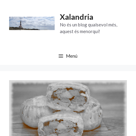
Vés
al
Xalandria
contingut
No és un blog qualsevol més,
aquest és menorquí!
Menú