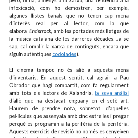
però, hi ha, almenys a la xarxa, una tendència a la
infoxicació, com ho demostren, per exemple,
algunes llistes banals que no tenen cap mena
d’interès real per al lector, com la que
elabora
Enderrock
, amb les portades més lletges de
la música catalana de les darreres dècades. Ja se
sap, cal omplir la xarxa de continguts, encara que
siguin autèntiques
codolades
).
El cinema tampoc no és aliè a aquesta mena
d’inventaris. En aquest sentit, cal agrair a Pau
Obrador que hagi compartit, com fa regularment
amb tots els lectors de Xalandria,
la seva anàlisi
d’allò que ha destacat enguany en el setè art.
Haurem de prendre nota, sobretot, d’aquelles
pel·lícules que assenyala amb cinc estrelles i pregar
perquè es programin a la perifèria de la perifèria.
Aquests exercicis de revisió no només es cenyeixen