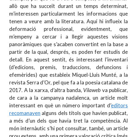
allò que ha succeït durant un temps determinat,
m’interessen particularment les informacions que
tenen a veure amb la literatura. Aquí hi influeix la
deformació professional, evidentment, que
m’empeny a cercar i a llegir aquestes visions
panoràmiques que s’acaben convertint en la base a
partir de la qual, després, es poden fer estudis de
detall. En aquest sentit, és interessant l’inventari
(d’edicions, premis, traduccions, defuncions i
efemèrides) que estableix Miquel-Lluís Munté, a la
revista Serra d’Or, pel que fa a la poesia catalana de
2017. A la xarxa, d’altra banda,
Vilaweb
va publicar,
de cara a la campanya nadalenca, un article molt
interessant en què un número important d’
editors
recomanaven
alguns dels títols que havien publicat,
a més d’un dels que havia tret la competència. Al
món internàutic s’hi pot consultar, també, un article
prou extens, amb una primera valoració crítica (més