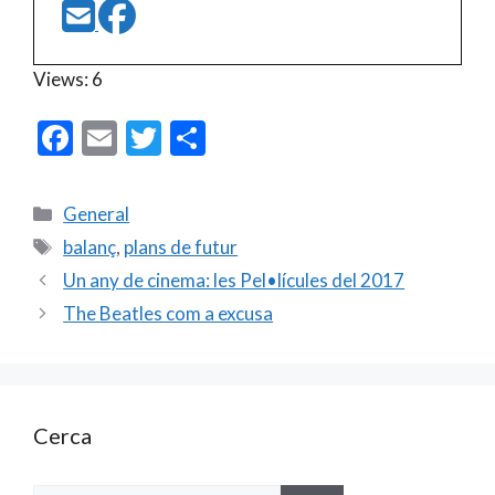
Views: 6
F
E
T
C
ac
m
w
o
e
ai
itt
m
Categories
General
b
l
er
p
Etiquetes
balanç
,
plans de futur
o
ar
Un any de cinema: les Pel•lícules del 2017
o
te
The Beatles com a excusa
k
ix
Cerca