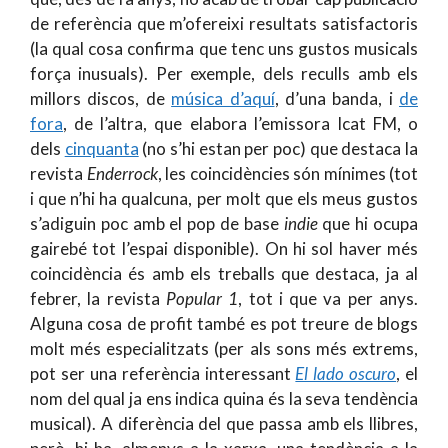
de referència que m’ofereixi resultats satisfactoris
(la qual cosa confirma que tenc uns gustos musicals
força inusuals). Per exemple, dels reculls amb els
millors discos, de
música d’aquí
, d’una banda, i
de
fora
, de l’altra, que elabora l’emissora Icat FM, o
dels
cinquanta
(no s’hi estan per poc) que destaca la
revista
Enderrock
, les coincidències són mínimes (tot
i que n’hi ha qualcuna, per molt que els meus gustos
s’adiguin poc amb el pop de base
indie
que hi ocupa
gairebé tot l’espai disponible). On hi sol haver més
coincidència és amb els treballs que destaca, ja al
febrer, la revista
Popular 1
, tot i que va per anys.
Alguna cosa de profit també es pot treure de blogs
molt més especialitzats (per als sons més extrems,
pot ser una referència interessant
El lado oscuro
, el
nom del qual ja ens indica quina és la seva tendència
musical). A diferència del que passa amb els llibres,