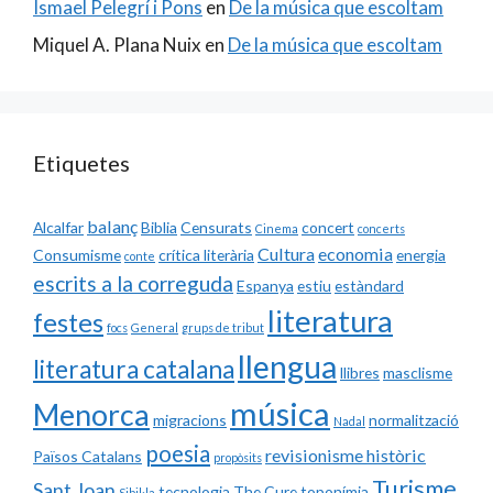
Ismael Pelegrí i Pons
en
De la música que escoltam
Miquel A. Plana Nuix
en
De la música que escoltam
Etiquetes
balanç
Alcalfar
Biblia
Censurats
concert
Cinema
concerts
Cultura
economia
Consumisme
crítica literària
energia
conte
escrits a la correguda
Espanya
estiu
estàndard
literatura
festes
focs
General
grups de tribut
llengua
literatura catalana
llibres
masclisme
música
Menorca
migracions
normalització
Nadal
poesia
revisionisme històric
Països Catalans
propòsits
Turisme
Sant Joan
tecnologia
The Cure
toponímia
Sibil·la