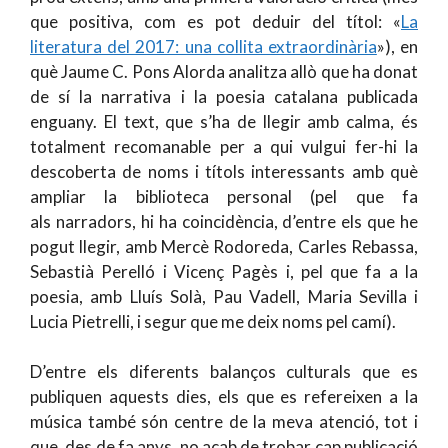
que positiva, com es pot deduir del títol: «
La
literatura del 2017: una collita extraordinària
»), en
què Jaume C. Pons Alorda analitza allò que ha donat
de sí la narrativa i la poesia catalana publicada
enguany. El text, que s’ha de llegir amb calma, és
totalment recomanable per a qui vulgui fer-hi la
descoberta de noms i títols interessants amb què
ampliar la biblioteca personal (pel que fa
als narradors, hi ha coincidència, d’entre els que he
pogut llegir, amb Mercè Rodoreda, Carles Rebassa,
Sebastià Perelló i Vicenç Pagès i, pel que fa a la
poesia, amb Lluís Solà, Pau Vadell, Maria Sevilla i
Lucia Pietrelli, i segur que me deix noms pel camí).
D’entre els diferents balanços culturals que es
publiquen aquests dies, els que es refereixen a la
música també són centre de la meva atenció, tot i
que, des de fa anys, no acab de trobar cap publicació