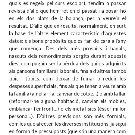
quals es regeix pel curs escolar), tendim a passar
revista d’allò que hem fet en el passat i a posar-ho
en els dos plats de la balança, per a veure’n el
resultat. D’allò que en resulta, normalment, en surt
la base de l’altre element característic d’aquestes
dates: els bons propòsits que es fan de cara a l’any
que comença. Des dels més prosaics i banals,
nascuts dels remordiments sorgits durant aquests
dies, com puguin ser la pèrdua dels quilos adquirits
als panxons familiars i laborals, fins a d’altres també
típic i tòpics, com deixar de fumar o reduir les
despeses superficials, fins als que tenen a veure amb
la família (ampliar-la, canviar de cotxe…) o amb la llar
(reformar-ne alguna habitació, canviar els mobles,
emblancar l’enfront…) o els metafísics (ésser millor
persona…). D’altres previsions són més formals,
com les que afecten les diverses institucions, ja sigui
en forma de pressuposts (que són una manera com