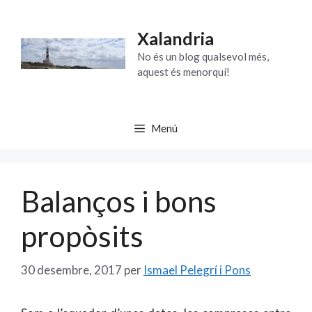
Vés
al
Xalandria
contingut
No és un blog qualsevol més,
aquest és menorquí!
Menú
Balanços i bons
propòsits
30 desembre, 2017
per
Ismael Pelegrí i Pons