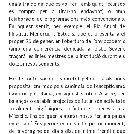
una altra de dir què es vol fer i amb quins recursos
es compta per a tirar-ho endavant) o amb
l’elaboració de programacions més convencionals.
En aquest sentit, per exemple, el Pla Anual de
l’Institut Menorquí d’Estudis, que es presentarà el
proper 25 de gener, en l’obertura de l’any acadèmic
(amb una conferència dedicada al bisbe Sever),
traçarà les línies mestres de la institució durant els
dotze mesos següents.
He de confessar que, sobretot pel que fa als bons
propòsits, em moc pels caminois de l’escepticisme
(som un poc planià, en aquest sentit). Ara bé, fer
balanços o establir projectes de futur són activitats
totalment higièniques, pràctiques, necessàries.
M’explic. Ens obliguen a aturar-nos, a fer una pausa
en el camí. Ens permeten de sortir, per un moment,
de la voràgine del dia a dia, del ritme frenètic que