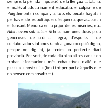
sempre: la pèrfida imposició de la llengua catalana,
el malèvol adoctrinament educatiu, el colpisme de
Puigdemonts i companyia, tots els pecats haguts i
per haver de les polítiques d’esquerra, que acabaran
enfonsant Menorca en la pitjor de les misèries, etc.
Nihil novum sub solem
. Si hi sumam unes dosis prou
generoses de crònica negra, d’esports i de
col·laboradors infames (amb alguna excepció digna,
perquè no diguin), ja tenim un perfecte diari
provincià. Per sort, de cada dia hi ha altres canals on
trobar informacions més exhaustives d’allò que
passa a la nostra illa (fins i tot per part d’aquells que
no pensen com nosaltres).