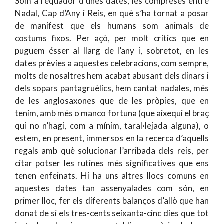
Som a l’equador d’unes dates, les compreses entre
Nadal, Cap d’Any i Reis, en què s’ha tornat a posar
de manifest que els humans som animals de
costums fixos. Per açò, per molt crítics que en
puguem ésser al llarg de l’any i, sobretot, en les
dates prèvies a aquestes celebracions, com sempre,
molts de nosaltres hem acabat abusant dels dinars i
dels sopars pantagruèlics, hem cantat nadales, més
de les anglosaxones que de les pròpies, que en
tenim, amb més o manco fortuna (que aixequi el braç
qui no n’hagi, com a mínim, taral·lejada alguna), o
estem, en present, immersos en la recerca d’aquells
regals amb què solucionar l’arribada dels reis, per
citar potser les rutines més significatives que ens
tenen enfeinats. Hi ha uns altres llocs comuns en
aquestes dates tan assenyalades com són, en
primer lloc, fer els diferents balanços d’allò que han
donat de sí els tres-cents seixanta-cinc dies que tot