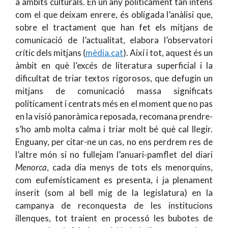
a àmbits culturals. En un any políticament tan intens
com el que deixam enrere, és obligada l’anàlisi que,
sobre el tractament que han fet els mitjans de
comunicació de l’actualitat, elabora l’observatori
crític dels mitjans (
mèdia.cat
). Així i tot, aquest és un
àmbit en què l’excés de literatura superficial i la
dificultat de triar textos rigorosos, que defugin un
mitjans de comunicació massa significats
políticament i centrats més en el moment que no pas
en la visió panoràmica reposada, recomana prendre-
s’ho amb molta calma i triar molt bé què cal llegir.
Enguany, per citar-ne un cas, no ens perdrem res de
l’altre món si no fullejam l’anuari-pamflet del diari
Menorca
, cada dia menys de tots els menorquins,
com eufemísticament es presenta, i ja plenament
inserit (som al bell mig de la legislatura) en la
campanya de reconquesta de les institucions
illenques, tot traient en processó les bubotes de