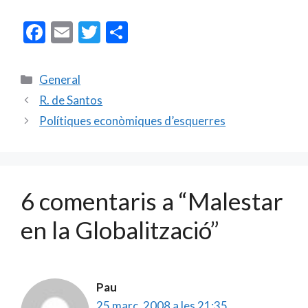
F
E
T
C
ac
m
w
o
e
ai
itt
m
Categories
General
b
l
er
p
R. de Santos
o
ar
Polítiques econòmiques d’esquerres
o
te
k
ix
6 comentaris a “Malestar
en la Globalització”
Pau
25 març, 2008 a les 21:35