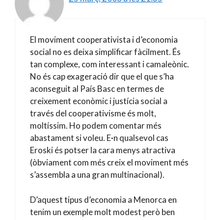
El moviment cooperativista i d’economia
social no es deixa simplificar fàcilment. És
tan complexe, com interessant i camaleònic.
No és cap exageració dir que el que s’ha
aconseguit al País Basc en termes de
creixement econòmic i justícia social a
través del cooperativisme és molt,
moltíssim. Ho podem comentar més
abastament si voleu. E·n qualsevol cas
Eroski és potser la cara menys atractiva
(òbviament com més creix el moviment més
s’assembla a una gran multinacional).
D’aquest tipus d’economia a Menorca en
tenim un exemple molt modest però ben