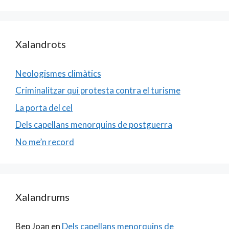
Xalandrots
Neologismes climàtics
Criminalitzar qui protesta contra el turisme
La porta del cel
Dels capellans menorquins de postguerra
No me’n record
Xalandrums
Bep Joan
en
Dels capellans menorquins de