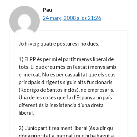
Pau
24 març, 2008 a les 21:26
Jo hi veig quatre postures i no dues.
1) El PP és per mi el partit menys liberal de
tots. El que creu més en l’estat i menys amb
el mercat. No és per casualitat que els seus
principals dirigents siguin alts funcionaris
(Rodrigo de Santos inclòs), no empresaris.
Una de les coses que fa d’Espanya un país
diferent és la inexistència d’una dreta
liberal.
2) L’únic partit realment liberal (és a dir qu
dóna prioritat al mercat) que hi ha hagut a