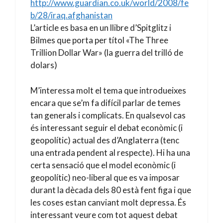
http://www.guardian.co.uk/world/2008/fe
b/28/iraq.afghanistan
L’article es basa en un llibre d’Spitglitz i
Bilmes que porta per títol «The Three
Trillion Dollar War» (la guerra del trilló de
dolars)
M’interessa molt el tema que introdueixes
encara que se’m fa difícil parlar de temes
tan generals i complicats. En qualsevol cas
és interessant seguir el debat econòmic (i
geopolític) actual des d’Anglaterra (tenc
una entrada pendent al respecte). Hi ha una
certa sensació que el model econòmic (i
geopolític) neo-liberal que es va imposar
durant la dècada dels 80 està fent figa i que
les coses estan canviant molt depressa. És
interessant veure com tot aquest debat