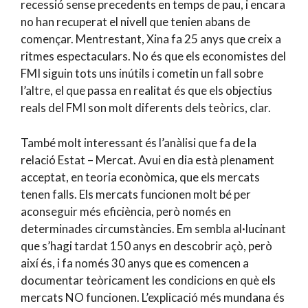
recessió sense precedents en temps de pau, i encara
no han recuperat el nivell que tenien abans de
començar. Mentrestant, Xina fa 25 anys que creix a
ritmes espectaculars. No és que els economistes del
FMI siguin tots uns inútils i cometin un fall sobre
l’altre, el que passa en realitat és que els objectius
reals del FMI son molt diferents dels teòrics, clar.
També molt interessant és l’anàlisi que fa de la
relació Estat – Mercat. Avui en dia està plenament
acceptat, en teoria econòmica, que els mercats
tenen falls. Els mercats funcionen molt bé per
aconseguir més eficiència, però només en
determinades circumstàncies. Em sembla al·lucinant
que s’hagi tardat 150 anys en descobrir açò, però
així és, i fa només 30 anys que es comencen a
documentar teòricament les condicions en què els
mercats NO funcionen. L’explicació més mundana és