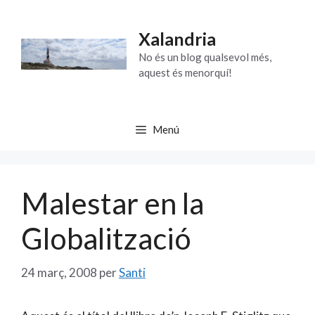
Vés
al
Xalandria
contingut
No és un blog qualsevol més,
aquest és menorquí!
Menú
Malestar en la
Globalització
24 març, 2008
per
Santi