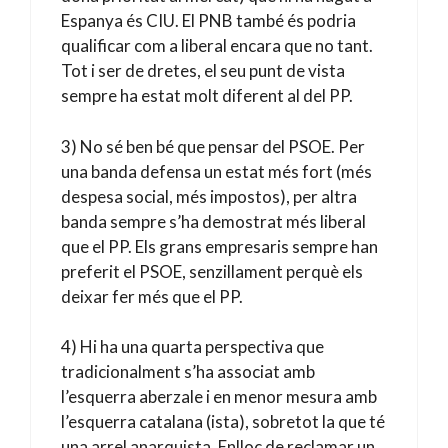
Espanya és CIU. El PNB també és podria
qualificar com a liberal encara que no tant.
Tot i ser de dretes, el seu punt de vista
sempre ha estat molt diferent al del PP.
3) No sé ben bé que pensar del PSOE. Per
una banda defensa un estat més fort (més
despesa social, més impostos), per altra
banda sempre s’ha demostrat més liberal
que el PP. Els grans empresaris sempre han
preferit el PSOE, senzillament perquè els
deixar fer més que el PP.
4) Hi ha una quarta perspectiva que
tradicionalment s’ha associat amb
l’esquerra aberzale i en menor mesura amb
l’esquerra catalana (ista), sobretot la que té
una arrel anarquista. Enlloc de reclamar un