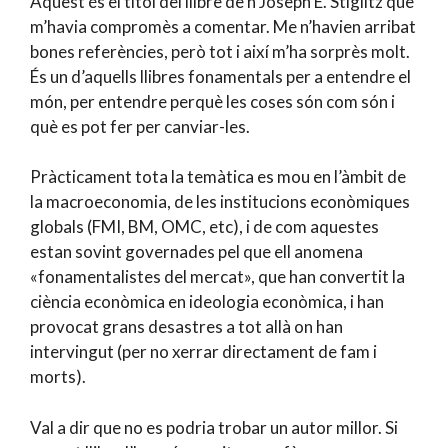
Aquest és el títol del llibre de’n Joseph E. Stiglitz que
m’havia compromès a comentar. Me n’havien arribat
bones referències, però tot i així m’ha sorprès molt.
És un d’aquells llibres fonamentals per a entendre el
món, per entendre perquè les coses són com són i
què es pot fer per canviar-les.
Pràcticament tota la temàtica es mou en l’àmbit de
la macroeconomia, de les institucions econòmiques
globals (FMI, BM, OMC, etc), i de com aquestes
estan sovint governades pel que ell anomena
«fonamentalistes del mercat», que han convertit la
ciència econòmica en ideologia econòmica, i han
provocat grans desastres a tot allà on han
intervingut (per no xerrar directament de fam i
morts).
Val a dir que no es podria trobar un autor millor. Si