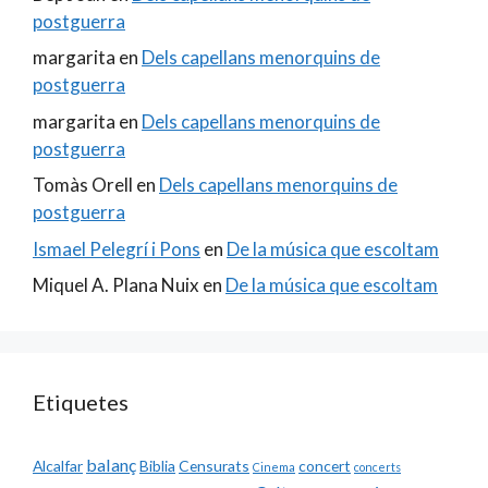
postguerra
margarita
en
Dels capellans menorquins de
postguerra
margarita
en
Dels capellans menorquins de
postguerra
Tomàs Orell
en
Dels capellans menorquins de
postguerra
Ismael Pelegrí i Pons
en
De la música que escoltam
Miquel A. Plana Nuix
en
De la música que escoltam
Etiquetes
balanç
Alcalfar
Biblia
Censurats
concert
Cinema
concerts