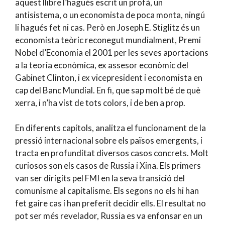
aquest llibre l’hagués escrit un profà, un
antisistema, o un economista de poca monta, ningú
li hagués fet ni cas. Però en Joseph E. Stiglitz és un
economista teòric reconegut mundialment, Premi
Nobel d’Economia el 2001 per les seves aportacions
a la teoria econòmica, ex assesor econòmic del
Gabinet Clinton, i ex vicepresident i economista en
cap del Banc Mundial. En fi, que sap molt bé de què
xerra, i n’ha vist de tots colors, i de ben a prop.
En diferents capítols, analitza el funcionament de la
pressió internacional sobre els països emergents, i
tracta en profunditat diversos casos concrets. Molt
curiosos son els casos de Russia i Xina. Els primers
van ser dirigits pel FMI en la seva transició del
comunisme al capitalisme. Els segons no els hi han
fet gaire cas i han preferit decidir ells. El resultat no
pot ser més revelador, Russia es va enfonsar en un