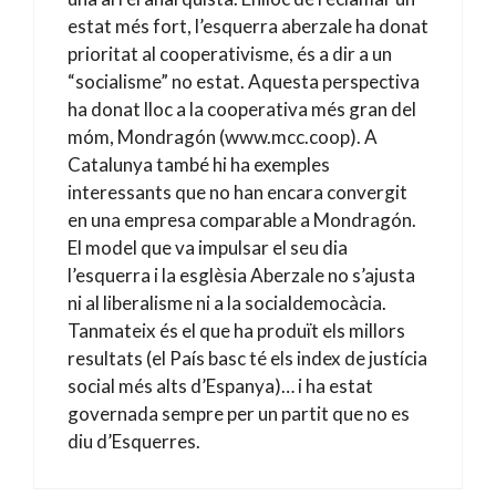
estat més fort, l’esquerra aberzale ha donat
prioritat al cooperativisme, és a dir a un
“socialisme” no estat. Aquesta perspectiva
ha donat lloc a la cooperativa més gran del
móm, Mondragón (www.mcc.coop). A
Catalunya també hi ha exemples
interessants que no han encara convergit
en una empresa comparable a Mondragón.
El model que va impulsar el seu dia
l’esquerra i la esglèsia Aberzale no s’ajusta
ni al liberalisme ni a la socialdemocàcia.
Tanmateix és el que ha produït els millors
resultats (el País basc té els index de justícia
social més alts d’Espanya)… i ha estat
governada sempre per un partit que no es
diu d’Esquerres.