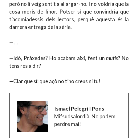
però no li veig sentit a allargar-ho. I no voldria que la
cosa morís de finor. Potser sí que convindria que
t’acomiadessis dels lectors, perquè aquesta és la
darrera entrega de la sèrie.
— …
—Idò, Pràxedes? Ho acabam així, fent un
mutis
? No
tens res a dir?
—Clar que sí: que açò no t’ho creus ni tu!
Ismael Pelegrí I Pons
Mifsudsalordià. No podem
perdre mai!