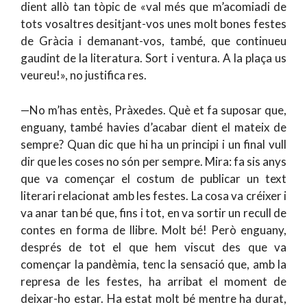
dient allò tan tòpic de «val més que m’acomiadi de
tots vosaltres desitjant-vos unes molt bones festes
de Gràcia i demanant-vos, també, que continueu
gaudint de la literatura. Sort i ventura. A la plaça us
veureu!», no justifica res.
—No m’has entès, Pràxedes. Què et fa suposar que,
enguany, també havies d’acabar dient el mateix de
sempre? Quan dic que hi ha un principi i un final vull
dir que les coses no són per sempre. Mira: fa sis anys
que va començar el costum de publicar un text
literari relacionat amb les festes. La cosa va créixer i
va anar tan bé que, fins i tot, en va sortir un recull de
contes en forma de llibre. Molt bé! Però enguany,
després de tot el que hem viscut des que va
començar la pandèmia, tenc la sensació que, amb la
represa de les festes, ha arribat el moment de
deixar-ho estar. Ha estat molt bé mentre ha durat,