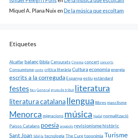
Ismael Pelegrí i Pons
en
De la música que escoltam
Miquel A. Plana Nuix
en
De la música que escoltam
Etiquetes
balanç
Alcalfar
Biblia
Censurats
concert
Cinema
concerts
Cultura
economia
Consumisme
crítica literària
energia
conte
escrits a la correguda
Espanya
estiu
estàndard
literatura
festes
focs
General
grups de tribut
llengua
literatura catalana
llibres
masclisme
música
Menorca
migracions
normalització
Nadal
poesia
revisionisme històric
Països Catalans
propòsits
Turisme
Sant Joan
tecnologia
The Cure
toponímia
Sibil·la