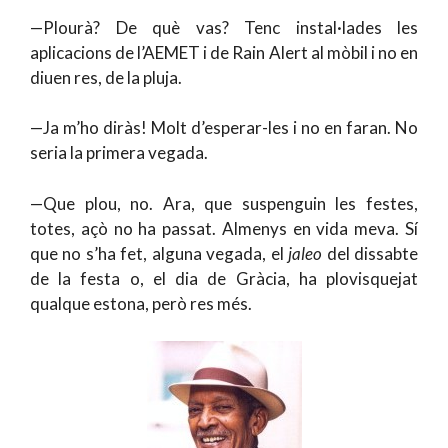
—Plourà? De què vas? Tenc instal·lades les
aplicacions de l’AEMET i de Rain Alert al mòbil i no en
diuen res, de la pluja.
—Ja m’ho diràs! Molt d’esperar-les i no en faran. No
seria la primera vegada.
—Que plou, no. Ara, que suspenguin les festes,
totes, açò no ha passat. Almenys en vida meva. Sí
que no s’ha fet, alguna vegada, el
jaleo
del dissabte
de la festa o, el dia de Gràcia, ha plovisquejat
qualque estona, però res més.