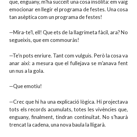
que, enguany, m’ha succeït una cosa insòlita: em vaig
emocionar en llegir el programa de festes. Una cosa
tan asèptica com un programa de festes!
—Mira-te’l, ell! Que ets de la llagrimeta fàcil, ara? No
segueixis, que em commouràs!
—Te’n pots enriure. Tant com vulguis. Però la cosa va
anar així: a mesura que el fullejava se m’anava fent
un nus a la gola.
—Que emotiu!
—Crec que hi ha una explicació lògica. Hi projectava
tots els records acumulats, totes les vivències que,
enguany, finalment, tindran continuïtat. No s’haurà
trencat la cadena, una nova baula la lligarà.