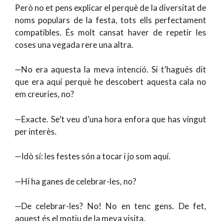
Però no et pens explicar el perquè de la diversitat de
noms populars de la festa, tots ells perfectament
compatibles. És molt cansat haver de repetir les
coses una vegada rere una altra.
—No era aquesta la meva intenció. Si t’hagués dit
que era aquí perquè he descobert aquesta cala no
em creuries, no?
—Exacte. Se’t veu d’una hora enfora que has vingut
per interès.
—Idò sí: les festes són a tocar i jo som aquí.
—Hi ha ganes de celebrar-les, no?
—De celebrar-les? No! No en tenc gens. De fet,
aquest és el motiu de la meva visita.