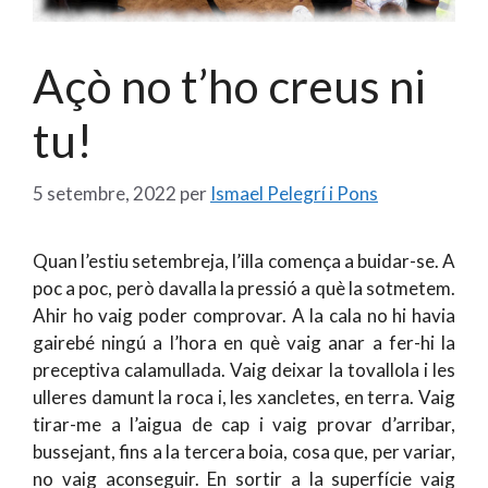
Açò no t’ho creus ni
tu!
5 setembre, 2022
per
Ismael Pelegrí i Pons
Quan l’estiu setembreja, l’illa comença a buidar-se. A
poc a poc, però davalla la pressió a què la sotmetem.
Ahir ho vaig poder comprovar. A la cala no hi havia
gairebé ningú a l’hora en què vaig anar a fer-hi la
preceptiva calamullada. Vaig deixar la tovallola i les
ulleres damunt la roca i, les xancletes, en terra. Vaig
tirar-me a l’aigua de cap i vaig provar d’arribar,
bussejant, fins a la tercera boia, cosa que, per variar,
no vaig aconseguir. En sortir a la superfície vaig