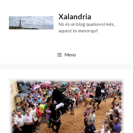
Vés
al
Xalandria
contingut
No és un blog qualsevol més,
aquest és menorquí!
Menú