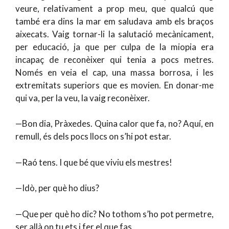
veure, relativament a prop meu, que qualcú que
també era dins la mar em saludava amb els braços
aixecats. Vaig tornar-li la salutació mecànicament,
per educació, ja que per culpa de la miopia era
incapaç de reconèixer qui tenia a pocs metres.
Només en veia el cap, una massa borrosa, i les
extremitats superiors que es movien. En donar-me
qui va, per la veu, la vaig reconèixer.
—Bon dia, Pràxedes. Quina calor que fa, no? Aquí, en
remull, és dels pocs llocs on s’hi pot estar.
—Raó tens. I que bé que viviu els mestres!
—Idò, per què ho dius?
—Que per què ho dic? No tothom s’ho pot permetre,
ser allà on tu ets i fer el que fas.