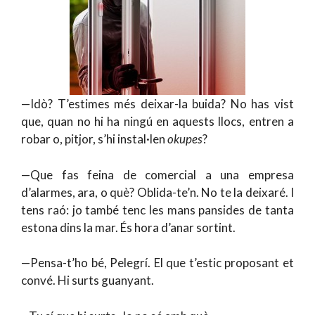
—Idò? T’estimes més deixar-la buida? No has vist
que, quan no hi ha ningú en aquests llocs, entren a
robar o, pitjor, s’hi instal·len
okupes
?
—Que fas feina de comercial a una empresa
d’alarmes, ara, o què? Oblida-te’n. No te la deixaré. I
tens raó: jo també tenc les mans pansides de tanta
estona dins la mar. És hora d’anar sortint.
—Pensa-t’ho bé, Pelegrí. El que t’estic proposant et
convé. Hi surts guanyant.