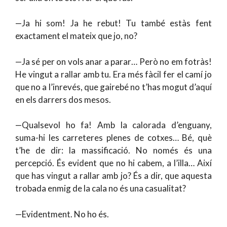
—Ja hi som! Ja he rebut! Tu també estàs fent
exactament el mateix que jo, no?
—Ja sé per on vols anar a parar… Però no em fotràs!
He vingut a rallar amb tu. Era més fàcil fer el camí jo
que no a l’inrevés, que gairebé no t’has mogut d’aquí
en els darrers dos mesos.
—Qualsevol ho fa! Amb la calorada d’enguany,
suma-hi les carreteres plenes de cotxes… Bé, què
t’he de dir: la massificació. No només és una
percepció. És evident que no hi cabem, a l’illa… Així
que has vingut a rallar amb jo? És a dir, que aquesta
trobada enmig de la cala no és una casualitat?
—Evidentment. No ho és.