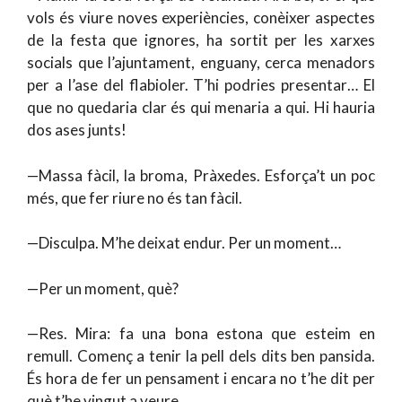
vols és viure noves experiències, conèixer aspectes
de la festa que ignores, ha sortit per les xarxes
socials que l’ajuntament, enguany, cerca menadors
per a l’ase del flabioler. T’hi podries presentar… El
que no quedaria clar és qui menaria a qui. Hi hauria
dos ases junts!
—Massa fàcil, la broma, Pràxedes. Esforça’t un poc
més, que fer riure no és tan fàcil.
—Disculpa. M’he deixat endur. Per un moment…
—Per un moment, què?
—Res. Mira: fa una bona estona que esteim en
remull. Començ a tenir la pell dels dits ben pansida.
És hora de fer un pensament i encara no t’he dit per
què t’he vingut a veure.