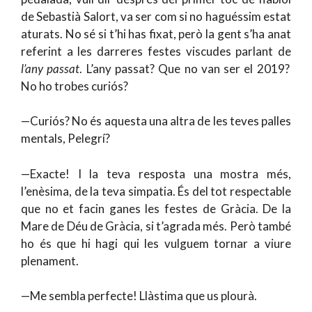
de Sebastià Salort, va ser com si no haguéssim estat
aturats. No sé si t’hi has fixat, però la gent s’ha anat
referint a les darreres festes viscudes parlant de
l’any passat
. L’any passat? Que no van ser el 2019?
No ho trobes curiós?
—Curiós? No és aquesta una altra de les teves palles
mentals, Pelegrí?
—Exacte! I la teva resposta una mostra més,
l’enèsima, de la teva simpatia. És del tot respectable
que no et facin ganes les festes de Gràcia. De la
Mare de Déu de Gràcia, si t’agrada més. Però també
ho és que hi hagi qui les vulguem tornar a viure
plenament.
—Me sembla perfecte! Llàstima que us plourà.