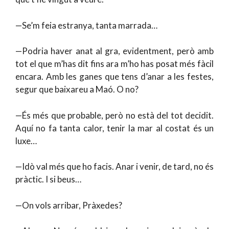
—Se’m feia estranya, tanta marrada…
—Podria haver anat al gra, evidentment, però amb
tot el que m’has dit fins ara m’ho has posat més fàcil
encara. Amb les ganes que tens d’anar a les festes,
segur que baixareu a Maó. O no?
—És més que probable, però no està del tot decidit.
Aquí no fa tanta calor, tenir la mar al costat és un
luxe…
—Idò val més que ho facis. Anar i venir, de tard, no és
pràctic. I si beus…
—On vols arribar, Pràxedes?