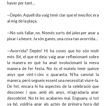
haver per tant…
—Depèn. Aquell dia vaig tenir clar que el meu lloc era
al mig de la plaça.
—No sols fallar, no. Només surts del
jaleo
per anar a
pixar i a beure. Ja són ganes, una cosa tan avorrida…
—Avorrida? Depèn! Hi ha coses que ho són molt
més. Bé, el que et deia: vaig anar reflexionant sobre
la manera en què ha anat evolucionant la meva
manera de fer festa. No és el mateix tenir quinze
anys que vint-i-cinc o quaranta. N’ha canviat la
manera, però segueix essent una necessitat viure-la.
De fet, encara hi ha aspectes de la celebració que
desconec i que, amb els anys, m’agradaria anar
descobrint. No te les acabaries mai. Enguany, si tot
va bé, voldria anar als actes de primera hora del