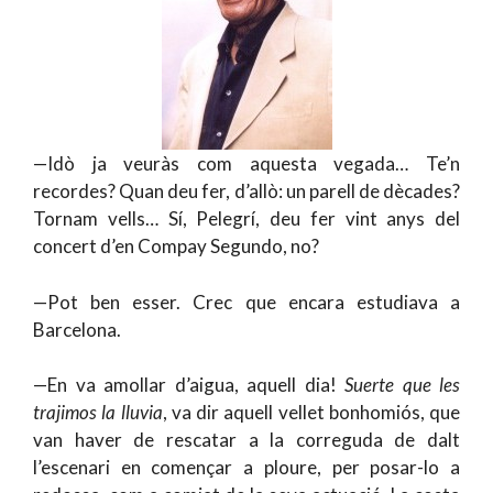
—Idò ja veuràs com aquesta vegada… Te’n
recordes? Quan deu fer, d’allò: un parell de dècades?
Tornam vells… Sí, Pelegrí, deu fer vint anys del
concert d’en Compay Segundo, no?
—Pot ben esser. Crec que encara estudiava a
Barcelona.
—En va amollar d’aigua, aquell dia!
Suerte que les
trajimos la lluvia
, va dir aquell vellet bonhomiós, que
van haver de rescatar a la correguda de dalt
l’escenari en començar a ploure, per posar-lo a