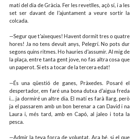
matí del dia de Gràcia. Fer les revetlles, açò sí, i a les
set ser davant de l’ajuntament a veure sortir la
colcada.
—Segur que t’aixeques! Havent dormit tres o quatre
hores! Ja no tens devuit anys, Pelegrí. No pots dur
segons quins ritmes. Ho hauries d’assumir. Al mig de
la plaça, entre tanta gent jove, no fas altra cosa que
un paperot. Si ets a tocar de la tercera edat!
—És una qüestió de ganes, Pràxedes. Posaré el
despertador, em faré una bona dutxa d’aigua freda
i… ja dormiré un altre dia. El matí es farà llarg, però
ja el passarem amb un bon berenar a can David i na
Laura i, més tard, amb en Capó, al jaleo i tota la
pesca.
—Admir la teva força de voluntat. Ara bé, si el que