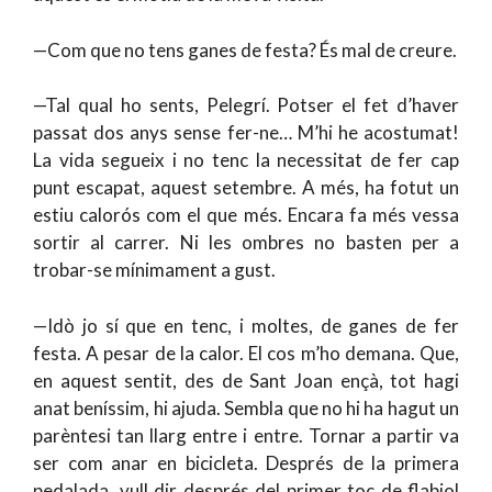
—Com que no tens ganes de festa? És mal de creure.
—Tal qual ho sents, Pelegrí. Potser el fet d’haver
passat dos anys sense fer-ne… M’hi he acostumat!
La vida segueix i no tenc la necessitat de fer cap
punt escapat, aquest setembre. A més, ha fotut un
estiu calorós com el que més. Encara fa més vessa
sortir al carrer. Ni les ombres no basten per a
trobar-se mínimament a gust.
—Idò jo sí que en tenc, i moltes, de ganes de fer
festa. A pesar de la calor. El cos m’ho demana. Que,
en aquest sentit, des de Sant Joan ençà, tot hagi
anat beníssim, hi ajuda. Sembla que no hi ha hagut un
parèntesi tan llarg entre i entre. Tornar a partir va
ser com anar en bicicleta. Després de la primera
pedalada, vull dir després del primer toc de flabiol