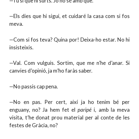
—Tu sí que hi surts. Jo no sé amb què.
—Els dies que hi sigui, et cuidaré la casa com si fos
meva.
—Com si fos teva? Quina por! Deixa-ho estar. No hi
insisteixis.
—Val. Com vulguis. Sortim, que me n’he d’anar. Si
canvies d’opinió, ja m’ho faràs saber.
—No passis cap pena.
—No en pas. Per cert, així ja ho tenim bé per
enguany, no? Ja hem fet el
paripé
i, amb la meva
visita, t’he donat prou material per al conte de les
festes de Gràcia, no?