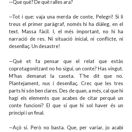
—Que què? De què ralles ara?
—Tot i que: vaja una merda de conte, Pelegrí! Si li
treus el primer paràgraf, només hi ha diàleg, en el
text. Massa fàcil. I, el més important, no hi ha
narració de res. Ni situació inicial, ni conflicte, ni
desenllaç. Un desastre!
—Què et fa pensar que el relat que estàs
coprotagonitzant no ho sigui, un conte? Has vingut.
M’has demanat la caseta. T’he dit que no.
Plantejament, nus i desenllaç. Crec que les tres
parts hi són ben clares. Des de quan, a més, cal que hi
hagi els elements que acabes de citar perquè un
conte funcioni? El que sí que hi sol haver és un
principi i un final.
—Açò sí. Però no basta. Que, per variar, jo acabi