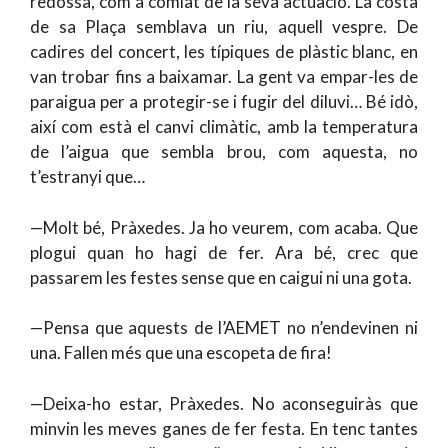
redossa, com a comiat de la seva actuació. La costa
de sa Plaça semblava un riu, aquell vespre. De
cadires del concert, les típiques de plàstic blanc, en
van trobar fins a baixamar. La gent va empar-les de
paraigua per a protegir-se i fugir del diluvi… Bé idò,
així com està el canvi climàtic, amb la temperatura
de l’aigua que sembla brou, com aquesta, no
t’estranyi que…
—Molt bé, Pràxedes. Ja ho veurem, com acaba. Que
plogui quan ho hagi de fer. Ara bé, crec que
passarem les festes sense que en caigui ni una gota.
—Pensa que aquests de l’AEMET no n’endevinen ni
una. Fallen més que una escopeta de fira!
—Deixa-ho estar, Pràxedes. No aconseguiràs que
minvin les meves ganes de fer festa. En tenc tantes