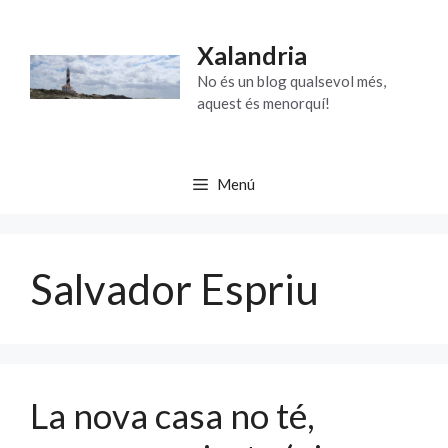
Vés
al
Xalandria
contingut
No és un blog qualsevol més,
aquest és menorquí!
Menú
Salvador Espriu
La nova casa no té,