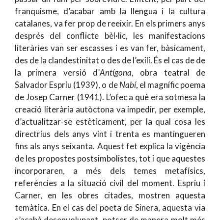
franquisme, d’acabar amb la llengua i la cultura
catalanes, va fer prop de reeixir. En els primers anys
després del conflicte bèl·lic, les manifestacions
literàries van ser escasses i es van fer, bàsicament,
des de la clandestinitat o des de l’exili. És el cas de de
la primera versió d’
Antígona
, obra teatral de
Salvador Espriu (1939), o de
Nabí
, el magnífic poema
de Josep Carner (1941). L’ofec a què era sotmesa la
creació literària autòctona va impedir, per exemple,
d’actualitzar-se estèticament, per la qual cosa les
directrius dels anys vint i trenta es mantingueren
fins als anys seixanta. Aquest fet explica la vigència
de les propostes postsimbolistes, tot i que aquestes
incorporaren, a més dels temes metafísics,
referències a la situació civil del moment. Espriu i
Carner, en les obres citades, mostren aquesta
temàtica. En el cas del poeta de Sinera, aquesta via
s’acabà desenvolupant, potser de manera molt més