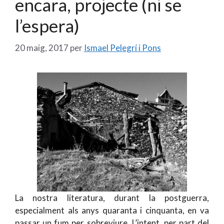
encara, projecte (ni se
l’espera)
20 maig, 2017
per
Ismael Pelegrí i Pons
La nostra literatura, durant la postguerra,
especialment als anys quaranta i cinquanta, en va
passar un fum per sobreviure. L’intent, per part del