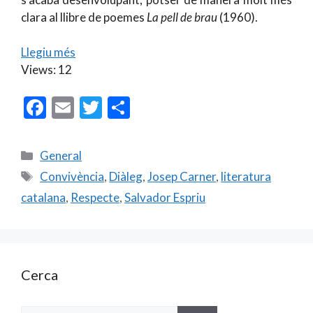
clara al llibre de poemes
La pell de brau
(1960).
Llegiu més
Views: 12
F
E
T
C
ac
m
w
o
e
ai
itt
m
Categories
General
b
l
er
p
Etiquetes
Convivència
,
Diàleg
,
Josep Carner
,
literatura
o
ar
catalana
,
Respecte
,
Salvador Espriu
o
te
k
ix
Cerca