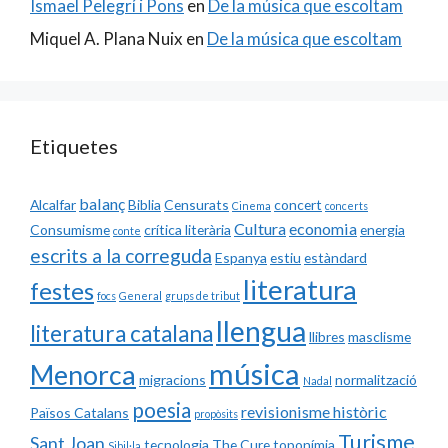
Ismael Pelegrí i Pons
en
De la música que escoltam
Miquel A. Plana Nuix
en
De la música que escoltam
Etiquetes
balanç
Alcalfar
Biblia
Censurats
concert
Cinema
concerts
Cultura
economia
Consumisme
crítica literària
energia
conte
escrits a la correguda
Espanya
estiu
estàndard
literatura
festes
focs
General
grups de tribut
llengua
literatura catalana
llibres
masclisme
música
Menorca
migracions
normalització
Nadal
poesia
revisionisme històric
Països Catalans
propòsits
Turisme
Sant Joan
tecnologia
The Cure
toponímia
Sibil·la