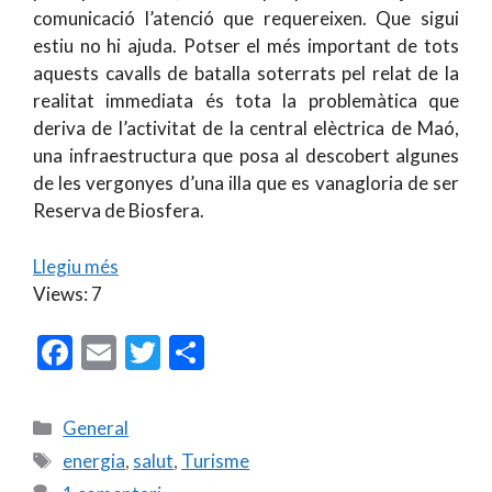
comunicació l’atenció que requereixen. Que sigui
estiu no hi ajuda. Potser el més important de tots
aquests cavalls de batalla soterrats pel relat de la
realitat immediata és tota la problemàtica que
deriva de l’activitat de la central elèctrica de Maó,
una infraestructura que posa al descobert algunes
de les vergonyes d’una illa que es vanagloria de ser
Reserva de Biosfera.
Llegiu més
Views: 7
F
E
T
C
ac
m
w
o
e
ai
itt
m
Categories
General
b
l
er
p
Etiquetes
energia
,
salut
,
Turisme