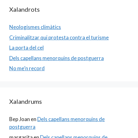
Xalandrots
Neologismes climàtics
Criminalitzar qui protesta contra el turisme
La porta del cel
Dels capellans menorquins de postguerra
No me’n record
Xalandrums
Bep Joan
en
Dels capellans menorquins de
postguerra
margarita
en
Dels capellans menorquins de