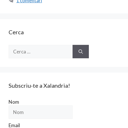
o
ar
1 comentari
o
te
k
ix
Cerca
Cerca:
Subscriu-te a Xalandria!
Nom
Email