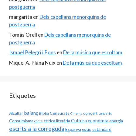
postguerra
margarita
en
Dels capellans menorquins de
postguerra
Tomàs Orell
en
Dels capellans menorquins de
postguerra
Ismael Pelegrí i Pons
en
De la música que escoltam
Miquel A. Plana Nuix
en
De la música que escoltam
Etiquetes
balanç
Alcalfar
Biblia
Censurats
concert
Cinema
concerts
Cultura
economia
Consumisme
crítica literària
energia
conte
escrits a la correguda
Espanya
estiu
estàndard