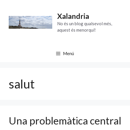
Vés
al
Xalandria
contingut
No és un blog qualsevol més,
aquest és menorquí!
Menú
salut
Una problemàtica central