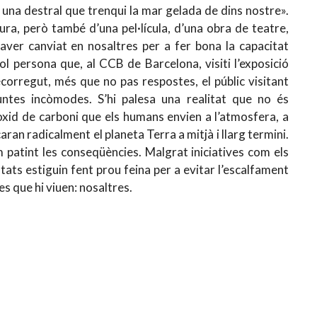
er una destral que trenqui la mar gelada de dins nostre».
ura, però també d’una pel·lícula, d’una obra de teatre,
haver canviat en nosaltres per a fer bona la capacitat
ol persona que, al CCB de Barcelona, visiti l’exposició
ecorregut, més que no pas respostes, el públic visitant
ntes incòmodes. S’hi palesa una realitat que no és
òxid de carboni que els humans envien a l’atmosfera, a
ran radicalment el planeta Terra a mitjà i llarg termini.
em patint les conseqüències. Malgrat iniciatives com els
ats estiguin fent prou feina per a evitar l’escalfament
es que hi viuen: nosaltres.