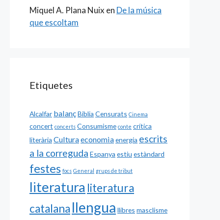
Miquel A. Plana Nuix
en
De la música
que escoltam
Etiquetes
balanç
Alcalfar
Biblia
Censurats
Cinema
concert
Consumisme
crítica
concerts
conte
escrits
Cultura
economia
literària
energia
a la correguda
Espanya
estiu
estàndard
festes
focs
General
grups de tribut
literatura
literatura
llengua
catalana
llibres
masclisme