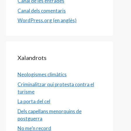
Canal de les entrades
Canal dels comentaris
WordPress.org (en anglès)
Xalandrots
Neologismes climàtics
Criminalitzar qui protesta contra el
turisme
La porta del cel
Dels capellans menorquins de
postguerra
No me’n record