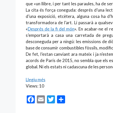
que «un llibre, i per tant les paraules, ha de s
La cita és força coneguda: després d’una lect
d’una exposició, etcètera, alguna cosa ha d’
transformadora de l’art. Li passarà a qualsev
«
Després de la fi del món
». En acabar-ne el r
s’emportarà a casa una carretada de pregu
desconeguda per a ningú: les emissions de di
base de consumir combustibles fòssils, modifica
De fet, l’estan canviant ara mateix i ja n’est
acords de París de 2015, no sembla que els est
global. Ni els estats ni cadascuna de les person
Llegiu més
Views: 10
F
E
T
C
ac
m
w
o