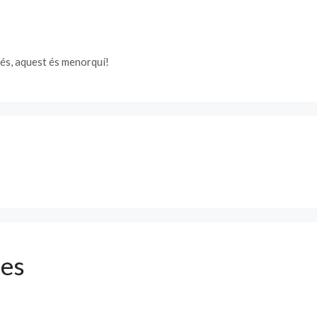
és, aquest és menorquí!
ues