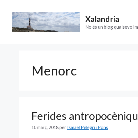
Vés
al
Xalandria
contingut
No és un blog qualsevol m
Menorc
Ferides antropocèniq
10 març, 2018
per
Ismael Pelegrí i Pons