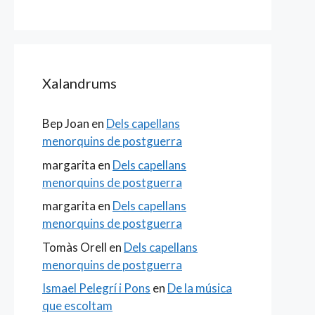
Xalandrums
Bep Joan
en
Dels capellans
menorquins de postguerra
margarita
en
Dels capellans
menorquins de postguerra
margarita
en
Dels capellans
menorquins de postguerra
Tomàs Orell
en
Dels capellans
menorquins de postguerra
Ismael Pelegrí i Pons
en
De la música
que escoltam