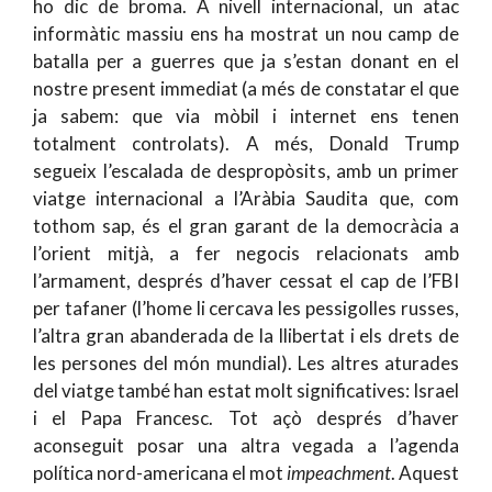
ho dic de broma. A nivell internacional, un atac
informàtic massiu ens ha mostrat un nou camp de
batalla per a guerres que ja s’estan donant en el
nostre present immediat (a més de constatar el que
ja sabem: que via mòbil i internet ens tenen
totalment controlats). A més, Donald Trump
segueix l’escalada de despropòsits, amb un primer
viatge internacional a l’Aràbia Saudita que, com
tothom sap, és el gran garant de la democràcia a
l’orient mitjà, a fer negocis relacionats amb
l’armament, després d’haver cessat el cap de l’FBI
per tafaner (l’home li cercava les pessigolles russes,
l’altra gran abanderada de la llibertat i els drets de
les persones del món mundial). Les altres aturades
del viatge també han estat molt significatives: Israel
i el Papa Francesc. Tot açò després d’haver
aconseguit posar una altra vegada a l’agenda
política nord-americana el mot
impeachment
. Aquest