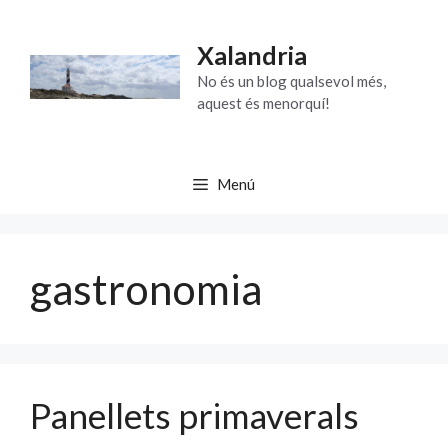
Vés
al
Xalandria
contingut
No és un blog qualsevol més,
aquest és menorquí!
Menú
gastronomia
Panellets primaverals