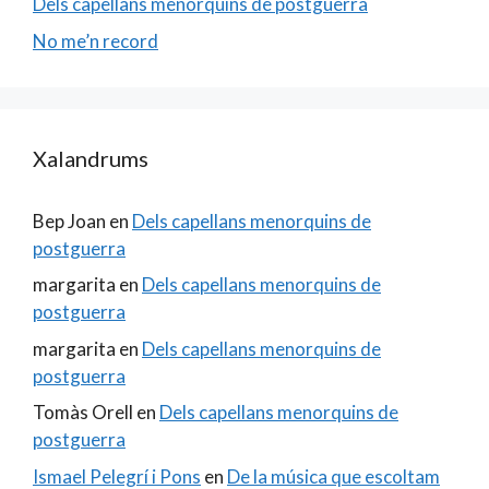
Dels capellans menorquins de postguerra
No me’n record
Xalandrums
Bep Joan
en
Dels capellans menorquins de
postguerra
margarita
en
Dels capellans menorquins de
postguerra
margarita
en
Dels capellans menorquins de
postguerra
Tomàs Orell
en
Dels capellans menorquins de
postguerra
Ismael Pelegrí i Pons
en
De la música que escoltam