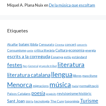
Miquel A. Plana Nuix
en
De la música que escoltam
Etiquetes
balanç
Alcalfar
Biblia
Censurats
concert
Cinema
concerts
Cultura
economia
Consumisme
crítica literària
energia
conte
escrits a la correguda
Espanya
estiu
estàndard
literatura
festes
focs
General
grups de tribut
llengua
literatura catalana
llibres
masclisme
música
Menorca
migracions
normalització
Nadal
poesia
revisionisme històric
Països Catalans
propòsits
Turisme
Sant Joan
tecnologia
The Cure
toponímia
Sibil·la