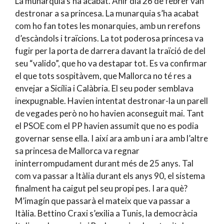
La munarquia s’ha acabat. Ahir dia 26 de febrer van
destronar a sa princesa. La munarquia s’ha acabat
com ho fan totes les monarquies, amb un rerefons
d’escàndols i traïcions. La tot poderosa princesa va
fugir per la porta de darrera davant la traïció de del
seu “valido”, que ho va destapar tot. Es va confirmar
el que tots sospitàvem, que Mallorca no té res a
envejar a Sicília i Calàbria. El seu poder semblava
inexpugnable. Havien intentat destronar-la un parell
de vegades però no ho havien aconseguit mai. Tant
el PSOE com el PP havien assumit que no es podia
governar sense ella. I així ara amb un i ara amb l’altre
sa princesa de Mallorca va regnar
ininterrompudament durant més de 25 anys. Tal
com va passar a Itàlia durant els anys 90, el sistema
finalment ha caigut pel seu propi pes. I ara què?
M’imagín que passarà el mateix que va passar a
Itàlia. Bettino Craxi s’exilia a Tunis, la democràcia