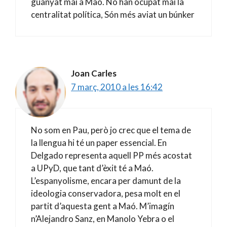
guanyat mai a Maó. No han ocupat mai la
centralitat política, Són més aviat un búnker
Joan Carles
7 març, 2010 a les 16:42
No som en Pau, però jo crec que el tema de
la llengua hi té un paper essencial. En
Delgado representa aquell PP més acostat
a UPyD, que tant d’èxit té a Maó.
L’espanyolisme, encara per damunt de la
ideologia conservadora, pesa molt en el
partit d’aquesta gent a Maó. M’imagín
n’Alejandro Sanz, en Manolo Yebra o el