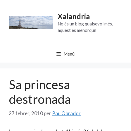
Vés
al
Xalandria
contingut
No és un blog qualsevol més,
aquest és menorquí!
Menú
Sa princesa
destronada
27 febrer, 2010
per
Pau Obrador