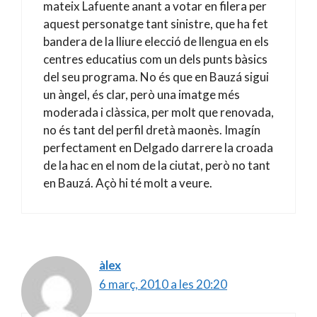
mateix Lafuente anant a votar en filera per
aquest personatge tant sinistre, que ha fet
bandera de la lliure elecció de llengua en els
centres educatius com un dels punts bàsics
del seu programa. No és que en Bauzá sigui
un àngel, és clar, però una imatge més
moderada i clàssica, per molt que renovada,
no és tant del perfil dretà maonès. Imagín
perfectament en Delgado darrere la croada
de la hac en el nom de la ciutat, però no tant
en Bauzá. Açò hi té molt a veure.
àlex
6 març, 2010 a les 20:20