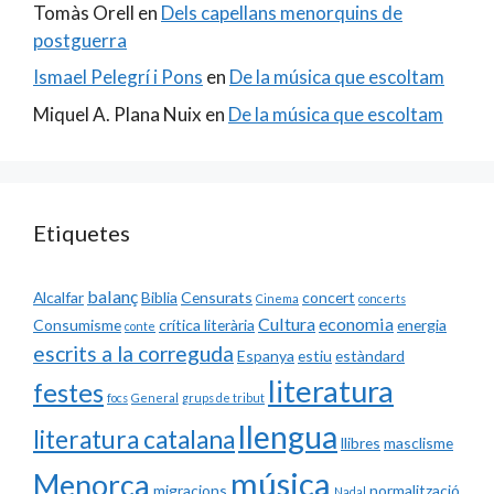
Tomàs Orell
en
Dels capellans menorquins de
postguerra
Ismael Pelegrí i Pons
en
De la música que escoltam
Miquel A. Plana Nuix
en
De la música que escoltam
Etiquetes
balanç
Alcalfar
Biblia
Censurats
concert
Cinema
concerts
Cultura
economia
Consumisme
crítica literària
energia
conte
escrits a la correguda
Espanya
estiu
estàndard
literatura
festes
focs
General
grups de tribut
llengua
literatura catalana
llibres
masclisme
música
Menorca
migracions
normalització
Nadal