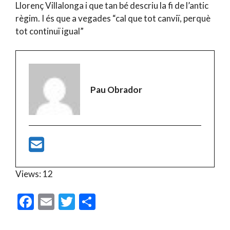
Llorenç Villalonga i que tan bé descriu la fi de l’antic
règim. I és que a vegades “cal que tot canviï, perquè
tot continuï igual”
Pau Obrador
Views: 12
F
E
T
C
ac
m
w
o