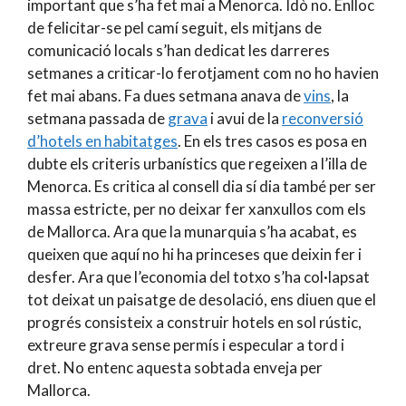
important que s’ha fet mai a Menorca. Idò no. Enlloc
de felicitar-se pel camí seguit, els mitjans de
comunicació locals s’han dedicat les darreres
setmanes a criticar-lo ferotjament com no ho havien
fet mai abans. Fa dues setmana anava de
vins
, la
setmana passada de
grava
i avui de la
reconversió
d’hotels en habitatges
. En els tres casos es posa en
dubte els criteris urbanístics que regeixen a l’illa de
Menorca. Es critica al consell dia sí dia també per ser
massa estricte, per no deixar fer xanxullos com els
de Mallorca. Ara que la munarquia s’ha acabat, es
queixen que aquí no hi ha princeses que deixin fer i
desfer. Ara que l’economia del totxo s’ha col·lapsat
tot deixat un paisatge de desolació, ens diuen que el
progrés consisteix a construir hotels en sol rústic,
extreure grava sense permís i especular a tord i
dret. No entenc aquesta sobtada enveja per
Mallorca.