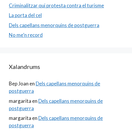
Criminalitzar qui protesta contra el turisme
La porta del cel
Dels capellans menorquins de postguerra
No me’n record
Xalandrums
Bep Joan
en
Dels capellans menorquins de
postguerra
margarita
en
Dels capellans menorquins de
postguerra
margarita
en
Dels capellans menorquins de
postguerra