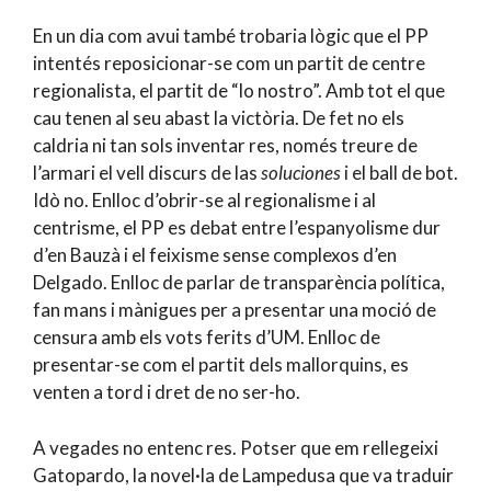
En un dia com avui també trobaria lògic que el PP
intentés reposicionar-se com un partit de centre
regionalista, el partit de “lo nostro”. Amb tot el que
cau tenen al seu abast la victòria. De fet no els
caldria ni tan sols inventar res, només treure de
l’armari el vell discurs de las
soluciones
i el ball de bot.
Idò no. Enlloc d’obrir-se al regionalisme i al
centrisme, el PP es debat entre l’espanyolisme dur
d’en Bauzà i el feixisme sense complexos d’en
Delgado. Enlloc de parlar de transparència política,
fan mans i mànigues per a presentar una moció de
censura amb els vots ferits d’UM. Enlloc de
presentar-se com el partit dels mallorquins, es
venten a tord i dret de no ser-ho.
A vegades no entenc res. Potser que em rellegeixi
Gatopardo, la novel·la de Lampedusa que va traduir