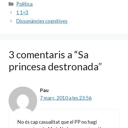
e
ai
itt
m
Categories
Política
b
l
er
p
1 1=3
o
ar
Dissonàncies cognitives
o
te
k
ix
3 comentaris a “Sa
princesa destronada”
Pau
7 març, 2010 a les 23:56
No és cap casualitat que el PP no hagi