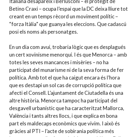
Italiana desapareix i Berlusconi – el protegit de
Betino Craxi – ocupa l’espai que la DC deixa lliure tot
creant en un temps rècord un moviment polític –
“forza Itàlia” que guanya les eleccions. Que cadascú
posi els noms als personatges.
En un dia com avui, trobaria lògic que es desplagués
un cert xovinisme menorquí. I és que Menorca – amb
totes les seves mancances i misèries – no ha
participat del munarisme ni de la seva forma de fer
política. Amb tot el que ha caigut encara és l’hora
que es destapi un sol cas de corrupció política que
afecti el Consell. L’ajuntament de Ciutadella és una
altre història. Menorca tampoc ha participat del
desgavell urbanístic que ha caracteritzat Mallorca,
València i tants altres llocs, i que explica en bona
part els maldecaps econòmics que vivim. I això és
gràcies al PTI – l’acte de sobirania política més