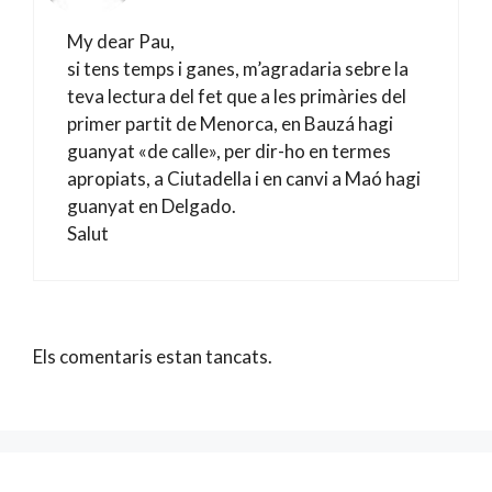
My dear Pau,
si tens temps i ganes, m’agradaria sebre la
teva lectura del fet que a les primàries del
primer partit de Menorca, en Bauzá hagi
guanyat «de calle», per dir-ho en termes
apropiats, a Ciutadella i en canvi a Maó hagi
guanyat en Delgado.
Salut
Els comentaris estan tancats.