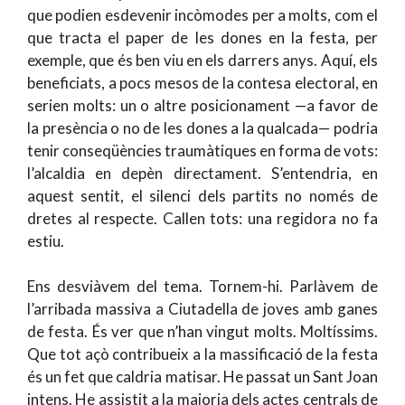
que podien esdevenir incòmodes per a molts, com el
que tracta el paper de les dones en la festa, per
exemple, que és ben viu en els darrers anys. Aquí, els
beneficiats, a pocs mesos de la contesa electoral, en
serien molts: un o altre posicionament —a favor de
la presència o no de les dones a la qualcada— podria
tenir conseqüències traumàtiques en forma de vots:
l’alcaldia en depèn directament. S’entendria, en
aquest sentit, el silenci dels partits no només de
dretes al respecte. Callen tots: una regidora no fa
estiu.
Ens desviàvem del tema. Tornem-hi. Parlàvem de
l’arribada massiva a Ciutadella de joves amb ganes
de festa. És ver que n’han vingut molts. Moltíssims.
Que tot açò contribueix a la massificació de la festa
és un fet que caldria matisar. He passat un Sant Joan
intens. He assistit a la majoria dels actes centrals de