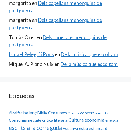
margarita
en
Dels capellans menorquins de
postguerra
margarita
en
Dels capellans menorquins de
postguerra
Tomàs Orell
en
Dels capellans menorquins de
postguerra
Ismael Pelegrí i Pons
en
De la música que escoltam
Miquel A. Plana Nuix
en
De la música que escoltam
Etiquetes
balanç
Alcalfar
Biblia
Censurats
concert
Cinema
concerts
Cultura
economia
Consumisme
crítica literària
energia
conte
escrits a la correguda
Espanya
estiu
estàndard