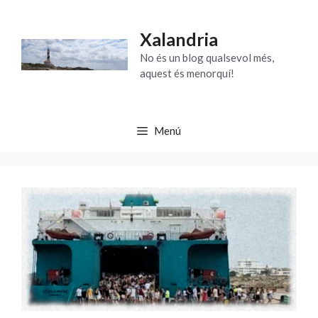
Vés
al
Xalandria
contingut
No és un blog qualsevol més,
aquest és menorquí!
Menú