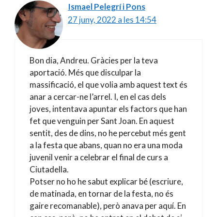
Ismael Pelegrí i Pons
27 juny, 2022 a les 14:54
Bon dia, Andreu. Gràcies per la teva
aportació. Més que disculpar la
massificació, el que volia amb aquest text és
anar a cercar-ne l’arrel. I, en el cas dels
joves, intentava apuntar els factors que han
fet que venguin per Sant Joan. En aquest
sentit, des de dins, no he percebut més gent
a la festa que abans, quan no era una moda
juvenil venir a celebrar el final de curs a
Ciutadella.
Potser no ho he sabut explicar bé (escriure,
de matinada, en tornar de la festa, no és
gaire recomanable), però anava per aquí. En