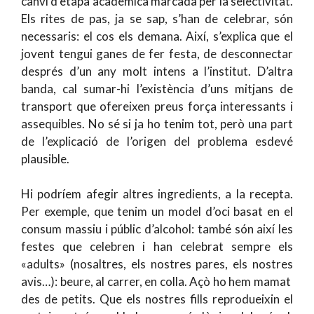
canvi d’etapa acadèmica marcada per la selectivitat.
Els rites de pas, ja se sap, s’han de celebrar, són
necessaris: el cos els demana. Així, s’explica que el
jovent tengui ganes de fer festa, de desconnectar
després d’un any molt intens a l’institut. D’altra
banda, cal sumar-hi l’existència d’uns mitjans de
transport que ofereixen preus força interessants i
assequibles. No sé si ja ho tenim tot, però una part
de l’explicació de l’origen del problema esdevé
plausible.
Hi podríem afegir altres ingredients, a la recepta.
Per exemple, que tenim un model d’oci basat en el
consum massiu i públic d’alcohol: també són així les
festes que celebren i han celebrat sempre els
«adults» (nosaltres, els nostres pares, els nostres
avis…): beure, al carrer, en colla. Açò ho hem mamat
des de petits. Que els nostres fills reprodueixin el