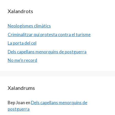
Xalandrots
Neologismes climàtics
Criminalitzar qui protesta contra el turisme
La porta del cel
Dels capellans menorquins de postguerra
No me’n record
Xalandrums
Bep Joan
en
Dels capellans menorquins de
postguerra