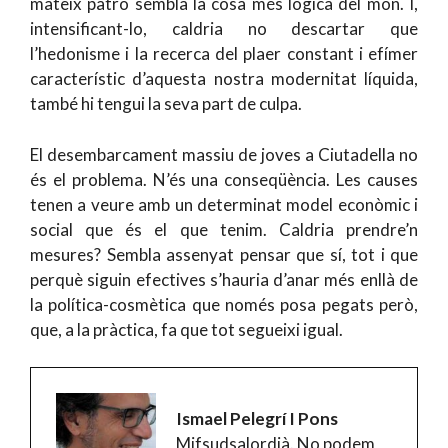
mateix patró sembla la cosa més lògica del món. I,
intensificant-lo, caldria no descartar que
l’hedonisme i la recerca del plaer constant i efímer
característic d’aquesta nostra modernitat líquida,
també hi tengui la seva part de culpa.
El desembarcament massiu de joves a Ciutadella no
és el problema. N’és una conseqüència. Les causes
tenen a veure amb un determinat model econòmic i
social que és el que tenim. Caldria prendre’n
mesures? Sembla assenyat pensar que sí, tot i que
perquè siguin efectives s’hauria d’anar més enllà de
la política-cosmètica que només posa pegats però,
que, a la pràctica, fa que tot segueixi igual.
Ismael Pelegrí I Pons
Mifsudsalordià. No podem