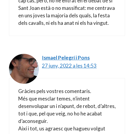
cap cas, però, no he entrat en el debat de si
Sant Joan està o no massificat: me centrava
en uns joves la majoria dels quals, la festa
dels cavalls, ni els ha anat ni els ha vingut.
Ismael Pelegrí i Pons
27 juny, 2022 a les 14:53
Gràcies pels vostres comentaris.
Més que mesclar temes, n’intent
desenvolupar un i n’apunt, de rebot, d’altres,
tot i que, pel que veig, no ho he acabat
d’aconseguir.
Així i tot, us agraesc que hagueu volgut