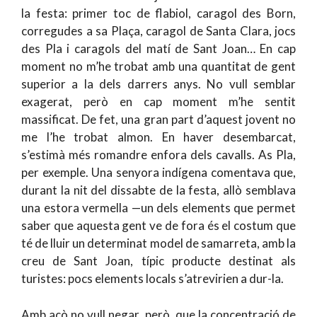
la festa: primer toc de flabiol, caragol des Born,
corregudes a sa Plaça, caragol de Santa Clara, jocs
des Pla i caragols del matí de Sant Joan… En cap
moment no m’he trobat amb una quantitat de gent
superior a la dels darrers anys. No vull semblar
exagerat, però en cap moment m’he sentit
massificat. De fet, una gran part d’aquest jovent no
me l’he trobat almon. En haver desembarcat,
s’estimà més romandre enfora dels cavalls. As Pla,
per exemple. Una senyora indígena comentava que,
durant la nit del dissabte de la festa, allò semblava
una estora vermella —un dels elements que permet
saber que aquesta gent ve de fora és el costum que
té de lluir un determinat model de samarreta, amb la
creu de Sant Joan, típic producte destinat als
turistes: pocs elements locals s’atrevirien a dur-la.
Amb açò no vull negar, però, que la concentració de