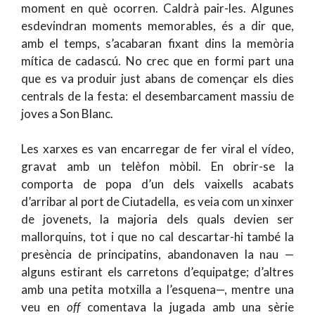
moment en què ocorren. Caldrà pair-les. Algunes
esdevindran moments memorables, és a dir que,
amb el temps, s’acabaran fixant dins la memòria
mítica de cadascú. No crec que en formi part una
que es va produir just abans de començar els dies
centrals de la festa: el desembarcament massiu de
joves a Son Blanc.
Les xarxes es van encarregar de fer viral el vídeo,
gravat amb un telèfon mòbil. En obrir-se la
comporta de popa d’un dels vaixells acabats
d’arribar al port de Ciutadella, es veia com un xinxer
de jovenets, la majoria dels quals devien ser
mallorquins, tot i que no cal descartar-hi també la
presència de principatins, abandonaven la nau —
alguns estirant els carretons d’equipatge; d’altres
amb una petita motxilla a l’esquena—, mentre una
veu en
off
comentava la jugada amb una sèrie