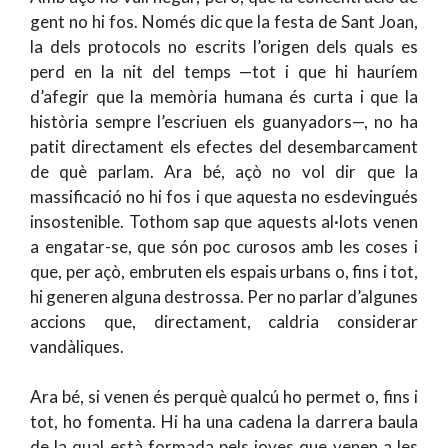
gent no hi fos. Només dic que la festa de Sant Joan,
la dels protocols no escrits l’origen dels quals es
perd en la nit del temps —tot i que hi hauríem
d’afegir que la memòria humana és curta i que la
història sempre l’escriuen els guanyadors—, no ha
patit directament els efectes del desembarcament
de què parlam. Ara bé, açò no vol dir que la
massificació no hi fos i que aquesta no esdevingués
insostenible. Tothom sap que aquests al·lots venen
a engatar-se, que són poc curosos amb les coses i
que, per açò, embruten els espais urbans o, fins i tot,
hi generen alguna destrossa. Per no parlar d’algunes
accions que, directament, caldria considerar
vandàliques.
Ara bé, si venen és perquè qualcú ho permet o, fins i
tot, ho fomenta. Hi ha una cadena la darrera baula
de la qual està formada pels joves que venen a les