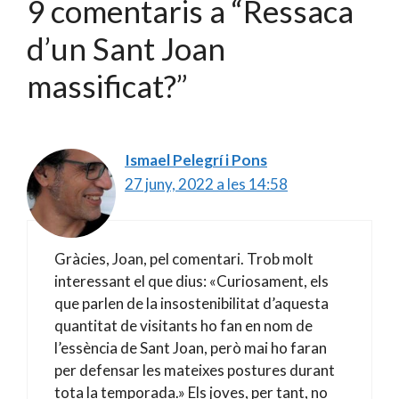
9 comentaris a “Ressaca
d’un Sant Joan
massificat?”
Ismael Pelegrí i Pons
27 juny, 2022 a les 14:58
Gràcies, Joan, pel comentari. Trob molt
interessant el que dius: «Curiosament, els
que parlen de la insostenibilitat d’aquesta
quantitat de visitants ho fan en nom de
l’essència de Sant Joan, però mai ho faran
per defensar les mateixes postures durant
tota la temporada.» Els joves, per tant, no