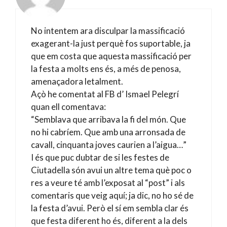
No intentem ara disculpar la massificació
exagerant-la just perquè fos suportable, ja
que em costa que aquesta massificació per
la festa a molts ens és, a més de penosa,
amenaçadora letalment.
Açò he comentat al FB d’ Ismael Pelegrí
quan ell comentava:
“Semblava que arribava la fi del món. Que
no hi cabríem. Que amb una arronsada de
cavall, cinquanta joves caurien a l’aigua…”
I és que puc dubtar de si les festes de
Ciutadella són avui un altre tema què poc o
res a veure té amb l’exposat al “post” i als
comentaris que veig aquí; ja dic, no ho sé de
la festa d’avui. Però el sí em sembla clar és
que festa diferent ho és, diferent a la dels