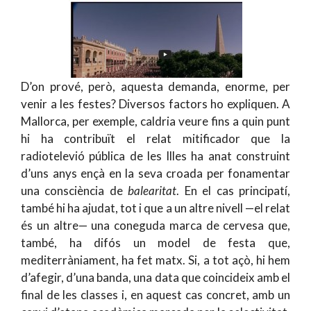
D’on prové, però, aquesta demanda, enorme, per
venir a les festes? Diversos factors ho expliquen. A
Mallorca, per exemple, caldria veure fins a quin punt
hi ha contribuït el relat mitificador que la
radiotelevió pública de les Illes ha anat construint
d’uns anys ençà en la seva croada per fonamentar
una consciència de
balearitat
. En el cas principatí,
també hi ha ajudat, tot i que a un altre nivell —el relat
és un altre— una coneguda marca de cervesa que,
també, ha difós un model de festa que,
mediterràniament, ha fet matx. Si, a tot açò, hi hem
d’afegir, d’una banda, una data que coincideix amb el
final de les classes i, en aquest cas concret, amb un