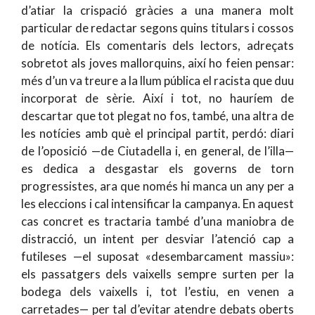
d’atiar la crispació gràcies a una manera molt
particular de redactar segons quins titulars i cossos
de notícia. Els comentaris dels lectors, adreçats
sobretot als joves mallorquins, així ho feien pensar:
més d’un va treure a la llum pública el racista que duu
incorporat de sèrie. Així i tot, no hauríem de
descartar que tot plegat no fos, també, una altra de
les notícies amb què el principal partit, perdó: diari
de l’oposició —de Ciutadella i, en general, de l’illa—
es dedica a desgastar els governs de torn
progressistes, ara que només hi manca un any per a
les eleccions i cal intensificar la campanya. En aquest
cas concret es tractaria també d’una maniobra de
distracció, un intent per desviar l’atenció cap a
futileses —el suposat «desembarcament massiu»:
els passatgers dels vaixells sempre surten per la
bodega dels vaixells i, tot l’estiu, en venen a
carretades— per tal d’evitar atendre debats oberts