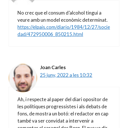
No crec que el consum d’alcohol tingui a
veure amb un model econòmic determinat.
https://elpais.com/diario/1984/12/27/socie
dad/472950006_850215.html
Joan Carles
25 juny, 2022 a les 10:32
Ah, i respecte al paper del diari opositor de
les polítiques progressistes i als debats de
fons, de mostra un botó: el redactor en cap
també va ser convidat a intervenir a
comentar el caragol des Born. El que va dir