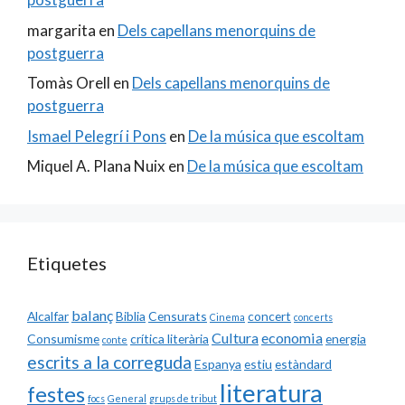
margarita
en
Dels capellans menorquins de
postguerra
Tomàs Orell
en
Dels capellans menorquins de
postguerra
Ismael Pelegrí i Pons
en
De la música que escoltam
Miquel A. Plana Nuix
en
De la música que escoltam
Etiquetes
balanç
Alcalfar
Biblia
Censurats
concert
Cinema
concerts
Cultura
economia
Consumisme
crítica literària
energia
conte
escrits a la correguda
Espanya
estiu
estàndard
literatura
festes
focs
General
grups de tribut