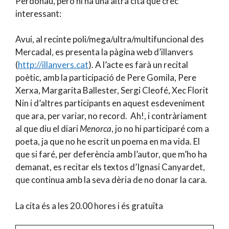
Perdonau, però hi ha una altra cita que crec
interessant:
Avui, al recinte poli/mega/ultra/multifuncional des
Mercadal, es presenta la pàgina web d’illanvers
(
http://illanvers.cat
). A l’acte es farà un recital
poètic, amb la participació de Pere Gomila, Pere
Xerxa, Margarita Ballester, Sergi Cleofé, Xec Florit
Nin i d’altres participants en aquest esdeveniment
que ara, per variar, no record. Ah!, i contràriament
al que diu el diari
Menorca
, jo no hi participaré com a
poeta, ja que no he escrit un poema en ma vida. El
que si faré, per deferència amb l’autor, que m’ho ha
demanat, es recitar els textos d’Ignasi Canyardet,
que continua amb la seva dèria de no donar la cara.
La cita és a les 20.00 hores i és gratuïta