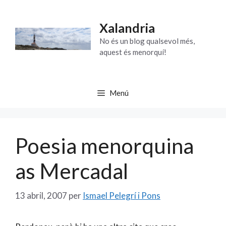
Vés
al
Xalandria
contingut
No és un blog qualsevol més,
aquest és menorquí!
Menú
Poesia menorquina
as Mercadal
13 abril, 2007
per
Ismael Pelegrí i Pons