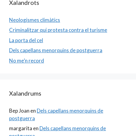
Xalandrots
Neologismes climàtics
Criminalitzar qui protesta contra el turisme
La porta del cel
Dels capellans menorquins de postguerra
No me’n record
Xalandrums
Bep Joan
en
Dels capellans menorquins de
postguerra
margarita
en
Dels capellans menorquins de
postguerra