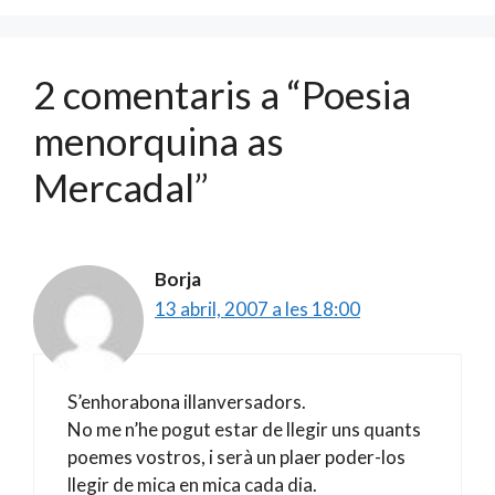
k
ix
2 comentaris a “Poesia
menorquina as
Mercadal”
Borja
13 abril, 2007 a les 18:00
S’enhorabona illanversadors.
No me n’he pogut estar de llegir uns quants
poemes vostros, i serà un plaer poder-los
llegir de mica en mica cada dia.