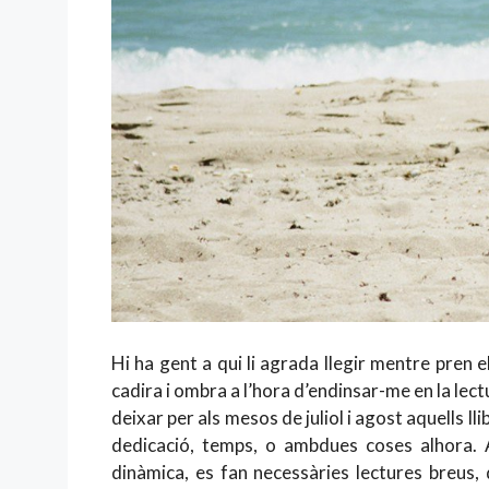
Hi ha gent a qui li agrada llegir mentre pren e
cadira i ombra a l’hora d’endinsar-me en la lect
deixar per als mesos de juliol i agost aquells ll
dedicació, temps, o ambdues coses alhora. 
dinàmica, es fan necessàries lectures breus,