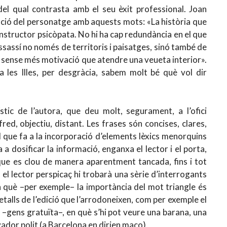
 del qual contrasta amb el seu èxit professional. Joan
tació del personatge amb aquests mots: «La història que
onstructor psicòpata. No hi ha cap redundància en el que
ssassí no només de territoris i paisatges, sinó també de
da sense més motivació que atendre una veueta interior».
 a les Illes, per desgràcia, sabem molt bé què vol dir
ístic de l’autora, que deu molt, segurament, a l’ofici
red, objectiu, distant. Les frases són concises, clares,
el que fa a la incorporació d’elements lèxics menorquins
da a dosificar la informació, enganxa el lector i el porta,
 que es clou de manera aparentment tancada, fins i tot
 el lector perspicaç hi trobarà una sèrie d’interrogants
 en què –per exemple– la importància del mot triangle és
alls de l’edició que l’arrodoneixen, com per exemple el
 –gens gratuïta–, en què s’hi pot veure una barana, una
yador polit (a Barcelona en dirien maco).