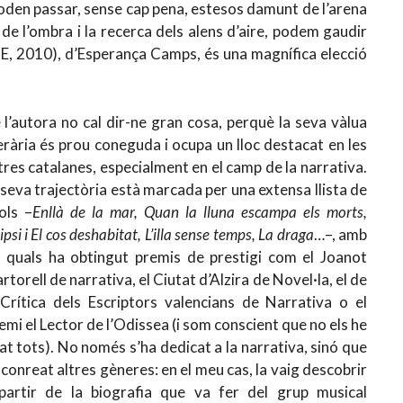
poden passar, sense cap pena, estesos damunt de l’arena
s de l’ombra i la recerca dels alens d’aire, podem gaudir
ME, 2010), d’Esperança Camps, és una magnífica elecció
 l’autora no cal dir-ne gran cosa, perquè la seva vàlua
terària és prou coneguda i ocupa un lloc destacat en les
etres catalanes, especialment en el camp de la narrativa.
 seva trajectòria està marcada per una extensa llista de
tols –
Enllà de la mar, Quan la lluna escampa els morts,
ipsi i El cos deshabitat, L’illa sense temps, La draga
…–, amb
s quals ha obtingut premis de prestigi com el Joanot
rtorell de narrativa, el Ciutat d’Alzira de Novel·la, el de
 Crítica dels Escriptors valencians de Narrativa o el
emi el Lector de l’Odissea (i som conscient que no els he
tat tots). No només s’ha dedicat a la narrativa, sinó que
 conreat altres gèneres: en el meu cas, la vaig descobrir
partir de la biografia que va fer del grup musical