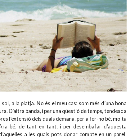
l sol, a la platja. No és el meu cas: som més d’una bona
ura. D’altra banda, i per una qüestió de temps, tendesc a
ibres l’extensió dels quals demana, per a fer-ho bé, molta
Ara bé, de tant en tant, i per desembafar d’aquesta
 d’aquelles a les quals pots donar compte en un parell