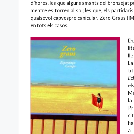
d’hores, les que alguns amants del bronzejat 
mentre es torren al sol; les que, els partidari
qualsevol capvespre canicular. Zero Graus (I
en tots els casos.
De
li
ll
La
tí
Ecl
el
Ma
la
Pr
ci
ha
a 