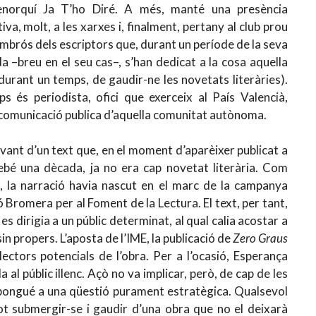
norquí Ja T’ho Diré. A més, manté una presència
tiva, molt, a les xarxes i, finalment, pertany al club prou
mbrós dels escriptors que, durant un període de la seva
da –breu en el seu cas–, s’han dedicat a la cosa aquella
 durant un temps, de gaudir-ne les novetats literàries).
és periodista, ofici que exerceix al País Valencià,
 comunicació publica d’aquella comunitat autònoma.
vant d’un text que, en el moment d’aparèixer publicat a
irebé una dècada, ja no era cap novetat literària. Com
és, la narració havia nascut en el marc de la campanya
 Bromera per al Foment de la Lectura. El text, per tant,
s dirigia a un públic determinat, al qual calia acostar a
sin propers. L’aposta de l’IME, la publicació de
Zero Graus
ctors potencials de l’obra. Per a l’ocasió, Esperança
 al públic illenc. Açò no va implicar, però, de cap de les
pongué a una qüestió purament estratègica. Qualsevol
à, pot submergir-se i gaudir d’una obra que no el deixarà