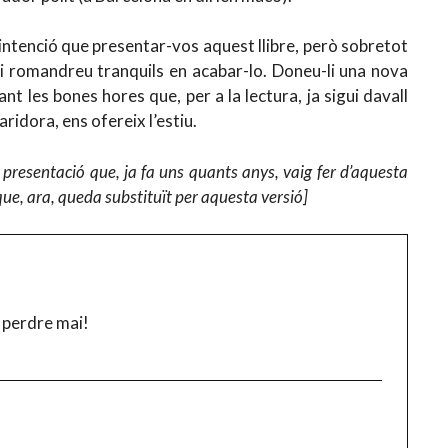
a intenció que presentar-vos aquest llibre, però sobretot
 Ni romandreu tranquils en acabar-lo. Doneu-li una nova
nt les bones hores que, per a la lectura, ja sigui davall
idora, ens ofereix l’estiu.
 presentació que, ja fa uns quants anys, vaig fer d’aquesta
que, ara, queda substituït per aquesta versió]
 perdre mai!