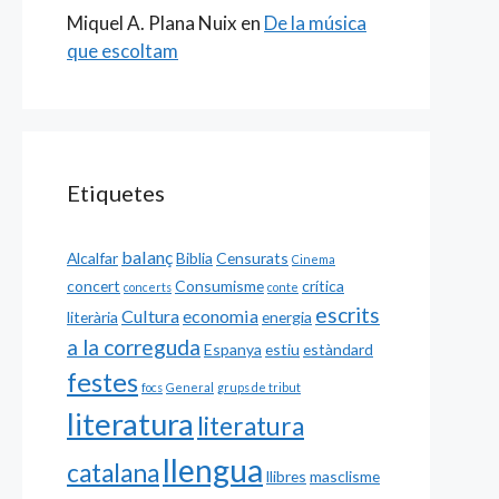
Miquel A. Plana Nuix
en
De la música
que escoltam
Etiquetes
balanç
Alcalfar
Biblia
Censurats
Cinema
concert
Consumisme
crítica
concerts
conte
escrits
Cultura
economia
literària
energia
a la correguda
Espanya
estiu
estàndard
festes
focs
General
grups de tribut
literatura
literatura
llengua
catalana
llibres
masclisme