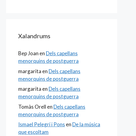
Xalandrums
Bep Joan
en
Dels capellans
menorquins de postguerra
margarita
en
Dels capellans
menorquins de postguerra
margarita
en
Dels capellans
menorquins de postguerra
Tomàs Orell
en
Dels capellans
menorquins de postguerra
Ismael Pelegrí i Pons
en
De la música
que escoltam