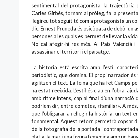
sentimental del protagonista, la trajectòria
Carles Girbés, tornam al pròleg, fa la presen
llegireu tot seguit té com a protagonista un c
dic: Ernest Pruneda és psicòpata de debò, un a
persones a les quals es permet de llevar la vi
No cal afegir-hi res més. Al País Valencià i
assassinar el territori i el paisatge.
La història està escrita amb l’estil caracter
periodístic, que domina. El propi narrador és f
agilitzen el text. La feina que ha fet Camps p
ha estat reeixida. L’estil és clau en l’obra: aju
amb ritme intens, cap al final d’una narració
podríem dir, entre cometes, «familiar». A més,
que l’obligaran a rellegir la història, un text
fonamental. Aquest retorn permetrà copsar det
de la fotografia de la portada i contraportada
platja, la mar i una figura femenina amb un ban