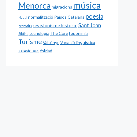
música
Menorca
migracions
poesia
normalització
Països Catalans
Nadal
Sant Joan
revisionisme històric
propòsits
tecnologia
The Cure
toponímia
Sibil·la
Turisme
Valtònyc
Variació lingüística
ésMaó
Xalandriisme