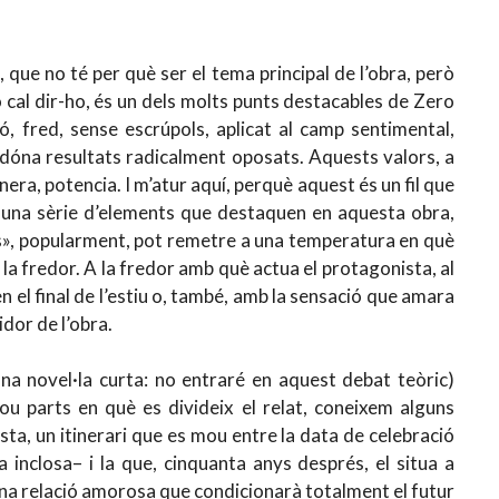
 que no té per què ser el tema principal de l’obra, però
no cal dir-ho, és un dels molts punts destacables de Zero
 fred, sense escrúpols, aplicat al camp sentimental,
a, dóna resultats radicalment oposats. Aquests valors, a
nera, potencia. I m’atur aquí, perquè aquest és un fil que
ta una sèrie d’elements que destaquen en aquesta obra,
us», popularment, pot remetre a una temperatura en què
a la fredor. A la fredor amb què actua el protagonista, al
el final de l’estiu o, també, amb la sensació que amara
idor de l’obra.
una novel·la curta: no entraré en aquest debat teòric)
u parts en què es divideix el relat, coneixem alguns
sta, un itinerari que es mou entre la data de celebració
 inclosa– i la que, cinquanta anys després, el situa a
a una relació amorosa que condicionarà totalment el futur