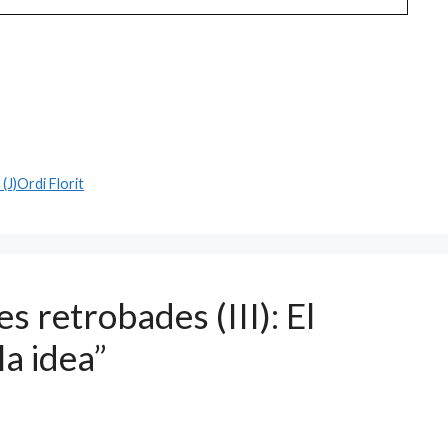
(J)Ordi Florit
s retrobades (III): El
la idea”