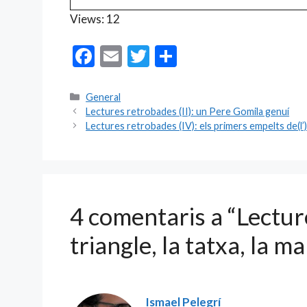
Views: 12
F
E
T
C
ac
m
w
o
e
ai
itt
m
Categories
General
Lectures retrobades (II): un Pere Gomila genuí
b
l
er
p
Lectures retrobades (IV): els primers empelts de(l’) 
o
ar
o
te
k
ix
4 comentaris a “Lecture
triangle, la tatxa, la ma
Ismael Pelegrí