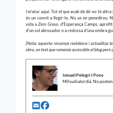
I m’atur aquí. Tot el que acab de dir no té altr
és un convit a llegir-lo. No us en penedireu.
vida a
Zero Graus
, d’Esperança Camps, aprofita
d’un sol abrusador o a redossa d’una ombra guar
[Nota: aquesta ressenya reelabora i actualitza la
obra, un text que romania accessible al blog però 
Ismael Pelegrí I Pons
Mifsudsalordià. No podem