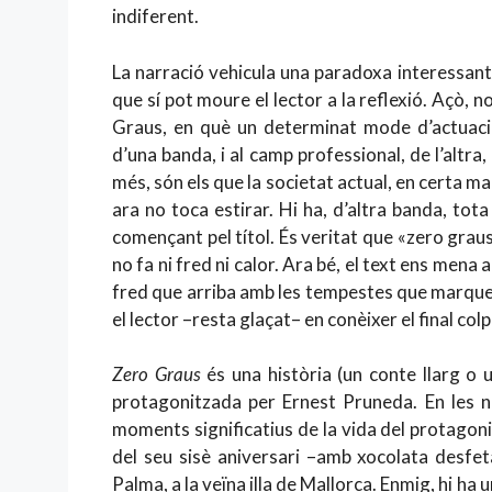
indiferent.
La narració vehicula una paradoxa interessant,
que sí pot moure el lector a la reflexió. Açò, 
Graus, en què un determinat mode d’actuació,
d’una banda, i al camp professional, de l’altr
més, són els que la societat actual, en certa ma
ara no toca estirar. Hi ha, d’altra banda, to
començant pel títol. És veritat que «zero gra
no fa ni fred ni calor. Ara bé, el text ens mena 
fred que arriba amb les tempestes que marquen 
el lector –resta glaçat– en conèixer el final colp
Zero Graus
és una història (un conte llarg o 
protagonitzada per Ernest Pruneda. En les no
moments significatius de la vida del protagoni
del seu sisè aniversari –amb xocolata desfeta
Palma, a la veïna illa de Mallorca. Enmig, hi h