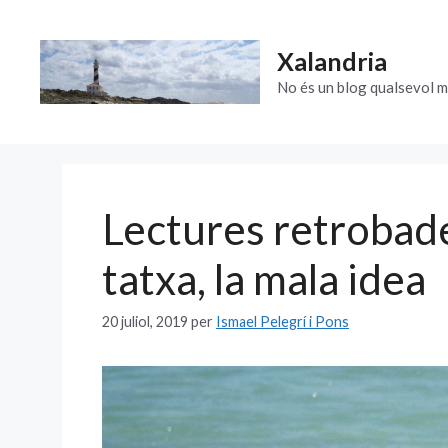
Vés
al
Xalandria
contingut
No és un blog qualsevol m
Lectures retrobades 
tatxa, la mala idea
20 juliol, 2019
per
Ismael Pelegrí i Pons