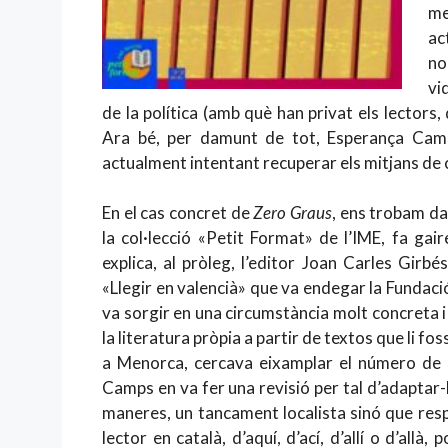
me
ac
no
vi
de la política (amb què han privat els lectors,
Ara bé, per damunt de tot, Esperança Camps 
actualment intentant recuperar els mitjans de
En el cas concret de
Zero Graus
, ens trobam da
la col·lecció «Petit Format» de l’IME, fa ga
explica, al pròleg, l’editor Joan Carles Girb
«Llegir en valencià» que va endegar la Fundació
va sorgir en una circumstància molt concreta i e
la literatura pròpia a partir de textos que li fos
a Menorca, cercava eixamplar el número de le
Camps en va fer una revisió per tal d’adaptar-la
maneres, un tancament localista sinó que res
lector en català, d’aquí, d’ací, d’allí o d’all