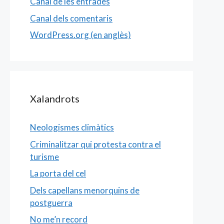
Canal de les entrades
Canal dels comentaris
WordPress.org (en anglès)
Xalandrots
Neologismes climàtics
Criminalitzar qui protesta contra el
turisme
La porta del cel
Dels capellans menorquins de
postguerra
No me’n record