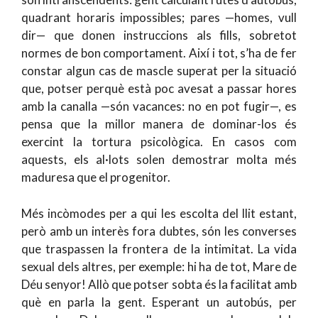
quadrant horaris impossibles; pares —homes, vull
dir— que donen instruccions als fills, sobretot
normes de bon comportament. Així i tot, s’ha de fer
constar algun cas de mascle superat per la situació
que, potser perquè està poc avesat a passar hores
amb la canalla —són vacances: no en pot fugir—, es
pensa que la millor manera de dominar-los és
exercint la tortura psicològica. En casos com
aquests, els al·lots solen demostrar molta més
maduresa que el progenitor.
Més incòmodes per a qui les escolta del llit estant,
però amb un interès fora dubtes, són les converses
que traspassen la frontera de la intimitat. La vida
sexual dels altres, per exemple: hi ha de tot, Mare de
Déu senyor! Allò que potser sobta és la facilitat amb
què en parla la gent. Esperant un autobús, per