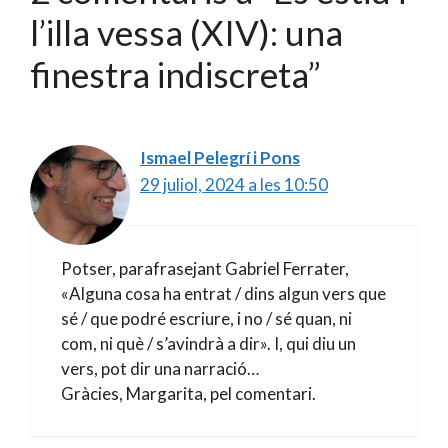
l’illa vessa (XIV): una
finestra indiscreta”
Ismael Pelegrí i Pons
29 juliol, 2024 a les 10:50
Potser, parafrasejant Gabriel Ferrater,
«Alguna cosa ha entrat / dins algun vers que
sé / que podré escriure, i no / sé quan, ni
com, ni què / s’avindrà a dir». I, qui diu un
vers, pot dir una narració…
Gràcies, Margarita, pel comentari.