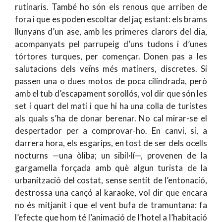
rutinaris. També ho són els renous que arriben de
fora i que es poden escoltar del jaç estant: els brams
llunyans d’un ase, amb les primeres clarors del dia,
acompanyats pel parrupeig d’uns tudons i d’unes
tórtores turques, per començar. Donen pas a les
salutacions dels veïns més matiners, discretes. Si
passen una o dues motos de poca cilindrada, però
amb el tub d’escapament sorollós, vol dir que són les
set i quart del matí i que hi ha una colla de turistes
als quals s’ha de donar berenar. No cal mirar-se el
despertador per a comprovar-ho. En canvi, si, a
darrera hora, els esgarips, en tost de ser dels ocells
nocturns —una òliba; un sibil·lí—, provenen de la
gargamella forçada amb què algun turista de la
urbanització del costat, sense sentit de l’entonació,
destrossa una cançó al karaoke, vol dir que encara
no és mitjanit i que el vent bufa de tramuntana: fa
l’efecte que hom té l’animació de l’hotel a l’habitació