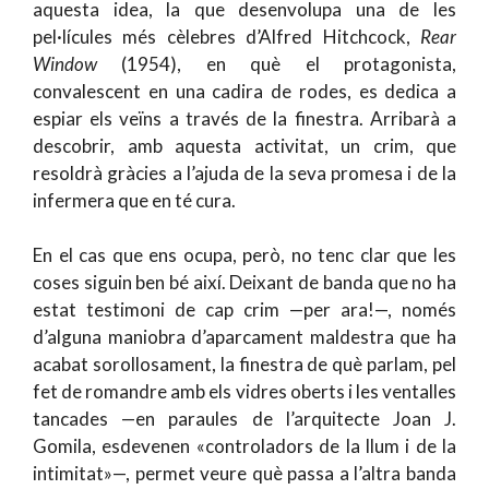
aquesta idea, la que desenvolupa una de les
pel·lícules més cèlebres d’Alfred Hitchcock,
Rear
Window
(1954), en què el protagonista,
convalescent en una cadira de rodes, es dedica a
espiar els veïns a través de la finestra. Arribarà a
descobrir, amb aquesta activitat, un crim, que
resoldrà gràcies a l’ajuda de la seva promesa i de la
infermera que en té cura.
En el cas que ens ocupa, però, no tenc clar que les
coses siguin ben bé així. Deixant de banda que no ha
estat testimoni de cap crim —per ara!—, només
d’alguna maniobra d’aparcament maldestra que ha
acabat sorollosament, la finestra de què parlam, pel
fet de romandre amb els vidres oberts i les ventalles
tancades —en paraules de l’arquitecte Joan J.
Gomila, esdevenen «controladors de la llum i de la
intimitat»—, permet veure què passa a l’altra banda