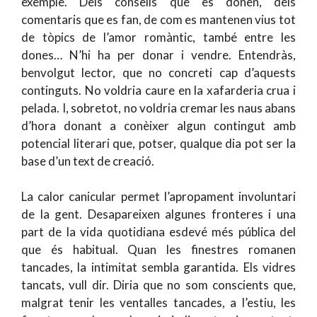
exemple. Dels consells que es donen, dels
comentaris que es fan, de com es mantenen vius tot
de tòpics de l’amor romàntic, també entre les
dones… N’hi ha per donar i vendre. Entendràs,
benvolgut lector, que no concreti cap d’aquests
continguts. No voldria caure en la xafarderia crua i
pelada. I, sobretot, no voldria cremar les naus abans
d’hora donant a conèixer algun contingut amb
potencial literari que, potser, qualque dia pot ser la
base d’un text de creació.
La calor canicular permet l’apropament involuntari
de la gent. Desapareixen algunes fronteres i una
part de la vida quotidiana esdevé més pública del
que és habitual. Quan les finestres romanen
tancades, la intimitat sembla garantida. Els vidres
tancats, vull dir. Diria que no som conscients que,
malgrat tenir les ventalles tancades, a l’estiu, les