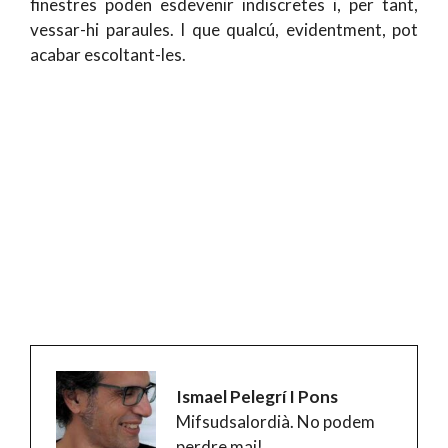
finestres poden esdevenir indiscretes i, per tant,
vessar-hi paraules. I que qualcú, evidentment, pot
acabar escoltant-les.
Ismael Pelegrí I Pons
Mifsudsalordià. No podem
perdre mai!