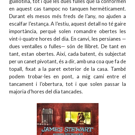
guillotina, tot i que les dues fulles que la conformen
en aquest cas tampoc no tanquen hermèticament.
Durant els mesos més freds de l’any, no ajuden a
escalfar l’estança. A l’estiu, aquest detall no té gaire
importància, perquè solen romandre obertes les
vint-i-quatre hores del dia. En canvi, les persianes —
dues ventalles o fulles— són de llibret. De tant en
tant, estan obertes. Així, cada batent, és subjectat
per un canet pivotant, és a dir, amb una coa que fa de
topall, fixat a la paret exterior de la casa. També
podem trobar-les en pont, a mig camí entre el
tancament i l’obertura, tot i que solen passar la
majoria d’hores del dia tancades.