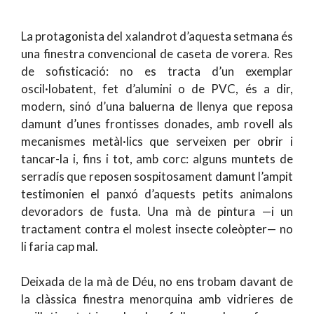
La protagonista del xalandrot d’aquesta setmana és
una finestra convencional de caseta de vorera. Res
de sofisticació: no es tracta d’un exemplar
oscil·lobatent, fet d’alumini o de PVC, és a dir,
modern, sinó d’una baluerna de llenya que reposa
damunt d’unes frontisses donades, amb rovell als
mecanismes metàl·lics que serveixen per obrir i
tancar-la i, fins i tot, amb corc: alguns muntets de
serradís que reposen sospitosament damunt l’ampit
testimonien el panxó d’aquests petits animalons
devoradors de fusta. Una mà de pintura —i un
tractament contra el molest insecte coleòpter— no
li faria cap mal.
Deixada de la mà de Déu, no ens trobam davant de
la clàssica finestra menorquina amb vidrieres de