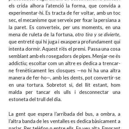
els crida alhora l’atenció la forma, que convida a
experimentar-hi. Es tracta de fer voltar, amb un toc
sec, el mecanisme que serveix per fixar la persiana a
la paret. Es converteix, per uns moments, en una
mena de ruleta de la fortuna,
otro tira y se divierte
,
que entreté qui hi juga i exaspera profundament qui
intenta dormir. Aquest n’és el premi. Passa una cosa
semblant amb els rosegadors de pipes. Menjar-ne és
addictiu; escoltar com un altre es dedica a trencar-
ne frenèticament les closques —no hi ha una altra
manera de fer-ho—, amb les dents, pot convertir-se
en una tortura. Sobretot si, del llit estant, hom
malda per tancar els ulls i desconnectar una
estoneta del trull del dia.
La gent que espera l’arribada del bus, a ombra, a
l’altra banda de les ventalles es dedica bàsicament a
parlar. Per telèfon o entre ells. En veu alta. Emprant