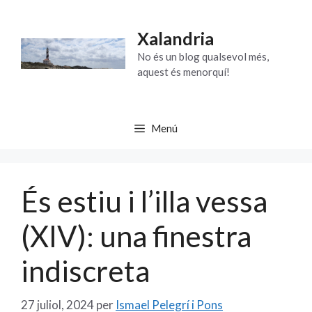
Vés
al
Xalandria
contingut
No és un blog qualsevol més,
aquest és menorquí!
Menú
És estiu i l’illa vessa
(XIV): una finestra
indiscreta
27 juliol, 2024
per
Ismael Pelegrí i Pons