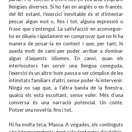
llengües diverses. Si ho fan en anglès o en francès,
del llit estant, l’exercici inevitable és el d’intentar
pescar algun mot o, fins i tot, alguna expressió o
frase que s’entengui. La satisfacció en aconseguir-
ho es dilueix ràpidament en comprovar que no hi ha
manera de posar-la en context i que, per tant, hi
queda molt de camí per poder arribar a dominar
algun d’aquests idiomes. En canvi, quan els
interlocutors fan servir una llengua coneguda,
l’exercici és un altre: hom passa a ser còmplice de les
intimitats familiars d’altri, sense poder-hi intervenir.
Ningú no sap que, a l’altra banda de la finestra,
qualcú els està escoltant, sense voler. Més d’una
conversa és una narració potencial. Un conte.
Potser una novel·la, fins i tot.
Hi ha molta teca. Massa. A vegades, els continguts
són intranscendents: gent calculant rutes d’autobús,