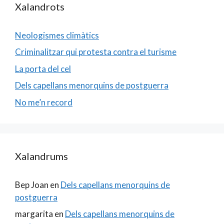
Xalandrots
Neologismes climàtics
Criminalitzar qui protesta contra el turisme
La porta del cel
Dels capellans menorquins de postguerra
No me’n record
Xalandrums
Bep Joan
en
Dels capellans menorquins de
postguerra
margarita
en
Dels capellans menorquins de