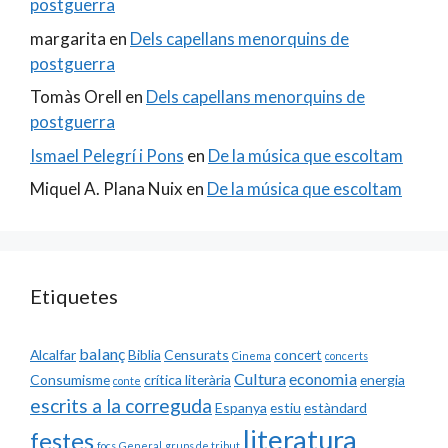
postguerra
margarita
en
Dels capellans menorquins de
postguerra
Tomàs Orell
en
Dels capellans menorquins de
postguerra
Ismael Pelegrí i Pons
en
De la música que escoltam
Miquel A. Plana Nuix
en
De la música que escoltam
Etiquetes
balanç
Alcalfar
Biblia
Censurats
concert
Cinema
concerts
Cultura
economia
Consumisme
crítica literària
energia
conte
escrits a la correguda
Espanya
estiu
estàndard
literatura
festes
focs
General
grups de tribut