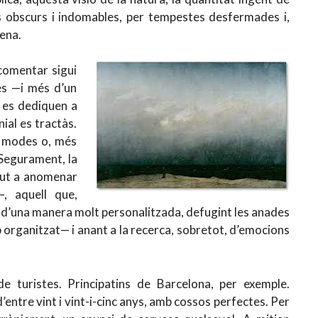
s obscurs i indomables, per tempestes desfermades i,
lena.
comentar sigui
es —i més d’un
, es dediquen a
ial es tractàs.
s modes o, més
. Segurament, la
gut a anomenar
, aquell que,
s d’una manera molt personalitzada, defugint les anades
p organitzat— i anant a la recerca, sobretot, d’emocions
e turistes. Principatins de Barcelona, per exemple.
entre vint i vint-i-cinc anys, amb cossos perfectes. Per