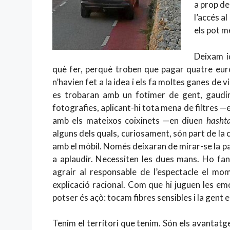
a prop de
l’accés a
els pot me
Deixam i
què fer, perquè troben que pagar quatre euros
n’havien fet a la idea i els fa moltes ganes de vi
es trobaran amb un fotimer de gent, gaudint
fotografies, aplicant-hi tota mena de filtres —
amb els mateixos coixinets —en diuen
hasht
alguns dels quals, curiosament, són part de la co
amb el mòbil. Només deixaran de mirar-se la pa
a aplaudir. Necessiten les dues mans. Ho fan
agrair al responsable de l’espectacle el mo
explicació racional. Com que hi juguen les em
potser és açò: tocam fibres sensibles i la gent 
Tenim el territori que tenim. Són els avantatg