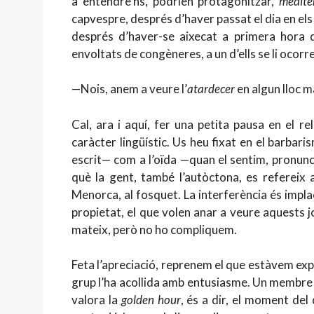
a entendre’ns, podrien protagonitzar,
medite
capvespre, després d’haver passat el dia en e
després d’haver-se aixecat a primera hora de
envoltats de congèneres, a un d’ells se li ocorre 
—Nois, anem a veure l’
atardecer
en algun lloc ma
Cal, ara i aquí, fer una petita pausa en el r
caràcter lingüístic. Us heu fixat en el barbar
escrit— com a l’oïda —quan el sentim, pronun
què la gent, també l’autòctona, es refereix 
Menorca, al fosquet. La interferència és impla
propietat, el que volen anar a veure aquests j
mateix, però no ho compliquem.
Feta l’apreciació, reprenem el que estàvem exp
grup l’ha acollida amb entusiasme. Un membre de
valora la
golden hour
, és a dir, el moment del