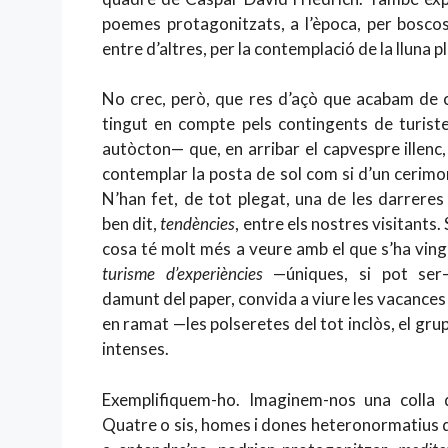
poemes protagonitzats, a l’època, per bosco
entre d’altres, per la contemplació de la lluna p
No crec, però, que res d’açò que acabam de 
tingut en compte pels contingents de turist
autòcton— que, en arribar el capvespre illenc
contemplar la posta de sol com si d’un cerimon
N’han fet, de tot plegat, una de les darrere
ben dit,
tendències
, entre els nostres visitants
cosa té molt més a veure amb el que s’ha vin
turisme d’experiències
—úniques, si pot ser—
damunt del paper, convida a viure les vacance
en ramat —les polseretes del tot inclòs, el gru
intenses.
Exemplifiquem-ho. Imaginem-nos una colla d
Quatre o sis, homes i dones heteronormatius d’