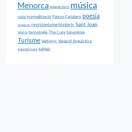
música
Menorca
migracions
poesia
normalització
Països Catalans
Nadal
Sant Joan
revisionisme històric
propòsits
tecnologia
The Cure
toponímia
Sibil·la
Turisme
Valtònyc
Variació lingüística
ésMaó
Xalandriisme