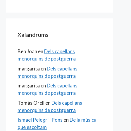
Xalandrums
Bep Joan
en
Dels capellans
menorquins de postguerra
margarita
en
Dels capellans
menorquins de postguerra
margarita
en
Dels capellans
menorquins de postguerra
Tomàs Orell
en
Dels capellans
menorquins de postguerra
Ismael Pelegrí i Pons
en
De la música
que escoltam