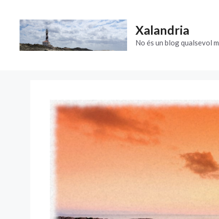
Vés
al
Xalandria
contingut
No és un blog qualsevol m