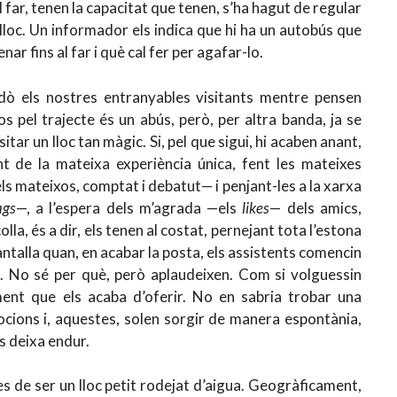
l far, tenen la capacitat que tenen, s’ha hagut de regular
l lloc. Un informador els indica que hi ha un autobús que
nar fins al far i què cal fer per agafar-lo.
dò els nostres entranyables visitants mentre pensen
 pel trajecte és un abús, però, per altra banda, ja se
sitar un lloc tan màgic. Si, pel que sigui, hi acaben anant,
 de la mateixa experiència única, fent les mateixes
els mateixos, comptat i debatut— i penjant-les a la xarxa
ags
—, a l’espera dels m’agrada —els
likes
— dels amics,
lla, és a dir, els tenen al costat, pernejant tota l’estona
ntalla quan, en acabar la posta, els assistents comencin
. No sé per què, però aplaudeixen. Com si volguessin
ment que els acaba d’oferir. No en sabria trobar una
ocions i, aquestes, solen sorgir de manera espontània,
es deixa endur.
es de ser un lloc petit rodejat d’aigua. Geogràficament,