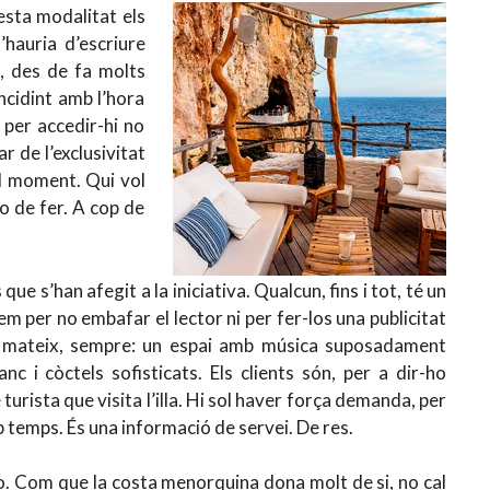
esta modalitat els
hauria d’escriure
, des de fa molts
ncidint amb l’hora
 per accedir-hi no
r de l’exclusivitat
l moment. Qui vol
o de fer. A cop de
ue s’han afegit a la iniciativa. Qualcun, fins i tot, té un
m per no embafar el lector ni per fer-los una publicitat
 el mateix, sempre: un espai amb música suposadament
nc i còctels sofisticats. Els clients són, per a dir-ho
turista que visita l’illa. Hi sol haver força demanda, per
 temps. És una informació de servei. De res.
o. Com que la costa menorquina dona molt de si, no cal