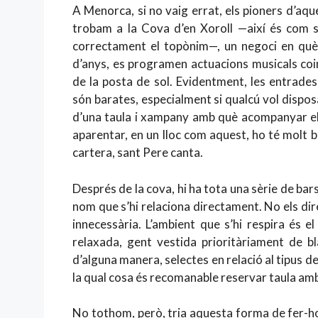
A Menorca, si no vaig errat, els pioners d’aqu
trobam a la Cova d’en Xoroll —així és com s’
correctament el topònim—, un negoci en què
d’anys, es programen actuacions musicals coi
de la posta de sol. Evidentment, les entrades
són barates, especialment si qualcú vol disposa
d’una taula i xampany amb què acompanyar e
aparentar, en un lloc com aquest, ho té molt b
cartera, sant Pere canta.
Després de la cova, hi ha tota una sèrie de bars q
nom que s’hi relaciona directament. No els dire
innecessària. L’ambient que s’hi respira és
relaxada, gent vestida prioritàriament de bla
d’alguna manera, selectes en relació al tipus de 
la qual cosa és recomanable reservar taula amb
No tothom, però, tria aquesta forma de fer-h