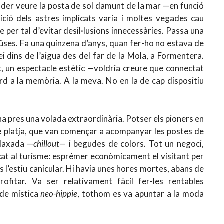
poder veure la posta de sol damunt de la mar —en funció
sició dels astres implicats varia i moltes vegades cau
 per tal d’evitar desil·lusions innecessàries. Passa una
tiüses. Fa una quinzena d’anys, quan fer-ho no estava de
i dins de l’aigua des del far de la Mola, a Formentera.
, un espectacle estètic —voldria creure que connectat
d a la memòria. A la meva. No en la de cap dispositiu
a pres una volada extraordinària. Potser els pioners en
 platja, que van començar a acompanyar les postes de
elaxada —
chillout
— i begudes de colors. Tot un negoci,
dicat al turisme: esprémer econòmicament el visitant per
és l’estiu canicular. Hi havia unes hores mortes, abans de
fitar. Va ser relativament fàcil fer-les rentables
de mística
neo-hippie
, tothom es va apuntar a la moda