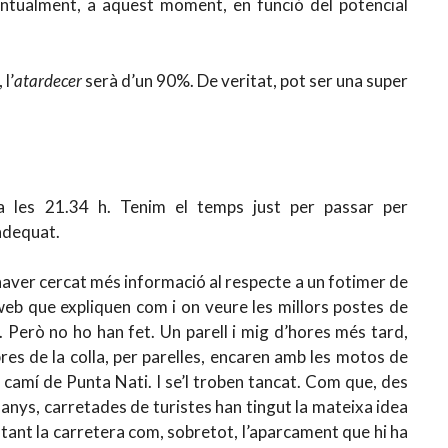
entualment, a aquest moment, en funció del potencial
l’
atardecer
serà d’un 90%. De veritat, pot ser una super
 les 21.34 h. Tenim el temps just per passar per
dequat.
aver cercat més informació al respecte a un fotimer de
eb que expliquen com i on veure les millors postes de
lla. Però no ho han fet. Un parell i mig d’hores més tard,
es de la colla, per parelles, encaren amb les motos de
l camí de Punta Nati. I se’l troben tancat. Com que, des
 anys, carretades de turistes han tingut la mateixa idea
 i tant la carretera com, sobretot, l’aparcament que hi ha