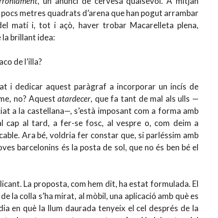
rròniament
, un anunci de cervesa qualsevol. A mitjan
ls pocs metres quadrats d’arena que han pogut arrambar
l matí i, tot i açò, haver trobar Macarelleta plena,
la brillant idea:
co de l’illa?
elat i dedicar aquest paràgraf a incorporar un incís de
isme, no? Aquest
atardecer
, que fa tant de mal als ulls —
ciat a la castellana—, s’està imposant com a forma amb
al cap al tard, a fer-se fosc, al vespre o, com deim a
cable. Ara bé, voldria fer constar que, si parléssim amb
oves barcelonins és la posta de sol, que no és ben bé el
licant. La proposta, com hem dit, ha estat formulada. El
 la colla s’ha mirat, al mòbil, una aplicació amb què es
 dia en què la llum daurada tenyeix el cel després de la