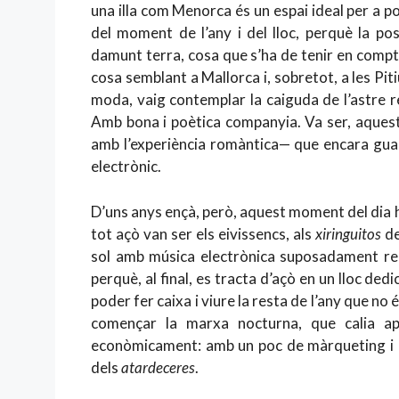
una illa com Menorca és un espai ideal per a 
del moment de l’any i del lloc, perquè la po
damunt terra, cosa que s’ha de tenir en compte
cosa semblant a Mallorca i, sobretot, a les Pi
moda, vaig contemplar la caiguda de l’astre re
Amb bona i poètica companyia. Va ser, aquest
amb l’experiència romàntica— que encara guar
electrònic.
D’uns anys ençà, però, aquest moment del dia h
tot açò van ser els eivissencs, als
xiringuitos
de
sol amb música electrònica suposadament r
perquè, al final, es tracta d’açò en un lloc de
poder fer caixa i viure la resta de l’any que no 
començar la marxa nocturna, que calia apro
econòmicament: amb un poc de màrqueting i 
dels
atardeceres
.