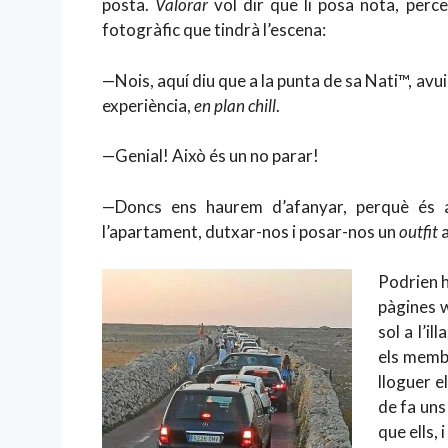
posta.
Valorar
vol dir que li posa nota, perc
fotogràfic que tindrà l’escena:
—Nois, aquí diu que a la punta de sa Nati™, avui, 
experiència,
en plan
chill
.
—Genial! Això és un no parar!
—Doncs ens haurem d’afanyar, perquè és a
l’apartament, dutxar-nos i posar-nos un
outfit
a
Podrien h
pàgines w
sol a l’i
els membr
lloguer e
de fa uns
que ells,