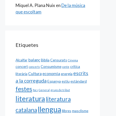
Miquel A. Plana Nuix
en
De la música
que escoltam
Etiquetes
balanç
Alcalfar
Biblia
Censurats
Cinema
concert
Consumisme
crítica
concerts
conte
escrits
Cultura
economia
literària
energia
a la correguda
Espanya
estiu
estàndard
festes
focs
General
grups de tribut
literatura
literatura
llengua
catalana
llibres
masclisme