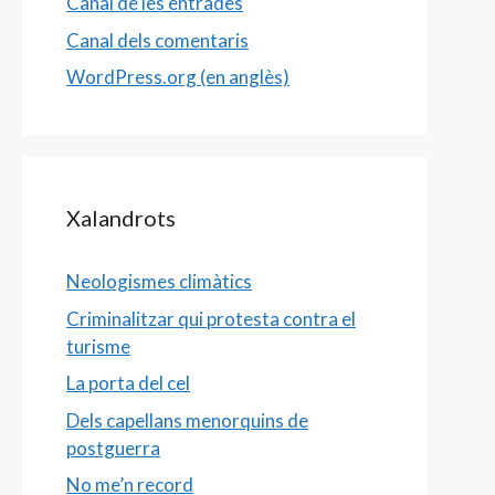
Canal de les entrades
Canal dels comentaris
WordPress.org (en anglès)
Xalandrots
Neologismes climàtics
Criminalitzar qui protesta contra el
turisme
La porta del cel
Dels capellans menorquins de
postguerra
No me’n record