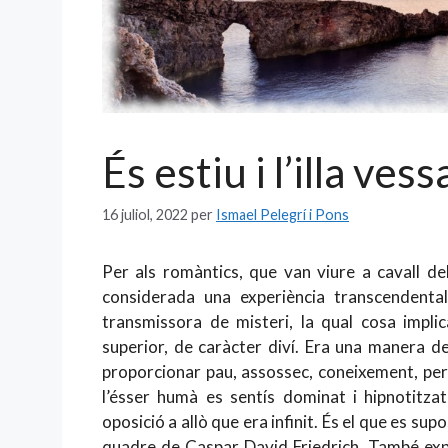
És estiu i l’illa vess
16 juliol, 2022
per
Ismael Pelegrí i Pons
Per als romàntics, que van viure a cavall de
considerada una experiència transcendental
transmissora de misteri, la qual cosa implic
superior, de caràcter diví. Era una manera d
proporcionar pau, assossec, coneixement, per
l’ésser humà es sentís dominat i hipnotitzat
oposició a allò que era infinit. És el que es s
quadre de Caspar David Friedrich. També expli