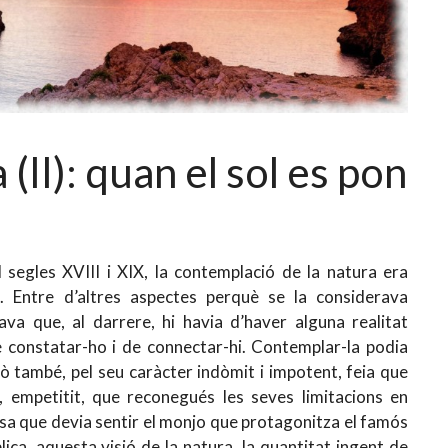
a (II): quan el sol es pon
l segles XVIII i XIX, la contemplació de la natura era
. Entre d’altres aspectes perquè se la considerava
ava que, al darrere, hi havia d’haver alguna realitat
e constatar-ho i de connectar-hi. Contemplar-la podia
ò també, pel seu caràcter indòmit i impotent, feia que
, empetitit, que reconegués les seves limitacions en
uposa que devia sentir el monjo que protagonitza el famós
ca, aquesta visió de la natura, la quantitat ingent de