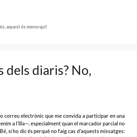
és, aquest és menorquí!
 dels diaris? No,
 o correu electrònic que me convida a participar en una
tenim a l’illa—, especialment quan el marcador parcial no
 Bé, si ho dic és perquè no faig cas d’aquests missatges: