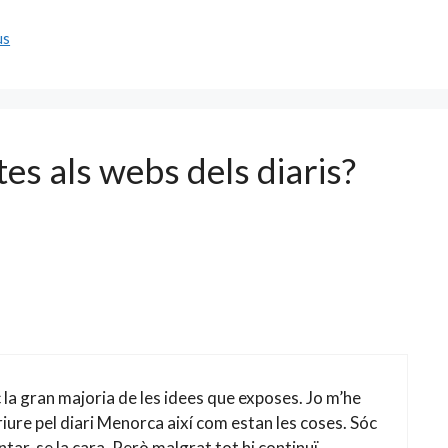
us
es als webs dels diaris?
 la gran majoria de les idees que exposes. Jo m’he
riure pel diari Menorca així com estan les coses. Sóc
ntar-se la cara. Però malgrat tot hi continuï