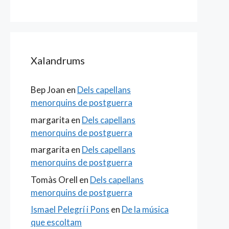
Xalandrums
Bep Joan
en
Dels capellans
menorquins de postguerra
margarita
en
Dels capellans
menorquins de postguerra
margarita
en
Dels capellans
menorquins de postguerra
Tomàs Orell
en
Dels capellans
menorquins de postguerra
Ismael Pelegrí i Pons
en
De la música
que escoltam