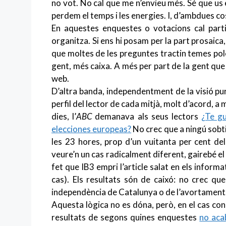
no vot. No cal que me n’envieu més. Sé que us
perdem el temps i les energies. I, d’ambdues co
En aquestes enquestes o votacions cal partir
organitza. Si ens hi posam per la part prosaica, 
que moltes de les preguntes tractin temes polè
gent, més caixa. A més per part de la gent que so
web.
D’altra banda, independentment de la visió pu
perfil del lector de cada mitjà, molt d’acord, a m
dies, l’
ABC
demanava als seus lectors
¿Te gu
elecciones europeas?
No crec que a ningú sobti n
les 23 hores, prop d’un vuitanta per cent del
veure’n un cas radicalment diferent, gairebé el
fet que IB3 empri l’article salat en els informa
cas). Els resultats són de caixó: no crec qu
independència de Catalunya o de l’avortament
Aquesta lògica no es dóna, però, en el cas concr
resultats de segons quines enquestes
no acab