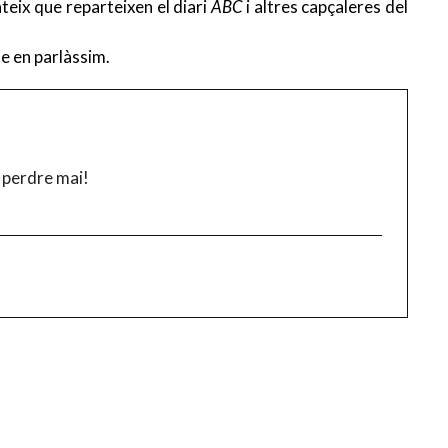
ateix que reparteixen el diari
ABC
i altres capçaleres del
ue en parlàssim.
 perdre mai!