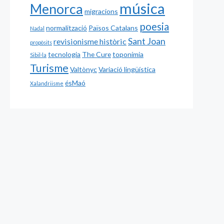
música
Menorca
migracions
poesia
normalització
Països Catalans
Nadal
Sant Joan
revisionisme històric
propòsits
tecnologia
The Cure
toponímia
Sibil·la
Turisme
Valtònyc
Variació lingüística
ésMaó
Xalandriisme