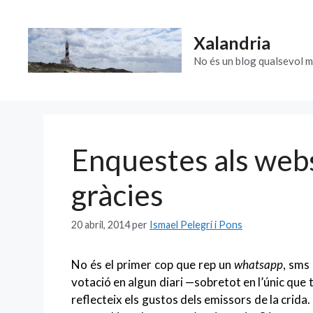
Vés
al
Xalandria
contingut
No és un blog qualsevol m
Enquestes als webs
gràcies
20 abril, 2014
per
Ismael Pelegrí i Pons
No és el primer cop que rep un
whatsapp
, sms
votació en algun diari —sobretot en l’únic que 
reflecteix els gustos dels emissors de la crida.