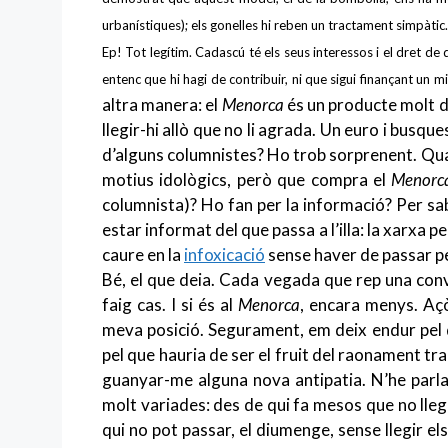
urbanístiques);
els gonelles hi reben un tractament simpàti
Ep! Tot legítim. Cadascú té els seus interessos i el dret de
entenc que hi hagi de contribuir, ni que sigui finançant un 
altra manera: el
Menorca
és un producte molt de
llegir-hi allò que no li agrada. Un euro i busq
d’alguns columnistes? Ho trob sorprenent. Quan
motius idològics, però que compra el
Menorc
columnista)? Ho fan per la informació? Per sa
estar informat del que passa a l’illa: la xarxa p
caure en la
infoxicació
sense haver de passar per
Bé, el que deia. Cada vegada que rep una conv
faig cas. I si és al
Menorca
, encara menys. Açò 
meva posició. Segurament, em deix endur pel qu
pel que hauria de ser el fruit del raonament tr
guanyar-me alguna nova antipatia. N’he parla
molt variades: des de qui fa mesos que no llegeix
qui no pot passar, el diumenge, sense llegir els 