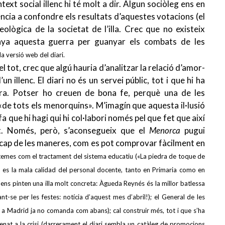
ext social illenc hi té molt a dir. Algun sociòleg ens en
ència a confondre els resultats d’aquestes votacions (el
ideològica de la societat de l’illa. Crec que no existeix
anya aquesta guerra per guanyar els combats de les
la versió web del diari.
l tot, crec que algú hauria d’analitzar la relació d’amor-
 illenc. El diari no és un servei públic, tot i que hi ha
era. Potser ho creuen de bona fe, perquè una de les
«de tots els menorquins». M’imagín que aquesta il·lusió
fa que hi hagi qui hi col·labori només pel que fet que així
nt. Només, però, s’aconsegueix que el
Menorca
pugui
 cap de les maneres, com es pot comprovar fàcilment en
temes com el tractament del sistema educatiu («
La piedra de toque de
, es la mala calidad del personal docente, tanto en Primaria como en
s
ens pinten una illa molt concreta:
Àgueda Reynés és la millor batlessa
rant-se per les festes: notícia d’aquest mes d’abril!);
el General de les
e a Madrid ja no comanda com abans);
cal construir més, tot i que s’ha
nat a la crisi
(darrerament el diari sembla un catàleg de promocions