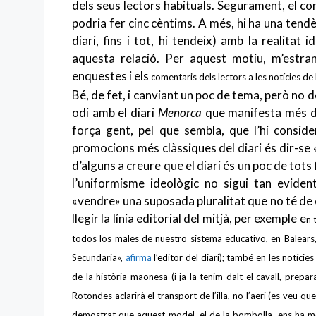
dels seus lectors habituals. Segurament, el cont
podria fer cinc cèntims. A més, hi ha una tend
diari, fins i tot, hi tendeix) amb la realitat 
aquesta relació. Per aquest motiu, m’estr
enquestes i els
comentaris dels lectors a les notícies de 
Bé, de fet, i canviant un poc de tema, però no de
odi amb el diari
Menorca
que manifesta més d’un
força gent, pel que sembla, que l’hi consid
promocions més clàssiques del diari és dir-se 
d’alguns a creure que el diari és un poc de tots 
l’uniformisme ideològic no sigui tan evide
«vendre» una suposada pluralitat que no té de
llegir la línia editorial del mitjà, per exemple e
n 
todos los males de nuestro sistema educativo, en Balears
Secundaria»,
afirma
l’editor del diari
); també en les notície
de la història maonesa
(i ja la tenim dalt el cavall, prepa
Rotondes aclarirà el transport de l’illa, no l’aeri
(es veu qu
demostrat que aquest model, el de la bombolla, ens ha me