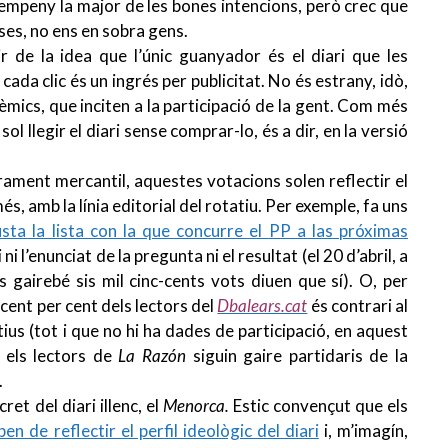
 empeny la major de les bones intencions, però crec que
ses, no ens en sobra gens.
 de la idea que l’únic guanyador és el diari que les
cada clic és un ingrés per publicitat. No és estrany, idò,
mics, que inciten a la participació de la gent. Com més
l llegir el diari sense comprar-lo, és a dir, en la versió
rament mercantil, aquestes votacions solen reflectir el
és, amb la línia editorial del rotatiu. Per exemple, fa uns
sta la lista con la que concurre el PP a las próximas
i l’enunciat de la pregunta ni el resultat (el 20 d’abril, a
s gairebé sis mil cinc-cents vots diuen que sí). O, per
 cent per cent dels lectors del
Dbalears.cat
és contrari al
tius (tot i que no hi ha dades de participació, en aquest
e els lectors de
La Razón
siguin gaire partidaris de la
.
et del diari illenc, el
Menorca.
E
stic convençut que e
ls
en de reflectir el perfil ideològic del diari
i, m’imagín,