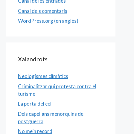
Canal de les entrades
Canal dels comentaris
WordPress.org (en anglès)
Xalandrots
Neologismes climàtics
Criminalitzar qui protesta contra el
turisme
La porta del cel
Dels capellans menorquins de
postguerra
No me’n record