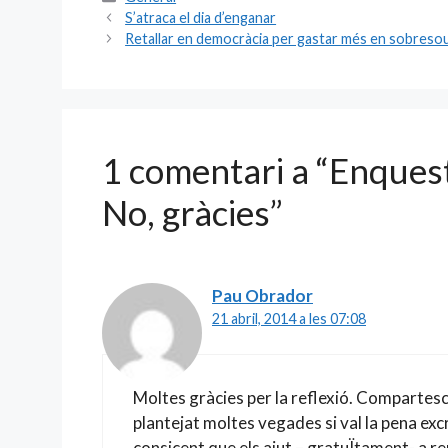
e
ai
itt
m
S’atraca el dia d’enganar
b
l
er
p
Retallar en democràcia per gastar més en sobreso
o
ar
o
te
k
ix
1 comentari a “Enquest
No, gràcies”
Pau Obrador
21 abril, 2014 a les 07:08
Moltes gràcies per la reflexió. Compartesc
plantejat moltes vegades si val la pena exc
consicent que els ajut – gratuÏtament- a re