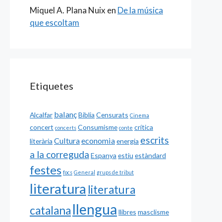
Miquel A. Plana Nuix
en
De la música
que escoltam
Etiquetes
balanç
Alcalfar
Biblia
Censurats
Cinema
concert
Consumisme
crítica
concerts
conte
escrits
Cultura
economia
literària
energia
a la correguda
Espanya
estiu
estàndard
festes
focs
General
grups de tribut
literatura
literatura
llengua
catalana
llibres
masclisme