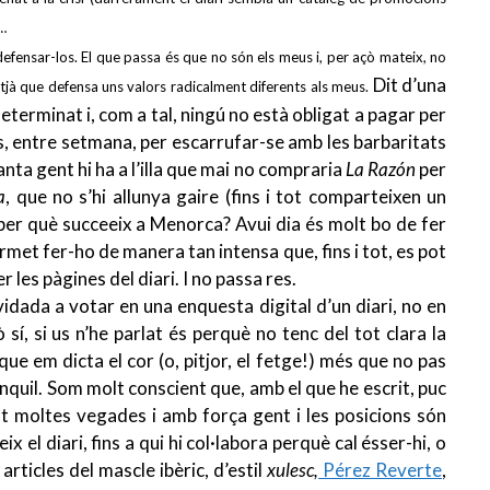
c…
 defensar-los. El que passa és que no són els meus i, per açò mateix, no
Dit d’una
mitjà que defensa uns valors radicalment diferents als meus.
terminat i, com a tal, ningú no està obligat a pagar per
ues, entre setmana, per escarrufar-se amb les barbaritats
ta gent hi ha a l’illa que mai no compraria
L
a Razón
per
a
, que no s’hi allunya gaire (fins i tot comparteixen un
ber què succeeix a Menorca? Avui dia és molt bo de fer
ermet fer-ho de manera tan intensa que, fins i tot, es pot
 les pàgines del diari. I no passa res.
idada a votar en una enquesta digital d’un diari, no en
sí, si us n’he parlat és perquè no tenc del tot clara la
e em dicta el cor (o, pitjor, el fetge!) més que no pas
anquil. Som molt conscient que, amb el que he escrit, puc
t moltes vegades i amb força gent i les posicions són
 el diari, fins a qui hi col·labora perquè cal ésser-hi, o
articles del mascle ibèric, d’estil
xulesc,
Pérez Reverte
,