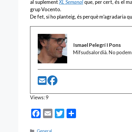
al suplement
XL Semanal
que, per cert, és el m
grup Vocento.
De fet, si ho planteig, és perquè m’agradaria q
Ismael Pelegrí I Pons
Mifsudsalordià. No podem
Views: 9
F
E
T
C
ac
m
w
o
Categories
General