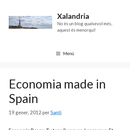
Vés
al
Xalandria
contingut
No és un blog qualsevol més,
aquest és menorquí!
Menú
Economia made in
Spain
19 gener, 2012
per
Santi