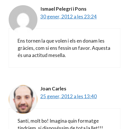
Ismael Pelegrí i Pons
30 gener, 2012 a les 23:24
Ens tornen la que volen i els en donam les
gràcies, com si ens fessin un favor. Aquesta
és una actitud mesella.
Joan Carles
25 gener, 2012 a les 13:40
Santi, molt bo! Imagina quin formatge
tindríem, si disposéssim de tota la llet!!!