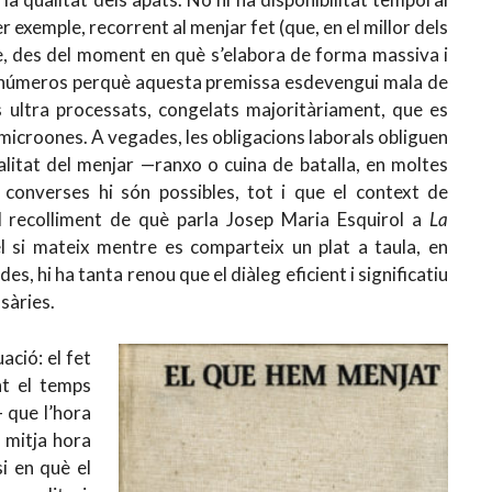
r exemple, recorrent al menjar fet (que, en el millor dels
que, des del moment en què s’elabora de forma massiva i
ls números perquè aquesta premissa esdevengui mala de
es ultra processats, congelats majoritàriament, que es
microones. A vegades, les obligacions laborals obliguen
alitat del menjar —ranxo o cuina de batalla, en moltes
converses hi són possibles, tot i que el context de
el recolliment de què parla Josep Maria Esquirol a
La
el si mateix mentre es comparteix un plat a taula, en
s, hi ha tanta renou que el diàleg eficient i significatiu
sàries.
ació: el fet
nt el temps
 que l’hora
 mitja hora
i en què el