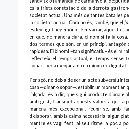
sandvitx o l’amanida de carmanyola, deglutida 
és la trista constatació de la derrota gastron
societat actual. Una més de tantes batalles p
la societat actual. Com ho és, també, que el
fa
esdevingut hegemònic. Per variar, aquest és un
en què, de manera clara, el nom sí fa la cosa,
dos termes que són, en un principi, antagònic
rapidesa. El binomi –tan significatiu– és el miral
reflecteix el temps actual, el temps sense 
cuinar i per a menjar amb un mínim de dignitat.
Per açò, no deixa de ser un acte subversiu inten
casa —dinar o sopar—, establir un moment en què
l’alçada, és a dir, que sigui producte d’una el
amb gust, transmet aquests valors a qui fa pa
manera més excepcional, reunir-se, amb fam
d’elaborar, amb la calma necessària, algun plat qu
mentre es vagi fent, al seu ritme, a poc a po