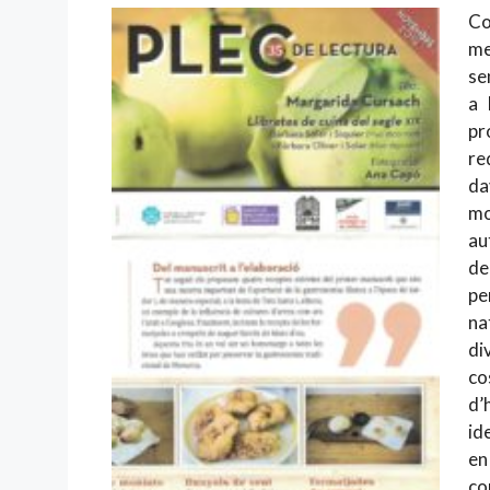
Co
me
se
a 
pr
re
da
mo
au
de
pe
na
di
co
d’
id
en
co