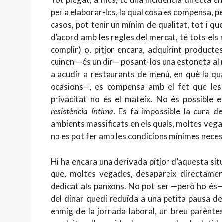
per a elaborar-los, la qual cosa es compensa, pe
casos, pot tenir un mínim de qualitat, tot i 
d’acord amb les regles del mercat, té tots e
complir) o, pitjor encara, adquirint product
cuinen —és un dir— posant-los una estoneta al 
a acudir a restaurants de menú, en què la qu
ocasions—, es compensa amb el fet que les 
privacitat no és el mateix. No és possible 
resistència íntima
. Es fa impossible la cura d
ambients massificats en els quals, moltes vegade
no es pot fer amb les condicions mínimes neces
Hi ha encara una derivada pitjor d’aquesta situ
que, moltes vegades, desapareix directame
dedicat als panxons. No pot ser —però ho és—
del dinar quedi reduïda a una petita pausa de
enmig de la jornada laboral, un breu parèntes