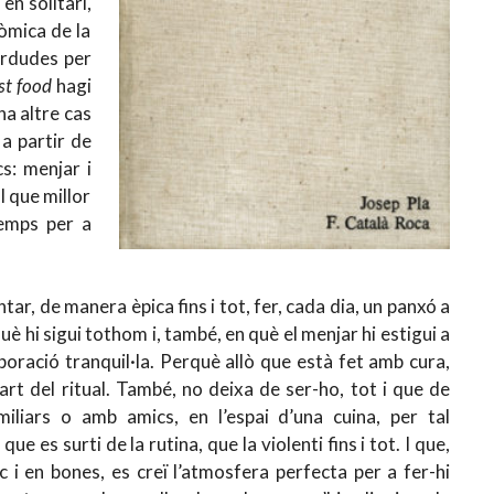
en solitari,
òmica de la
erdudes per
st food
hagi
a altre cas
 a partir de
s: menjar i
l que millor
temps per a
tar, de manera èpica fins i tot, fer, cada dia, un panxó a
 hi sigui tothom i, també, en què el menjar hi estigui a
aboració tranquil·la. Perquè allò que està fet amb cura,
rt del ritual. També, no deixa de ser-ho, tot i que de
iliars o amb amics, en l’espai d’una cuina, per tal
e es surti de la rutina, que la violenti fins i tot. I que,
c i en bones, es creï l’atmosfera perfecta per a fer-hi