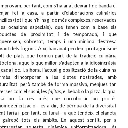
mprovam, per tant, com s’ha anat deixant de banda el
njar fet a casa, a partir d’elaboracions culinàries
nzilles (tot i que n’hi hagi de més complexes, reservades
les ocasions especials), que tenen com a base els
oductes de proximitat i de temporada, i que
quereixen, sobretot, temps i una mínima destresa
vant dels fogons. Així, han anat perdent protagonisme
lt de plats que formen part de la tradició culinària
tòctona, aquells que millor s’adapten a la idiosincràsia
 cada lloc. I, alhora, l’actual globalització de la cuina ha
rmès d’incorporar a les dietes nostrades, amb
turalitat, però també de forma massiva, menjues tan
verses com el sushi, les
fajitas
, el kebab o la pizza, la qual
sa no fa res més que corroborar un procés
homogeneïtzació —és a dir, de pèrdua de la diversitat
entitària i, per tant, cultural— a què tendeix el planeta
 gairebé tots els àmbits. En aquest sentit, per a
ntrarestar aquesta dinàmica uniformitzadora, és