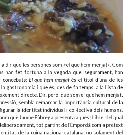
 a dir que les persones som «el que hem menjat». Com
ans han fet fortuna a la vegada que, segurament, han
er concebuts:
El que hem menjat
és el títol d’una de les
a gastronomia i que és, des de fa temps, a la llista de
eixement directe. Dir, però, que som el que hem menjat,
mpressió, sembla remarcar la importància cultural de la
igurar la identitat individual i col·lectiva dels humans.
s amb què Jaume Fàbrega presenta aquest llibre, del qual
, deliberadament, tot partint de l’Empordà com a pretext
identitat de la cuina nacional catalana, no solament del