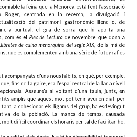
comiable la feina que, a Menorca, està fent l’associació
a Roger, centrada en la recerca, la divulgació i
actualització del patrimoni gastronòmic illenc o, de
nera puntual, el gra de sorra que hi aporta una
ra, com és el
Plec de Lectura
de novembre, que dona a
Llibretes de cuina menorquina del segle XIX
, de la mà de
ons, que es complementen amb una sèrie de fotografies
gut acompanyats d’uns nous hàbits, en què, per exemple,
ue, fins no fa gaire, era l’espai central de la llar a nivell
pcionals. Asseure’s al voltant d’una taula, junts, en
ntits amplis que aquest mot pot tenir avui en dia), per
r tant, a cohesionar els lligams del grup, ha esdevingut
cativa de la població. La manca de temps, causada
molt difícil coordinar els horaris per tal de facilitar-ho.
 la qualitat dels àpats. No hi ha disponibilitat temporal