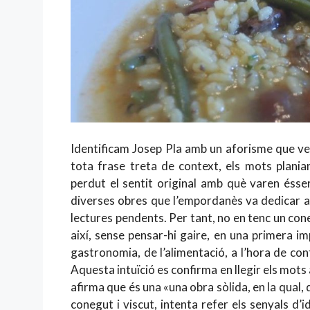
Identificam Josep Pla amb un aforisme que ve
tota frase treta de context, els mots plani
perdut el sentit original amb què varen éss
diverses obres que l’empordanès va dedicar a l
lectures pendents. Per tant, no en tenc un con
així, sense pensar-hi gaire, en una primera i
gastronomia, de l’alimentació, a l’hora de conf
Aquesta intuïció es confirma en llegir els mot
afirma que és una «una obra sòlida, en la qual
conegut i viscut, intenta refer els senyals d’