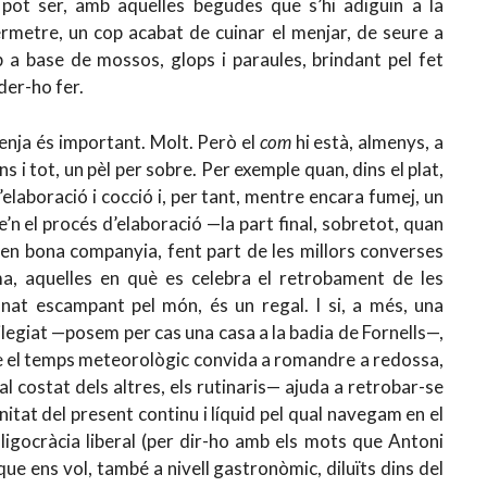
 pot ser, amb aquelles begudes que s’hi adiguin a la
permetre, un cop acabat de cuinar el menjar, de seure a
p a base de mossos, glops i paraules, brindant pel fet
oder-ho fer.
enja és important. Molt. Però el
com
hi està, almenys, a
ns i tot, un pèl per sobre. Per exemple quan, dins el plat,
’elaboració i cocció i, per tant, mentre encara fumej, un
n el procés d’elaboració —la part final, sobretot, quan
, en bona companyia, fent part de les millors converses
ma, aquelles en què es celebra el retrobament de les
 anat escampant pel món, és un regal. I si, a més, una
ilegiat —posem per cas una casa a la badia de Fornells—,
è el temps meteorològic convida a romandre a redossa,
l costat dels altres, els rutinaris— ajuda a retrobar-se
itat del present continu i líquid pel qual navegam en el
oligocràcia liberal (per dir-ho amb els mots que Antoni
 que ens vol, també a nivell gastronòmic, diluïts dins del