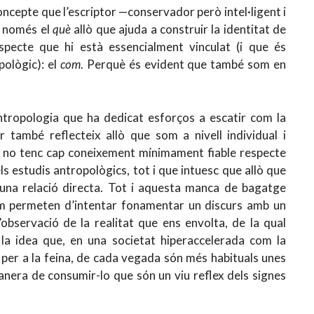
concepte que l’escriptor —conservador però intel·ligent i
s només el
què
allò que ajuda a construir la identitat de
specte que hi està essencialment vinculat (i que és
pològic): el
com
. Perquè és evident que també som en
’antropologia que ha dedicat esforços a escatir com la
també reflecteix allò que som a nivell individual i
c no tenc cap coneixement mínimament fiable respecte
 estudis antropològics, tot i que intuesc que allò que
una relació directa. Tot i aquesta manca de bagatge
em permeten d’intentar fonamentar un discurs amb un
observació de la realitat que ens envolta, de la qual
a idea que, en una societat hiperaccelerada com la
i per a la feina, de cada vegada són més habituals unes
manera de consumir-lo que són un viu reflex dels signes