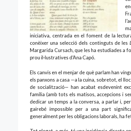
en
Fr
l’
ma
iniciativa, centrada en el foment de la lectu
conèixer una selecció dels continguts de les
Margarida Cursach, que les ha estudiades a f
prou il·lustratives d’Ana Capó.
Els canvis en el menjar de què parlam han vin
els panxons a casa —a la cuina, sobretot, el lloc q
de socialització— han acabat esdevenint exce
família (amb tots els matisos, accepcions i se
dedicar un temps a la conversa, a parlar i, pe
gairebé impossible per a una part signifi
generalment per les obligacions laborals, ha fet 
Tot plegat, a més, té una incidència directa en