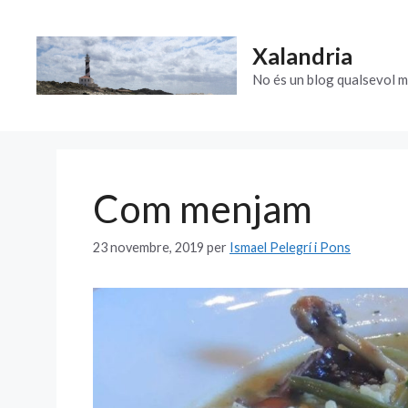
Vés
al
Xalandria
contingut
No és un blog qualsevol m
Com menjam
23 novembre, 2019
per
Ismael Pelegrí i Pons