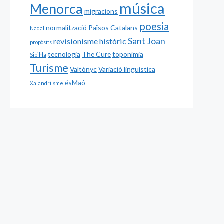
música
Menorca
migracions
poesia
normalització
Països Catalans
Nadal
Sant Joan
revisionisme històric
propòsits
tecnologia
The Cure
toponímia
Sibil·la
Turisme
Valtònyc
Variació lingüística
ésMaó
Xalandriisme