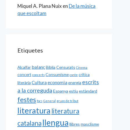
Miquel A. Plana Nuix
en
De la música
que escoltam
Etiquetes
balanç
Alcalfar
Biblia
Censurats
Cinema
concert
Consumisme
crítica
concerts
conte
escrits
Cultura
economia
literària
energia
a la correguda
Espanya
estiu
estàndard
festes
focs
General
grups de tribut
literatura
literatura
llengua
catalana
llibres
masclisme