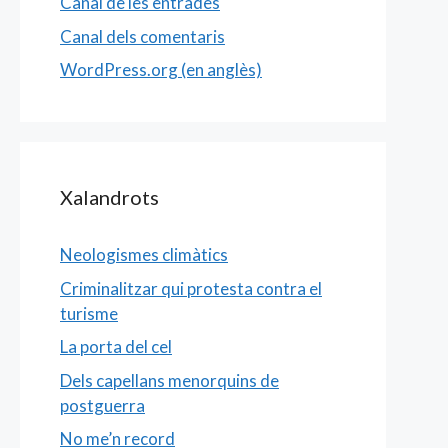
Canal de les entrades
Canal dels comentaris
WordPress.org (en anglès)
Xalandrots
Neologismes climàtics
Criminalitzar qui protesta contra el
turisme
La porta del cel
Dels capellans menorquins de
postguerra
No me’n record