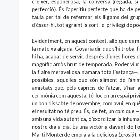
créixer, esponerosa, la conversa (regada, si
perfecció). És l’aperitiu perfecte que ha de 
taula per tal de refermar els lligams del gru
d’ésser-hi, tot agraint la sort i el privilegi de p
Evidentment, en aquest context, allò que es m
la mateixa alçada. Gosaria dir que s’hi troba, fi
hi ha, acabat de servir, després d’unes hores d
magnífic arròs brut de temporada. Poder viure’
la flaire meravellosa n’amara tota l’estança—
possibles, aquelles que són aliment de l’àni
amistats que, pels capricis de l’atzar, s’han
cerimònia com aquesta, té lloc en un espai priv
un bon dissabte de novembre, com avui, en qu
el resultat no té preu. És, de fet, un
com
que —a
amb una vida autèntica, d’exorcitzar la inhuman
nostre dia a dia. És una victòria davant de l’
Martí Monterde empra a la deliciosa
L’erosió
),