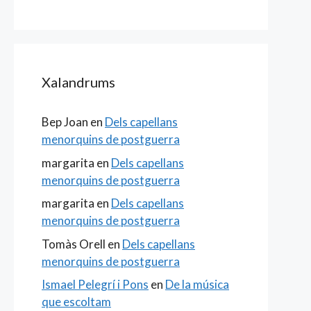
Xalandrums
Bep Joan
en
Dels capellans
menorquins de postguerra
margarita
en
Dels capellans
menorquins de postguerra
margarita
en
Dels capellans
menorquins de postguerra
Tomàs Orell
en
Dels capellans
menorquins de postguerra
Ismael Pelegrí i Pons
en
De la música
que escoltam