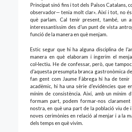
Principat sinó fins i tot dels Països Catalans, 
observador— tenia molt clar». Així i tot, no é
què parlam. Cal tenir present, també, un a
interessantíssim des d’un punt de vista antro
funció de la manera en què menjam.
Estic segur que hi ha alguna disciplina de l
manera en què elaboram i ingerim el menjar 
col·lectiu. He de confessar, però, que tampo
d’aquesta presumpta branca gastronòmica dels
fan gent com Jaume Fàbrega hi ha de tenir 
acadèmic, hi ha una sèrie d’evidències que 
mínim de consistència. Així, amb un mínim d’
formam part, podem formar-nos clarament l
nostra, en què una part de la població viu de 
noves cerimònies en relació al menjar i a la 
dels temps en què vivim.