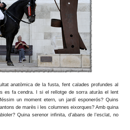
ltat anatòmica de la fusta, fent calades profundes al
s es fa cendra. I si el rellotge de sorra aturàs el lent
 féssim un moment etern, un jardí esponerós? Quins
s cantons de marès i les columnes eixorques? Amb quina
bioler? Quina serenor infinita, d’abans de l’esclat, no