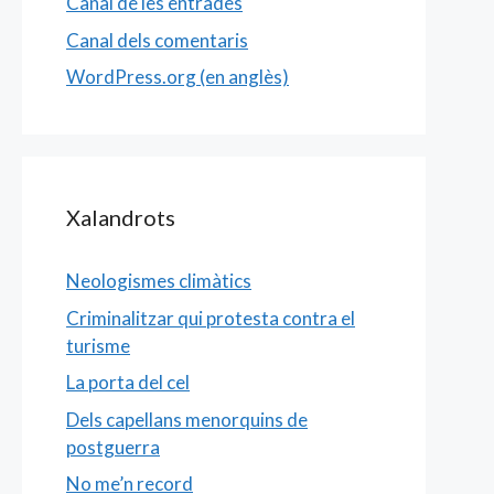
Canal de les entrades
Canal dels comentaris
WordPress.org (en anglès)
Xalandrots
Neologismes climàtics
Criminalitzar qui protesta contra el
turisme
La porta del cel
Dels capellans menorquins de
postguerra
No me’n record