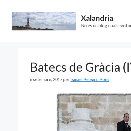
Vés
al
Xalandria
contingut
No és un blog qualsevol m
Batecs de Gràcia (
6 setembre, 2017
per
Ismael Pelegrí i Pons