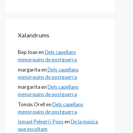
Xalandrums
Bep Joan
en
Dels capellans
menorquins de postguerra
margarita
en
Dels capellans
menorquins de postguerra
margarita
en
Dels capellans
menorquins de postguerra
Tomàs Orell
en
Dels capellans
menorquins de postguerra
Ismael Pelegrí i Pons
en
De la música
que escoltam