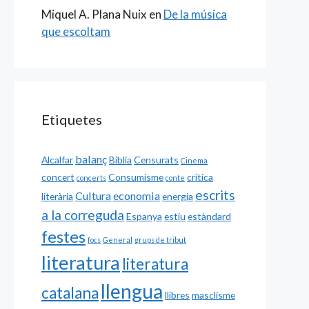
Miquel A. Plana Nuix
en
De la música
que escoltam
Etiquetes
balanç
Alcalfar
Biblia
Censurats
Cinema
concert
Consumisme
crítica
concerts
conte
escrits
Cultura
economia
literària
energia
a la correguda
Espanya
estiu
estàndard
festes
focs
General
grups de tribut
literatura
literatura
llengua
catalana
llibres
masclisme