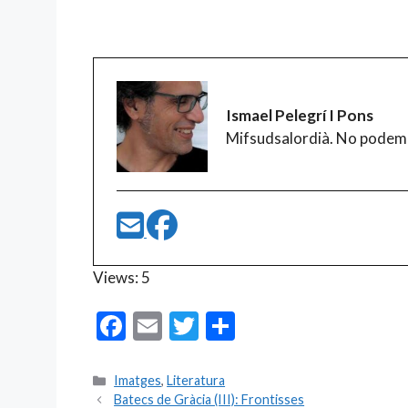
Ismael Pelegrí I Pons
Mifsudsalordià. No podem
Views: 5
F
E
T
C
ac
m
w
o
e
ai
itt
m
Categories
Imatges
,
Literatura
Batecs de Gràcia (III): Frontisses