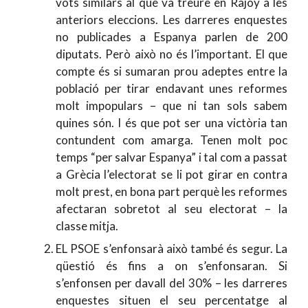
vots similars al que va treure en Rajoy a les
anteriors eleccions. Les darreres enquestes
no publicades a Espanya parlen de 200
diputats. Però això no és l’important. El que
compte és si sumaran prou adeptes entre la
població per tirar endavant unes reformes
molt impopulars – que ni tan sols sabem
quines són. I és que pot ser una victòria tan
contundent com amarga. Tenen molt poc
temps “per salvar Espanya” i tal com a passat
a Grècia l’electorat se li pot girar en contra
molt prest, en bona part perquè les reformes
afectaran sobretot al seu electorat – la
classe mitja.
EL PSOE s’enfonsarà això també és segur. La
qüestió és fins a on s’enfonsaran. Si
s’enfonsen per davall del 30% – les darreres
enquestes situen el seu percentatge al