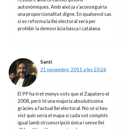
autonòmiques. Amb això ja s’aconseguiria
una proporcionalitat digne. En qualsevol cas
si es reforma la llei electoral serà per
prohibir la democràcia basca i catalana.
Santi
21 novembre, 2011 a les 10:26
El PP ha tret menys vots que el Zapatero el
2008, però té una majoria absolutíssima
gràcies a l’actual llei electoral. No sé si heu
vist quin seria el mapa si cada vot comptés
igual (amb circunscripció única i sense llei