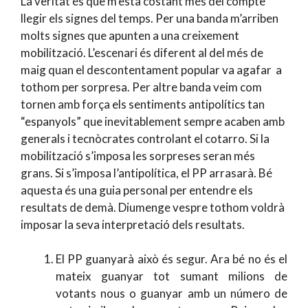
La veritat és que m’està costant més del compte
llegir els signes del temps. Per una banda m’arriben
molts signes que apunten a una creixement
mobilització. L’escenari és diferent al del més de
maig quan el descontentament popular va agafar a
tothom per sorpresa. Per altre banda veim com
tornen amb força els sentiments antipolítics tan
“espanyols” que inevitablement sempre acaben amb
generals i tecnòcrates controlant el cotarro. Si la
mobilització s’imposa les sorpreses seran més
grans. Si s’imposa l’antipolítica, el PP arrasarà. Bé
aquesta és una guia personal per entendre els
resultats de demà. Diumenge vespre tothom voldrà
imposar la seva interpretació dels resultats.
El PP guanyarà això és segur. Ara bé no és el
mateix guanyar tot sumant milions de
votants nous o guanyar amb un número de