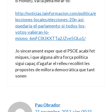
d’Hondt), val la pena mirar-lo:
http://noticias.lainformacion.com/politica/e
lecciones-locales/elecciones-20n-asi-
quedaria-el-parlamento-si-todos-los-
votos-valieran-lo-
mismo_6mFClXJKXTTa2JZve5QLo1/
Jo sincerament esper que el PSOE acabi fet
miques, i que alguna altra força política
sigui capaç d’agafar el relleu recollint les
propostes de millora democràtica que tant
sonen
Pau Obrador
21 novembre, 2011 a les 00:31