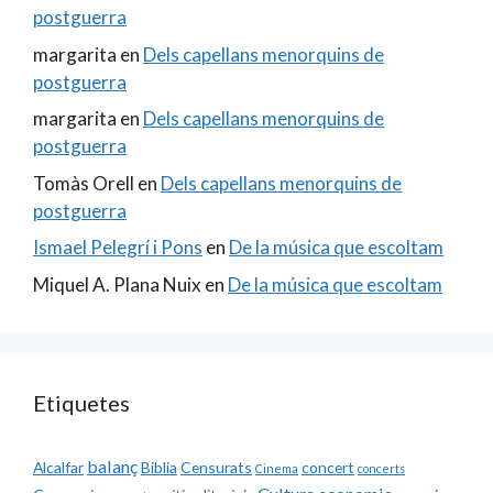
postguerra
margarita
en
Dels capellans menorquins de
postguerra
margarita
en
Dels capellans menorquins de
postguerra
Tomàs Orell
en
Dels capellans menorquins de
postguerra
Ismael Pelegrí i Pons
en
De la música que escoltam
Miquel A. Plana Nuix
en
De la música que escoltam
Etiquetes
balanç
Alcalfar
Biblia
Censurats
concert
Cinema
concerts