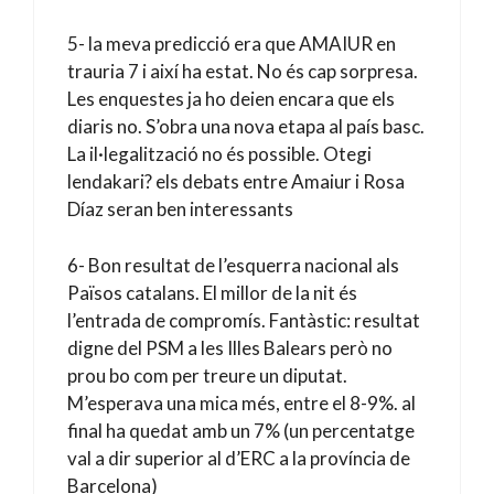
5- la meva predicció era que AMAIUR en
trauria 7 i així ha estat. No és cap sorpresa.
Les enquestes ja ho deien encara que els
diaris no. S’obra una nova etapa al país basc.
La il·legalització no és possible. Otegi
lendakari? els debats entre Amaiur i Rosa
Díaz seran ben interessants
6- Bon resultat de l’esquerra nacional als
Països catalans. El millor de la nit és
l’entrada de compromís. Fantàstic: resultat
digne del PSM a les Illes Balears però no
prou bo com per treure un diputat.
M’esperava una mica més, entre el 8-9%. al
final ha quedat amb un 7% (un percentatge
val a dir superior al d’ERC a la província de
Barcelona)