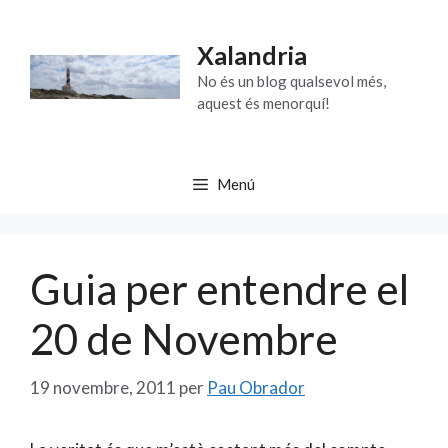
Vés
al
Xalandria
contingut
No és un blog qualsevol més,
aquest és menorquí!
Menú
Guia per entendre el
20 de Novembre
19 novembre, 2011
per
Pau Obrador