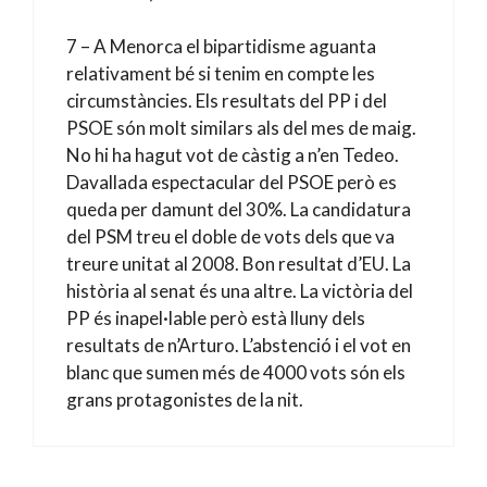
7 – A Menorca el bipartidisme aguanta
relativament bé si tenim en compte les
circumstàncies. Els resultats del PP i del
PSOE són molt similars als del mes de maig.
No hi ha hagut vot de càstig a n’en Tedeo.
Davallada espectacular del PSOE però es
queda per damunt del 30%. La candidatura
del PSM treu el doble de vots dels que va
treure unitat al 2008. Bon resultat d’EU. La
història al senat és una altre. La victòria del
PP és inapel·lable però està lluny dels
resultats de n’Arturo. L’abstenció i el vot en
blanc que sumen més de 4000 vots són els
grans protagonistes de la nit.