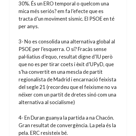
30%. És un ERO temporal o quelcom una
mica més seriós? em fa l’efecte que es
tracta d’un moviment sísmic. El PSOE en té
per anys.
3- No es consolida una alternativa global al
PSOE per l’esquerra. O sí? Fracàs sense
pal·liatius d’equo, resultat digne d’IU però
que no es per tirar coets i èxit d’UPyD, que
s’ha convertit en una mescla de partit
regionalista de Madrid i encarnació feixista
del segle 21 (recordeu que el feixisme no va
néixer com un partit de dretes sinó com una
alternativa al socialisme)
4- En Duran guanya la partida a na Chacón.
Gran resultat de convergència. La pela és la
pela. ERC resisteix bé.