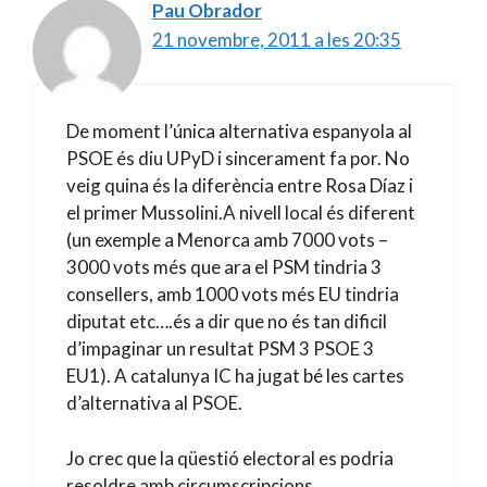
Pau Obrador
21 novembre, 2011 a les 20:35
De moment l’única alternativa espanyola al
PSOE és diu UPyD i sincerament fa por. No
veig quina és la diferència entre Rosa Díaz i
el primer Mussolini.A nivell local és diferent
(un exemple a Menorca amb 7000 vots –
3000 vots més que ara el PSM tindria 3
consellers, amb 1000 vots més EU tindria
diputat etc….és a dir que no és tan dificil
d’impaginar un resultat PSM 3 PSOE 3
EU1). A catalunya IC ha jugat bé les cartes
d’alternativa al PSOE.
Jo crec que la qüestió electoral es podria
resoldre amb circumscripcions