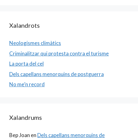
Xalandrots
Neologismes climàtics
Criminalitzar qui protesta contra el turisme
La porta del cel
Dels capellans menorquins de postguerra
No me’n record
Xalandrums
Bep Joan
en
Dels capellans menorquins de