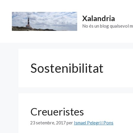
Vés
al
Xalandria
contingut
No és un blog qualsevol m
Sostenibilitat
Creueristes
23 setembre, 2017
per
Ismael Pelegrí i Pons