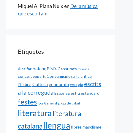
Miquel A. Plana Nuix
en
De la música
que escoltam
Etiquetes
balanç
Alcalfar
Biblia
Censurats
Cinema
concert
Consumisme
crítica
concerts
conte
escrits
Cultura
economia
literària
energia
a la correguda
Espanya
estiu
estàndard
festes
focs
General
grups de tribut
literatura
literatura
llengua
catalana
llibres
masclisme