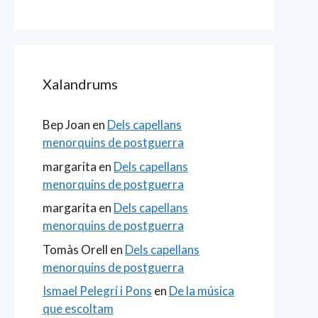
Xalandrums
Bep Joan
en
Dels capellans
menorquins de postguerra
margarita
en
Dels capellans
menorquins de postguerra
margarita
en
Dels capellans
menorquins de postguerra
Tomàs Orell
en
Dels capellans
menorquins de postguerra
Ismael Pelegrí i Pons
en
De la música
que escoltam