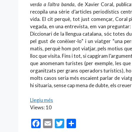
verda a l’altra banda
, de Xavier Coral, publica
recopila una sèrie d’articles periodístics cent
vida. El cit perquè, tot just començar, Coral 
vegada, en una entrevista, em van preguntar: “
Diccionari de la llengua catalana, sóc totes d
pel gust de conèixer-lo” i un viatger “una per
matís, perquè hom pot viatjar, pels motius que s
lloc que visita. Fins i tot, si capgiram l’argum
que anomenam turistes (per exemple, les que vi
organitzats per grans operadors turístics), ho
molts casos seria més escaient parlar de viat
hi situaria, sense cap mena de dubte, els creuer
Llegiu més
Views: 10
F
E
T
C