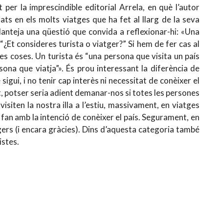
t per la imprescindible editorial Arrela, en què l’autor
rats en els molts viatges que ha fet al llarg de la seva
planteja una qüestió que convida a reflexionar-hi: «Una
¿Et consideres turista o viatger?” Si hem de fer cas al
ues coses. Un turista és “una persona que visita un país
sona que viatja”». És prou interessant la diferència de
igui, i no tenir cap interès ni necessitat de conèixer el
ent, potser seria adient demanar-nos si totes les persones
siten la nostra illa a l’estiu, massivament, en viatges
 fan amb la intenció de conèixer el país. Segurament, en
gers (i encara gràcies). Dins d’aquesta categoria també
istes.