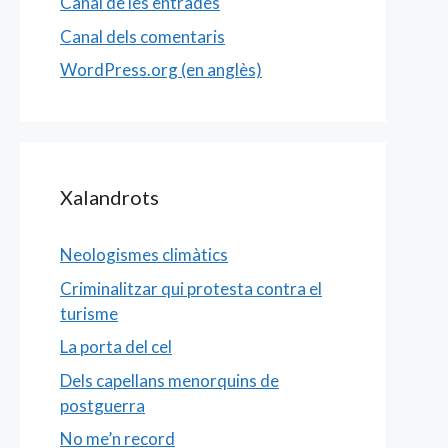
Canal de les entrades
Canal dels comentaris
WordPress.org (en anglès)
Xalandrots
Neologismes climàtics
Criminalitzar qui protesta contra el
turisme
La porta del cel
Dels capellans menorquins de
postguerra
No me’n record