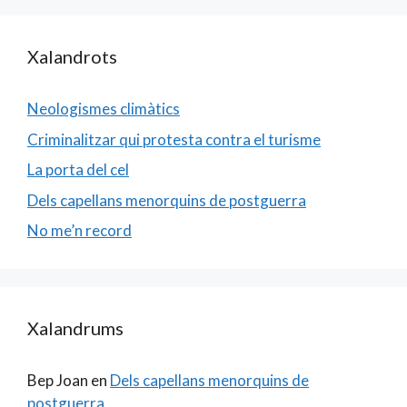
Xalandrots
Neologismes climàtics
Criminalitzar qui protesta contra el turisme
La porta del cel
Dels capellans menorquins de postguerra
No me’n record
Xalandrums
Bep Joan
en
Dels capellans menorquins de
postguerra