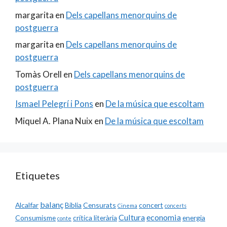
margarita
en
Dels capellans menorquins de
postguerra
margarita
en
Dels capellans menorquins de
postguerra
Tomàs Orell
en
Dels capellans menorquins de
postguerra
Ismael Pelegrí i Pons
en
De la música que escoltam
Miquel A. Plana Nuix
en
De la música que escoltam
Etiquetes
balanç
Alcalfar
Biblia
Censurats
concert
Cinema
concerts
Cultura
economia
Consumisme
crítica literària
energia
conte