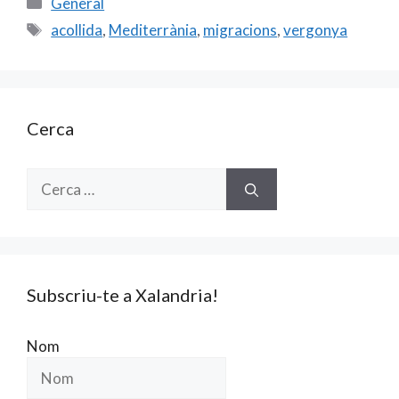
Categories
General
b
l
er
p
Etiquetes
acollida
,
Mediterrània
,
migracions
,
vergonya
o
ar
o
te
k
ix
Cerca
Cerca:
Subscriu-te a Xalandria!
Nom