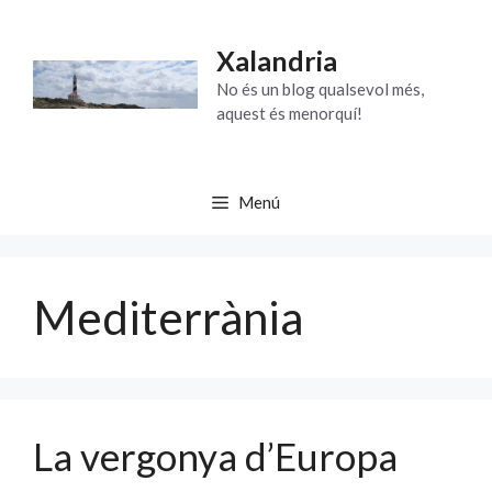
Vés
al
Xalandria
contingut
No és un blog qualsevol més,
aquest és menorquí!
Menú
Mediterrània
La vergonya d’Europa