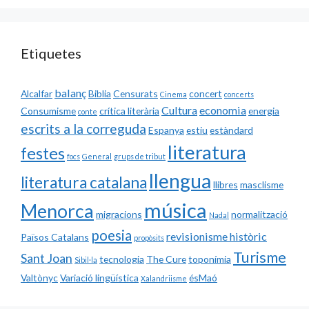
Etiquetes
balanç
Alcalfar
Biblia
Censurats
concert
Cinema
concerts
Cultura
economia
Consumisme
crítica literària
energia
conte
escrits a la correguda
Espanya
estiu
estàndard
literatura
festes
focs
General
grups de tribut
llengua
literatura catalana
llibres
masclisme
música
Menorca
migracions
normalització
Nadal
poesia
revisionisme històric
Països Catalans
propòsits
Turisme
Sant Joan
tecnologia
The Cure
toponímia
Sibil·la
Valtònyc
Variació lingüística
ésMaó
Xalandriisme