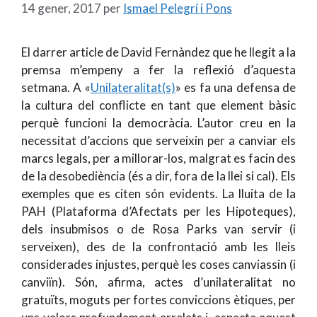
14 gener, 2017
per
Ismael Pelegrí i Pons
El darrer article de David Fernàndez que he llegit a la
premsa m’empeny a fer la reflexió d’aquesta
setmana. A «
Unilateralitat(s)
» es fa una defensa de
la cultura del conflicte en tant que element bàsic
perquè funcioni la democràcia. L’autor creu en la
necessitat d’accions que serveixin per a canviar els
marcs legals, per a millorar-los, malgrat es facin des
de la desobediència (és a dir, fora de la llei si cal). Els
exemples que es citen són evidents. La lluita de la
PAH (Plataforma d’Afectats per les Hipoteques),
dels insubmisos o de Rosa Parks van servir (i
serveixen), des de la confrontació amb les lleis
considerades injustes, perquè les coses canviassin (i
canviïn). Són, afirma, actes d’unilateralitat no
gratuïts, moguts per fortes conviccions ètiques, per