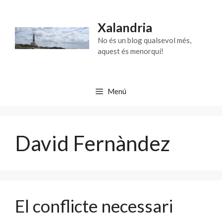
Vés
al
Xalandria
contingut
No és un blog qualsevol més,
aquest és menorquí!
Menú
David Fernàndez
El conflicte necessari