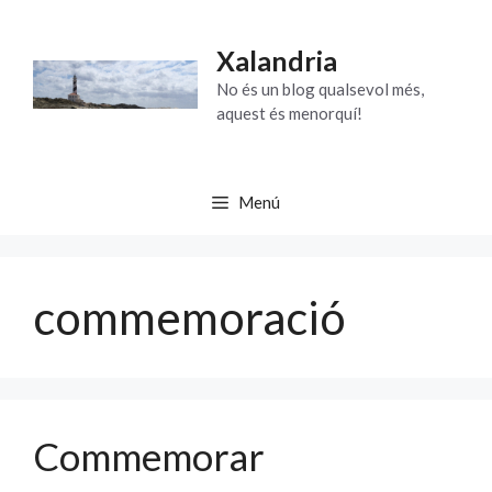
Vés
al
Xalandria
contingut
No és un blog qualsevol més,
aquest és menorquí!
Menú
commemoració
Commemorar