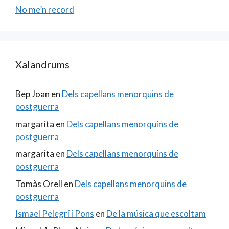
No me’n record
Xalandrums
Bep Joan
en
Dels capellans menorquins de
postguerra
margarita
en
Dels capellans menorquins de
postguerra
margarita
en
Dels capellans menorquins de
postguerra
Tomàs Orell
en
Dels capellans menorquins de
postguerra
Ismael Pelegrí i Pons
en
De la música que escoltam