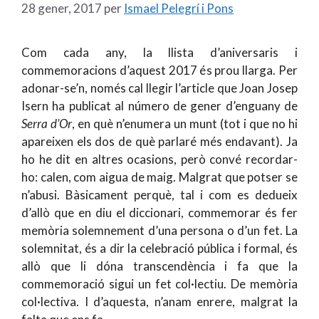
28 gener, 2017
per
Ismael Pelegrí i Pons
Com cada any, la llista d’aniversaris i
commemoracions d’aquest 2017 és prou llarga. Per
adonar-se’n, només cal llegir l’article que Joan Josep
Isern ha publicat al número de gener d’enguany de
Serra d’Or
, en què n’enumera un munt (tot i que no hi
apareixen els dos de què parlaré més endavant). Ja
ho he dit en altres ocasions, però convé recordar-
ho: calen, com aigua de maig. Malgrat que potser se
n’abusi. Bàsicament perquè, tal i com es dedueix
d’allò que en diu el diccionari, commemorar és fer
memòria solemnement d’una persona o d’un fet. La
solemnitat, és a dir la celebració pública i formal, és
allò que li dóna transcendència i fa que la
commemoració sigui un fet col·lectiu. De memòria
col·lectiva. I d’aquesta, n’anam enrere, malgrat la