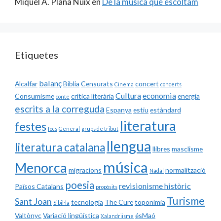
Miquel A. Plana Nuix
en
De la música que escoltam
Etiquetes
balanç
Alcalfar
Biblia
Censurats
concert
Cinema
concerts
Cultura
economia
Consumisme
crítica literària
energia
conte
escrits a la correguda
Espanya
estiu
estàndard
literatura
festes
focs
General
grups de tribut
llengua
literatura catalana
llibres
masclisme
música
Menorca
migracions
normalització
Nadal
poesia
revisionisme històric
Països Catalans
propòsits
Turisme
Sant Joan
tecnologia
The Cure
toponímia
Sibil·la
Valtònyc
Variació lingüística
ésMaó
Xalandriisme