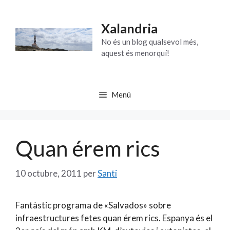
Vés
al
Xalandria
contingut
No és un blog qualsevol més,
aquest és menorquí!
Menú
Quan érem rics
10 octubre, 2011
per
Santi
Fantàstic programa de «Salvados» sobre
infraestructures fetes quan érem rics. Espanya és el