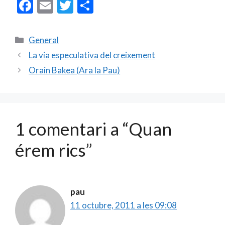
F
E
T
C
ac
m
w
o
e
ai
itt
m
Categories
General
b
l
er
p
La via especulativa del creixement
o
ar
Orain Bakea (Ara la Pau)
o
te
k
ix
1 comentari a “Quan
érem rics”
pau
11 octubre, 2011 a les 09:08