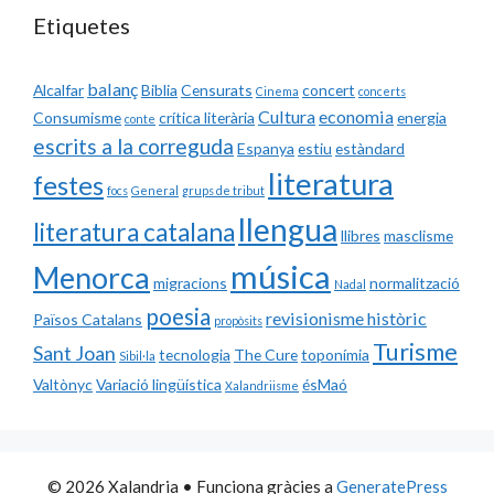
Etiquetes
balanç
Alcalfar
Biblia
Censurats
concert
Cinema
concerts
Cultura
economia
Consumisme
crítica literària
energia
conte
escrits a la correguda
Espanya
estiu
estàndard
literatura
festes
focs
General
grups de tribut
llengua
literatura catalana
llibres
masclisme
música
Menorca
migracions
normalització
Nadal
poesia
revisionisme històric
Països Catalans
propòsits
Turisme
Sant Joan
tecnologia
The Cure
toponímia
Sibil·la
Valtònyc
Variació lingüística
ésMaó
Xalandriisme
© 2026 Xalandria
• Funciona gràcies a
GeneratePress