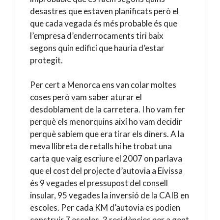
desastres que estaven planificats però el
que cada vegada és més probable és que
l’empresa d’enderrocaments tiri baix
segons quin edifici que hauria d’estar
protegit.
Per cert a Menorca ens van colar moltes
coses però vam saber aturar el
desdoblament de la carretera. I ho vam fer
perquè els menorquins així ho vam decidir
perquè sabíem que era tirar els diners. A la
meva llibreta de retalls hi he trobat una
carta que vaig escriure el 2007 on parlava
que el cost del projecte d’autovia a Eivissa
és 9 vegades el pressupost del consell
insular, 95 vegades la inversió de la CAIB en
escoles. Per cada KM d’autovia es podien
construir 7 escoles, 3 residències per a gent