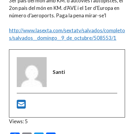
3er país del món amb KM. d’autovies i autopistes, el
2on país del món en KM. d’AVE i el 1er d’Europa en
número d’aeroports. Paga la pena mirar-se’l
http://www.lasexta.com/sextatv/salvados/completo
s/salvados__domingo__9_de_octubre/508553/1
Santi
Views: 5