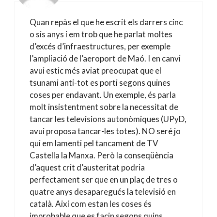
Quan repàs el que he escrit els darrers cinc
o sis anys i em trob que he parlat moltes
d’excés d’infraestructures, per exemple
l’ampliació de l’aeroport de Maó. I en canvi
avui estic més aviat preocupat que el
tsunami anti-tot es porti segons quines
coses per endavant. Un exemple, és parla
molt insistentment sobre la necessitat de
tancar les televisions autonòmiques (UPyD,
avui proposa tancar-les totes). NO seré jo
qui em lamenti pel tancament de TV
Castella la Manxa. Però la conseqüència
d’aquest crit d’austeritat podria
perfectament ser que en un plaç de tres o
quatre anys desaparegués la televisió en
català. Així com estan les coses és
improbable que es facin segons quins