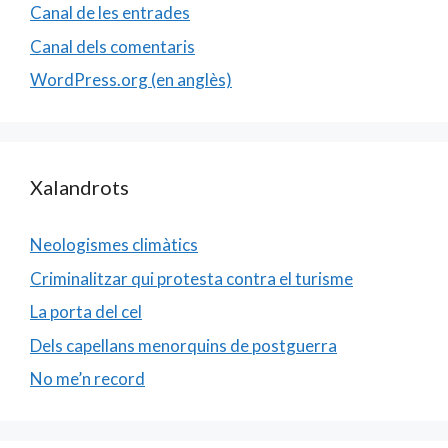
Canal de les entrades
Canal dels comentaris
WordPress.org (en anglès)
Xalandrots
Neologismes climàtics
Criminalitzar qui protesta contra el turisme
La porta del cel
Dels capellans menorquins de postguerra
No me’n record