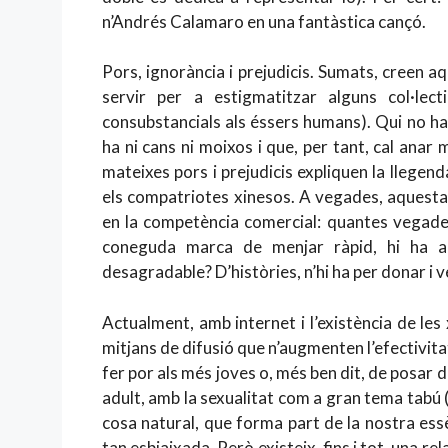
n’Andrés Calamaro en una fantàstica cançó.
Pors, ignorància i prejudicis. Sumats, creen a
servir per a estigmatitzar alguns col·lect
consubstancials als éssers humans). Qui no ha 
ha ni cans ni moixos i que, per tant, cal anar
mateixes pors i prejudicis expliquen la llegen
els compatriotes xinesos. A vegades, aquesta e
en la competència comercial: quantes vegade
coneguda marca de menjar ràpid, hi ha a
desagradable? D’històries, n’hi ha per donar i 
Actualment, amb internet i l’existència de le
mitjans de difusió que n’augmenten l’efectivita
fer por als més joves o, més ben dit, de posar 
adult, amb la sexualitat com a gran tema tabú (
cosa natural, que forma part de la nostra es
tan esbiaixada. Però existeix, fins i tot, una r