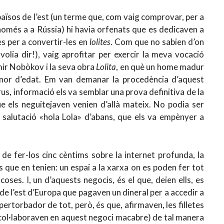
països de l’est (un terme que, com vaig comprovar, per a
n només a a Rússia) hi havia orfenats que es dedicaven a
es per a convertir-les en
lolites
. Com que no sabien d’on
volia dir!), vaig aprofitar per exercir la meva vocació
mir Nobòkov i la seva obra
Lolita
, en què un home madur
nor d’edat. Em van demanar la procedència d’aquest
rus, informació els va semblar una prova definitiva de la
que els neguitejaven venien d’allà mateix. No podia ser
 salutació «hola Lola» d’abans, que els va empènyer a
de fer-los cinc cèntims sobre la internet profunda, la
s que en tenien: un espai a la xarxa on es poden fer tot
coses. I, un d’aquests negocis, és el que, deien ells, es
e l’est d’Europa que pagaven un dineral per a accedir a
ertorbador de tot, però, és que, afirmaven, les filletes
 col·laboraven en aquest negoci macabre) de tal manera