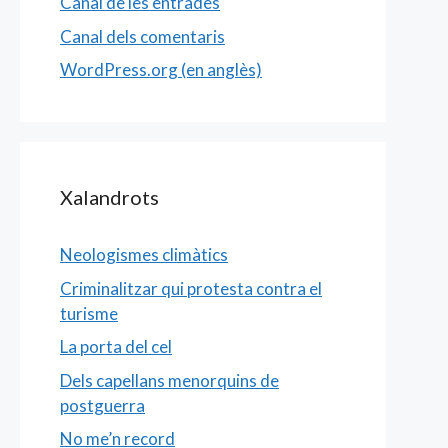
Canal de les entrades
Canal dels comentaris
WordPress.org (en anglès)
Xalandrots
Neologismes climàtics
Criminalitzar qui protesta contra el
turisme
La porta del cel
Dels capellans menorquins de
postguerra
No me’n record