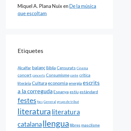
Miquel A. Plana Nuix
en
De la música
que escoltam
Etiquetes
balanç
Alcalfar
Biblia
Censurats
Cinema
concert
Consumisme
crítica
concerts
conte
escrits
Cultura
economia
literària
energia
a la correguda
Espanya
estiu
estàndard
festes
focs
General
grups de tribut
literatura
literatura
llengua
catalana
llibres
masclisme