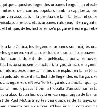
D’aquí que aquestes llegendes urbanes tenguin un efecte
ls mites o dels contes populars (amb la caputxeta, per
que van associats a la pèrdua de la infantesa: el color
vinculats a les societats urbanes i als seus interrogants.
el fet que, de les històries, se’n pugui extreure gairebé
uè, a la pràctica, les llegendes urbanes són açò) és una
 les generen. En el cas del club de la sida, hi traspuaven,
ona com la dolenta de la pel·lícula, la por a les noves
 la història no sembla actual), la ignorància de la gent i
 Són els mateixos mecanismes que expliquen la història
a pels adolescents. La llista de llegendes és llarga, des
les clavegueres de Nova York (algú els va amollar quan ja
tar al medi), passant per la troballa d’un submarinista
havia absorbit un hidroavió en carregar aigua de la mar
ort de Paul McCartney (es veu que, des de fa anys, un
per aquesta regla de tres, n’Elvis és viu, com explica