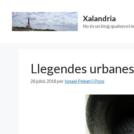
Vés
al
Xalandria
contingut
No és un blog qualsevol m
Llegendes urbane
28 juliol, 2018
per
Ismael Pelegrí i Pons