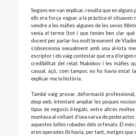
Segons em van explicar, resulta que en alguns 
ells era força vague: a la pràctica el situave
vendre a les màfies algunes de les seves fillet
venia el terme (tot i que tenien ben clar què 
docent per parlar-los molt breument de Vladi
s’obsessiona sexualment amb una al·lota me
escriptor i els vaig contestar que era d’origen 
credibilitat del relat: Nabòkov i les màfies 
casual, açò, com tampoc no ho havia estat la
explicar-me la història.
També vaig provar, deformació professional, 
deep web
, intentant ampliar les poques nocion
tipus de negocis il·legals, entre altres moltes 
muntava al voltant d’una xarxa de pederastes d
aquestes
lolites
robades dels orfenats. El més p
eren operades (hi havia, per tant, metges que