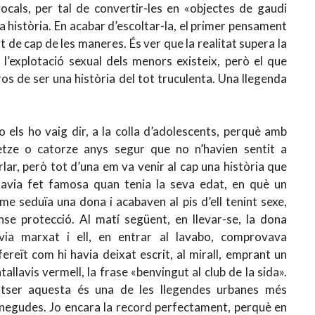
cals, per tal de convertir-les en «objectes de gaudi
 la història. En acabar d’escoltar-la, el primer pensament
t de cap de les maneres. És ver que la realitat supera la
l’explotació sexual dels menors existeix, però el que
os de ser una història del tot truculenta. Una llegenda
 els ho vaig dir, a la colla d’adolescents, perquè amb
etze o catorze anys segur que no n’havien sentit a
rlar, però tot d’una em va venir al cap una història que
havia fet famosa quan tenia la seva edat, en què un
me seduïa una dona i acabaven al pis d’ell tenint sexe,
nse protecció. Al matí següent, en llevar-se, la dona
via marxat i ell, en entrar al lavabo, comprovava
fereït com hi havia deixat escrit, al mirall, emprant un
ntallavis vermell, la frase «benvingut al club de la sida».
tser aquesta és una de les llegendes urbanes més
negudes. Jo encara la record perfectament, perquè en