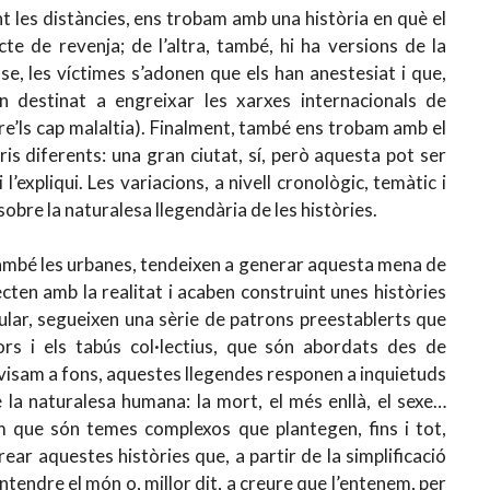
ant les distàncies, ens trobam amb una història en què el
te de revenja; de l’altra, també, hi ha versions de la
-se, les víctimes s’adonen que els han anestesiat i que,
 destinat a engreixar les xarxes internacionals de
re’ls cap malaltia). Finalment, també ens trobam amb el
ris diferents: una gran ciutat, sí, però aquesta pot ser
’expliqui. Les variacions, a nivell cronològic, temàtic i
obre la naturalesa llegendària de les històries.
també les urbanes, tendeixen a generar aquesta mena de
cten amb la realitat i acaben construint unes històries
pular, segueixen una sèrie de patrons preestablerts que
pors i els tabús col·lectius, que són abordats des de
revisam a fons, aquestes llegendes responen a inquietuds
a naturalesa humana: la mort, el més enllà, el sexe…
m que són temes complexos que plantegen, fins i tot,
ear aquestes històries que, a partir de la simplificació
entendre el món o, millor dit, a creure que l’entenem, per