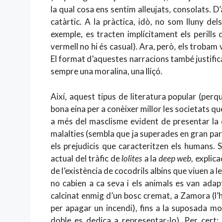
la qual cosa ens sentim alleujats, consolats. 
catàrtic. A la pràctica, idò, no som lluny de
exemple, es tracten implícitament els perills 
vermell no hi és casual). Ara, però, els trobam 
El format d’aquestes narracions també justifica 
sempre una moralina, una lliçó.
Així, aquest tipus de literatura popular (perq
bona eina per a conèixer millor les societats que
a més del masclisme evident de presentar la d
malalties (sembla que ja superades en gran part:
els prejudicis que caracteritzen els humans.
actual del tràfic de
lolites
a la
deep web,
explicad
de l’existència de cocodrils albins que viuen a 
no cabien a ca seva i els animals es van adap
calcinat enmig d’un bosc cremat, a Zamora (l’
per apagar un incendi), fins a la suposada m
doble es dedica a representar-lo). Per cert: 