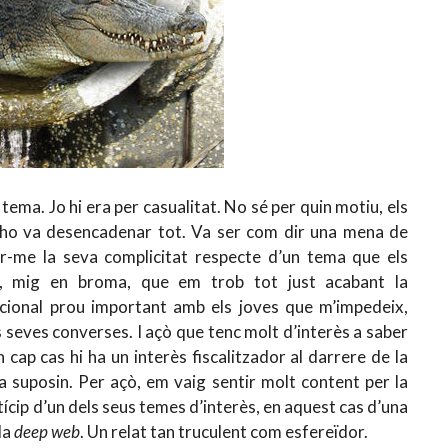
tema. Jo hi era per casualitat. No sé per quin motiu, els
 ho va desencadenar tot. Va ser com dir una mena de
-me la seva complicitat respecte d’un tema que els
r, mig en broma, que em trob tot just acabant la
acional prou important amb els joves que m’impedeix,
 seves converses. I açò que tenc molt d’interès a saber
 cap cas hi ha un interès fiscalitzador al darrere de la
la suposin. Per açò, em vaig sentir molt content per la
cip d’un dels seus temes d’interès, en aquest cas d’una
la
deep web
. Un relat tan truculent com esfereïdor.