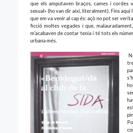
que els amputaven braços, cames i cordes vo
sexual» (ho van dir així, literalment). Fins aquí
que em va venir al cap és: açò no pot ser verita
ficció moltes vegades i que, malauradament, 
m’acabaven de contar tenia i té tots els númer
urbana més.
No
tr
pa
s’
ho
se
ha
es
pi
Po
co