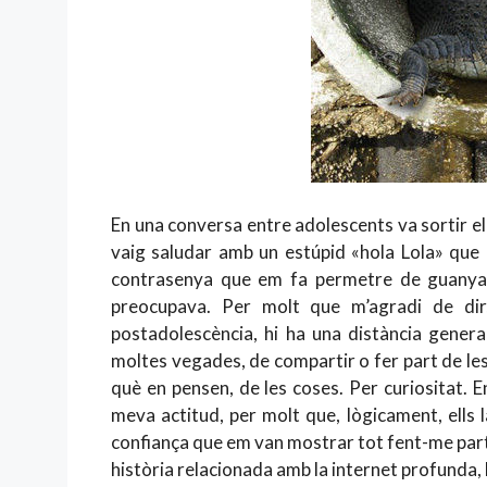
En una conversa entre adolescents va sortir el 
vaig saludar amb un estúpid «hola Lola» que
contrasenya que em fa permetre de guanyar
preocupava. Per molt que m’agradi de di
postadolescència, hi ha una distància gener
moltes vegades, de compartir o fer part de les
què en pensen, de les coses. Per curiositat. En
meva actitud, per molt que, lògicament, ells 
confiança que em van mostrar tot fent-me partí
història relacionada amb la internet profunda, 