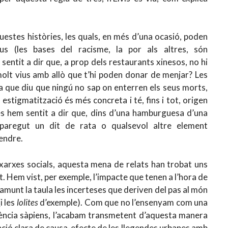
questes històries, les quals, en més d’una ocasió, poden
ius (les bases del racisme, la por als altres, són
sentit a dir que, a prop dels restaurants xinesos, no hi
 molt vius amb allò que t’hi poden donar de menjar? Les
da que diu que ningú no sap on enterren els seus morts,
stigmatització és més concreta i té, fins i tot, origen
s hem sentit a dir que, dins d’una hamburguesa d’una
paregut un dit de rata o qualsevol altre element
vendre.
s xarxes socials, aquesta mena de relats han trobat uns
t. Hem vist, per exemple, l’impacte que tenen a l’hora de
damunt la taula les incerteses que deriven del pas al món
i les
lolites
d’exemple). Com que no l’ensenyam com una
sència sàpiens, l’acabam transmetent d’aquesta manera
elació clara de causa-efecte de les llegendes urbanes amb