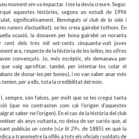
 seu moment em va impactar. I me la devia creure. Segur.
rquè aquestes històries, segons un estudi de 1996
itulat, significativament,
Benvinguts al club de la sida i
tres rumors d’actualitat
), se les creia gairebé tothom. En
uella ocasió, la donaven per bona gairebé un noranta
r cent dels tres mil set-cents cinquanta-vuit joves
ment ara, respecte de la història de les
lolites,
les xifres
caven convençuts. Jo, més escèptic, els demanava per
a que vaig aprofitar, també, per intentar-los colar el
abans de donar-les per bones), i no van saber anar més
tenien, per a ells, tota la credibilitat del món.
I, sempre, són falses, per molt que se les cregui tanta
ació (que no contrasten com cal l’origen d’aquestes
lgrat saber-ne l’origen). En el cas de la història del club
onèixer als anys vuitanta, no deixa de ser curiós que, al
sant publicàs un conte («
Le lit 29
», de 1885) en què la
ica a transmetre la sífilis a tots els oficials i soldats de