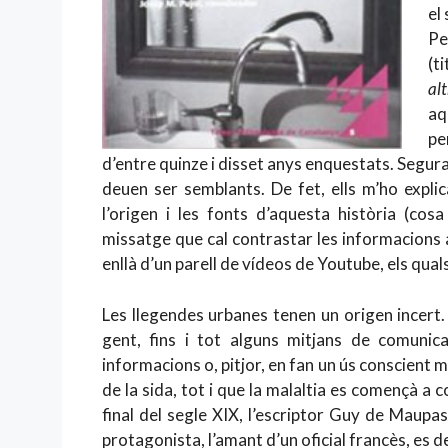
el
Pe
(t
al
aq
pe
d’entre quinze i disset anys enquestats. Segura
deuen ser semblants. De fet, ells m’ho expli
l’origen i les fonts d’aquesta història (cos
missatge que cal contrastar les informacions 
enllà d’un parell de vídeos de Youtube, els quals 
Les llegendes urbanes tenen un origen incert. 
gent, fins i tot alguns mitjans de comunic
informacions o, pitjor, en fan un ús conscient ma
de la sida, tot i que la malaltia es començà a c
final del segle XIX, l’escriptor Guy de Maupas
protagonista, l’amant d’un oficial francès, es ded