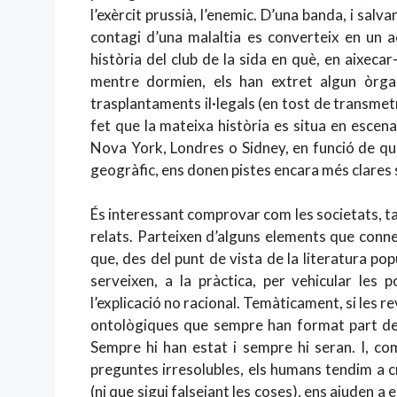
l’exèrcit prussià, l’enemic. D’una banda, i salv
contagi d’una malaltia es converteix en un ac
història del club de la sida en què, en aixecar
mentre dormien, els han extret algun òrgan
trasplantaments il·legals (en tost de transmet
fet que la mateixa història es situa en escena
Nova York, Londres o Sidney, en funció de qui l
geogràfic, ens donen pistes encara més clares s
És interessant comprovar com les societats, 
relats. Parteixen d’alguns elements que conne
que, des del punt de vista de la literatura po
serveixen, a la pràctica, per vehicular les 
l’explicació no racional. Temàticament, si les 
ontològiques que sempre han format part de l
Sempre hi han estat i sempre hi seran. I, co
preguntes irresolubles, els humans tendim a cr
(ni que sigui falsejant les coses), ens ajuden a 