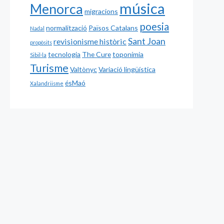
música
Menorca
migracions
poesia
normalització
Països Catalans
Nadal
Sant Joan
revisionisme històric
propòsits
tecnologia
The Cure
toponímia
Sibil·la
Turisme
Valtònyc
Variació lingüística
ésMaó
Xalandriisme