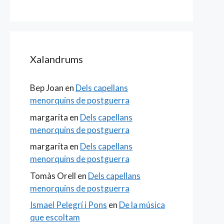
Xalandrums
Bep Joan
en
Dels capellans
menorquins de postguerra
margarita
en
Dels capellans
menorquins de postguerra
margarita
en
Dels capellans
menorquins de postguerra
Tomàs Orell
en
Dels capellans
menorquins de postguerra
Ismael Pelegrí i Pons
en
De la música
que escoltam