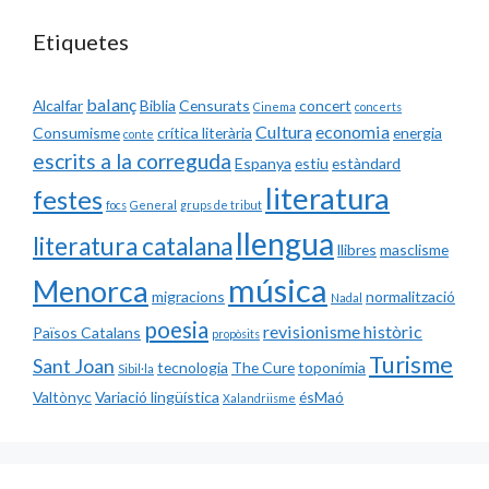
Etiquetes
balanç
Alcalfar
Biblia
Censurats
concert
Cinema
concerts
Cultura
economia
Consumisme
crítica literària
energia
conte
escrits a la correguda
Espanya
estiu
estàndard
literatura
festes
focs
General
grups de tribut
llengua
literatura catalana
llibres
masclisme
música
Menorca
migracions
normalització
Nadal
poesia
revisionisme històric
Països Catalans
propòsits
Turisme
Sant Joan
tecnologia
The Cure
toponímia
Sibil·la
Valtònyc
Variació lingüística
ésMaó
Xalandriisme