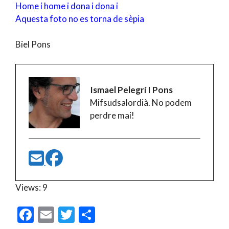
Home i home i dona i dona i
Aquesta foto no es torna de sèpia
Biel Pons
Ismael Pelegrí I Pons
Mifsudsalordià. No podem
perdre mai!
Views: 9
F
E
T
C