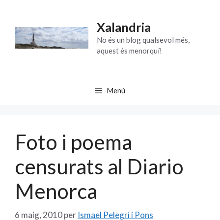
Vés
al
Xalandria
contingut
No és un blog qualsevol més,
aquest és menorquí!
Menú
Foto i poema
censurats al Diario
Menorca
6 maig, 2010
per
Ismael Pelegrí i Pons