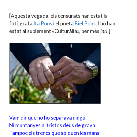
[Aquesta vegada, els censurats han estat la
fotògrafa
Ita Pons
i el poeta
Biel Pons
. I ho han
estat al suplement «Culturàlia», per més
inri
.]
Vam dir que no ho separava ningú
Ni muntanyes ni tristos déus de grava
Tampoc els trencs que solquen les mans