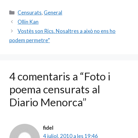
ac
m
w
o
e
ai
itt
m
Categories
Censurats
,
General
b
l
er
p
Ollin Kan
o
ar
Vostès son Rics. Nosaltres a això no ens ho
o
te
podem permetre”
k
ix
4 comentaris a “Foto i
poema censurats al
Diario Menorca”
fidel
4 juliol, 2010 a les 19:46