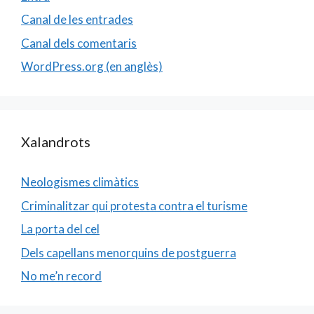
Canal de les entrades
Canal dels comentaris
WordPress.org (en anglès)
Xalandrots
Neologismes climàtics
Criminalitzar qui protesta contra el turisme
La porta del cel
Dels capellans menorquins de postguerra
No me’n record