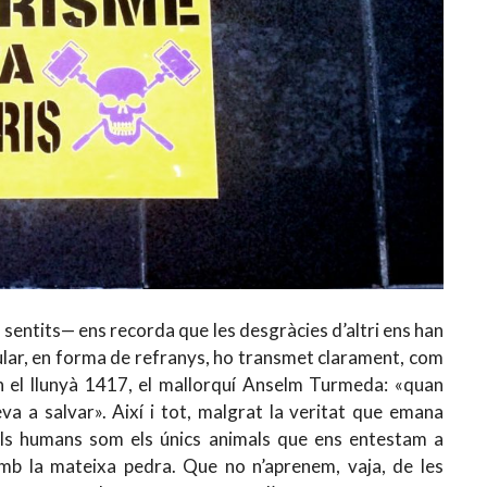
 sentits— ens recorda que les desgràcies d’altri ens han
pular, en forma de refranys, ho transmet clarament, com
n el llunyà 1417, el mallorquí Anselm Turmeda: «quan
va a salvar». Així i tot, malgrat la veritat que emana
els humans som els únics animals que ens entestam a
mb la mateixa pedra. Que no n’aprenem, vaja, de les