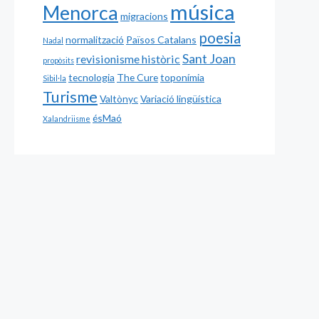
música
Menorca
migracions
poesia
normalització
Països Catalans
Nadal
Sant Joan
revisionisme històric
propòsits
tecnologia
The Cure
toponímia
Sibil·la
Turisme
Valtònyc
Variació lingüística
ésMaó
Xalandriisme