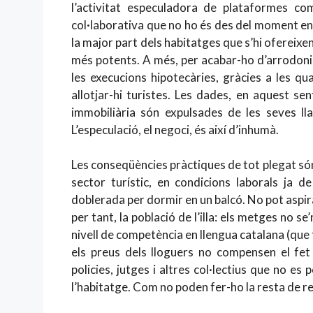
l’activitat especuladora de plataformes c
col·laborativa que no ho és des del moment en
la major part dels habitatges que s’hi ofereix
més potents. A més, per acabar-ho d’arrodon
les execucions hipotecàries, gràcies a les qu
allotjar-hi turistes. Les dades, en aquest se
immobiliària són expulsades de les seves ll
L’especulació, el negoci, és així d’inhumà.
Les conseqüències pràctiques de tot plegat són 
sector turístic, en condicions laborals ja d
doblerada per dormir en un balcó. No pot aspirar
per tant, la població de l’illa: els metges no 
nivell de competència en llengua catalana (que
els preus dels lloguers no compensen el fet 
policies, jutges i altres col·lectius que no e
l’habitatge. Com no poden fer-ho la resta de r