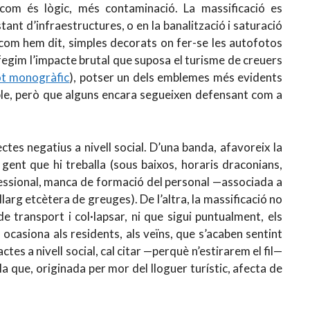
, com és lògic, més contaminació. La massificació es
ant d’infraestructures, o en la banalització i saturació
 com hem dit, simples decorats on fer-se les autofotos
 afegim l’impacte brutal que suposa el turisme de creuers
ot monogràfic
), potser un dels emblemes més evidents
ible, però que alguns encara segueixen defensant com a
fectes negatius a nivell social. D’una banda, afavoreix la
 gent que hi treballa (sous baixos, horaris draconians,
rofessional, manca de formació del personal —associada a
arg etcètera de greuges). De l’altra, la massificació no
e transport i col·lapsar, ni que sigui puntualment, els
 ocasiona als residents, als veïns, que s’acaben sentint
ctes a nivell social, cal citar —perquè n’estirarem el fil—
a que, originada per mor del lloguer turístic, afecta de