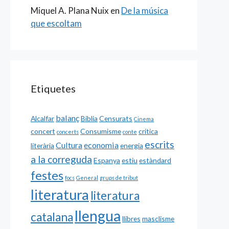
Miquel A. Plana Nuix
en
De la música
que escoltam
Etiquetes
balanç
Alcalfar
Biblia
Censurats
Cinema
concert
Consumisme
crítica
concerts
conte
escrits
Cultura
economia
literària
energia
a la correguda
Espanya
estiu
estàndard
festes
focs
General
grups de tribut
literatura
literatura
llengua
catalana
llibres
masclisme