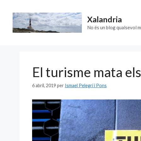
Vés
al
Xalandria
contingut
No és un blog qualsevol m
El turisme mata els
6 abril, 2019
per
Ismael Pelegrí i Pons