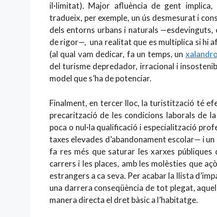
il·limitat). Major afluència de gent implica
tradueix, per exemple, un ús desmesurat i const
dels entorns urbans i naturals —esdevinguts,
de rigor—, una realitat que es multiplica si hi
(al qual vam dedicar, fa un temps, un
xalandr
del turisme depredador, irracional i insosten
model que s’ha de potenciar.
Finalment, en tercer lloc, la turistització té e
precarització de les condicions laborals de la
poca o nul·la qualificació i especialització p
taxes elevades d’abandonament escolar— i un ll
fa res més que saturar les xarxes públiques d
carrers i les places, amb les molèsties que açò
estrangers a ca seva. Per acabar la llista d’impa
una darrera conseqüència de tot plegat, aquell
manera directa el dret bàsic a l’habitatge.