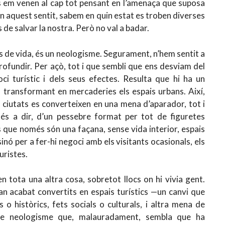
 em venen al cap tot pensant en l’amenaça que suposa
En aquest sentit, sabem en quin estat es troben diverses
de salvar la nostra. Però no val a badar.
ps de vida, és un neologisme. Segurament, n’hem sentit a
profundir. Per açò, tot i que sembli que ens desviam del
 turístic i dels seus efectes. Resulta que hi ha un
transformant en mercaderies els espais urbans. Així,
ciutats es converteixen en una mena d’aparador, tot i
és a dir, d’un pessebre format per tot de figuretes
es que només són una façana, sense vida interior, espais
nó per a fer-hi negoci amb els visitants ocasionals, els
uristes.
n tota una altra cosa, sobretot llocs on hi vivia gent.
an acabat convertits en espais turístics —un canvi que
 o històrics, fets socials o culturals, i altra mena de
tre neologisme que, malauradament, sembla que ha