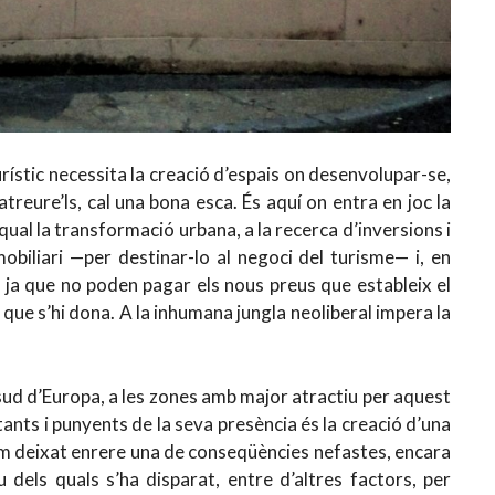
ístic necessita la creació d’espais on desenvolupar-se,
atreure’ls, cal una bona esca. És aquí on entra en joc la
 qual la transformació urbana, a la recerca d’inversions i
mobiliari —per destinar-lo al negoci del turisme— i, en
 ja que no poden pagar els nous preus que estableix el
que s’hi dona. A la inhumana jungla neoliberal impera la
l sud d’Europa, a les zones amb major atractiu per aquest
ants i punyents de la seva presència és la creació d’una
em deixat enrere una de conseqüències nefastes, encara
eu dels quals s’ha disparat, entre d’altres factors, per