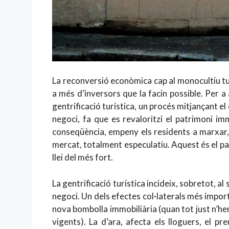
La reconversió econòmica cap al monocultiu tur
a més d’inversors que la facin possible. Per a 
gentrificació turística, un procés mitjançant el
negoci, fa que es revaloritzi el patrimoni im
conseqüència, empeny els residents a marxar,
mercat, totalment especulatiu. Aquest és el pa 
llei del més fort.
La gentrificació turística incideix, sobretot, a
negoci. Un dels efectes col·laterals més import
nova bombolla immobiliària (quan tot just n’h
vigents). La d’ara, afecta els lloguers, el pr