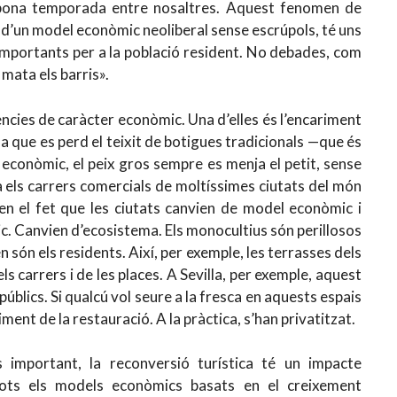
bona temporada entre nosaltres. Aquest fenomen de
 d’un model econòmic neoliberal sense escrúpols, té uns
mportants per a la població resident. No debades, com
 mata els barris».
üències de caràcter econòmic. Una d’elles és l’encariment
a que es perd el teixit de botigues tradicionals —que és
me econòmic, el peix gros sempre es menja el petit, sense
 els carrers comercials de moltíssimes ciutats del món
 en el fet que les ciutats canvien de model econòmic i
tic. Canvien d’ecosistema. Els monocultius són perillosos
en són els residents. Així, per exemple, les terrasses dels
s carrers i de les places. A Sevilla, per exemple, aquest
úblics. Si qualcú vol seure a la fresca en aquests espais
ment de la restauració. A la pràctica, s’han privatitzat.
important, la reconversió turística té un impacte
tots els models econòmics basats en el creixement