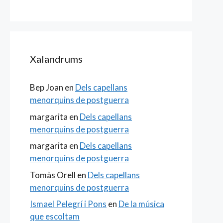
Xalandrums
Bep Joan
en
Dels capellans
menorquins de postguerra
margarita
en
Dels capellans
menorquins de postguerra
margarita
en
Dels capellans
menorquins de postguerra
Tomàs Orell
en
Dels capellans
menorquins de postguerra
Ismael Pelegrí i Pons
en
De la música
que escoltam