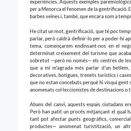
experiències. Aquests exemples paremiològics
per a Menorca el fenomen de la gentrificació. 
barbes veïnes i, també, que encara som a temps 
He citat un mot, gentrificació, que té poc tem
parlar, però caldrà definir-lo per a poder-hi a
tema, començarem endinsant-nos en el negoci
determinat creixement del turisme que acaba 
sobretot —però no només— els centres de les 
que a mi m’agrada més parlar d’un betlem, 
decoratives, botigues, trenets turístics i cas
que no estan concebuts perquè hi visqui gent si
anomenats col·leccionistes de destinacions o t
Abans del canvi, aquests espais ciutadans ere
Però han patit un procés mitjançant el qual h
tant pot afectar punts geogràfics, comercials
productes— anomenat turistització, un al