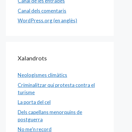
Canal de les entrades
Canal dels comentaris
WordPress.org (en anglès)
Xalandrots
Neologismes climàtics
Criminalitzar qui protesta contra el
turisme
La porta del cel
Dels capellans menorquins de
postguerra
No me’n record