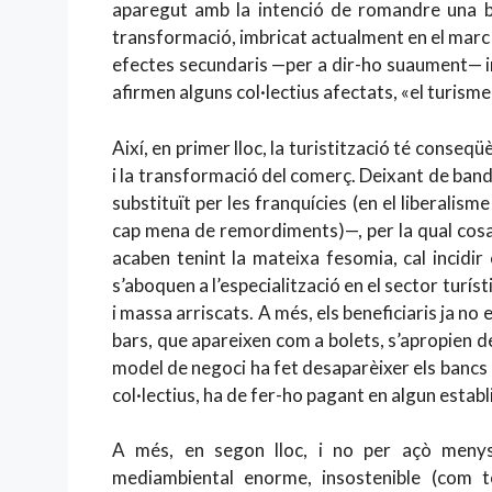
aparegut amb la intenció de romandre una 
transformació, imbricat actualment en el marc
efectes secundaris —per a dir-ho suaument— i
afirmen alguns col·lectius afectats, «el turisme
Així, en primer lloc, la turistització té conseq
i la transformació del comerç. Deixant de band
substituït per les franquícies (en el liberalis
cap mena de remordiments)—, per la qual cosa
acaben tenint la mateixa fesomia, cal incidir
s’aboquen a l’especialització en el sector turís
i massa arriscats. A més, els beneficiaris ja no 
bars, que apareixen com a bolets, s’apropien del
model de negoci ha fet desaparèixer els bancs p
col·lectius, ha de fer-ho pagant en algun establi
A més, en segon lloc, i no per açò menys 
mediambiental enorme, insostenible (com 