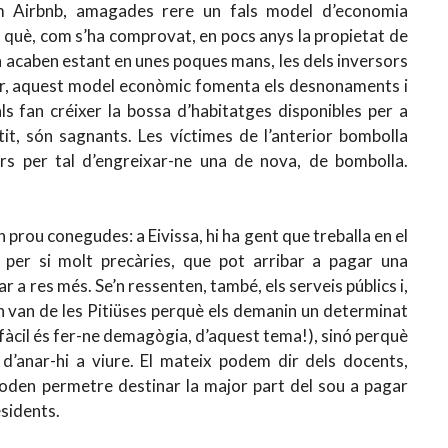
om Airbnb, amagades rere un fals model d’economia
 què, com s’ha comprovat, en pocs anys la propietat de
en acaben estant en unes poques mans, les dels inversors
ir, aquest model econòmic fomenta els desnonaments i
als fan créixer la bossa d’habitatges disponibles per a
ntit, són sagnants. Les víctimes de l’anterior bombolla
ars per tal d’engreixar-ne una de nova, de bombolla.
prou conegudes: a Eivissa, hi ha gent que treballa en el
e per si molt precàries, que pot arribar a pagar una
 a res més. Se’n ressenten, també, els serveis públics i,
se’n van de les Pitiüses perquè els demanin un determinat
 fàcil és fer-ne demagògia, d’aquest tema!), sinó perquè
d’anar-hi a viure. El mateix podem dir dels docents,
s poden permetre destinar la major part del sou a pagar
esidents.