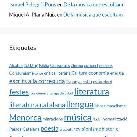
Ismael Pelegrí i Pons
en
De la música que escoltam
Miquel A. Plana Nuix
en
De la música que escoltam
Etiquetes
balanç
Alcalfar
Biblia
Censurats
concert
Cinema
concerts
Cultura
economia
Consumisme
crítica literària
energia
conte
escrits a la correguda
Espanya
estiu
estàndard
literatura
festes
focs
General
grups de tribut
llengua
literatura catalana
llibres
masclisme
música
Menorca
migracions
normalització
Nadal
poesia
revisionisme històric
Països Catalans
propòsits