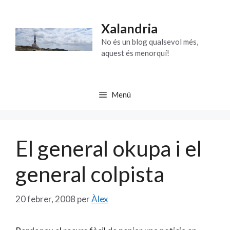
Vés
al
Xalandria
contingut
No és un blog qualsevol més,
aquest és menorquí!
Menú
El general okupa i el
general colpista
20 febrer, 2008
per
Àlex