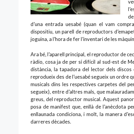
ve
l’
de
d’una entrada uesabé (quan el vam comprar
dispositiu, un parell de reproductors d’emapet
joguina, a l’hora de fer l’inventari de les màqui
Ara bé, l’aparell principal, el reproductor de ce
ràdio, cosa ja de per sí difícil al sud-est d
distància, la tapadora del lector dels disco
reprodueix des de l’uesabé segueix un ordre qu
musicals dins les respectives carpetes del pe
segueix), entre d’altres mals, que malaurada
greus, del reproductor musical. Aquest pano
posa de manifest que, enllà de l’anècdota p
enllaunada condiciona, i molt, la manera d’es
darreres dècades.