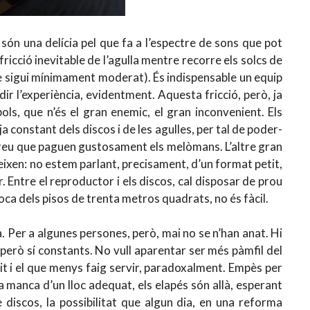
s són una delícia pel que fa a l’espectre de sons que pot
 fricció inevitable de l’agulla mentre recorre els solcs de
ue sigui mínimament moderat). És indispensable un equip
ir l’experiència, evidentment. Aquesta fricció, però, ja
 pols, que n’és el gran enemic, el gran inconvenient. Els
 constant dels discos i de les agulles, per tal de poder-
preu que paguen gustosament els melòmans. L’altre gran
eixen: no estem parlant, precisament, d’un format petit,
Entre el reproductor i els discos, cal disposar de prou
’època dels pisos de trenta metros quadrats, no és fàcil.
. Per a algunes persones, però, mai no se n’han anat. Hi
però sí constants. No vull aparentar ser més pàmfil del
t i el que menys faig servir, paradoxalment. Empès per
a manca d’un lloc adequat, els elapés són allà, esperant
 discos, la possibilitat que algun dia, en una reforma