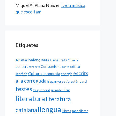
Miquel A. Plana Nuix
en
De la música
que escoltam
Etiquetes
balanç
Alcalfar
Biblia
Censurats
Cinema
concert
Consumisme
crítica
concerts
conte
escrits
Cultura
economia
literària
energia
a la correguda
Espanya
estiu
estàndard
festes
focs
General
grups de tribut
literatura
literatura
llengua
catalana
llibres
masclisme