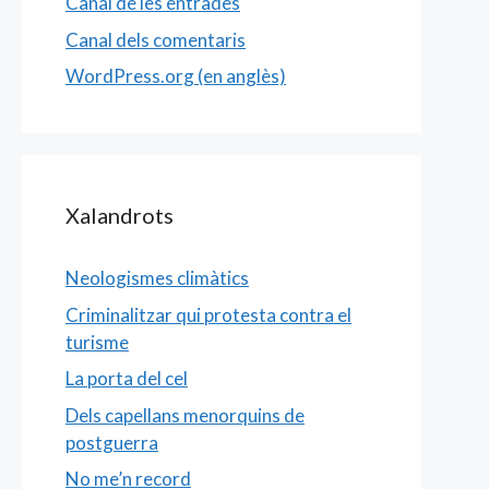
Canal de les entrades
Canal dels comentaris
WordPress.org (en anglès)
Xalandrots
Neologismes climàtics
Criminalitzar qui protesta contra el
turisme
La porta del cel
Dels capellans menorquins de
postguerra
No me’n record