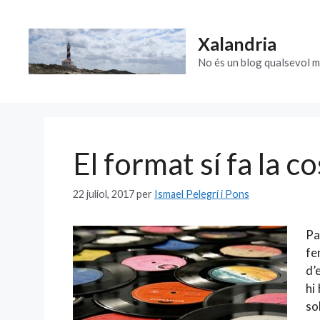
Vés
al
Xalandria
contingut
No és un blog qualsevol m
El format sí fa la co
22 juliol, 2017
per
Ismael Pelegrí i Pons
Pa
fe
d’
hi
so