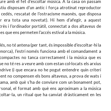
ure amb el fet d’escoltar música. A la casa on passam
estiu disposam d’un antic i força atrotinat reproductor
 cedés, rescatat de l’ostracisme maonès, que disposa
 era tota una novetat). Hi hem d’afegir, a aquest
rès i l’ordinador portàtil, connectat a dos altaveus de
nes que ens permeten l’accés estival a la música.
dés, no té antena (per tant, és impossible d’escoltar-hi la
e Menorca), l’estri només funciona amb el comandament a
s compactes no tanca correctament i la música que es
e no té res a veure amb com estan col·locats els arxius
ndrive (i que encara no he pogut entendre quin criteri
ment no compensen els bons altaveus, a prova de wats i
rama, amb què s’ha de conviure com un bonament pot,
ersonal, el format amb què ens aproximam a la música
coltar-la, un ritual que ha canviat dràsticament en les