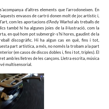
ls s’acompanya d’altres elements que l’arrodoneixen. En
d’aquests envasos de cartró donen molt de joc artístic i,
’art, com les aportacions d’Andy Warhol als treballs de
ics també hi ha algunes joies de la il·lustració, com la
ta, en què hom pot submergir-s’hi hores, gaudint de la
eball discogràfic. Hi ha algun cas en què, fins i tot,
uesta part artística, a més, no només la trobam a la part
terior (en casos de discos dobles i, fins i tot, triples). El
ret amb les lletres de les cançons. Lletra escrita, música
devé multisensorial.