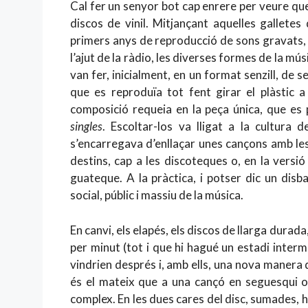
Cal fer un senyor bot cap enrere per veure que
discos de vinil. Mitjançant aquelles galletes
primers anys de reproducció de sons gravats, 
l’ajut de la ràdio, les diverses formes de la músi
van fer, inicialment, en un format senzill, de s
que es reproduïa tot fent girar el plàstic a
composició requeia en la peça única, que es 
singles
. Escoltar-los va lligat a la cultura 
s’encarregava d’enllaçar unes cançons amb les
destins, cap a les discoteques o, en la vers
guateque. A la pràctica, i potser dic un dis
social, públic i massiu de la música.
En canvi, els elapés, els discos de llarga durad
per minut (tot i que hi hagué un estadi inter
vindrien després i, amb ells, una nova manera 
és el mateix que a una cançó en seguesqui o
complex. En les dues cares del disc, sumades, 