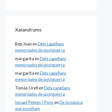
Xalandrums
Bep Joan
en
Dels capellans
menorquins de postguerra
margarita
en
Dels capellans
menorquins de postguerra
margarita
en
Dels capellans
menorquins de postguerra
Tomàs Orell
en
Dels capellans
menorquins de postguerra
Ismael Pelegrí i Pons
en
De la música
que escoltam