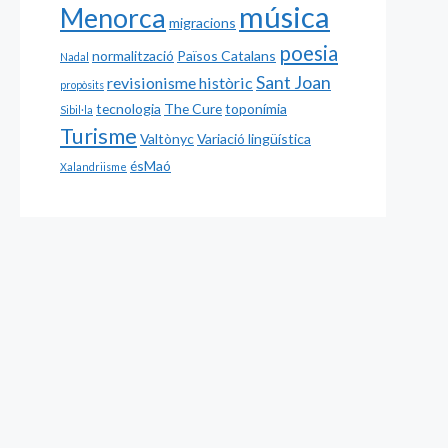
música
Menorca
migracions
poesia
normalització
Països Catalans
Nadal
Sant Joan
revisionisme històric
propòsits
tecnologia
The Cure
toponímia
Sibil·la
Turisme
Valtònyc
Variació lingüística
ésMaó
Xalandriisme