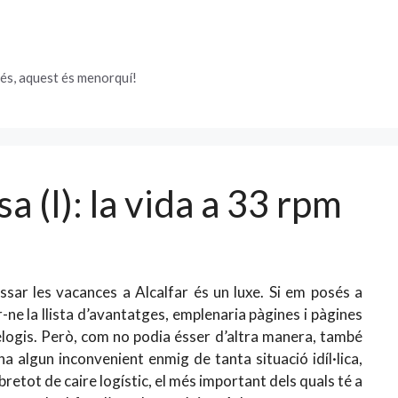
és, aquest és menorquí!
sa (I): la vida a 33 rpm
ssar les vacances a Alcalfar és un luxe. Si em posés a
r-ne la llista d’avantatges, emplenaria pàgines i pàgines
elogis. Però, com no podia ésser d’altra manera, també
 ha algun inconvenient enmig de tanta situació idíl·lica,
bretot de caire logístic, el més important dels quals té a