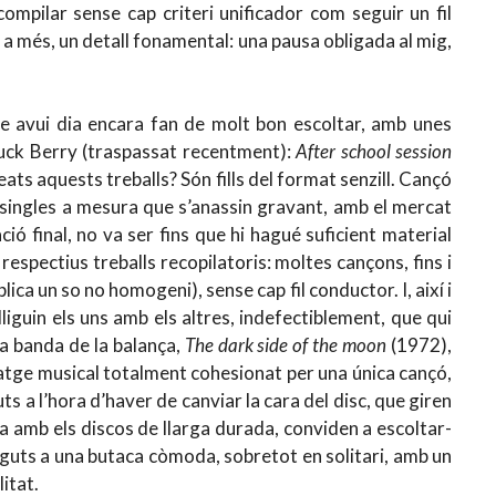
pilar sense cap criteri unificador com seguir un fil
 a més, un detall fonamental: una pausa obligada al mig,
ue avui dia encara fan de molt bon escoltar, amb unes
uck Berry (traspassat recentment):
After school session
ts aquests treballs? Són fills del format senzill. Cançó
n singles a mesura que s’anassin gravant, amb el mercat
ció final, no va ser fins que hi hagué suficient material
 respectius treballs recopilatoris: moltes cançons, fins i
ica un so no homogeni), sense cap fil conductor. I, així i
lliguin els uns amb els altres, indefectiblement, que qui
ra banda de la balança,
The dark side of the moon
(1972),
viatge musical totalment cohesionat per una única cançó,
 a l’hora d’haver de canviar la cara del disc, que giren
ssa amb els discos de llarga durada, conviden a escoltar-
guts a una butaca còmoda, sobretot en solitari, amb un
itat.