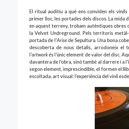
El ritual auditiu a què ens conviden els vini
primer lloc, les portades dels discos. La mida 
en aquest terreny, trobam autèntiques obres d
la Velvet Undreground. Pels territoris metàl·l
portada de l’
Arise
de Sepultura. Una bona cober
descoberta de nous detalls, arrodoneix el tr
l’
artwork
és l’únic element de valor del disc. Aq
davantera de l’obra, sinó també al darrere i a l’in
segon element, imprescindible, el formen el llib
escoltada, art visual: l’experiència del vinil es