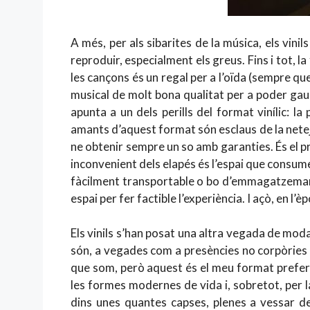
A més, per als sibarites de la música, els vinil
reproduir, especialment els greus. Fins i tot, la
les cançons és un regal per a l’oïda (sempre q
musical de molt bona qualitat per a poder gaud
apunta a un dels perills del format vinílic: la
amants d’aquest format són esclaus de la neteja
ne obtenir sempre un so amb garanties. És el 
inconvenient dels elapés és l’espai que consum
fàcilment transportable o bo d’emmagatzemar. 
espai per fer factible l’experiència. I açò, en l
Els vinils s’han posat una altra vegada de moda
són, a vegades com a presències no corpòries 
que som, però aquest és el meu format preferi
les formes modernes de vida i, sobretot, per l
dins unes quantes capses, plenes a vessar de