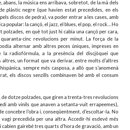
, abans, la música ens arribava, sobretot, de la mà dels
 de plàstic negre (que havien estat precedides, en els
pels discos de pedra), va poder entrar a les cases, amb
ca popular: la cançó, el jazz, el blues, el pop, el rock… Ho
et polzades, en què tot just hi cabia una cançó per cara,
 quaranta-cinc revolucions per minut. La força de la
podia alternar amb altres peces úniques, impreses en
de la radiofórmula, a la presència del discjòquei que
 altres, un format que va derivar, entre molts d’altres
ió hispànica, sempre més casposa, a allò que s’anomenà
barat, els discos senzills combinaven bé amb el consum
a, de dotze polzades, que giren a trenta-tres revolucions
medi amb vinils que anaven a setanta-vuit errapeemes),
de concebre l’obra i, conseqüentment, d’escoltar-la. No
 vagi precedida per una altra. Accedir-hi esdevé més
hi cabien gairebé tres quarts d’hora de gravació, amb un