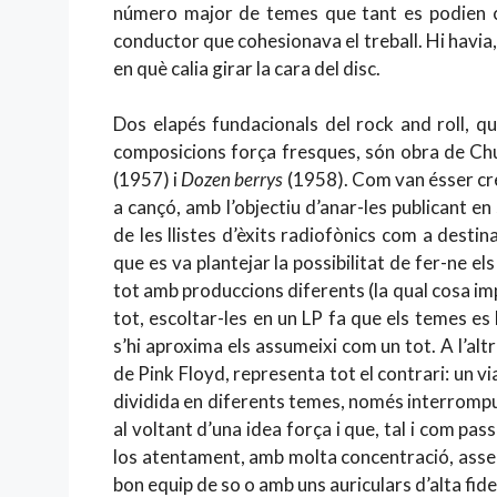
número major de temes que tant es podien com
conductor que cohesionava el treball. Hi havia,
en què calia girar la cara del disc.
Dos elapés fundacionals del rock and roll, q
composicions força fresques, són obra de Ch
(1957) i
Dozen berrys
(1958). Com van ésser crea
a cançó, amb l’objectiu d’anar-les publicant e
de les llistes d’èxits radiofònics com a destina
que es va plantejar la possibilitat de fer-ne els
tot amb produccions diferents (la qual cosa impl
tot, escoltar-les en un LP fa que els temes es 
s’hi aproxima els assumeixi com un tot. A l’alt
de Pink Floyd, representa tot el contrari: un 
dividida en diferents temes, només interromputs
al voltant d’una idea força i que, tal i com pa
los atentament, amb molta concentració, asse
bon equip de so o amb uns auriculars d’alta fidel