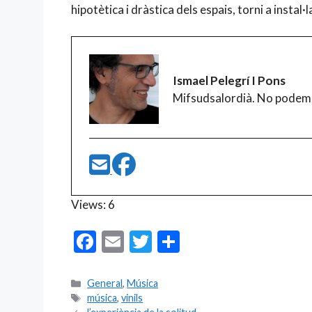
hipotètica i dràstica dels espais, torni a instal·
Ismael Pelegrí I Pons
Mifsudsalordià. No podem
Views: 6
F
E
T
C
ac
m
w
o
e
ai
itt
m
Categories
General
,
Música
Etiquetes
música
,
vinils
b
l
er
p