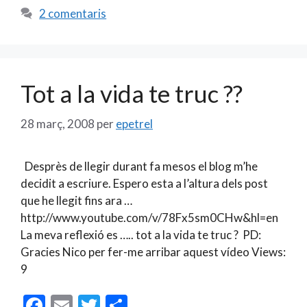
b
l
er
p
2 comentaris
o
ar
o
te
k
ix
Tot a la vida te truc ??
28 març, 2008
per
epetrel
Desprès de llegir durant fa mesos el blog m’he
decidit a escriure. Espero esta a l’altura dels post
que he llegit fins ara …
http://www.youtube.com/v/78Fx5sm0CHw&hl=en
La meva reflexió es ….. tot a la vida te truc ? PD:
Gracies Nico per fer-me arribar aquest vídeo Views:
9
F
E
T
C