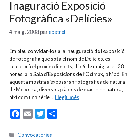
Inaguració Exposició
Fotogràfica «Delícies»
4 maig, 2008
per
epetrel
Em plau convidar-los a la inauguració de l’exposició
de fotografia que sota el nom de Delícies, es
celebrarà el pròxim dimarts, dia 6 de maig, a les 20
hores, a la Sala d’Exposicions de l’Ocimax, a Maó. En
aquesta mostra s’exposaran fotografies de natura
de Menorca, diversos plànols de macro de natura,
així com una sèrie …
Llegiu més
F
E
T
C
ac
m
w
o
e
ai
itt
m
Categories
Convocatòries