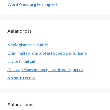
WordPress.org (en anglès)
Xalandrots
Neologismes climàtics
Criminalitzar qui protesta contra el turisme
La porta del cel
Dels capellans menorquins de postguerra
No me’n record
Xalandrums