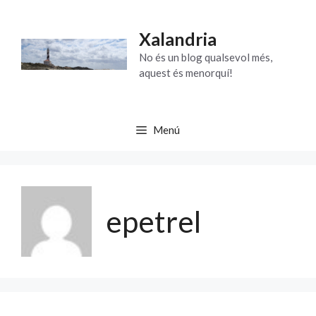
Vés
al
Xalandria
contingut
No és un blog qualsevol més,
aquest és menorquí!
Menú
epetrel