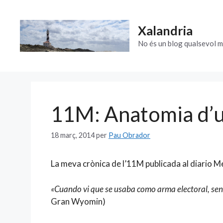
Vés
al
Xalandria
contingut
No és un blog qualsevol m
11M: Anatomia d’u
18 març, 2014
per
Pau Obrador
La meva crònica de l’11M publicada al diario 
«Cuando vi que se usaba como arma electoral, sent
Gran Wyomin)