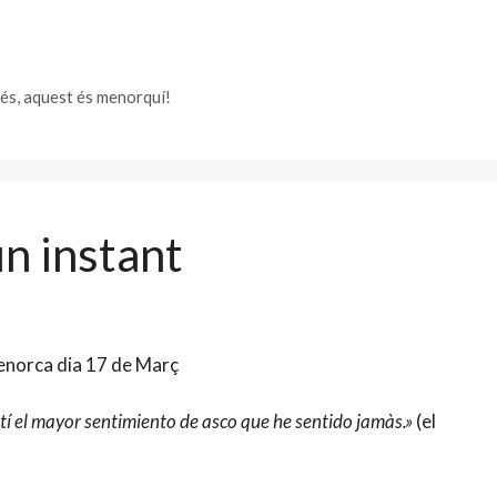
és, aquest és menorquí!
n instant
Menorca dia 17 de Març
í el mayor sentimiento de asco que he sentido jamàs.»
(el