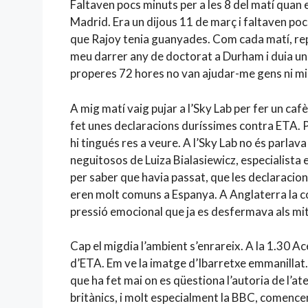
Faltaven pocs minuts per a les 8 del matí quan e
Madrid. Era un dijous 11 de març i faltaven poc
que Rajoy tenia guanyades. Com cada matí, rep
meu darrer any de doctorat a Durham i duia un 
properes 72 hores no van ajudar-me gens ni mi
A mig matí vaig pujar a l’Sky Lab per fer un caf
fet unes declaracions duríssimes contra ETA.
hi tingués res a veure. A l’Sky Lab no és parla
neguitosos de Luiza Bialasiewicz, especialista e
per saber que havia passat, que les declaracion
eren molt comuns a Espanya. A Anglaterra la co
pressió emocional que ja es desfermava als mi
Cap el migdia l’ambient s’enrareix. A la 1.30 A
d’ETA. Em ve la imatge d’Ibarretxe emmanillat.
que ha fet mai on es qüestiona l’autoria de l’a
britànics, i molt especialment la BBC, comencen