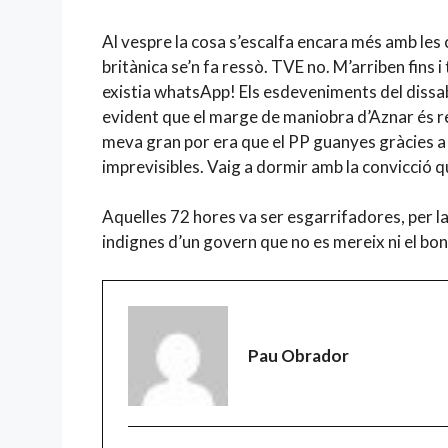
Al vespre la cosa s’escalfa encara més amb les
britànica se’n fa ressò. TVE no. M’arriben fins 
existia whatsApp! Els esdeveniments del dissa
evident que el marge de maniobra d’Aznar és red
meva gran por era que el PP guanyes gràcies a
imprevisibles. Vaig a dormir amb la convicció 
Aquelles 72 hores va ser esgarrifadores, per la
indignes d’un govern que no es mereix ni el bon
Pau Obrador