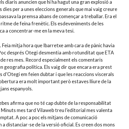
ls diaris anuncien que hi ha hagut una gran explosió a
s dies per a unes eleccions generals que mai vaig creure
assava la premsa abans de començar a treballar. Era el
ritme de feina frenètic. Els esdeveniments de les
ca a concentrar-me en la meva tesi.
è. Feia mitja hora que Ibarretxe amb cara de pànic havia
 Poc després Otegi desmentia amb rotunditat que ETA
va de res mes. Record especialment els comentaris
n geografia política. Els vaig dir que encara era prest
s d’Otegi em feien dubtar i que les reaccions viscerals
bertura era molt important però estaves lliure de la
tjans espanyols.
cebes afirma que no té cap dubte de la responsabilitat
 Minuts mes tard Vilaweb treu l’editorial mes valenta
temptat. A poc a poc els mitjans de comunicació
 a distanciar-se de la versió oficial. Es creen dos mons