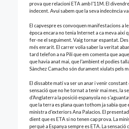
prova que relacioni ETA amb l’11M. El divendre
indecent. Avui sabem que la seva indecència va
El capvespre es convoquen manifestacions a les 
època encara no tenia Internet a ca meva així qu
fer-ne el seguiment. Vaig tornar espantat. Des
més enrarit. El carrer volia saber la veritat a
tard telefon a na Pili que em comenta que aquell
que havia anat mai, que l’ambient el podies tall
Sànchez Camacho són durament xiulats pels m
El dissabte matí va ser un anar i venir constant 
sensació que no he tornat a tenir mai mes, la s
d’Anglaterra la posició espanyola no s’aguanta
que la terra es plana quan tothom ja sabia que
ministra d’exteriors Ana Palacios. El present
dient que es ETA si no tenen cap prova. La min
perquè a Espanya sempre es ETA. La sensació de