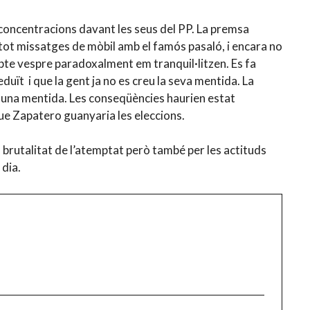
 concentracions davant les seus del PP. La premsa
i tot missatges de mòbil amb el famós pasaló, i encara no
bte vespre paradoxalment em tranquil·litzen. Es fa
uït i que la gent ja no es creu la seva mentida. La
 una mentida. Les conseqüències haurien estat
que Zapatero guanyaria les eleccions.
 brutalitat de l’atemptat però també per les actituds
 dia.