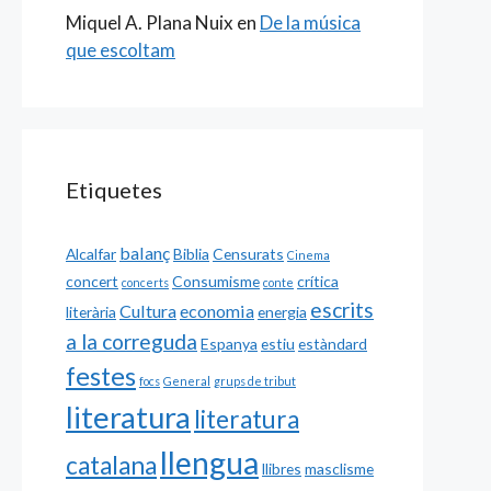
Miquel A. Plana Nuix
en
De la música
que escoltam
Etiquetes
balanç
Alcalfar
Biblia
Censurats
Cinema
concert
Consumisme
crítica
concerts
conte
escrits
Cultura
economia
literària
energia
a la correguda
Espanya
estiu
estàndard
festes
focs
General
grups de tribut
literatura
literatura
llengua
catalana
llibres
masclisme