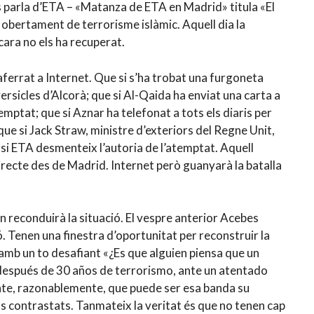
s parla d’ETA – «Matanza de ETA en Madrid» titula «El
a obertament de terrorisme islàmic. Aquell dia la
cara no els ha recuperat.
ferrat a Internet. Que si s’ha trobat una furgoneta
rsicles d’Alcorà; que si Al-Qaida ha enviat una carta a
emptat; que si Aznar ha telefonat a tots els diaris per
ue si Jack Straw, ministre d’exteriors del Regne Unit,
 si ETA desmenteix l’autoria de l’atemptat. Aquell
directe des de Madrid. Internet però guanyarà la batalla
n reconduirà la situació. El vespre anterior Acebes
. Tenen una finestra d’oportunitat per reconstruir la
r amb un to desafiant «¿Es que alguien piensa que un
después de 30 años de terrorismo, ante un atentado
nte, razonablemente, que puede ser esa banda su
s contrastats. Tanmateix la veritat és que no tenen cap