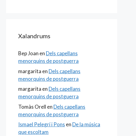
Xalandrums
Bep Joan
en
Dels capellans
menorquins de postguerra
margarita
en
Dels capellans
menorquins de postguerra
margarita
en
Dels capellans
menorquins de postguerra
Tomàs Orell
en
Dels capellans
menorquins de postguerra
Ismael Pelegrí i Pons
en
De la música
que escoltam