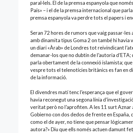
paral·lels. El de la premsa espanyola que nomé
País» – i el de la premsa internacional que parl
premsa espanyola va perdre tots el papers i en
Seran 72 hores de rumors que vaig passar-les a
amb dinamita tipus Goma 2 on també hi havia ve
un diari «Àrab» de Londres tot reivindicant l’at
demanar-los que no dubtin de l’autoria d’ETA; q
parla obertament de la connexió islamista; que
vespre tots el telenotícies britànics es fan en 
de la informació.
El divendres matí tenc l’esperança que el gover
havia reconegut una segona línia d’investigació
veritat però no l’aprofiten. A les 11 surt Azna
Gobierno con dos dedos de frente en España, 
como el de ayer, no tiene que pensar lógicame
autora?» Diu que ells només actuen damunt fet