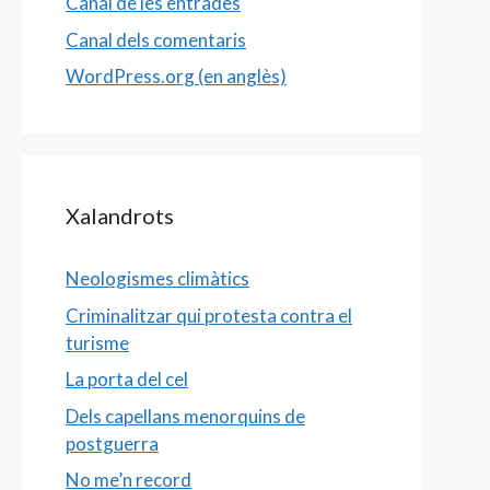
Canal de les entrades
Canal dels comentaris
WordPress.org (en anglès)
Xalandrots
Neologismes climàtics
Criminalitzar qui protesta contra el
turisme
La porta del cel
Dels capellans menorquins de
postguerra
No me’n record