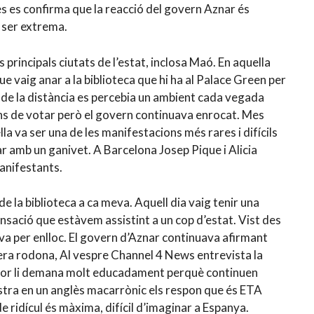
s es confirma que la reacció del govern Aznar és
 ser extrema.
principals ciutats de l’estat, inclosa Maó. En aquella
e vaig anar a la biblioteca que hi ha al Palace Green per
 de la distància es percebia un ambient cada vegada
bans de votar però el govern continuava enrocat. Mes
a va ser una de les manifestacions més rares i difícils
ar amb un ganivet. A Barcelona Josep Pique i Alicia
anifestants.
de la biblioteca a ca meva. Aquell dia vaig tenir una
ensació que estàvem assistint a un cop d’estat. Vist des
va per enlloc. El govern d’Aznar continuava afirmant
 era rodona, Al vespre Channel 4 News entrevista la
ador li demana molt educadament perquè continuen
istra en un anglès macarrònic els respon que és ETA
 ridícul és màxima, difícil d’imaginar a Espanya.