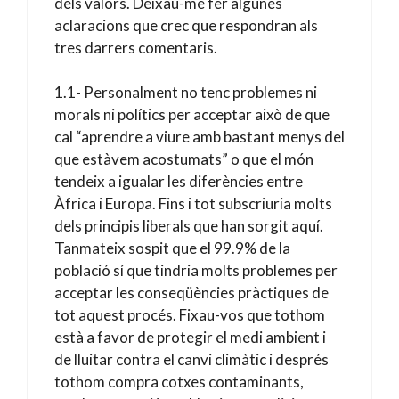
dels valors. Deixau-me fer algunes
aclaracions que crec que respondran als
tres darrers comentaris.
1.1- Personalment no tenc problemes ni
morals ni polítics per acceptar això de que
cal “aprendre a viure amb bastant menys del
que estàvem acostumats” o que el món
tendeix a igualar les diferències entre
Àfrica i Europa. Fins i tot subscriuria molts
dels principis liberals que han sorgit aquí.
Tanmateix sospit que el 99.9% de la
població sí que tindria molts problemes per
acceptar les conseqüències pràctiques de
tot aquest procés. Fixau-vos que tothom
està a favor de protegir el medi ambient i
de lluitar contra el canvi climàtic i després
tothom compra cotxes contaminants,