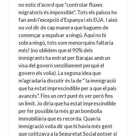
no estic d’acord que “controlar fluxes
migratoris és impossible”. Tots els països ho
fan amb l’excepció d’Espanya i els EUA. I això
no vol dir de cap manera que haguem de
començar a expulsar a ningú. Aquí no hi
sobra ningú, tots som menorquins faltaria
més! (no oblidem que el 90% dels
immigrants ha entrat per Barajas amb un
visa del govern senzillament perquè el
govern els volia). La segona idea que
m’agradaria discutir és la de “ la immigració
que ha estat imprescindible per a que el país
avancés”. Fins un cert punt és ver però fins
un límit. Jo diria que ha estat imprescindible
per fer possible la més gran bombolla
immobiliària que es recorda. Quan la
immigració volia dir que hi havia més gent
que cotitzava a la Seguretat Social potser sí