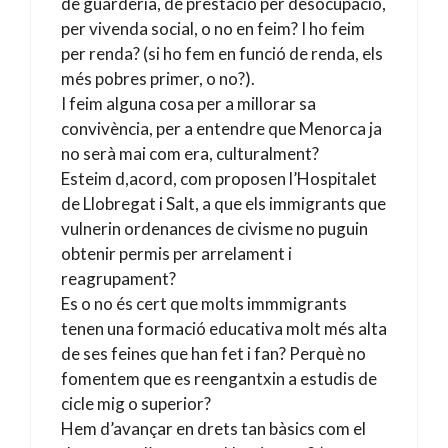
de guarderia, de prestacio per desocupacio,
per vivenda social, o no en feim? I ho feim
per renda? (si ho fem en funció de renda, els
més pobres primer, o no?).
I feim alguna cosa per a millorar sa
convivència, per a entendre que Menorca ja
no serà mai com era, culturalment?
Esteim d,acord, com proposen l’Hospitalet
de Llobregat i Salt, a que els immigrants que
vulnerin ordenances de civisme no puguin
obtenir permis per arrelament i
reagrupament?
Es o no és cert que molts immmigrants
tenen una formació educativa molt més alta
de ses feines que han fet i fan? Perquè no
fomentem que es reengantxin a estudis de
cicle mig o superior?
Hem d’avançar en drets tan bàsics com el