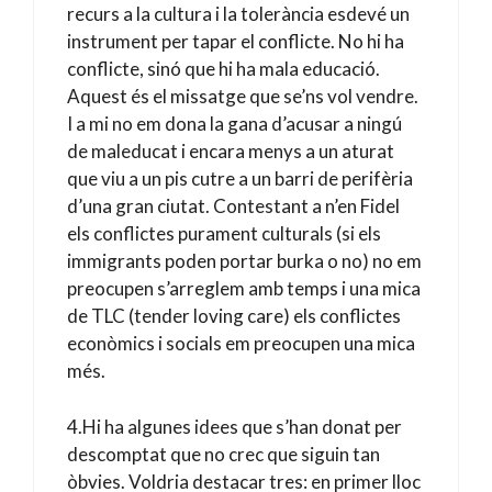
recurs a la cultura i la tolerància esdevé un
instrument per tapar el conflicte. No hi ha
conflicte, sinó que hi ha mala educació.
Aquest és el missatge que se’ns vol vendre.
I a mi no em dona la gana d’acusar a ningú
de maleducat i encara menys a un aturat
que viu a un pis cutre a un barri de perifèria
d’una gran ciutat. Contestant a n’en Fidel
els conflictes purament culturals (si els
immigrants poden portar burka o no) no em
preocupen s’arreglem amb temps i una mica
de TLC (tender loving care) els conflictes
econòmics i socials em preocupen una mica
més.
4.Hi ha algunes idees que s’han donat per
descomptat que no crec que siguin tan
òbvies. Voldria destacar tres: en primer lloc