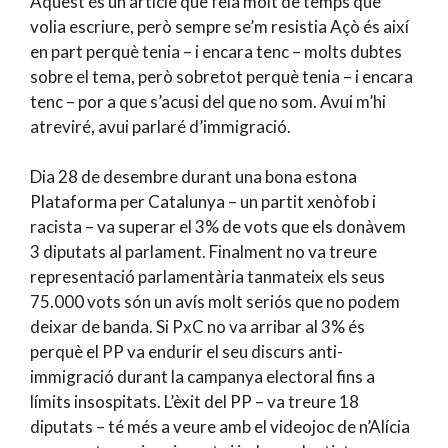
Aquest és un article que feia molt de temps que
volia escriure, però sempre se’m resistia Açò és així
en part perquè tenia – i encara tenc – molts dubtes
sobre el tema, però sobretot perquè tenia – i encara
tenc – por a que s’acusi del que no som. Avui m’hi
atreviré, avui parlaré d’immigració.
Dia 28 de desembre durant una bona estona
Plataforma per Catalunya – un partit xenòfob i
racista – va superar el 3% de vots que els donàvem
3 diputats al parlament. Finalment no va treure
representació parlamentària tanmateix els seus
75.000 vots són un avís molt seriós que no podem
deixar de banda. Si PxC no va arribar al 3% és
perquè el PP va endurir el seu discurs anti-
immigració durant la campanya electoral fins a
límits insospitats. L’èxit del PP – va treure 18
diputats – té més a veure amb el videojoc de n’Alícia