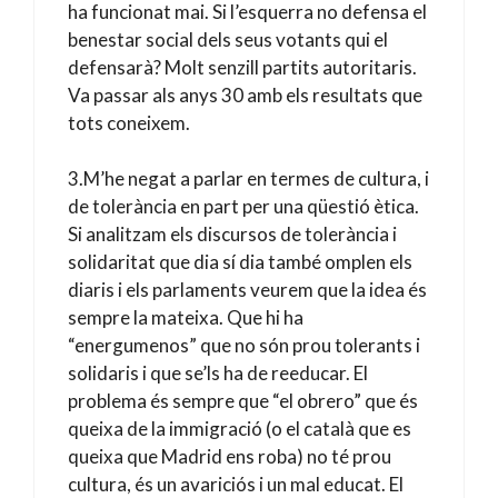
ha funcionat mai. Si l’esquerra no defensa el
benestar social dels seus votants qui el
defensarà? Molt senzill partits autoritaris.
Va passar als anys 30 amb els resultats que
tots coneixem.
3.M’he negat a parlar en termes de cultura, i
de tolerància en part per una qüestió ètica.
Si analitzam els discursos de tolerància i
solidaritat que dia sí dia també omplen els
diaris i els parlaments veurem que la idea és
sempre la mateixa. Que hi ha
“energumenos” que no són prou tolerants i
solidaris i que se’ls ha de reeducar. El
problema és sempre que “el obrero” que és
queixa de la immigració (o el català que es
queixa que Madrid ens roba) no té prou
cultura, és un avariciós i un mal educat. El