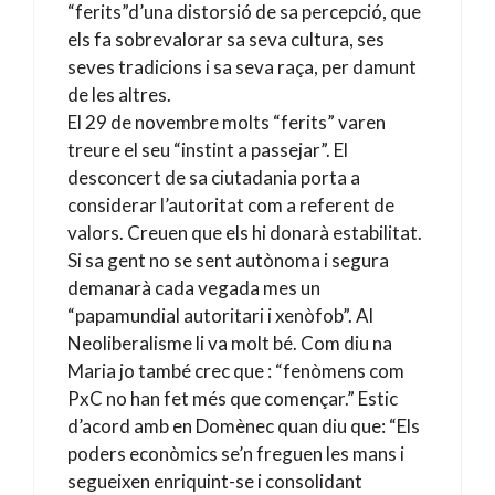
“ferits”d’una distorsió de sa percepció, que
els fa sobrevalorar sa seva cultura, ses
seves tradicions i sa seva raça, per damunt
de les altres.
El 29 de novembre molts “ferits” varen
treure el seu “instint a passejar”. El
desconcert de sa ciutadania porta a
considerar l’autoritat com a referent de
valors. Creuen que els hi donarà estabilitat.
Si sa gent no se sent autònoma i segura
demanarà cada vegada mes un
“papamundial autoritari i xenòfob”. Al
Neoliberalisme li va molt bé. Com diu na
Maria jo també crec que : “fenòmens com
PxC no han fet més que començar.” Estic
d’acord amb en Domènec quan diu que: “Els
poders econòmics se’n freguen les mans i
segueixen enriquint-se i consolidant