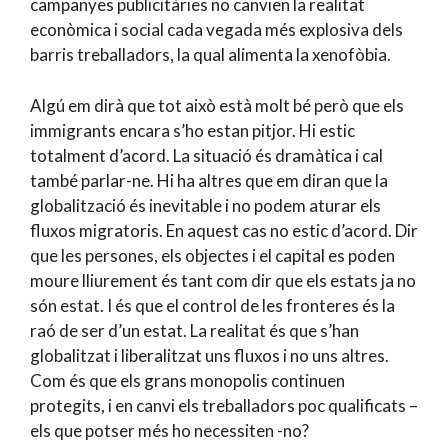
campanyes publicitàries no canvien la realitat
econòmica i social cada vegada més explosiva dels
barris treballadors, la qual alimenta la xenofòbia.
Algú em dirà que tot això està molt bé però que els
immigrants encara s’ho estan pitjor. Hi estic
totalment d’acord. La situació és dramàtica i cal
també parlar-ne. Hi ha altres que em diran que la
globalització és inevitable i no podem aturar els
fluxos migratoris. En aquest cas no estic d’acord. Dir
que les persones, els objectes i el capital es poden
moure lliurement és tant com dir que els estats ja no
són estat. I és que el control de les fronteres és la
raó de ser d’un estat. La realitat és que s’han
globalitzat i liberalitzat uns fluxos i no uns altres.
Com és que els grans monopolis continuen
protegits, i en canvi els treballadors poc qualificats –
els que potser més ho necessiten -no?