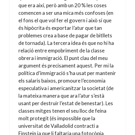
que era així, però amb un 20 % les coses
comencen a ser una mica més confoses (en
el fons el que vol fer el govern i això sí que
és hipòcrita és exportar l’atur que tan
problemes crea a base de pagar de bitllets
de tornada). La tercera idea és que no hi ha
relació entre empobriment de la classe
obrera i immigració. El punt clau del meu
argument és precisament aquest. Per mi la
política d’immigració s’ha usat per mantenir
els salaris baixos, promoure l’economia
especulativa i americanitzar la societat (de
la mateixa manera que ara l’atur s’està
usant per destruir l’estat de benestar). Les
classes mitges tenen el seu lloc de feina
molt protegit (és impossible que la
universitat de Valladolid contracti a
Einstein ja que li faltaria una fotocòpia