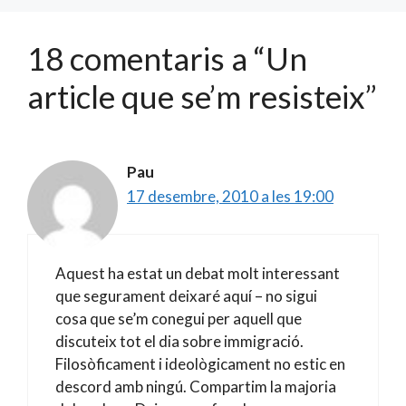
k
ix
18 comentaris a “Un
article que se’m resisteix”
Pau
17 desembre, 2010 a les 19:00
Aquest ha estat un debat molt interessant
que segurament deixaré aquí – no sigui
cosa que se’m conegui per aquell que
discuteix tot el dia sobre immigració.
Filosòficament i ideològicament no estic en
descord amb ningú. Compartim la majoria