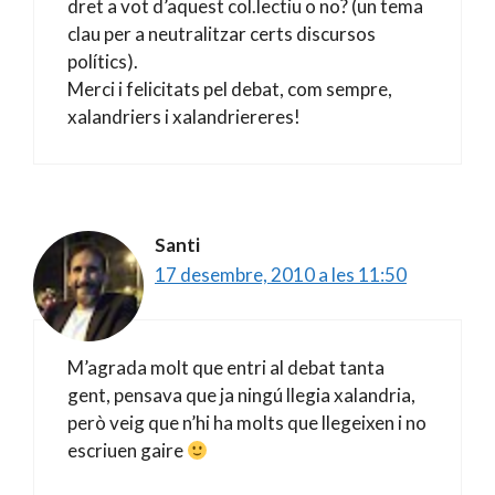
dret a vot d’aquest col.lectiu o no? (un tema
clau per a neutralitzar certs discursos
polítics).
Merci i felicitats pel debat, com sempre,
xalandriers i xalandriereres!
Santi
17 desembre, 2010 a les 11:50
M’agrada molt que entri al debat tanta
gent, pensava que ja ningú llegia xalandria,
però veig que n’hi ha molts que llegeixen i no
escriuen gaire