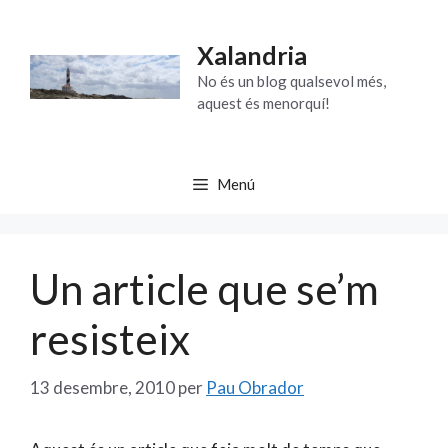
Vés
al
Xalandria
contingut
No és un blog qualsevol més,
aquest és menorquí!
Menú
Un article que se’m
resisteix
13 desembre, 2010
per
Pau Obrador