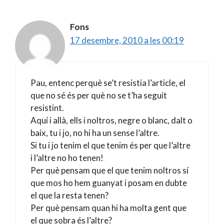
Fons
17 desembre, 2010 a les 00:19
Pau, entenc perquè se’t resistia l’article, el
que no sé és per què no se t’ha seguit
resistint.
Aquí i allà, ells i noltros, negre o blanc, dalt o
baix, tu i jo, no hi ha un sense l’altre.
Si tu i jo tenim el que tenim és per que l’altre
i l’altre no ho tenen!
Per què pensam que el que tenim noltros sí
que mos ho hem guanyat i posam en dubte
el que la resta tenen?
Per què pensam quan hi ha molta gent que
el que sobra és l’altre?