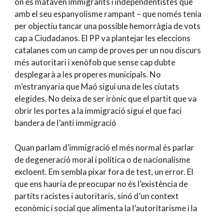
on es mataven immigrants i independentistes que
amb el seu espanyolisme rampant – que només tenia
per objectiu tancar una possible hemorràgia de vots
cap a Ciudadanos. El PP va plantejar les eleccions
catalanes com un camp de proves per un nou discurs
més autoritari i xenòfob que sense cap dubte
desplegarà a les properes municipals. No
m’estranyaria que Maó sigui una de les ciutats
elegides. No deixa de ser irònic que el partit que va
obrir les portes a la immigració sigui el que faci
bandera de l’anti immigració
Quan parlam d’immigració el més normal és parlar
de degeneració moral i política o de nacionalisme
excloent. Em sembla pixar fora de test, un error. El
que ens hauria de preocupar no és l’existència de
partits racistes i autoritaris, sinó d’un context
econòmic i social que alimenta la l’autoritarisme i la