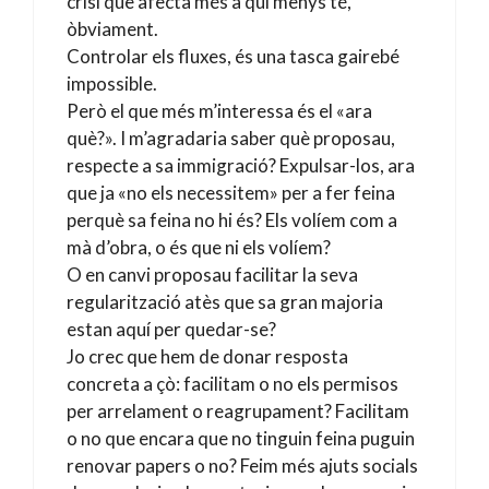
crisi que afecta més a qui menys té,
òbviament.
Controlar els fluxes, és una tasca gairebé
impossible.
Però el que més m’interessa és el «ara
què?». I m’agradaria saber què proposau,
respecte a sa immigració? Expulsar-los, ara
que ja «no els necessitem» per a fer feina
perquè sa feina no hi és? Els volíem com a
mà d’obra, o és que ni els volíem?
O en canvi proposau facilitar la seva
regularització atès que sa gran majoria
estan aquí per quedar-se?
Jo crec que hem de donar resposta
concreta a çò: facilitam o no els permisos
per arrelament o reagrupament? Facilitam
o no que encara que no tinguin feina puguin
renovar papers o no? Feim més ajuts socials