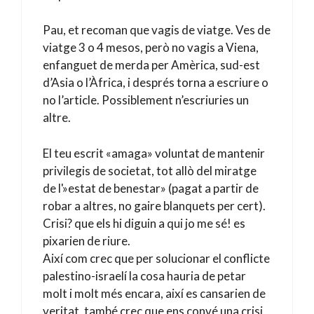
Pau, et recoman que vagis de viatge. Ves de
viatge 3 o 4 mesos, però no vagis a Viena,
enfanguet de merda per Amèrica, sud-est
d’Asia o l’Àfrica, i després torna a escriure o
no l’article. Possiblement n’escriuries un
altre.
El teu escrit «amaga» voluntat de mantenir
privilegis de societat, tot allò del miratge
de l'»estat de benestar» (pagat a partir de
robar a altres, no gaire blanquets per cert).
Crisi? que els hi diguin a qui jo me sé! es
pixarien de riure.
Així com crec que per solucionar el conflicte
palestino-israelí la cosa hauria de petar
molt i molt més encara, així es cansarien de
veritat, també crec que ens convé una crisi