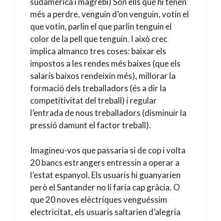
sudamericà i magrebí) Són ells que hi tenen
més a perdre, venguin d’on venguin, votin el
que votin, parlin el que parlin tenguin el
color de la pell que tenguin. I això crec
implica almanco tres coses: baixar els
impostos a les rendes més baixes (que els
salaris baixos rendeixin més), millorar la
formació dels treballadors (és a dir la
competitivitat del treball) i regular
l’entrada de nous treballadors (disminuir la
pressió damunt el factor treball).
Imagineu-vos que passaria si de cop i volta
20 bancs estrangers entressin a operar a
l’estat espanyol. Els usuaris hi guanyarien
però el Santander no li faria cap gràcia. O
que 20 noves elèctriques venguéssim
electricitat, els usuaris saltarien d’alegria