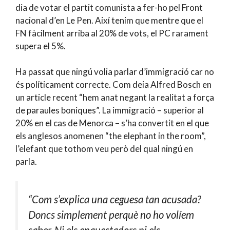
dia de votar el partit comunista a fer-ho pel Front
nacional d’en Le Pen. Així tenim que mentre que el
FN fàcilment arriba al 20% de vots, el PC rarament
supera el 5%.
Ha passat que ningú volia parlar d’immigració car no
és políticament correcte. Com deia Alfred Bosch en
un article recent “hem anat negant la realitat a força
de paraules boniques”. La immigració – superior al
20% en el cas de Menorca – s’ha convertit en el que
els anglesos anomenen “the elephant in the room”,
l’elefant que tothom veu però del qual ningú en
parla.
“Com s’explica una ceguesa tan acusada?
Doncs simplement perquè no ho volíem
saber. Ni els enquestadors ni els