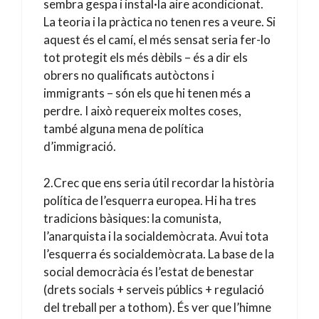
sembra gespa i instal·la aire acondicionat.
La teoria i la pràctica no tenen res a veure. Si
aquest és el camí, el més sensat seria fer-lo
tot protegit els més dèbils – és a dir els
obrers no qualificats autòctons i
immigrants – són els que hi tenen més a
perdre. I això requereix moltes coses,
també alguna mena de política
d’immigració.
2.Crec que ens seria útil recordar la història
política de l’esquerra europea. Hi ha tres
tradicions bàsiques: la comunista,
l’anarquista i la socialdemòcrata. Avui tota
l’esquerra és socialdemòcrata. La base de la
social democràcia és l’estat de benestar
(drets socials + serveis públics + regulació
del treball per a tothom). És ver que l’himne