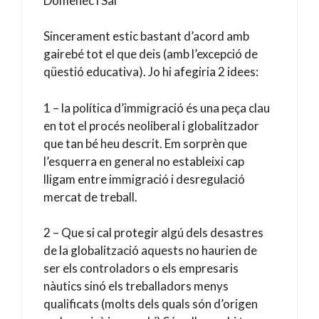
Domènec i Sal
Sincerament estic bastant d’acord amb
gairebé tot el que deis (amb l’excepció de
qüestió educativa). Jo hi afegiria 2 idees:
1 – la política d’immigració és una peça clau
en tot el procés neoliberal i globalitzador
que tan bé heu descrit. Em sorprèn que
l’esquerra en general no estableixi cap
lligam entre immigració i desregulació
mercat de treball.
2 – Que si cal protegir algú dels desastres
de la globalització aquests no haurien de
ser els controladors o els empresaris
nàutics sinó els treballadors menys
qualificats (molts dels quals són d’origen