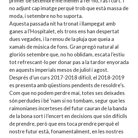
primer de setembre me menen a fer-ho, ras i curt. I
no adjunt cap imatge perquè trob que està massa de
moda, i setembre no ho suporta.
Aquesta passada nit ha tronat i llampegat amb
ganes a l’Hospitalet, els trons ens han despertat
dues vegades, i la renou de la pluja que queia a
xamals de música de fons. Gran pregó natural al
gloriós setembre que, no ho oblidam, escata l’estiu
tot refrescant-lo per donar pas a la tardor enyorada
en aquests imperials mesos de juliol i agost.
Després d’un curs 2017-2018 difícil, el 2018-2019
es presenta amb qüestions pendents de resoldre’s.
Com que no podem perdre mai, totes ses deixades
són perdudes i bé ‘nam si no tombam, segur que les
raimonianes incerteses del futur cauran de la banda
de la bona sort i l’encert en decisions que són difícils
de prendre, però que ens toca prendre perquè el
nostre futur està, fonamentalment, en les nostres