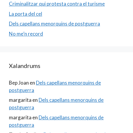
Criminalitzar qui protesta contra el turisme
La porta del cel
Dels capellans menorquins de postguerra
No me’n record
Xalandrums
Bep Joan
en
Dels capellans menorquins de
postguerra
margarita
en
Dels capellans menorquins de
postguerra
margarita
en
Dels capellans menorquins de
postguerra