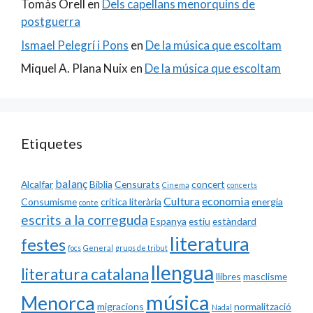
Tomàs Orell
en
Dels capellans menorquins de
postguerra
Ismael Pelegrí i Pons
en
De la música que escoltam
Miquel A. Plana Nuix
en
De la música que escoltam
Etiquetes
balanç
Alcalfar
Biblia
Censurats
concert
Cinema
concerts
Cultura
economia
Consumisme
crítica literària
energia
conte
escrits a la correguda
Espanya
estiu
estàndard
literatura
festes
focs
General
grups de tribut
llengua
literatura catalana
llibres
masclisme
música
Menorca
migracions
normalització
Nadal