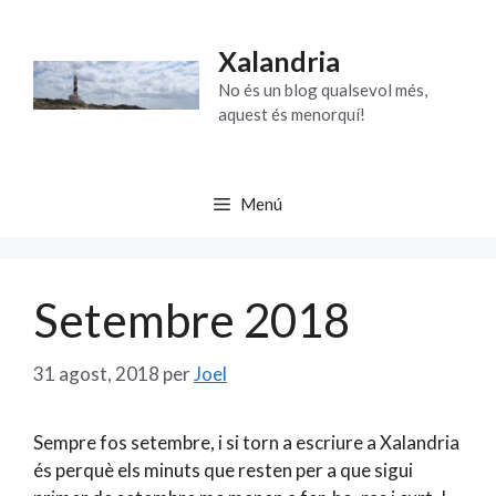
Vés
al
Xalandria
contingut
No és un blog qualsevol més,
aquest és menorquí!
Menú
Setembre 2018
31 agost, 2018
per
Joel
Sempre fos setembre, i si torn a escriure a Xalandria
és perquè els minuts que resten per a que sigui