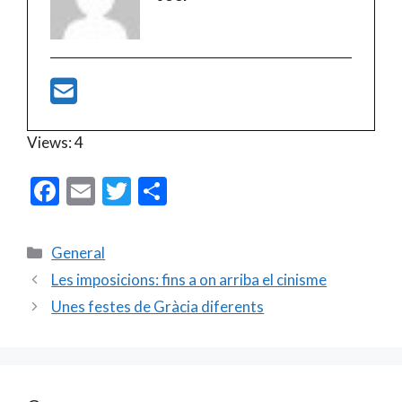
Views: 4
F
E
T
C
ac
m
w
o
e
ai
itt
m
Categories
General
b
l
er
p
Les imposicions: fins a on arriba el cinisme
o
ar
Unes festes de Gràcia diferents
o
te
k
ix