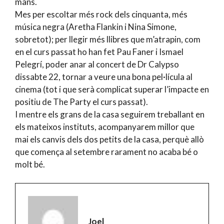
mans.
Mes per escoltar més rock dels cinquanta, més
música negra (Aretha Flankin i Nina Simone,
sobretot); per llegir més llibres que m’atrapin, com
en el curs passat ho han fet Pau Faner i Ismael
Pelegrí, poder anar al concert de Dr Calypso
dissabte 22, tornar a veure una bona pel·lícula al
cinema (tot i que serà complicat superar l’impacte en
positiu de The Party el curs passat).
I mentre els grans de la casa seguirem treballant en
els mateixos instituts, acompanyarem millor que
mai els canvis dels dos petits de la casa, perquè allò
que comença al setembre rarament no acaba bé o
molt bé.
Joel