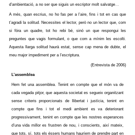
d’ambientació, a no ser que siguis un escriptor molt salvatge…
A més, quan escrius, no ho fas per a l’aire, fins i tot en cas que
t’agradi la solitud. Necessites el lector, però no un lector que, com
si fóra un quadre, tot ho rebi bé, sinó un que respongui les
preguntes que vagis formulant, o que com a mínim les escolti.
Aquesta llarga solitud haurà estat, sense cap mena de dubte, el
meu major impediment per a l’escriptura.
(Entrevista de 2006)
L’assemblea
Hem fet una assemblea. Tenint en compte que el món va de
cada vegada pitjor, que aquesta societat es segueix organitzant
sense criteris proporcionats de llibertat i justícia, tenint en
compte que fins i tot el medi ambient es va deteriorant
progressivament, tenint en compte que les nostres esperances
d’una vida millor es frustren de nou, i conscients, així mateix,
que tots, sí, tots els éssers humans hauríem de prendre part en