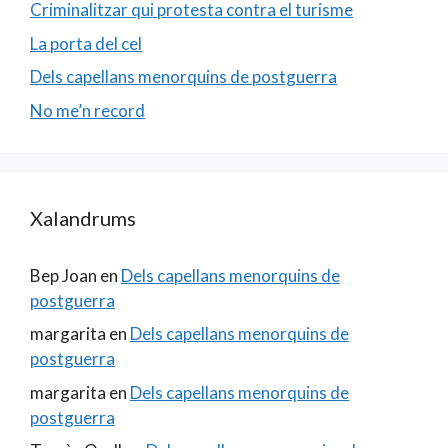
Criminalitzar qui protesta contra el turisme
La porta del cel
Dels capellans menorquins de postguerra
No me’n record
Xalandrums
Bep Joan
en
Dels capellans menorquins de
postguerra
margarita
en
Dels capellans menorquins de
postguerra
margarita
en
Dels capellans menorquins de
postguerra