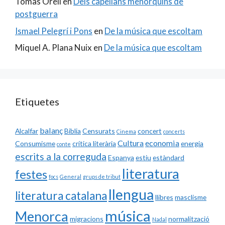
Tomàs Orell
en
Dels capellans menorquins de
postguerra
Ismael Pelegrí i Pons
en
De la música que escoltam
Miquel A. Plana Nuix
en
De la música que escoltam
Etiquetes
balanç
Alcalfar
Biblia
Censurats
concert
Cinema
concerts
Cultura
economia
Consumisme
crítica literària
energia
conte
escrits a la correguda
Espanya
estiu
estàndard
literatura
festes
focs
General
grups de tribut
llengua
literatura catalana
llibres
masclisme
música
Menorca
migracions
normalització
Nadal