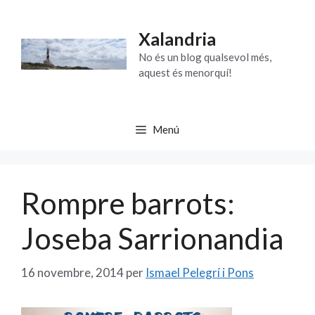
Vés
al
Xalandria
contingut
No és un blog qualsevol més,
aquest és menorquí!
Menú
Rompre barrots:
Joseba Sarrionandia
16 novembre, 2014
per
Ismael Pelegrí i Pons