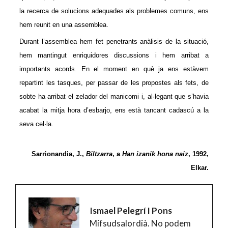
la recerca de solucions adequades als problemes comuns, ens
hem reunit en una assemblea.
Durant l’assemblea hem fet penetrants anàlisis de la situació,
hem mantingut enriquidores discussions i hem arribat a
importants acords. En el moment en què ja ens estàvem
repartint les tasques, per passar de les propostes als fets, de
sobte ha arribat el zelador del manicomi i, al·legant que s’havia
acabat la mitja hora d’esbarjo, ens està tancant cadascú a la
seva cel·la.
Sarrionandia, J.,
Biltzarra
, a
Han izanik hona naiz
, 1992,
Elkar.
Ismael Pelegrí I Pons
Mifsudsalordià. No podem