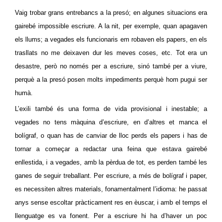
Vaig trobar grans entrebancs a la presó; en algunes situacions era
gairebé impossible escriure. A la nit, per exemple, quan apagaven
els llums; a vegades els funcionaris em robaven els papers, en els
trasllats no me deixaven dur les meves coses, etc. Tot era un
desastre, però no només per a escriure, sinó també per a viure,
perquè a la presó posen molts impediments perquè hom pugui ser
humà.
L’exili també és una forma de vida provisional i inestable; a
vegades no tens màquina d’escriure, en d’altres et manca el
bolígraf, o quan has de canviar de lloc perds els papers i has de
tornar a começar a redactar una feina que estava gairebé
enllestida, i a vegades, amb la pèrdua de tot, es perden també les
ganes de seguir treballant. Per escriure, a més de bolígraf i paper,
es necessiten altres materials, fonamentalment l’idioma: he passat
anys sense escoltar pràcticament res en èuscar, i amb el temps el
llenguatge es va fonent. Per a escriure hi ha d’haver un poc