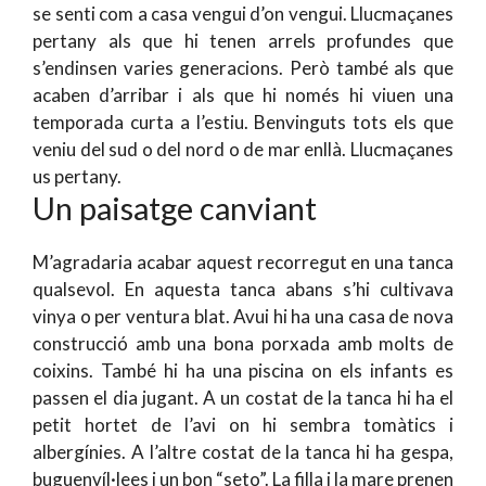
se senti com a casa vengui d’on vengui. Llucmaçanes
pertany als que hi tenen arrels profundes que
s’endinsen varies generacions. Però també als que
acaben d’arribar i als que hi només hi viuen una
temporada curta a l’estiu. Benvinguts tots els que
veniu del sud o del nord o de mar enllà. Llucmaçanes
us pertany.
Un paisatge canviant
M’agradaria acabar aquest recorregut en una tanca
qualsevol. En aquesta tanca abans s’hi cultivava
vinya o per ventura blat. Avui hi ha una casa de nova
construcció amb una bona porxada amb molts de
coixins. També hi ha una piscina on els infants es
passen el dia jugant. A un costat de la tanca hi ha el
petit hortet de l’avi on hi sembra tomàtics i
albergínies. A l’altre costat de la tanca hi ha gespa,
buguenvíl·lees i un bon “seto”. La filla i la mare prenen