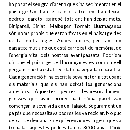
ha posat el seu gra d’arena que s’ha sedimentat en el
paisatge. Uns han fet camins, altres ens han deixat
pedres i parets i gairebé tots ens han deixat mots,
Biniparell, Biniati, Malbúger, Tornaltí Llucmaçanes
són noms propis que estan fixats en el paisatge des
de fa molts segles. Aquest no és, per tant, un
paisatge mut sinó que està carregat de memòria, de
l’energia vital dels nostres avantpassats. Podríem
dir que el paisatge de Llucmaçanes és com un vell
pergamí que ha estat reciclat una vegada i una altra.
Cada generació hi ha escrit la seva història tot usant
els materials que els han deixat les generacions
anteriors. Aquestes pedres desmesuradament
grosses que avui formen part d’una paret van
començar la seva vida en un Talaiot. Segurament un
pagès que necessitava pedres les va reciclar. No puc
deixar de demanar-me qui eren aquesta gent que va
treballar aquestes pedres fa uns 3000 anys. L’únic