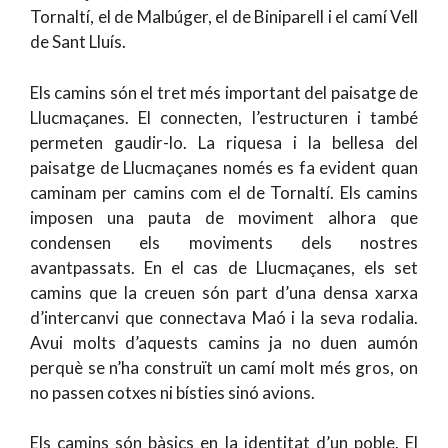
Tornaltí, el de Malbúger, el de Biniparell i el camí Vell
de Sant Lluís.
Els camins són el
tret més important del paisatge de
Llucmaçanes. El connecten, l’estructuren i també
permeten gaudir-lo. La riquesa i la bellesa del
paisatge de Llucmaçanes només es fa evident quan
caminam per camins com el de Tornaltí. Els camins
i
mposen una pauta de moviment alhora que
condensen els moviments dels nostres
avantpassats. En el cas de Llucmaçanes, els set
camins que la creuen són part d’una densa xarxa
d’intercanvi que connectava Maó i la seva rodalia.
Avui molts d’aquests camins ja no duen aumón
perquè se n’ha construït un camí molt més gros, on
no passen cotxes ni bísties sinó avions.
Els camins són bàsics en la identitat d’un poble. El