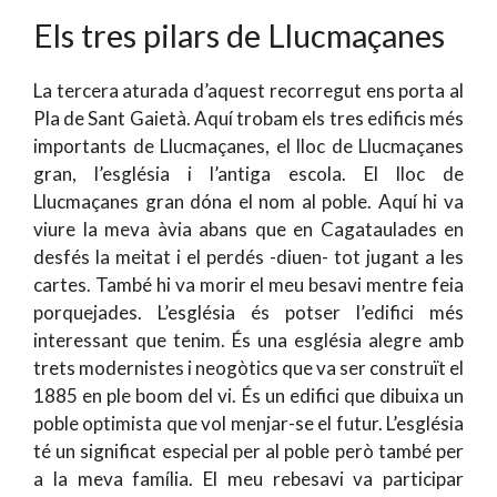
Els tres pilars de Llucmaçanes
La tercera aturada d’aquest recorregut ens porta al
Pla de Sant Gaietà. Aquí trobam els tres edificis més
importants de Llucmaçanes, el lloc de Llucmaçanes
gran, l’església i l’antiga escola. El lloc de
Llucmaçanes gran dóna el nom al poble. Aquí hi va
viure la meva àvia abans que en Cagataulades en
desfés la meitat i el perdés -diuen- tot jugant a les
cartes. També hi va morir el meu besavi mentre feia
porquejades. L’església és potser l’edifici més
interessant que tenim. És una església alegre amb
trets modernistes i neogòtics que va ser construït el
1885 en ple boom del vi. És un edifici que dibuixa un
poble optimista que vol menjar-se el futur. L’església
té un significat especial per al poble però també per
a la meva família. El meu rebesavi va participar