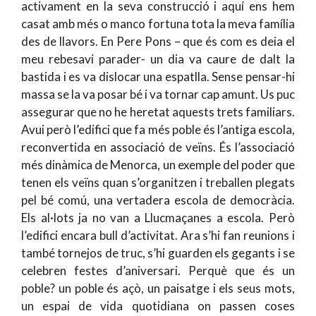
activament en la seva construcció i aquí ens hem
casat amb més o manco fortuna tota la meva família
des de llavors. En
Pere Pons –
que és com es deia el
meu rebesavi parader- un dia va caure de dalt la
bastida i es va dislocar una espatlla. Sense pensar-hi
massa se la va posar bé i va tornar cap amunt. Us puc
assegurar que no he heretat aquests trets familiars.
Avui però l’edifici que fa més poble és l’antiga escola,
reconvertida en associació de veïns. És l’associació
més dinàmica de Menorca, un exemple del poder que
tenen els veïns quan s’organitzen i treballen plegats
pel bé comú, una vertadera escola de democràcia.
Els al·lots ja no van a Llucmaçanes a escola. Però
l’edifici encara bull d’activitat. Ara s’hi fan reunions i
també tornejos de truc, s’hi guarden els gegants i se
celebren festes d’aniversari. Perquè que és un
poble? un poble és açò, un paisatge i els seus mots,
un espai de vida quotidiana on passen coses