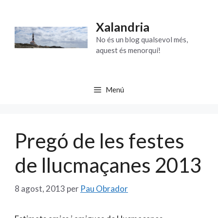
Vés
al
Xalandria
contingut
No és un blog qualsevol més,
aquest és menorquí!
Menú
Pregó de les festes
de llucmaçanes 2013
8 agost, 2013
per
Pau Obrador