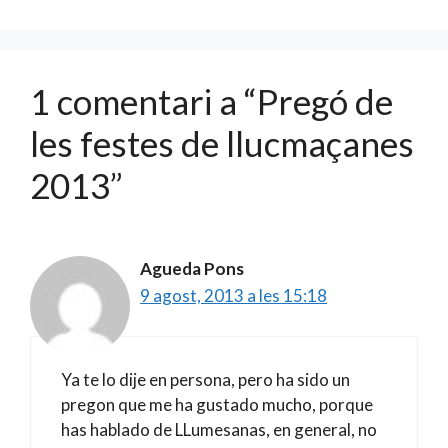
k
ix
1 comentari a “Pregó de
les festes de llucmaçanes
2013”
Agueda Pons
9 agost, 2013 a les 15:18
Ya te lo dije en persona, pero ha sido un
pregon que me ha gustado mucho, porque
has hablado de LLumesanas, en general, no