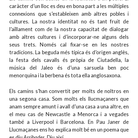
caràcter d’un lloc es deu en bona part a les múltiples
connexions que s’estableixen amb altres pobles i
cultures. La nostra identitat no és tant fruit de
l’aïllament com de la nostra capacitat de dialogar
amb altres cultures i d’incorporar-ne alguns dels
seus trets. Només cal fixar-se en les nostres
tradicions. La beguda més típica és d’origen anglès,
la festa dels cavalls és pròpia de Ciutadella, la
música del Jaleo és d’una sarsuela ben poc
menorquina i la berbena és tota ella anglosaxona.
Els camins s’han convertit per molts de noltros en
una segona casa. Som molts els llucmaçaners que
anam sempre amunt i avall d’una casa a una altre, en
el meu cas de Newcastle a Menorca i a vegades
també a Liverpool i Barcelona. En Pau Janer de
Llucmaçanes ens ho explica molt bé en un poema que
es diu
Arribades
. Diu així