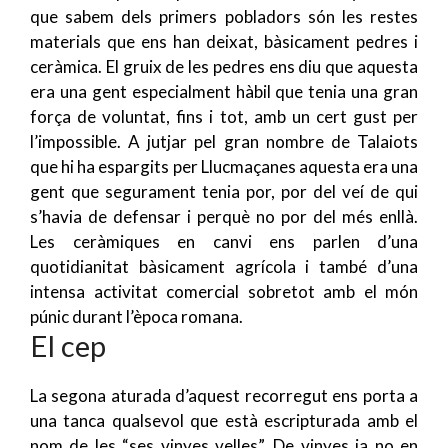
que sabem dels primers pobladors són les restes
materials que ens han deixat, bàsicament pedres i
ceràmica. El gruix de les pedres ens diu que aquesta
era una gent especialment hàbil que tenia una gran
força de voluntat, fins i tot, amb un cert gust per
l’impossible. A jutjar pel gran nombre de Talaiots
que hi ha espargits per Llucmaçanes aquesta era una
gent que segurament tenia por, por del veí de qui
s’havia de defensar i perquè no por del més enllà.
Les ceràmiques en canvi ens parlen d’una
quotidianitat bàsicament agrícola i també d’una
intensa activitat comercial sobretot amb el món
púnic durant l’època romana.
El cep
La segona aturada d’aquest recorregut ens porta a
una tanca qualsevol que està escripturada amb el
nom de les “ses vinyes velles”. De vinyes ja no en