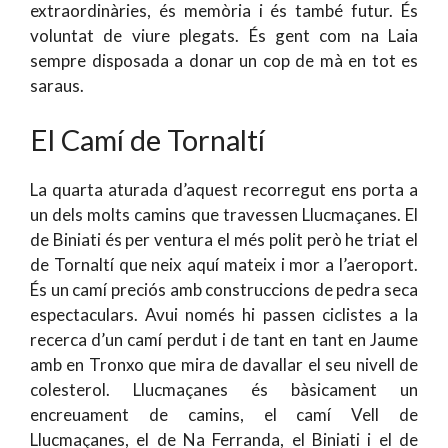
extraordinàries, és memòria i és també futur. És
voluntat de viure plegats. És gent com na Laia
sempre disposada a donar un cop de mà en tot es
saraus.
El Camí de Tornaltí
La quarta aturada d’aquest recorregut ens porta a
un dels molts camins que travessen Llucmaçanes. El
de Biniati és per ventura el més polit però he triat el
de Tornaltí que neix aquí mateix i mor a l’aeroport.
És un camí preciós amb construccions de pedra seca
espectaculars. Avui només hi passen ciclistes a la
recerca d’un camí perdut i de tant en tant en Jaume
amb en Tronxo que mira de davallar el seu nivell de
colesterol. Llucmaçanes és bàsicament un
encreuament de camins, el camí Vell de
Llucmaçanes, el de Na Ferranda, el Biniati i el de