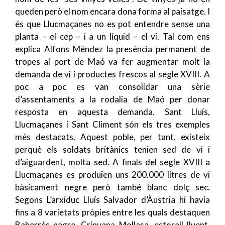
queden però el nom encara dona forma al paisatge. I
és que Llucmaçanes no es pot entendre sense una
planta – el cep – i a un líquid – el vi. Tal com ens
explica Alfons Méndez
la presència permanent de
tropes al port de Maó va fer augmentar molt la
demanda de vi i productes frescos al segle XVIII. A
poc a poc es van consolidar una sèrie
d’assentaments a la rodalia de Maó per donar
resposta en aquesta demanda. Sant Lluís,
Llucmaçanes i Sant Climent són els tres exemples
més destacats. Aquest poble, per tant, existeix
perquè els soldats britànics tenien sed de vi i
d’aiguardent, molta sed. A finals del segle XVIII a
Llucmaçanes es produïen uns 200.000 litres de vi
bàsicament negre però també blanc dolç sec.
Segons L’arxiduc Lluís Salvador d’Àustria hi havia
fins a 8 varietats pròpies entre les quals destaquen
Baberrès negre, Crinyana Mollasa, estorell lluent,