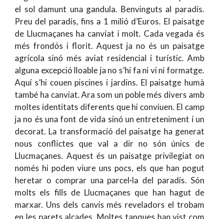
el sol damunt una gandula. Benvinguts al paradís.
Preu del paradís, fins a 1 milió d’Euros. El paisatge
de Llucmaçanes ha canviat i molt. Cada vegada és
més frondós i florit. Aquest ja no és un paisatge
agrícola sinó més aviat residencial i turístic. Amb
alguna excepció lloable ja no s’hi fa ni vi ni formatge.
Aquí s’hi couen piscines i jardins. El paisatge humà
també ha canviat. Ara som un poble més divers amb
moltes identitats diferents que hi conviuen. El camp
ja no és una font de vida sinó un entreteniment i un
decorat. La transformació del paisatge ha generat
nous conflictes que val a dir no són únics de
Llucmaçanes. Aquest és un paisatge privilegiat on
només hi poden viure uns pocs, els que han pogut
heretar o comprar una parcel·la del paradís. Són
molts els fills de Llucmaçanes que han hagut de
marxar. Uns dels canvis més reveladors el trobam
en les parets alçades. Moltes tanques han vist com