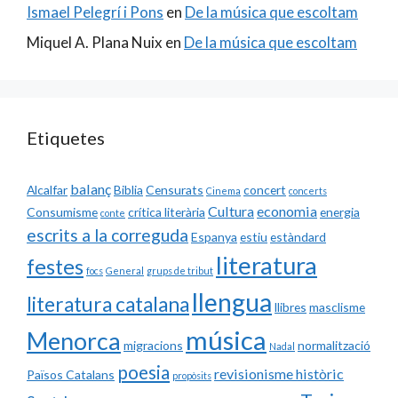
Ismael Pelegrí i Pons
en
De la música que escoltam
Miquel A. Plana Nuix
en
De la música que escoltam
Etiquetes
balanç
Alcalfar
Biblia
Censurats
concert
Cinema
concerts
Cultura
economia
Consumisme
crítica literària
energia
conte
escrits a la correguda
Espanya
estiu
estàndard
literatura
festes
focs
General
grups de tribut
llengua
literatura catalana
llibres
masclisme
música
Menorca
migracions
normalització
Nadal
poesia
revisionisme històric
Països Catalans
propòsits