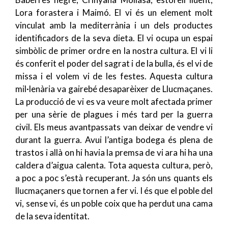
Lora forastera i Maimó
. El vi és un element molt
vinculat amb la mediterrània i un dels productes
identificadors de la seva dieta. El vi ocupa un espai
simbòlic de primer ordre en la nostra cultura. El vi li
és conferit el poder del sagrat i de la bulla, és el vi de
missa i el volem vi de les festes. Aquesta cultura
mil·lenària va gairebé desaparèixer de Llucmaçanes.
La producció de vi es va veure molt afectada primer
per una sèrie de plagues i més tard per la guerra
civil. Els meus avantpassats van deixar de vendre vi
durant la guerra. Avui l’antiga bodega és plena de
trastos i allà on hi havia la premsa de vi ara hi ha una
caldera d’aigua calenta. Tota aquesta cultura, però,
a poc a poc s’està recuperant. Ja són uns quants els
llucmaçaners que tornen a fer vi. I és que el poble del
vi, sense vi, és un poble coix que ha perdut una cama
de la seva identitat.