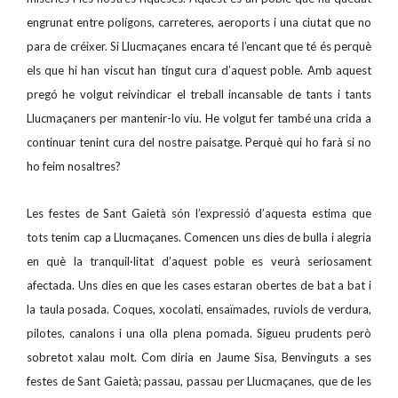
engrunat entre polígons, carreteres, aeroports i una ciutat que no
para de créixer. Si Llucmaçanes encara té l’encant que té és perquè
els que hi han viscut han tingut cura d’aquest poble. Amb aquest
pregó he volgut reivindicar el treball incansable de tants i tants
Llucmaçaners per mantenir-lo viu. He volgut fer també una crida a
continuar tenint cura del nostre paisatge. Perquè qui ho farà si no
ho feim nosaltres?
Les festes de Sant Gaietà són l’expressió d’aquesta estima que
tots tenim cap a Llucmaçanes. Comencen uns dies de bulla i alegria
en què la tranquil·litat d’aquest poble es veurà seriosament
afectada. Uns dies en que les cases estaran obertes de bat a bat i
la taula posada. Coques, xocolati, ensaïmades, ruviols de verdura,
pilotes, canalons i una olla plena pomada. Sigueu prudents però
sobretot xalau molt. Com diria en Jaume Sisa, Benvinguts a ses
festes de Sant Gaietà; passau, passau per Llucmaçanes, que de les