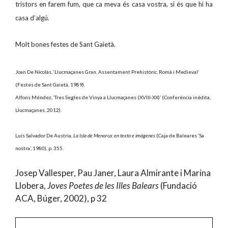
tristors en farem fum, que ca meva és casa vostra, si és que hi ha
casa d’algú.
Molt bones festes de Sant Gaietà.
Joan De Nicolàs, ‘Llucmaçanes Gran, Assentament Prehistòric, Romà i Medieval’
(Festes de Sant Gaietà, 1989).
Alfons Méndez, ‘Tres Segles de Vinya a Llucmaçanes (XVIII-XX)’ (Conferència inèdita,
Llucmaçanes, 2012).
Luís Salvador De Austria,
La Isla de Menorca: en texto e imágenes
(Caja de Baleares ‘Sa
nostra’, 1980), p. 355.
Josep Vallesper, Pau Janer, Laura Almirante i Marina
Llobera,
Joves Poetes de les Illes Balears
(Fundació
ACA, Búger, 2002), p 32