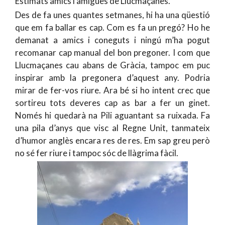
Estimats amics i amigues de Llucmaçanes.
Des de fa unes quantes setmanes, hi ha una qüestió
que em fa ballar es cap. Com es fa un pregó? Ho he
demanat a amics i coneguts i ningú m’ha pogut
recomanar cap manual del bon pregoner. I com que
Llucmaçanes cau abans de Gràcia, tampoc em puc
inspirar amb la pregonera d’aquest any. Podria
mirar de fer-vos riure. Ara bé si ho intent crec que
sortireu tots deveres cap as bar a fer un ginet.
Només hi quedarà na Pili aguantant sa ruixada. Fa
una pila d’anys que visc al Regne Unit, tanmateix
d’humor anglès encara res de res. Em sap greu però
no sé fer riure i tampoc sóc de llàgrima fàcil.