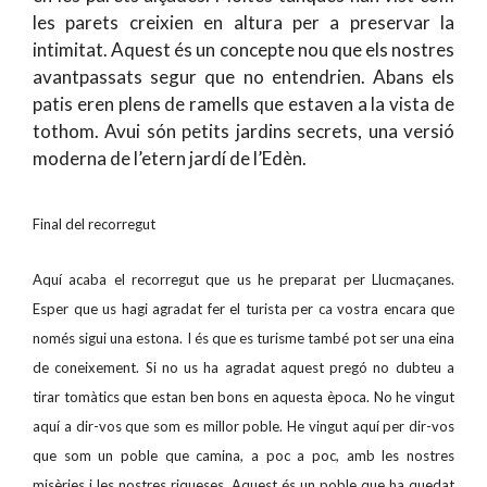
les parets creixien en altura per a preservar la
intimitat. Aquest és un concepte nou que els nostres
avantpassats segur que no entendrien. Abans els
patis eren plens de ramells que estaven a la vista de
tothom. Avui són petits jardins secrets, una versió
moderna de l’etern jardí de l’Edèn.
Final del recorregut
Aquí acaba el recorregut que us he preparat per Llucmaçanes.
Esper que us hagi agradat fer el turista per ca vostra encara que
només sigui una estona. I és que es turisme també pot ser una eina
de coneixement. Si no us ha agradat aquest pregó no dubteu a
tirar tomàtics que estan ben bons en aquesta època. No he vingut
aquí a dir-vos que som es millor poble. He vingut aquí per dir-vos
que som un poble que camina, a poc a poc, amb les nostres
misèries i les nostres riqueses. Aquest és un poble que ha quedat