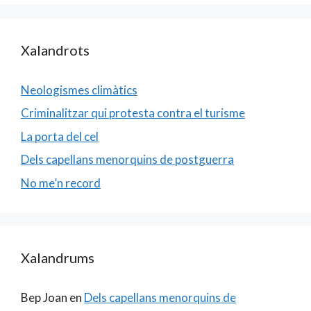
Xalandrots
Neologismes climàtics
Criminalitzar qui protesta contra el turisme
La porta del cel
Dels capellans menorquins de postguerra
No me’n record
Xalandrums
Bep Joan
en
Dels capellans menorquins de