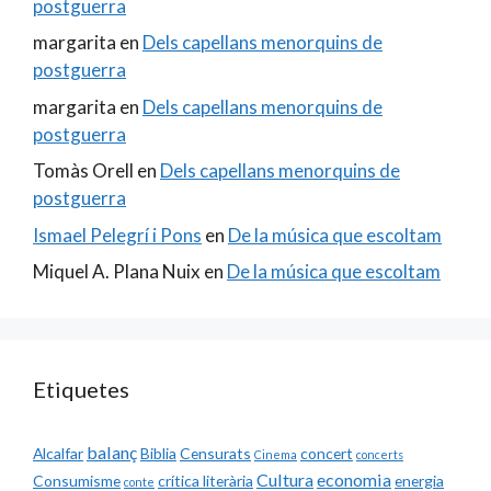
postguerra
margarita
en
Dels capellans menorquins de
postguerra
margarita
en
Dels capellans menorquins de
postguerra
Tomàs Orell
en
Dels capellans menorquins de
postguerra
Ismael Pelegrí i Pons
en
De la música que escoltam
Miquel A. Plana Nuix
en
De la música que escoltam
Etiquetes
balanç
Alcalfar
Biblia
Censurats
concert
Cinema
concerts
Cultura
economia
Consumisme
crítica literària
energia
conte