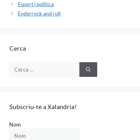
b
l
er
p
Esport i política
o
ar
Enderrock and roll
o
te
k
ix
Cerca
Cerca:
Subscriu-te a Xalandria!
Nom