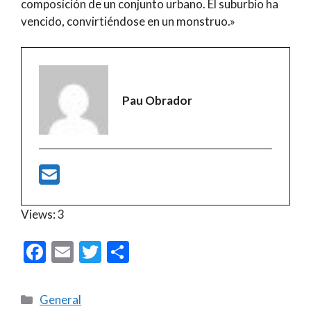
composición de un conjunto urbano. El suburbio ha
vencido, convirtiéndose en un monstruo.»
Pau Obrador
Views: 3
F
E
T
C
ac
m
w
o
e
ai
itt
m
Categories
General