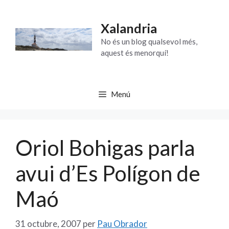
Vés
al
Xalandria
contingut
No és un blog qualsevol més,
aquest és menorquí!
Menú
Oriol Bohigas parla
avui d’Es Polígon de
Maó
31 octubre, 2007
per
Pau Obrador