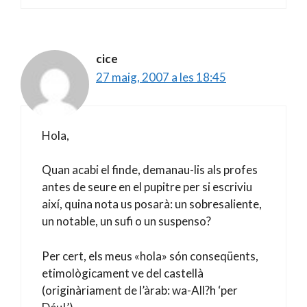
cice
27 maig, 2007 a les 18:45
Hola,
Quan acabi el finde, demanau-lis als profes
antes de seure en el pupitre per si escriviu
així, quina nota us posarà: un sobresaliente,
un notable, un sufi o un suspenso?
Per cert, els meus «hola» són conseqüents,
etimològicament ve del castellà
(originàriament de l’àrab: wa-All?h ‘per