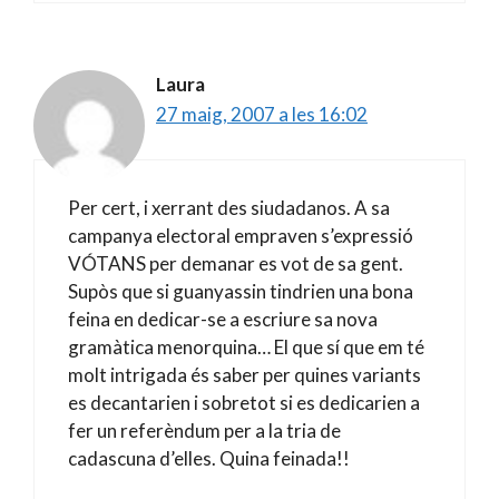
Laura
27 maig, 2007 a les 16:02
Per cert, i xerrant des siudadanos. A sa
campanya electoral empraven s’expressió
VÓTANS per demanar es vot de sa gent.
Supòs que si guanyassin tindrien una bona
feina en dedicar-se a escriure sa nova
gramàtica menorquina… El que sí que em té
molt intrigada és saber per quines variants
es decantarien i sobretot si es dedicarien a
fer un referèndum per a la tria de
cadascuna d’elles. Quina feinada!!