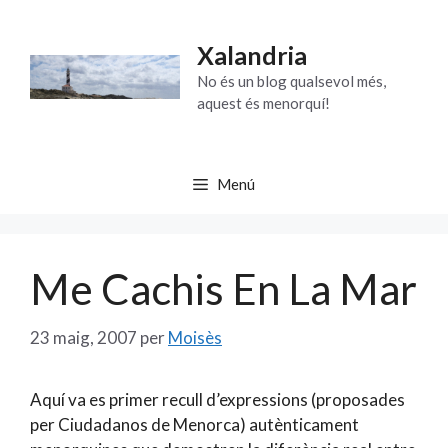
Vés
al
Xalandria
contingut
No és un blog qualsevol més,
aquest és menorquí!
Menú
Me Cachis En La Mar
23 maig, 2007
per
Moisès
Aquí va es primer recull d’expressions (proposades
per Ciudadanos de Menorca) autènticament