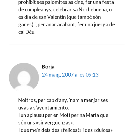
prohibit ses palomites as cine, fer una festa
de cumpleanys, celebrar sa Nochebuena, o
es dia de san Valentín (que també són
ganes) i, per anar acabant, fer una juerga de
cal Déu.
Borja
24 maig, 2007 a les 09:13
Noltros, per cap d’any, ‘nam a menjar ses
uvas a s’ayuntamiento.
I un aplausu per en Moi i per na Maria que
són uns «sinvergüenzas».
I que me’n deis des «felices!» i des «dulces»