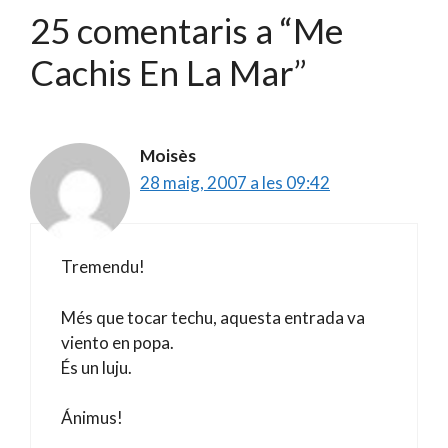
25 comentaris a “Me
Cachis En La Mar”
Moisès
28 maig, 2007 a les 09:42
Tremendu!
Més que tocar techu, aquesta entrada va
viento en popa.
És un luju.
Ánimus!