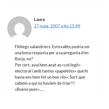
Laura
27 maig, 2007 a les 15:49
Filòlegs xalandriers: Estovalles podria ser
una bona resposta per a sa pregunta d’en
Borja, no?
Per cert, avui hem anat as «col·legit»
electoral i amb tantes «papeletes» que hi
havia ens hem fet un bon «lio». Sort que
sabíem a qui no havíem de triar!!!
«Bueno pues»….