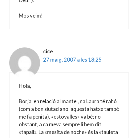
Déu!’).
Mos veim!
cice
27 maig, 2007 a les 18:25
Hola,
Borja, en relació al mantel, na Laura té rahó
(com a bon siutad ano, aquesta hatxe també
me fa penita), «estovalles» va bé; no
obstant, a ca meva sempre li hem dit
«tapall». La «mesita de noche» és la «tauleta