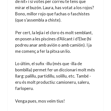
de nit» i si votes per correu te tens que
mirar el buzón. Laura, has votat a los rojos?
Bono, millor rojo que fachas o faschistes
(que s’assembla a chiste).
Per cert, la lejia i el cloro és molt semblant,
en posen a les piscines d’Alicant i d’Elxe (hi
podreu anar amb avión o amb camión). I ja
me començ a fer la pitxa un lio.
Lo últim, el sufix -illu (més que -illa de
bombilla) permet fer un diccionari molt més
llarg: palillu, partidillu, solillu, etc. També -
eru és molt productiu: camioneru, saleru,
farloperu.
Venga pues, mos veim tius!