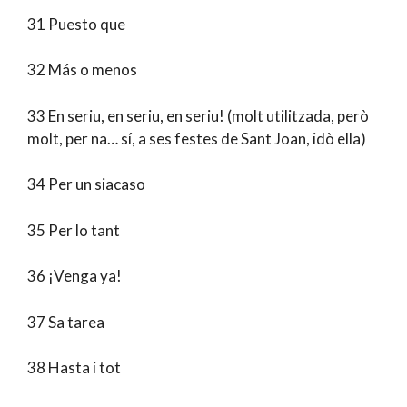
31 Puesto que
32 Más o menos
33 En seriu, en seriu, en seriu! (molt utilitzada, però
molt, per na… sí, a ses festes de Sant Joan, idò ella)
34 Per un siacaso
35 Per lo tant
36 ¡Venga ya!
37 Sa tarea
38 Hasta i tot