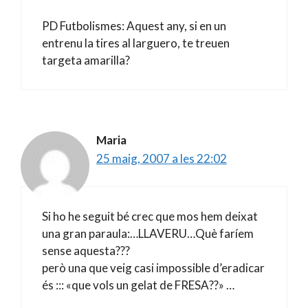
PD Futbolismes: Aquest any, si en un
entrenu la tires al larguero, te treuen
targeta amarilla?
Maria
25 maig, 2007 a les 22:02
Si ho he seguit bé crec que mos hem deixat
una gran paraula:…LLAVERU…Què faríem
sense aquesta???
però una que veig casi impossible d’eradicar
és ::: «que vols un gelat de FRESA??» …