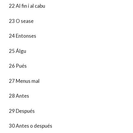
22 Al fin i al cabu
23 O sease
24 Entonses
25 Álgu
26 Pués
27 Menus mal
28 Antes
29 Después
30 Antes o después