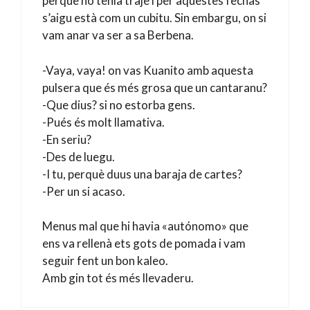
perque no tenia traje i per aquestes fechas
s’aigu està com un cubitu. Sin embargu, on si
vam anar va ser a sa Berbena.
-Vaya, vaya! on vas Kuanito amb aquesta
pulsera que és més grosa que un cantaranu?
-Que dius? si no estorba gens.
-Pués és molt llamativa.
-En seriu?
-Des de luegu.
-I tu, perquè duus una baraja de cartes?
-Per un si acaso.
Menus mal que hi havia «autónomo» que
ens va rellenà ets gots de pomada i vam
seguir fent un bon kaleo.
Amb gin tot és més llevaderu.