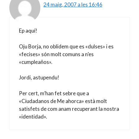
24 maig, 2007 a les 16:46
Ep aquí!
Oju Borja, no oblidem que es «dulses» i es
«fecises» són molt comuns a n’es
«cumpleaños».
Jordi, astupendu!
Per cert, m’han fet sebre que a
«Ciudadanos de Me ahorca» està molt
satisfets de com anam recuperant la nostra
«identidad».