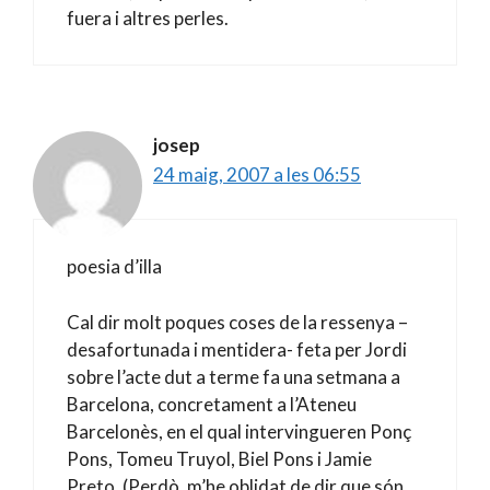
fuera i altres perles.
josep
24 maig, 2007 a les 06:55
poesia d’illa
Cal dir molt poques coses de la ressenya –
desafortunada i mentidera- feta per Jordi
sobre l’acte dut a terme fa una setmana a
Barcelona, concretament a l’Ateneu
Barcelonès, en el qual intervingueren Ponç
Pons, Tomeu Truyol, Biel Pons i Jamie
Preto. (Perdò, m’he oblidat de dir que són