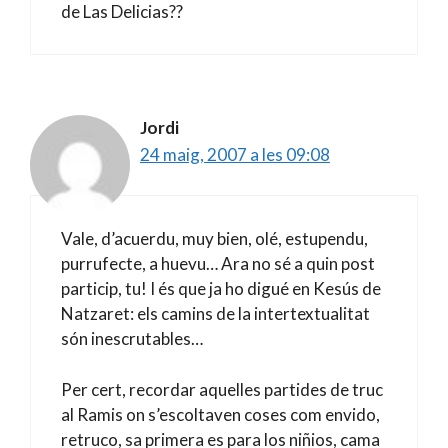
de Las Delicias??
Jordi
24 maig, 2007 a les 09:08
Vale, d’acuerdu, muy bien, olé, estupendu,
purrufecte, a huevu… Ara no sé a quin post
particip, tu! I és que ja ho digué en Kesús de
Natzaret: els camins de la intertextualitat
són inescrutables…
Per cert, recordar aquelles partides de truc
al Ramis on s’escoltaven coses com envido,
retruco, sa primera es para los niñios, cama