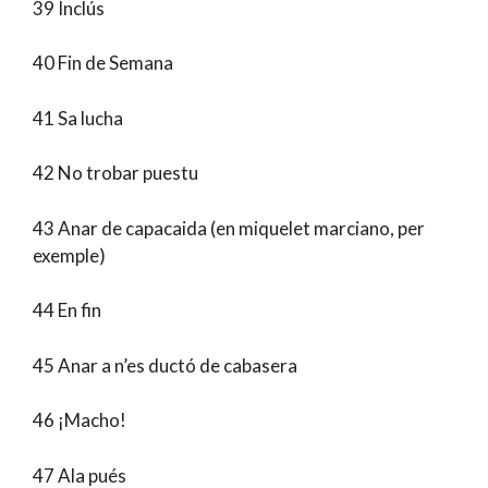
39 Inclús
40 Fin de Semana
41 Sa lucha
42 No trobar puestu
43 Anar de capacaida (en miquelet marciano, per
exemple)
44 En fin
45 Anar a n’es ductó de cabasera
46 ¡Macho!
47 Ala pués