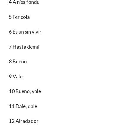
4 A n’es fondu
5 Fer cola
6 És un sin vivir
7 Hasta demà
8 Bueno
9 Vale
10 Bueno, vale
11 Dale, dale
12 Alradador