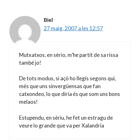
Biel
27 maig, 2007 a les 12:57
Mutxatxos, en sèrio, m’he partit de sa rissa
també jo!
De tots modus, si açò ho llegís segons qui,
més que uns sinvergüensas que fan
catxondeo, lo que diria és que som uns bons
melaos!
Estupendu, en sèriu, he fet un estragu de
veure lo grande que va per Xalandria