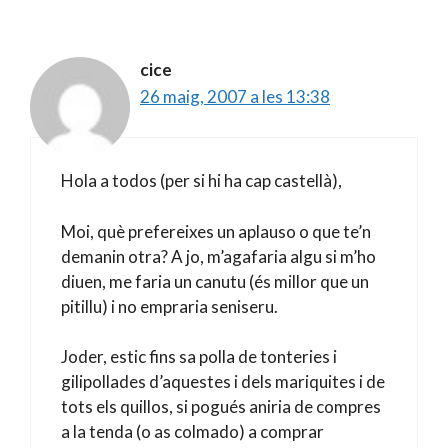
cice
26 maig, 2007 a les 13:38
Hola a todos (per si hi ha cap castellà),
Moi, què prefereixes un aplauso o que te’n
demanin otra? A jo, m’agafaria algu si m’ho
diuen, me faria un canutu (és millor que un
pitillu) i no empraria seniseru.
Joder, estic fins sa polla de tonteries i
gilipollades d’aquestes i dels mariquites i de
tots els quillos, si pogués aniria de compres
a la tenda (o as colmado) a comprar