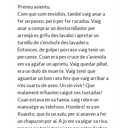
Preneu asientu.
Com que som envidiós, també vaig anar a
fer un paseo, però per fer racadus. Vaig
anar a comprar un destornillador per
arrenjà es grifu des lavabo i apretar un
turnillu de s’enchufe des lavaderu.
Entonces, de golpe i porraso vaig tenir un
percanse. Cuan era pes cruce de s’avenida
em va agafar un aprietu. Vaig quedar pillat,
era un duló de muerte. Vaig tenir que
aguantar un bon ratu fins que vaig arribar a
n’es cuartu de aseo. Un sin vivir! Que
malament m’havien caigut ses tustadas!
Cuan estava en sa faena, vaig rebre un
mansatge as telefono. Hombre! era en
Kuanito, que és un xulu, per si anaven a fer
un chapuzon por ai. A jo em va pigar sa risa,