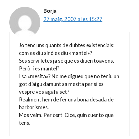
Borja
27 maig, 2007 a les 15:27
Jo tenc uns quants de dubtes existencials:
com es diu sinó es diu «mantel»?
Ses servilletes ja sé que es diuen toavons.
Però, i es mantel?
I sa «mesita»? No me digueu que no teniu un
got d’aigu damunt sa mesita per si es
vespre vos agafa set?
Realment hem de fer una bona desada de
barbarismes.
Mos veim. Per cert, Cice, quin cuento que
tens.