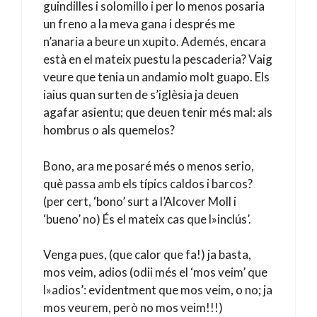
guindilles i solomillo i per lo menos posaria
un freno a la meva gana i després me
n’anaria a beure un xupito. Ademés, encara
està en el mateix puestu la pescaderia? Vaig
veure que tenia un andamio molt guapo. Els
iaius quan surten de s’iglèsia ja deuen
agafar asientu; que deuen tenir més mal: als
hombrus o als quemelos?
Bono, ara me posaré més o menos serio,
què passa amb els típics caldos i barcos?
(per cert, ‘bono’ surt a l’Alcover Moll i
‘bueno’ no) És el mateix cas que l»inclús’.
Venga pues, (que calor que fa!) ja basta,
mos veim, adios (odii més el ‘mos veim’ que
l»adios’: evidentment que mos veim, o no; ja
mos veurem, però no mos veim!!!)