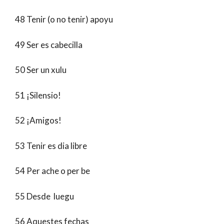
48 Tenir (o no tenir) apoyu
49 Ser es cabecilla
50 Ser un xulu
51 ¡Silensio!
52 ¡Amigos!
53 Tenir es dia libre
54 Per ache o per be
55 Desde luegu
56 Aquestes fechas