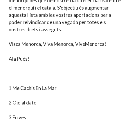
menorquines que demostren la diferència real entre
el menorquí i el català. S’objectiu és augmentar
aquesta llista amb les vostres aportacions per a
poder reivindicar de una vegada per totes els
nostres drets i asseguts.
Visca Menorca, Viva Menorca, ViveMenorca!
Ala Pués!
1 Me Cachis En La Mar
2 Ojo al dato
3 En ves