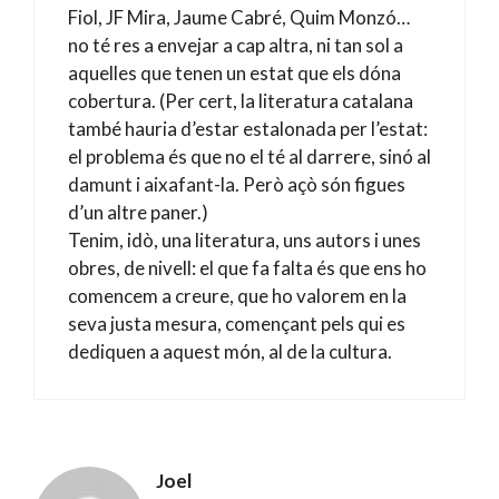
Fiol, JF Mira, Jaume Cabré, Quim Monzó…
no té res a envejar a cap altra, ni tan sol a
aquelles que tenen un estat que els dóna
cobertura. (Per cert, la literatura catalana
també hauria d’estar estalonada per l’estat:
el problema és que no el té al darrere, sinó al
damunt i aixafant-la. Però açò són figues
d’un altre paner.)
Tenim, idò, una literatura, uns autors i unes
obres, de nivell: el que fa falta és que ens ho
comencem a creure, que ho valorem en la
seva justa mesura, començant pels qui es
dediquen a aquest món, al de la cultura.
Joel