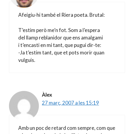
Afeigiu-hi també el Riera poeta. Brutal:
T’estim però me’n fot. Som a l’espera
del llamp reblanidor que ens amalgami
i t’encasti en mi tant, que pugui dir-te:
-Ja t’estim tant, que et pots morir quan
vulguis.
Àlex
27 març, 2007 a les 15:19
Amb un poc de retard com sempre, com que