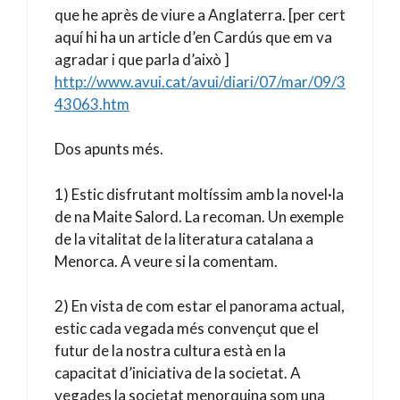
que he après de viure a Anglaterra. [per cert
aquí hi ha un article d’en Cardús que em va
agradar i que parla d’això ]
http://www.avui.cat/avui/diari/07/mar/09/3
43063.htm
Dos apunts més.
1) Estic disfrutant moltíssim amb la novel·la
de na Maite Salord. La recoman. Un exemple
de la vitalitat de la literatura catalana a
Menorca. A veure si la comentam.
2) En vista de com estar el panorama actual,
estic cada vegada més convençut que el
futur de la nostra cultura està en la
capacitat d’iniciativa de la societat. A
vegades la societat menorquina som una