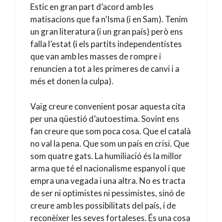
Estic en gran part d’acord amb les
matisacions que fa n’Isma (i en Sam). Tenim
un gran literatura (i un gran país) però ens
falla l’estat (i els partits independentistes
que van amb les masses de rompre i
renuncien a tot a les primeres de canvi i a
més et donen la culpa).
Vaig creure convenient posar aquesta cita
per una qüestió d’autoestima. Sovint ens
fan creure que som poca cosa. Que el català
no val la pena. Que som un país en crisi. Que
som quatre gats. La humiliació és la millor
arma que té el nacionalisme espanyol i que
empra una vegada i una altra. No es tracta
de ser ni optimistes ni pessimistes, sinó de
creure amb les possibilitats del país, i de
reconèixer les seves fortaleses. És una cosa