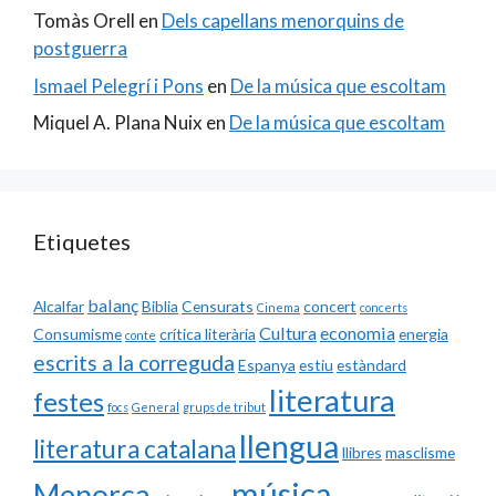
Tomàs Orell
en
Dels capellans menorquins de
postguerra
Ismael Pelegrí i Pons
en
De la música que escoltam
Miquel A. Plana Nuix
en
De la música que escoltam
Etiquetes
balanç
Alcalfar
Biblia
Censurats
concert
Cinema
concerts
Cultura
economia
Consumisme
crítica literària
energia
conte
escrits a la correguda
Espanya
estiu
estàndard
literatura
festes
focs
General
grups de tribut
llengua
literatura catalana
llibres
masclisme
música
Menorca