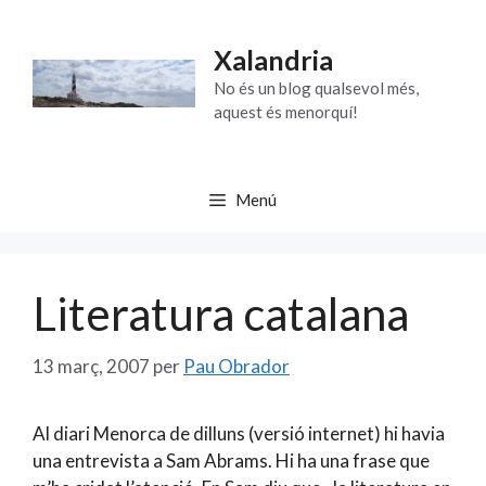
Vés
al
Xalandria
contingut
No és un blog qualsevol més,
aquest és menorquí!
Menú
Literatura catalana
13 març, 2007
per
Pau Obrador
Al diari Menorca de dilluns (versió internet) hi havia
una entrevista a Sam Abrams. Hi ha una frase que