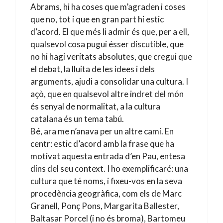
Abrams, hi ha coses que m’agraden i coses
que no, tot i que en gran part hi estic
d’acord. El que més li admir és que, per a ell,
qualsevol cosa pugui ésser discutible, que
no hi hagi veritats absolutes, que cregui que
el debat, la lluita de les idees i dels
arguments, ajudi a consolidar una cultura. I
açò, que en qualsevol altre indret del món
és senyal de normalitat, a la cultura
catalana és un tema tabú.
Bé, ara me n’anava per un altre camí. En
centr: estic d’acord amb la frase que ha
motivat aquesta entrada d’en Pau, entesa
dins del seu context. I ho exemplificaré: una
cultura que té noms, i fixeu-vos en la seva
procedència geogràfica, com els de Marc
Granell, Ponç Pons, Margarita Ballester,
Baltasar Porcel (i no és broma), Bartomeu