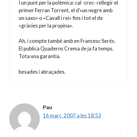
I un punt per la polèmica: cal -crec- rellegir el
primer Ferran Torrent, el d'»un negre amb
un saxo» o «Cavall i rei» fins i tot el de
«gràcies per la propina».
Ah, i compte també amb en Francesc Serés.
El publica Quaderns Crema de ja fa temps.
Tota una garantia.
besades i abraçades.
Pau
16 març, 2007 a les 18:53