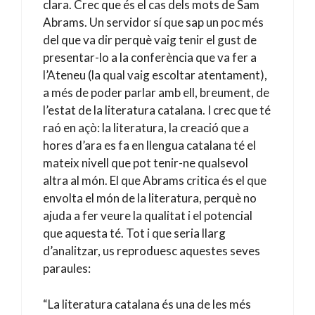
clara. Crec que és el cas dels mots de Sam
Abrams. Un servidor sí que sap un poc més
del que va dir perquè vaig tenir el gust de
presentar-lo a la conferència que va fer a
l’Ateneu (la qual vaig escoltar atentament),
a més de poder parlar amb ell, breument, de
l’estat de la literatura catalana. I crec que té
raó en açò: la literatura, la creació que a
hores d’ara es fa en llengua catalana té el
mateix nivell que pot tenir-ne qualsevol
altra al món. El que Abrams critica és el que
envolta el món de la literatura, perquè no
ajuda a fer veure la qualitat i el potencial
que aquesta té. Tot i que seria llarg
d’analitzar, us reproduesc aquestes seves
paraules:
“La literatura catalana és una de les més