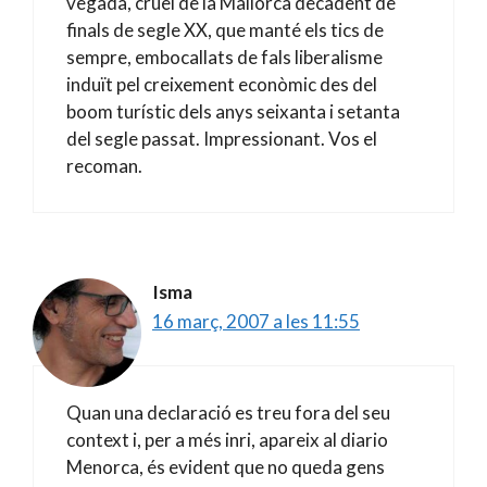
vegada, cruel de la Mallorca decadent de
finals de segle XX, que manté els tics de
sempre, embocallats de fals liberalisme
induït pel creixement econòmic des del
boom turístic dels anys seixanta i setanta
del segle passat. Impressionant. Vos el
recoman.
Isma
16 març, 2007 a les 11:55
Quan una declaració es treu fora del seu
context i, per a més inri, apareix al diario
Menorca, és evident que no queda gens