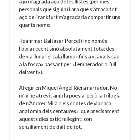
a jo m’agrada açò de les llistes (per més
personals que siguin) i ara que s’atraca tot
açò de Frankfurt m’agradaria compartir uns
quants noms:
Reafirmar Baltasar Porcel (i no només
l’obra recent sinó absolutament tota: des
de «la lluna i el cala llamp» fins a «cavalls cap
a la fosca» passant per «l’emperador o l’ull
del vent»).
Afegir en Miquel Àngel Riera narrador. No
m’hi he atrevit amb la poesia, però la trilogia
de n’Andreu Milà o els contes de «la rara
anatomia dels centaures», que precisament
aquests dies estic rellegint, son
senzillament de dalt de tot.