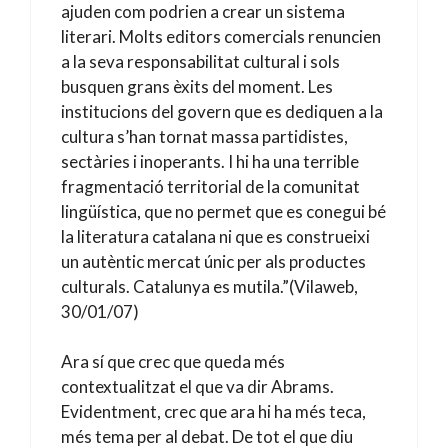
ajuden com podrien a crear un sistema
literari. Molts editors comercials renuncien
a la seva responsabilitat cultural i sols
busquen grans èxits del moment. Les
institucions del govern que es dediquen a la
cultura s’han tornat massa partidistes,
sectàries i inoperants. I hi ha una terrible
fragmentació territorial de la comunitat
lingüística, que no permet que es conegui bé
la literatura catalana ni que es construeixi
un autèntic mercat únic per als productes
culturals. Catalunya es mutila.”(Vilaweb,
30/01/07)
Ara sí que crec que queda més
contextualitzat el que va dir Abrams.
Evidentment, crec que ara hi ha més teca,
més tema per al debat. De tot el que diu