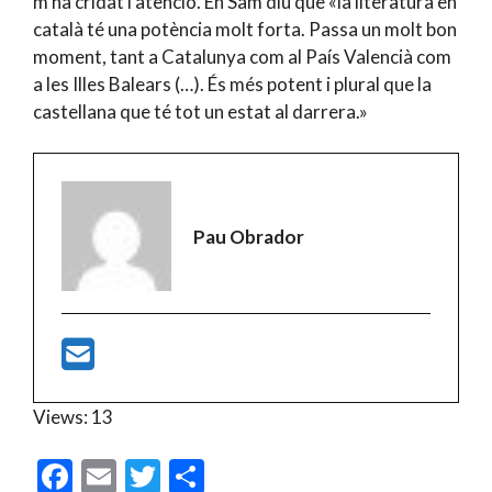
m’ha cridat l’atenció. En Sam diu que «la literatura en
català té una potència molt forta. Passa un molt bon
moment, tant a Catalunya com al País Valencià com
a les Illes Balears (…). És més potent i plural que la
castellana que té tot un estat al darrera.»
Pau Obrador
Views: 13
F
E
T
C