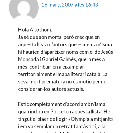
16 març, 2007 a les 16:43
Hola A tothom,
Ja sé que són morts, però crec que en
aquesta llista d’autors que esmenta n’Isma
hi haurien d’aparèixer noms com el de Jesús
Moncada i Gabriel Galmés, que, a més a
més, contribuirien a eixamplar
territorialment el mapa literari català. La
seva mort prematura no és motiu per no
considerar-los autors actuals.
Estic completament d’acord amb n’Isma
quan inclou en Porcel en aquesta llista. He
tingut el plaer de llegir «Olympia a mitjanit»
i em va semblar un retrat fantàstic i, a la