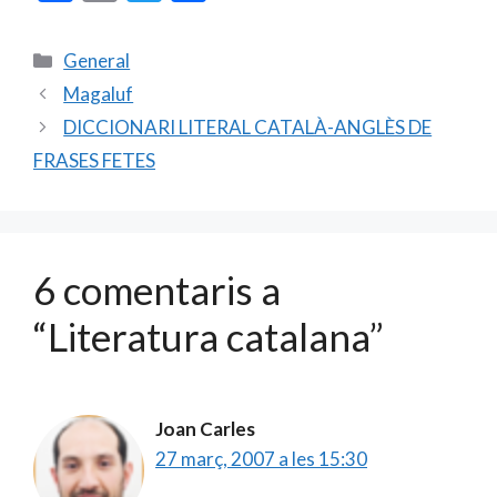
ac
m
w
o
e
ai
itt
m
Categories
General
b
l
er
p
Magaluf
o
ar
DICCIONARI LITERAL CATALÀ-ANGLÈS DE
o
te
FRASES FETES
k
ix
6 comentaris a
“Literatura catalana”
Joan Carles
27 març, 2007 a les 15:30