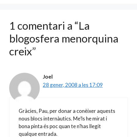
k
ix
1 comentari a “La
blogosfera menorquina
creix”
Joel
28 gener, 2008 a les 17:09
Gràcies, Pau, per donar a conèixer aquests
nous blocs internàutics. Me’ls he mirat i
bona pinta és poc quan te n’has llegit
qualque entrada.