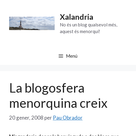
Vés
al
Xalandria
contingut
No és un blog qualsevol més,
aquest és menorquí!
Menú
La blogosfera
menorquina creix
20 gener, 2008
per
Pau Obrador