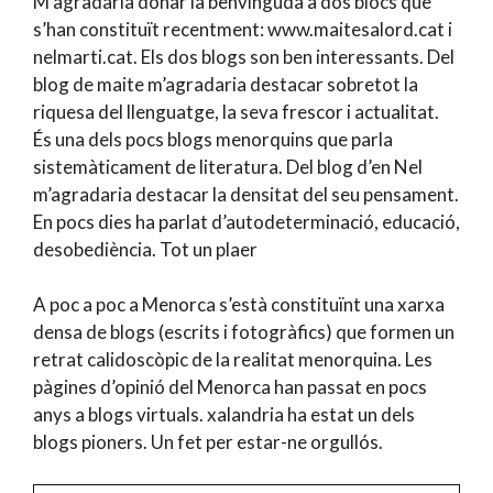
M’agradaria donar la benvinguda a dos blocs que
s’han constituït recentment: www.maitesalord.cat i
nelmarti.cat. Els dos blogs son ben interessants. Del
blog de maite m’agradaria destacar sobretot la
riquesa del llenguatge, la seva frescor i actualitat.
És una dels pocs blogs menorquins que parla
sistemàticament de literatura. Del blog d’en Nel
m’agradaria destacar la densitat del seu pensament.
En pocs dies ha parlat d’autodeterminació, educació,
desobediència. Tot un plaer
A poc a poc a Menorca s’està constituïnt una xarxa
densa de blogs (escrits i fotogràfics) que formen un
retrat calidoscòpic de la realitat menorquina. Les
pàgines d’opinió del Menorca han passat en pocs
anys a blogs virtuals. xalandria ha estat un dels
blogs pioners. Un fet per estar-ne orgullós.