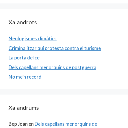
Xalandrots
Neologismes climàtics
Criminalitzar qui protesta contra el turisme
La porta del cel
Dels capellans menorquins de postguerra
No me’n record
Xalandrums
Bep Joan
en
Dels capellans menorquins de