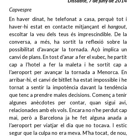
Dissabte, 7 de juny de 2014
Capvespre
En haver dinat, he telefonat a casa, perquè tot i
haver-hi estat en contacte mitjançant el
hangout
,
escoltar la veu dels teus és imprescindible. De la
conversa, a més, ha sortit la reflexió sobre la
possibilitat d’avançar la tornada. Açò implica un
canvi de plans. En tost d’anar a fer el xubec, he partit
cap a l’hotel a fer la maleta i he sortit cap a
l’aeroport per avançar la tornada a Menorca. En
arribar-hi, el canvi de bitllet ha estat impossible i he
tornat a sentir la impotència davant la tendència
que tenc a prendre males decisions. Començ a tenir
algunes anècdotes per contar, quan sigui avi,
relacionades amb els vols. Encara no n’he perdut cap
mai, però a Barcelona ja he fet alguna anada a
l’aeroport per viatjar el dia que no tocava. I estic
segur que la culpa no era meva. M’ha tocat, de nou,