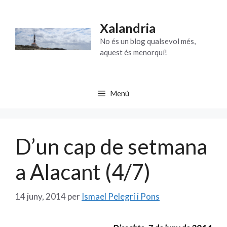
Vés
al
Xalandria
contingut
No és un blog qualsevol més,
aquest és menorquí!
Menú
D’un cap de setmana
a Alacant (4/7)
14 juny, 2014
per
Ismael Pelegrí i Pons