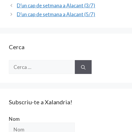
b
l
er
p
D’un cap de setmana a Alacant (3/7)
o
ar
D’un cap de setmana a Alacant (5/7)
o
te
k
ix
Cerca
Cerca:
Subscriu-te a Xalandria!
Nom