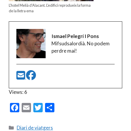
L'hotel Melià d'Alacant. L'edifici reprodueix la forma
de la lletra ema
Ismael Pelegrí I Pons
Mifsudsalordià. No podem
perdre mai!
Views: 6
F
E
T
C
ac
m
w
o
e
ai
itt
m
Categories
Diari de viatgers