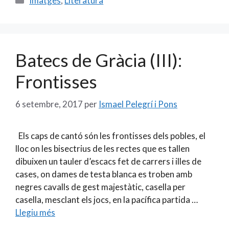
Imatges
,
Literatura
b
l
er
p
o
ar
o
te
Batecs de Gràcia (III):
k
ix
Frontisses
6 setembre, 2017
per
Ismael Pelegrí i Pons
Els caps de cantó són les frontisses dels pobles, el
lloc on les bisectrius de les rectes que es tallen
dibuixen un tauler d’escacs fet de carrers i illes de
cases, on dames de testa blanca es troben amb
negres cavalls de gest majestàtic, casella per
casella, mesclant els jocs, en la pacífica partida …
Llegiu més