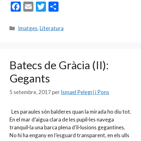
F
E
T
C
ac
m
w
o
e
ai
itt
m
Categories
Imatges
,
Literatura
b
l
er
p
o
ar
o
te
Batecs de Gràcia (II):
k
ix
Gegants
5 setembre, 2017
per
Ismael Pelegrí i Pons
Les paraules són balderes quan la mirada ho diu tot.
En el mar d’aigua clara de les pupil·les navega
tranquil·la una barca plena d’il·lusions gegantines.
No hi ha engany en l’esguard transparent, en els ulls