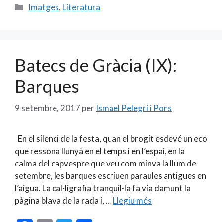
e
ai
itt
m
Categories
Imatges
,
Literatura
b
l
er
p
o
ar
o
te
Batecs de Gràcia (IX):
k
ix
Barques
9 setembre, 2017
per
Ismael Pelegrí i Pons
En el silenci de la festa, quan el brogit esdevé un eco
que ressona llunyà en el temps i en l’espai, en la
calma del capvespre que veu com minva la llum de
setembre, les barques escriuen paraules antigues en
l’aigua. La cal·ligrafia tranquil·la fa via damunt la
pàgina blava de la rada i, …
Llegiu més