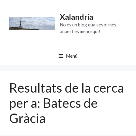
Vés
al
Xalandria
contingut
No és un blog qualsevol més,
aquest és menorquí!
Menú
Resultats de la cerca
per a:
Batecs de
Gràcia