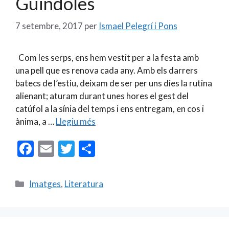
Guindoles
7 setembre, 2017
per
Ismael Pelegrí i Pons
Com les serps, ens hem vestit per a la festa amb
una pell que es renova cada any. Amb els darrers
batecs de l’estiu, deixam de ser per uns dies la rutina
alienant; aturam durant unes hores el gest del
catúfol a la sínia del temps i ens entregam, en cos i
ànima, a …
Llegiu més
F
E
T
C
ac
m
w
o
e
ai
itt
m
Categories
Imatges
,
Literatura
b
l
er
p
o
ar