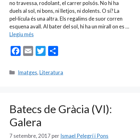
no travessa, rodolant, el carrer polsós. No hi ha
duels al sol, ni bons, ni lletjos, ni dolents. O sí? La
pel·lícula és una altra. Els regalims de suor corren
esquena avall. Al bater del sol, hi ha un mirall on es …
Llegiu més
F
E
T
C
ac
m
w
o
e
ai
itt
m
Categories
Imatges
,
Literatura
b
l
er
p
o
ar
o
te
Batecs de Gràcia (VI):
k
ix
Galera
7 setembre, 2017
per
Ismael Pelegrí i Pons