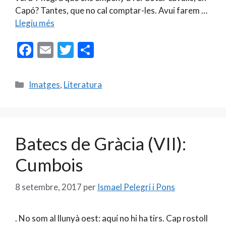
Capó? Tantes, que no cal comptar-les. Avui farem …
Llegiu més
F
E
T
C
ac
m
w
o
e
ai
itt
m
Categories
Imatges
,
Literatura
b
l
er
p
o
ar
o
te
Batecs de Gràcia (VII):
k
ix
Cumbois
8 setembre, 2017
per
Ismael Pelegrí i Pons
. No som al llunyà oest: aquí no hi ha tirs. Cap rostoll