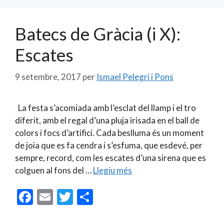
Batecs de Gràcia (i X):
Escates
9 setembre, 2017
per
Ismael Pelegrí i Pons
La festa s’acomiada amb l’esclat del llamp i el tro
diferit, amb el regal d’una pluja irisada en el ball de
colors i focs d’artifici. Cada beslluma és un moment
de joia que es fa cendra i s’esfuma, que esdevé, per
sempre, record, com les escates d’una sirena que es
colguen al fons del …
Llegiu més
F
E
T
C
ac
m
w
o