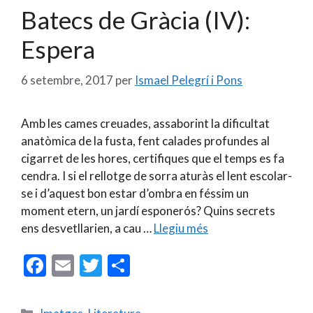
o
te
Batecs de Gràcia (IV):
k
ix
Espera
6 setembre, 2017
per
Ismael Pelegrí i Pons
Amb les cames creuades, assaborint la dificultat
anatòmica de la fusta, fent calades profundes al
cigarret de les hores, certifiques que el temps es fa
cendra. I si el rellotge de sorra aturàs el lent escolar-
se i d’aquest bon estar d’ombra en féssim un
moment etern, un jardí esponerós? Quins secrets
ens desvetllarien, a cau …
Llegiu més
F
E
T
C
ac
m
w
o
e
ai
itt
m
Categories