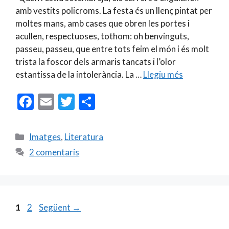
amb vestits policroms. La festa és un llenç pintat per
moltes mans, amb cases que obren les portes i
acullen, respectuoses, tothom: oh benvinguts,
passeu, passeu, que entre tots feim el món i és molt
trista la foscor dels armaris tancats i l’olor
estantissa de la intolerància. La …
Llegiu més
F
E
T
C
ac
m
w
o
e
ai
itt
m
Categories
Imatges
,
Literatura
b
l
er
p
2 comentaris
o
ar
o
te
k
ix
Pàgina
Pàgina
1
2
Següent
→