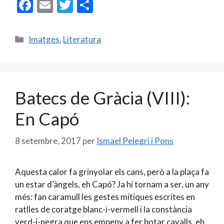
F
E
T
C
ac
m
w
o
e
ai
itt
m
Categories
Imatges
,
Literatura
b
l
er
p
o
ar
o
te
Batecs de Gràcia (VIII):
k
ix
En Capó
8 setembre, 2017
per
Ismael Pelegrí i Pons
Aquesta calor fa grinyolar els cans, però a la plaça fa
un estar d’àngels, eh Capó? Ja hi tornam a ser, un any
més: fan caramull les gestes mítiques escrites en
ratlles de coratge blanc-i-vermell i la constància
verd-i-negra que ens empeny a fer botar cavalls, eh