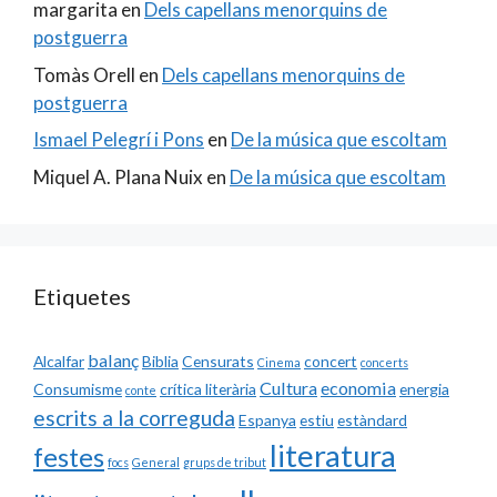
margarita
en
Dels capellans menorquins de
postguerra
Tomàs Orell
en
Dels capellans menorquins de
postguerra
Ismael Pelegrí i Pons
en
De la música que escoltam
Miquel A. Plana Nuix
en
De la música que escoltam
Etiquetes
balanç
Alcalfar
Biblia
Censurats
concert
Cinema
concerts
Cultura
economia
Consumisme
crítica literària
energia
conte
escrits a la correguda
Espanya
estiu
estàndard
literatura
festes
focs
General
grups de tribut