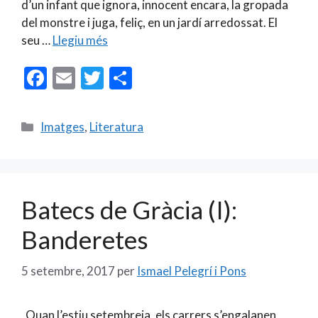
d’un infant que ignora, innocent encara, la gropada
del monstre i juga, feliç, en un jardí arredossat. El
seu …
Llegiu més
F
E
T
C
ac
m
w
o
e
ai
itt
m
Categories
Imatges
,
Literatura
b
l
er
p
o
ar
o
te
Batecs de Gràcia (I):
k
ix
Banderetes
5 setembre, 2017
per
Ismael Pelegrí i Pons
Quan l’estiu setembreja, els carrers s’engalanen