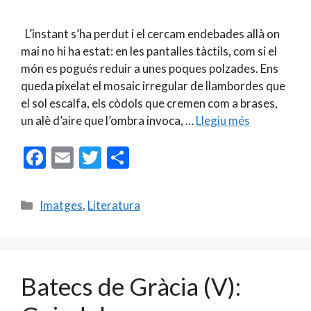
L’instant s’ha perdut i el cercam endebades allà on
mai no hi ha estat: en les pantalles tàctils, com si el
món es pogués reduir a unes poques polzades. Ens
queda pixelat el mosaic irregular de llambordes que
el sol escalfa, els còdols que cremen com a brases,
un alè d’aire que l’ombra invoca, …
Llegiu més
F
E
T
C
ac
m
w
o
e
ai
itt
m
Categories
Imatges
,
Literatura
b
l
er
p
o
ar
o
te
Batecs de Gràcia (V):
k
ix