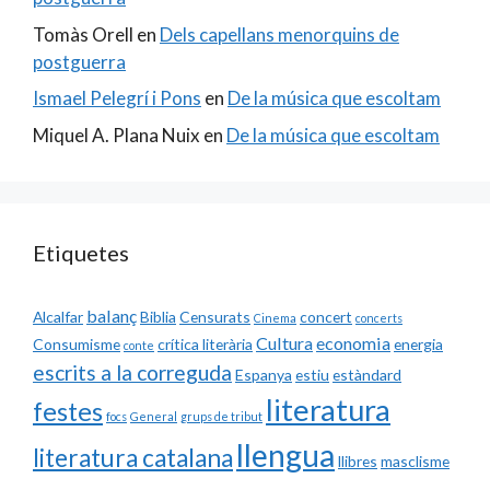
Tomàs Orell
en
Dels capellans menorquins de
postguerra
Ismael Pelegrí i Pons
en
De la música que escoltam
Miquel A. Plana Nuix
en
De la música que escoltam
Etiquetes
balanç
Alcalfar
Biblia
Censurats
concert
Cinema
concerts
Cultura
economia
Consumisme
crítica literària
energia
conte
escrits a la correguda
Espanya
estiu
estàndard
literatura
festes
focs
General
grups de tribut
llengua
literatura catalana
llibres
masclisme