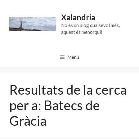
Vés
al
Xalandria
contingut
No és un blog qualsevol més,
aquest és menorquí!
Menú
Resultats de la cerca
per a:
Batecs de
Gràcia