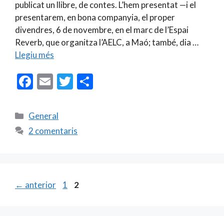
publicat un llibre, de contes. L’hem presentat —i el
presentarem, en bona companyia, el proper
divendres, 6 de novembre, en el marc de l’Espai
Reverb, que organitza l’AELC, a Maó; també, dia …
Llegiu més
F
E
T
C
ac
m
w
o
e
ai
itt
m
Categories
General
b
l
er
p
2 comentaris
o
ar
o
te
k
ix
Pàgina
Pàgina
←
anterior
1
2