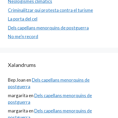
Neologismes climàtics
Criminalitzar qui protesta contra el turisme
La porta del cel
Dels capellans menorquins de postguerra
No me’n record
Xalandrums
Bep Joan
en
Dels capellans menorquins de
postguerra
margarita
en
Dels capellans menorquins de
postguerra
margarita
en
Dels capellans menorquins de
postguerra