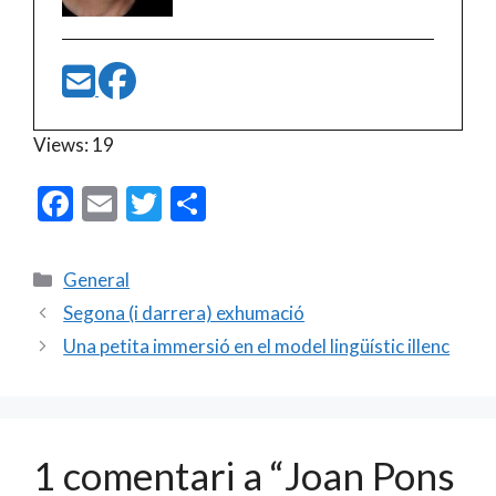
Views: 19
F
E
T
C
ac
m
w
o
e
ai
itt
m
Categories
General
b
l
er
p
Segona (i darrera) exhumació
o
ar
Una petita immersió en el model lingüístic illenc
o
te
k
ix
1 comentari a “Joan Pons