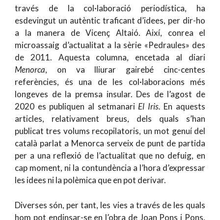
través de la col·laboració periodística, ha
esdevingut un autèntic traficant d’idees, per dir-ho
a la manera de Vicenç Altaió. Així, conrea el
microassaig d’actualitat a la sèrie «Pedraules» des
de 2011. Aquesta columna, encetada al diari
Menorca
, on va lliurar gairebé cinc-centes
referències, és una de les col·laboracions més
longeves de la premsa insular. Des de l’agost de
2020 es publiquen al setmanari
El Iris.
En aquests
articles, relativament breus, dels quals s’han
publicat tres volums recopilatoris, un mot genuí del
català parlat a Menorca serveix de punt de partida
per a una reflexió de l’actualitat que no defuig, en
cap moment, ni la contundència a l’hora d’expressar
les idees ni la polèmica que en pot derivar.
Diverses són, per tant, les vies a través de les quals
hom pot endinsar-se en l’obra de Joan Pons i Pons,