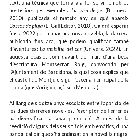
text, una tècnica que tornarà a fer servir en obres
posteriors, per exemple a
La casa de gel
(Bromera,
2010), publicada el mateix any en què apareix
Gossos de pluja
(El Gall Editor, 2010). Caldrà esperar
fins a 2022 per trobar una nova novel·la, la darrera
publicada fins ara, que podem qualificar també
d’aventures:
La mala
l
tia del cor
(Univers, 2022). En
aquesta ocasió, som davant del fruit d’una beca
d’escriptura Montserrat Roig, convocada per
l’Ajuntament de Barcelona, la qual cosa explica que
el castell de Montjuïc sigui l’escenari principal de la
trama (que s’origina, açò sí, a Menorca).
Al llarg dels dotze anys escolats entre l’aparició de
les dues darreres novel·les, l’escriptor de Ferreries
ha diversificat la seva producció. A més de la
reedició d’alguns dels seus títols emblemàtics, d’una
banda, cal dir que s’ha endinsat en la novel·la negra,