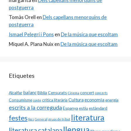
margarita
en
Dels capellans menorquins de
postguerra
Tomàs Orell
en
Dels capellans menorquins de
postguerra
Ismael Pelegrí i Pons
en
De la música que escoltam
Miquel A. Plana Nuix
en
De la música que escoltam
Etiquetes
balanç
Alcalfar
Biblia
Censurats
concert
Cinema
concerts
Cultura
economia
Consumisme
crítica literària
energia
conte
escrits a la correguda
Espanya
estiu
estàndard
literatura
festes
focs
General
grups de tribut
llengua
literatura catalana