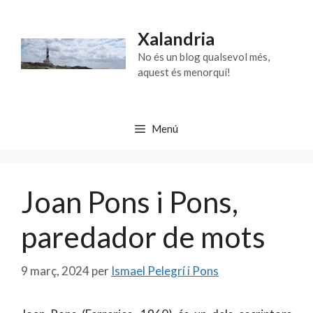
Vés
al
Xalandria
contingut
No és un blog qualsevol més,
aquest és menorquí!
Menú
Joan Pons i Pons,
paredador de mots
9 març, 2024
per
Ismael Pelegrí i Pons