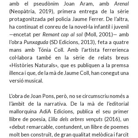
amb el pseudònim Joan Aram, amb
Arenal
(Neopàtria, 2019), primera entrega de la sèrie
protagonitzada pel policia Jaume Ferrer. De l’altra,
ha continuat el conreu de la novel·la infantil i juvenil
—encetat per
Remant cap al sol
(Moll, 2001)— amb
l’obra
Punxaguda
(SD Edicions, 2013), feta a quatre
mans amb Tónia Coll. Amb l’artista ferrerienca
col·labora també en la sèrie de relats breus
«Històries Naturals», que es publiquen a la premsa
illenca i que, de la mà de Jaume Coll, han conegut una
versió musical.
L’obra de Joan Pons, però, no se circumscriu només a
l’àmbit de la narrativa. De la mà de l’editorial
mallorquina AdiA Edicions, publica el seu primer
llibre de poesia,
L’illa dels arbres vençuts
(2016), un
«debut remarcable, contundent, un llibre de poemes
molt ben construït, de gran qualitat melòdica i farcit