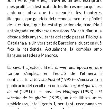
Joan Pons (Ferreries, 1960) és un dels escriptors
més prolífics i destacats de les lletres menorquines,
amb una obra que transcendeix les fronteres
illenques, que gaudeix del reconeixement del públic i
de la crítica, i que ha estat guardonada, traduïda i
antologada en diverses ocasions. Va estudiar, a la
dècada dels anys vuitanta del segle passat, Filologia
Catalana a la Universitat de Barcelona, ciutat en què
fixà la residència. Actualment, la combina amb
llargues estades a Menorca.
La seva trajectòria literària —en una època en què
també s’implica en l’edició de l’efímera i
contracultural
Revista Po
s
t-al
(1992)— s’inicia amb la
publicació del recull de contes
No cregui el que diuen
de mi
(1991) i les novel·les
Nàufrags
(1993) i
El
laberint de les girafes
(1999), un dels llibres «més
ambiciosos, intel·ligents i, per tant, recomanables