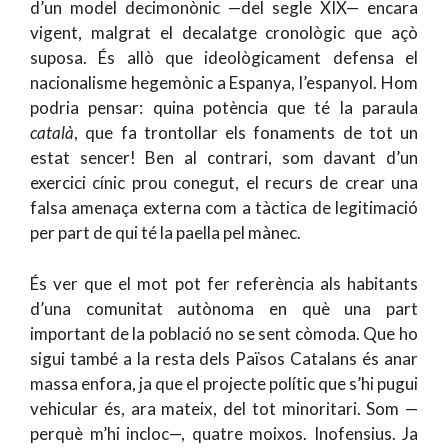
d’un model decimonònic —del segle XIX— encara
vigent, malgrat el decalatge cronològic que açò
suposa. És allò que ideològicament defensa el
nacionalisme hegemònic a Espanya, l’espanyol. Hom
podria pensar: quina potència que té la paraula
català
, que fa trontollar els fonaments de tot un
estat sencer! Ben al contrari, som davant d’un
exercici cínic prou conegut, el recurs de crear una
falsa amenaça externa com a tàctica de legitimació
per part de qui té la paella pel mànec.
És ver que el mot pot fer referència als habitants
d’una comunitat autònoma en què una part
important de la població no se sent còmoda. Que ho
sigui també a la resta dels Països Catalans és anar
massa enfora, ja que el projecte polític que s’hi pugui
vehicular és, ara mateix, del tot minoritari. Som —
perquè m’hi incloc—, quatre moixos. Inofensius. Ja