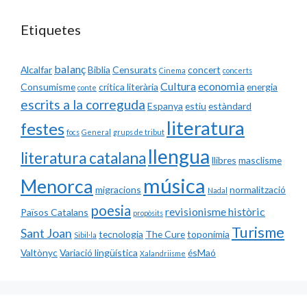
Etiquetes
balanç
Alcalfar
Biblia
Censurats
concert
Cinema
concerts
Cultura
economia
Consumisme
crítica literària
energia
conte
escrits a la correguda
Espanya
estiu
estàndard
literatura
festes
focs
General
grups de tribut
llengua
literatura catalana
llibres
masclisme
música
Menorca
migracions
normalització
Nadal
poesia
revisionisme històric
Països Catalans
propòsits
Turisme
Sant Joan
tecnologia
The Cure
toponímia
Sibil·la
Valtònyc
Variació lingüística
ésMaó
Xalandriisme