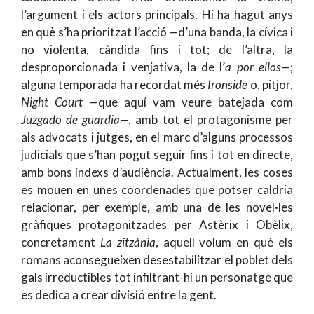
l’argument i els actors principals. Hi ha hagut anys
en què s’ha prioritzat l’acció —d’una banda, la cívica i
no violenta, càndida fins i tot; de l’altra, la
desproporcionada i venjativa, la de l’
a por ellos
—;
alguna temporada ha recordat més
Ironside
o, pitjor,
Night Court
—que aquí vam veure batejada com
Juzgado de guardia
—, amb tot el protagonisme per
als advocats i jutges, en el marc d’alguns processos
judicials que s’han pogut seguir fins i tot en directe,
amb bons índexs d’audiència. Actualment, les coses
es mouen en unes coordenades que potser caldria
relacionar, per exemple, amb una de les novel·les
gràfiques protagonitzades per Astèrix i Obèlix,
concretament
La zitzània
, aquell volum en què els
romans aconsegueixen desestabilitzar el poblet dels
gals irreductibles tot infiltrant-hi un personatge que
es dedica a crear divisió entre la gent.