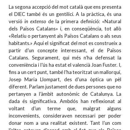
La segona accepció del mot català que ens presenta
el DIEC també és un gentilici. A la pràctica, és una
versió
in extenso
de la primera definició: «Natural
dels Països Catalans» i, en conseqüència, tot allò
«Relatiu o pertanyent als Països Catalans o als seus
habitants.» Aquí el significat del mot es construeix a
partir d’un concepte interessant, el de Països
Catalans. Segurament, qui més n’ha defensat la
conveniència i l’ús ha estat el valencià Joan Fuster. I,
fins a un cert punt, també l’ha teoritzat un mallorquí,
Josep Maria Llompart, des d’una òptica un pèl
diferent. Parlam justament de dues persones que no
pertanyen a l’àmbit autonòmic de Catalunya. La
dada és significativa. Ambdós han reflexionat al
voltant d’un terme que, malgrat alguns
inconvenients, consideraven necessari per poder
donar nom a una realitat existent. Tant l’un com