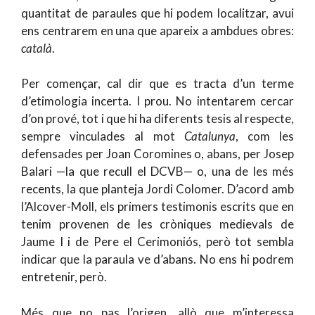
quantitat de paraules que hi podem localitzar, avui
ens centrarem en una que apareix a ambdues obres:
català
.
Per començar, cal dir que es tracta d’un terme
d’etimologia incerta. I prou. No intentarem cercar
d’on prové, tot i que hi ha diferents tesis al respecte,
sempre vinculades al mot
Catalunya
, com les
defensades per Joan Coromines o, abans, per Josep
Balari —la que recull el DCVB— o, una de les més
recents, la que planteja Jordi Colomer. D’acord amb
l’Alcover-Moll, els primers testimonis escrits que en
tenim provenen de les cròniques medievals de
Jaume I i de Pere el Cerimoniós, però tot sembla
indicar que la paraula ve d’abans. No ens hi podrem
entretenir, però.
Més que no pas l’origen, allò que m’interessa