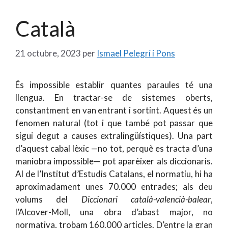
Català
21 octubre, 2023
per
Ismael Pelegrí i Pons
És impossible establir quantes paraules té una
llengua. En tractar-se de sistemes oberts,
constantment en van entrant i sortint. Aquest és un
fenomen natural (tot i que també pot passar que
sigui degut a causes extralingüístiques). Una part
d’aquest cabal lèxic —no tot, perquè es tracta d’una
maniobra impossible— pot aparèixer als diccionaris.
Al de l’Institut d’Estudis Catalans, el normatiu, hi ha
aproximadament unes 70.000 entrades; als deu
volums del
Diccionari català-valencià-balear
,
l’Alcover-Moll, una obra d’abast major, no
normativa, trobam 160.000 articles. D’entre la gran