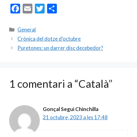
F
E
T
C
ac
m
w
o
e
ai
itt
m
Categories
General
b
l
er
p
Crònica del dotze d’octubre
o
ar
Puretones: un darrer disc decebedor?
o
te
k
ix
1 comentari a “Català”
Gonçal Segui Chinchilla
21 octubre, 2023 a les 17:48