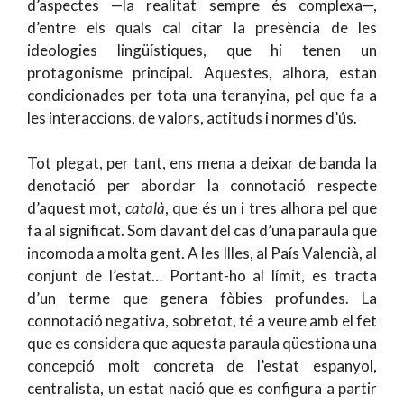
d’aspectes —la realitat sempre és complexa—,
d’entre els quals cal citar la presència de les
ideologies lingüístiques, que hi tenen un
protagonisme principal. Aquestes, alhora, estan
condicionades per tota una teranyina, pel que fa a
les interaccions, de valors, actituds i normes d’ús.
Tot plegat, per tant, ens mena a deixar de banda la
denotació per abordar la connotació respecte
d’aquest mot,
català
, que és un i tres alhora pel que
fa al significat. Som davant del cas d’una paraula que
incomoda a molta gent. A les Illes, al País Valencià, al
conjunt de l’estat… Portant-ho al límit, es tracta
d’un terme que genera fòbies profundes. La
connotació negativa, sobretot, té a veure amb el fet
que es considera que aquesta paraula qüestiona una
concepció molt concreta de l’estat espanyol,
centralista, un estat nació que es configura a partir