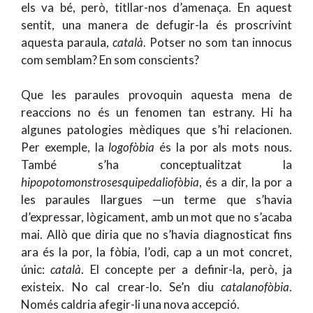
els va bé, però, titllar-nos d’amenaça. En aquest
sentit, una manera de defugir-la és proscrivint
aquesta paraula,
català
. Potser no som tan innocus
com semblam? En som conscients?
Que les paraules provoquin aquesta mena de
reaccions no és un fenomen tan estrany. Hi ha
algunes patologies mèdiques que s’hi relacionen.
Per exemple, la
logofòbia
és la por als mots nous.
També s’ha conceptualitzat la
hipopotomonstrosesquipedaliofòbia
, és a dir, la por a
les paraules llargues —un terme que s’havia
d’expressar, lògicament, amb un mot que no s’acaba
mai. Allò que diria que no s’havia diagnosticat fins
ara és la por, la fòbia, l’odi, cap a un mot concret,
únic:
català
. El concepte per a definir-la, però, ja
existeix. No cal crear-lo. Se’n diu
catalanofòbia
.
Només caldria afegir-li una nova accepció.