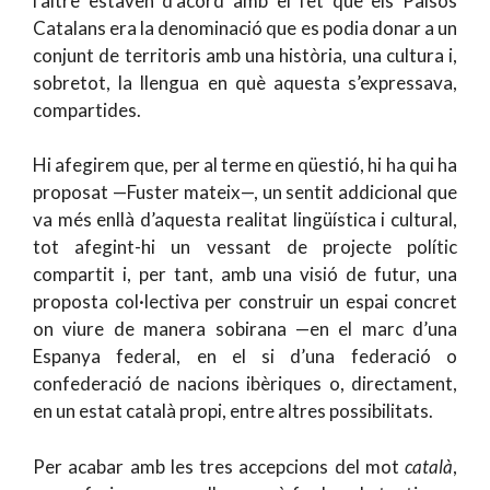
l’altre estaven d’acord amb el fet que els Països
Catalans era la denominació que es podia donar a un
conjunt de territoris amb una història, una cultura i,
sobretot, la llengua en què aquesta s’expressava,
compartides.
Hi afegirem que, per al terme en qüestió, hi ha qui ha
proposat —Fuster mateix—, un sentit addicional que
va més enllà d’aquesta realitat lingüística i cultural,
tot afegint-hi un vessant de projecte polític
compartit i, per tant, amb una visió de futur, una
proposta col·lectiva per construir un espai concret
on viure de manera sobirana —en el marc d’una
Espanya federal, en el si d’una federació o
confederació de nacions ibèriques o, directament,
en un estat català propi, entre altres possibilitats.
Per acabar amb les tres accepcions del mot
català
,