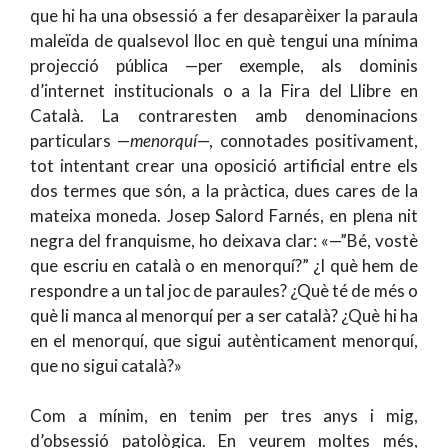
que hi ha una obsessió a fer desaparèixer la paraula
maleïda de qualsevol lloc en què tengui una mínima
projecció pública —per exemple, als dominis
d’internet institucionals o a la Fira del Llibre en
Català. La contraresten amb denominacions
particulars —
menorquí
—, connotades positivament,
tot intentant crear una oposició artificial entre els
dos termes que són, a la pràctica, dues cares de la
mateixa moneda. Josep Salord Farnés, en plena nit
negra del franquisme, ho deixava clar: «—”Bé, vostè
que escriu en català o en menorquí?” ¿I què hem de
respondre a un tal joc de paraules? ¿Què té de més o
què li manca al menorquí per a ser català? ¿Què hi ha
en el menorquí, que sigui autènticament menorquí,
que no sigui català?»
Com a mínim, en tenim per tres anys i mig,
d’obsessió patològica. En veurem moltes més,