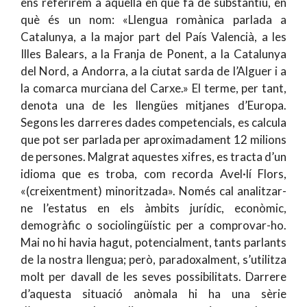
ens referirem a aquella en què fa de substantiu, en
què és un nom: «Llengua romànica parlada a
Catalunya, a la major part del País Valencià, a les
Illes Balears, a la Franja de Ponent, a la Catalunya
del Nord, a Andorra, a la ciutat sarda de l’Alguer i a
la comarca murciana del Carxe.» El terme, per tant,
denota una de les llengües mitjanes d’Europa.
Segons les darreres dades competencials, es calcula
que pot ser parlada per aproximadament 12 milions
de persones. Malgrat aquestes xifres, es tracta d’un
idioma que es troba, com recorda Avel·lí Flors,
«(creixentment) minoritzada». Només cal analitzar-
ne l’estatus en els àmbits jurídic, econòmic,
demogràfic o sociolingüístic per a comprovar-ho.
Mai no hi havia hagut, potencialment, tants parlants
de la nostra llengua; però, paradoxalment, s’utilitza
molt per davall de les seves possibilitats. Darrere
d’aquesta situació anòmala hi ha una sèrie