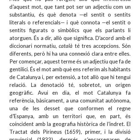
d’aquest mot, que tant pot ser un adjectiu com un
substantiu, és què denota —el sentit o sentits
literals o referencials— i què connota —el sentit o
sentits figurats o simbòlics que els parlants li
atorguen. És a dir, allò que significa. D’acord amb el
diccionari normatiu,
català
té tres accepcions. Són
diferents, però hi ha una connexió clara entre elles.
Per començar, aquest terme és un adjectiu que fa de
gentilici. És el mot amb què ens referim als habitants
de Catalunya i, per extensió, a tot allò que hi tengui
relació. La denotació té, sobretot, un origen
geogràfic. Avui en dia, el mot Catalunya fa
referència, bàsicament, a una comunitat autònoma,
una de les desset que conformen el regne
d’Espanya, amb un territori que, en part, és
coincident amb la geografia històrica de l’indret. El
Tractat dels Pirineus (1659), primer, i la divisió
provincial (1833), després, s’encarregaren de