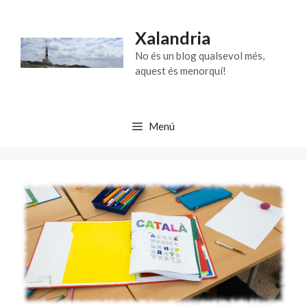
Vés
al
Xalandria
contingut
No és un blog qualsevol més,
aquest és menorquí!
Menú